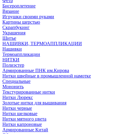
Фетр
Бисероплетение
Вязание
Игрушки своими руками
Картины шерстью
Скрапбукинг
Украшения
Шитье
НАШИВКИ, ТЕРМОАППЛИКАЦИИ
Нашивки
Термоаппликации
НИТКИ
Полиэстер
Армированные ПНК им.Кирова
Нитки швейные в промышленной намотке
Специальные
Мононить
Текстурированные нитки
Нитки Люрекс
Золотые нитки для вышивания
Нитки черные
Нитки шелковые
Нитки мятного цвета
Нитки капроновые
Армированные Китай