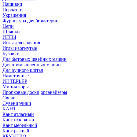
Нашивки
Перчатки
Украшения
Фурнитура для бижутерии
Цепи
Шляпки
ИГЛЫ
Иглы для валяния
Иглы изогнутые
Булавки
Для бытовых швейных машин
Для промышленных машин
Для ручного шитья
Наметочные
ИНТЕРЬЕР
Миниатюры
Пробковые доски,органайзеры
Свечи
Сувенирчики
КАНТ
Кант атласный
Кант иск. кожа
Кант мебельный
Кант разный
КРУЖЕВО