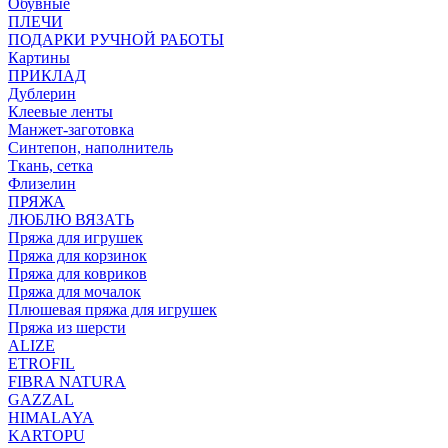
Обувные
ПЛЕЧИ
ПОДАРКИ РУЧНОЙ РАБОТЫ
Картины
ПРИКЛАД
Дублерин
Клеевые ленты
Манжет-заготовка
Синтепон, наполнитель
Ткань, сетка
Флизелин
ПРЯЖА
ЛЮБЛЮ ВЯЗАТЬ
Пряжа для игрушек
Пряжа для корзинок
Пряжа для ковриков
Пряжа для мочалок
Плюшевая пряжа для игрушек
Пряжа из шерсти
ALIZE
ETROFIL
FIBRA NATURA
GAZZAL
HIMALAYA
KARTOPU