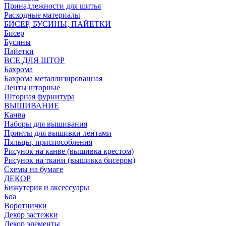
Принадлежности для шитья
Расходные материалы
БИСЕР, БУСИНЫ, ПАЙЕТКИ
Бисер
Бусины
Пайетки
ВСЕ ДЛЯ ШТОР
Бахрома
Бахрома металлизированная
Ленты шторные
Шторная фурнитура
ВЫШИВАНИЕ
Канва
Наборы для вышивания
Принты для вышивки лентами
Пяльцы, приспособления
Рисунок на канве (вышивка крестом)
Рисунок на ткани (вышивка бисером)
Схемы на бумаге
ДЕКОР
Бижутерия и аксессуары
Боа
Воротнички
Декор застежки
Декор элементы