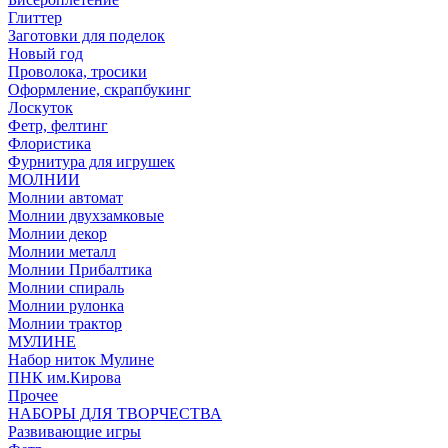
Глиттер
Заготовки для поделок
Новый год
Проволока, тросики
Оформление, скрапбукинг
Лоскуток
Фетр, фелтинг
Флористика
Фурнитура для игрушек
МОЛНИИ
Молнии автомат
Молнии двухзамковые
Молнии декор
Молнии металл
Молнии Прибалтика
Молнии спираль
Молнии рулонка
Молнии трактор
МУЛИНЕ
Набор ниток Мулине
ПНК им.Кирова
Прочее
НАБОРЫ ДЛЯ ТВОРЧЕСТВА
Развивающие игры