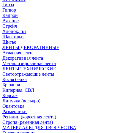
Гинза
Гипюр
Капрон
Вязаное
Стрейч
Хлопок, п/э
Шантильи
Шитье
ЛЕНТЫ ДЕКОРАТИВНЫЕ
Атласная лента
Декоративная лента
Металлизированная лента
ЛЕНТЫ ТЕХНИЧЕСКИЕ
Светоотражающие ленты
Косая бейка
Брючная
Киперная, СВЛ
Корсаж
Липучка (велькро)
Окантовка
Размерники
Регилин (корсетная лента)
Стропа (ременная лента)
МАТЕРИАЛЫ ДЛЯ ТВОРЧЕСТВА
Бисероплетение