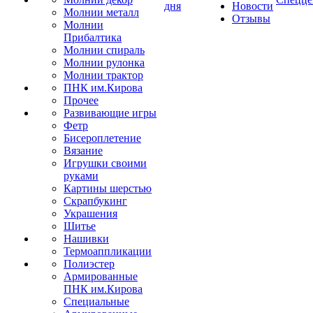
дня
Новости
Молнии металл
Отзывы
Молнии
Прибалтика
Молнии спираль
Молнии рулонка
Молнии трактор
ПНК им.Кирова
Прочее
Развивающие игры
Фетр
Бисероплетение
Вязание
Игрушки своими
руками
Картины шерстью
Скрапбукинг
Украшения
Шитье
Нашивки
Термоаппликации
Полиэстер
Армированные
ПНК им.Кирова
Специальные