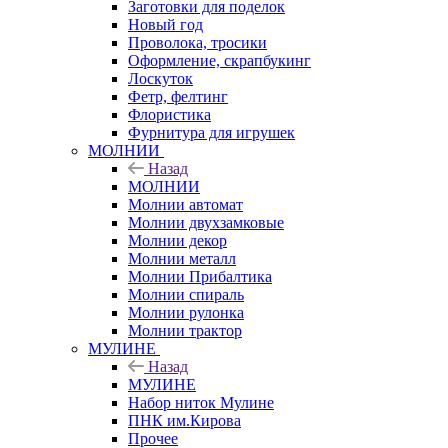
Заготовки для поделок
Новый год
Проволока, тросики
Оформление, скрапбукинг
Лоскуток
Фетр, фелтинг
Флористика
Фурнитура для игрушек
МОЛНИИ
Назад
МОЛНИИ
Молнии автомат
Молнии двухзамковые
Молнии декор
Молнии металл
Молнии Прибалтика
Молнии спираль
Молнии рулонка
Молнии трактор
МУЛИНЕ
Назад
МУЛИНЕ
Набор ниток Мулине
ПНК им.Кирова
Прочее