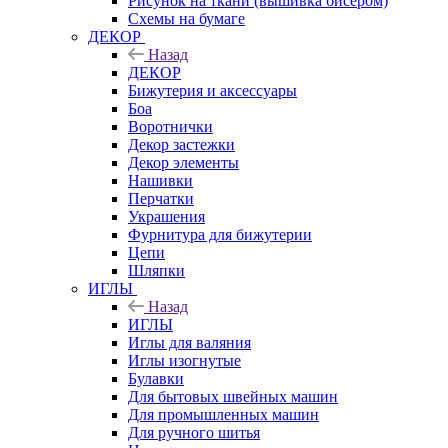
Рисунок на ткани (вышивка бисером)
Схемы на бумаге
ДЕКОР
Назад
ДЕКОР
Бижутерия и аксессуары
Боа
Воротнички
Декор застежки
Декор элементы
Нашивки
Перчатки
Украшения
Фурнитура для бижутерии
Цепи
Шляпки
ИГЛЫ
Назад
ИГЛЫ
Иглы для валяния
Иглы изогнутые
Булавки
Для бытовых швейных машин
Для промышленных машин
Для ручного шитья