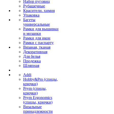
Набор пуговиц
Рубашечные
Красители. химия
Упаковка
Багеты
универсальные
Рамки для вышивки
и мозаики
Рамки для икон
Рамки с паспарту
Вязаная, тканая
Декоративная
Для белья
Продежка
Шляпная
Addi
Hobby&Pro (спицы,
крючки)
Prym (спицы,
крючки)
Prym Ergonomics
(спицы, крючки)
Вязальные
принадлежности