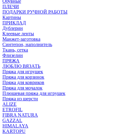
Обувные
ПЛЕЧИ
ПОДАРКИ РУЧНОЙ РАБОТЫ
Картины
ПРИКЛАД
Дублерин
Клеевые ленты
Манжет-заготовка
Синтепон, наполнитель
Ткань, сетка
Флизелин
ПРЯЖА
ЛЮБЛЮ ВЯЗАТЬ
Пряжа для игрушек
Пряжа для корзинок
Пряжа для ковриков
Пряжа для мочалок
Плюшевая пряжа для игрушек
Пряжа из шерсти
ALIZE
ETROFIL
FIBRA NATURA
GAZZAL
HIMALAYA
KARTOPU