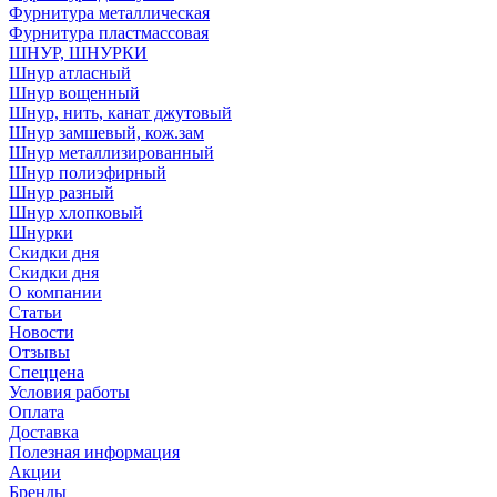
Фурнитура металлическая
Фурнитура пластмассовая
ШНУР, ШНУРКИ
Шнур атласный
Шнур вощенный
Шнур, нить, канат джутовый
Шнур замшевый, кож.зам
Шнур металлизированный
Шнур полиэфирный
Шнур разный
Шнур хлопковый
Шнурки
Скидки дня
Скидки дня
О компании
Статьи
Новости
Отзывы
Спеццена
Условия работы
Оплата
Доставка
Полезная информация
Акции
Бренды