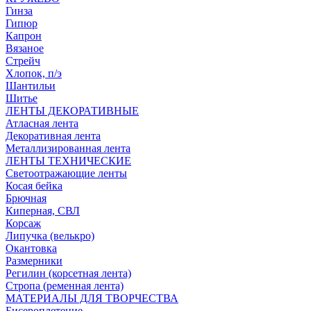
Гинза
Гипюр
Капрон
Вязаное
Стрейч
Хлопок, п/э
Шантильи
Шитье
ЛЕНТЫ ДЕКОРАТИВНЫЕ
Атласная лента
Декоративная лента
Металлизированная лента
ЛЕНТЫ ТЕХНИЧЕСКИЕ
Светоотражающие ленты
Косая бейка
Брючная
Киперная, СВЛ
Корсаж
Липучка (велькро)
Окантовка
Размерники
Регилин (корсетная лента)
Стропа (ременная лента)
МАТЕРИАЛЫ ДЛЯ ТВОРЧЕСТВА
Бисероплетение