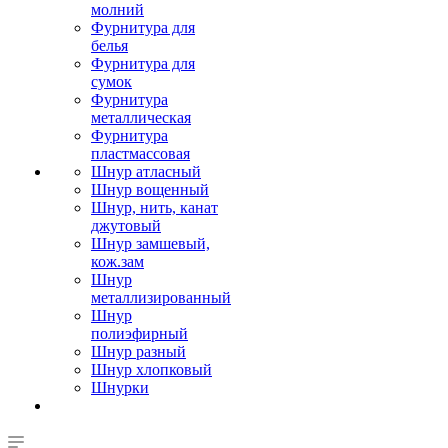
молний
Фурнитура для
белья
Фурнитура для
сумок
Фурнитура
металлическая
Фурнитура
пластмассовая
Шнур атласный
Шнур вощенный
Шнур, нить, канат
джутовый
Шнур замшевый,
кож.зам
Шнур
металлизированный
Шнур
полиэфирный
Шнур разный
Шнур хлопковый
Шнурки