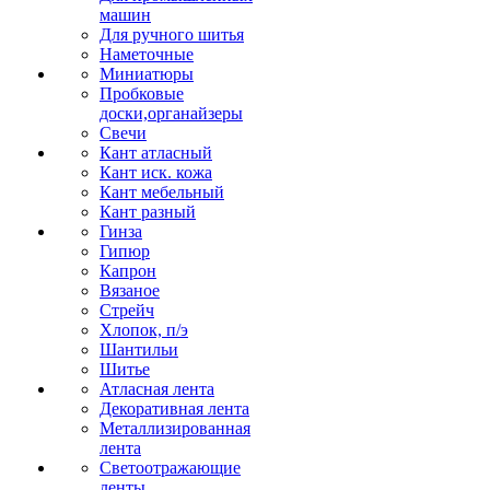
машин
Для ручного шитья
Наметочные
Миниатюры
Пробковые
доски,органайзеры
Свечи
Кант атласный
Кант иск. кожа
Кант мебельный
Кант разный
Гинза
Гипюр
Капрон
Вязаное
Стрейч
Хлопок, п/э
Шантильи
Шитье
Атласная лента
Декоративная лента
Металлизированная
лента
Светоотражающие
ленты