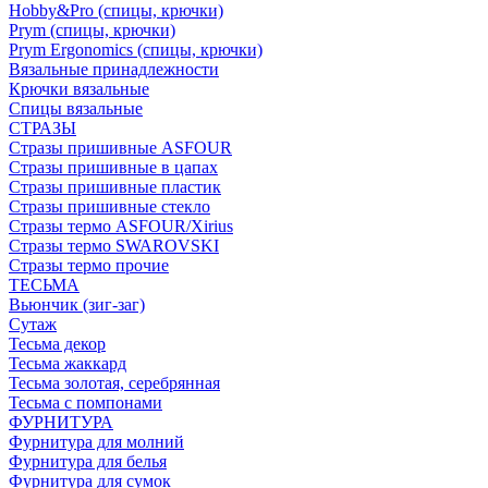
Hobby&Pro (спицы, крючки)
Prym (спицы, крючки)
Prym Ergonomics (спицы, крючки)
Вязальные принадлежности
Крючки вязальные
Спицы вязальные
СТРАЗЫ
Стразы пришивные ASFOUR
Стразы пришивные в цапах
Стразы пришивные пластик
Стразы пришивные стекло
Стразы термо ASFOUR/Xirius
Стразы термо SWAROVSKI
Стразы термо прочие
ТЕСЬМА
Вьюнчик (зиг-заг)
Сутаж
Тесьма декор
Тесьма жаккард
Тесьма золотая, серебрянная
Тесьма с помпонами
ФУРНИТУРА
Фурнитура для молний
Фурнитура для белья
Фурнитура для сумок