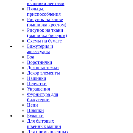
вышивки лентами
Пяльцы,
приспособления
Рисунок на канве
(вышивка крестом)
Рисунок на ткани
(вышивка бисером)
Схемы на бумаге
Бижутерия и
аксессуары
Боа
Воротнички
Декор застежки
Декор элементы
Нашивки
Перчатки
Украшения
Фурнитура для
бижутерии
Цепи
Шляпки
Булавки
Для бытовых
швейных машин
Для промышленных