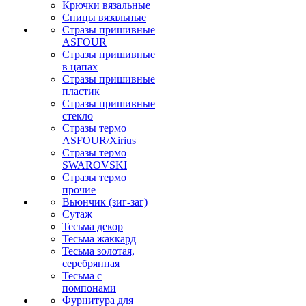
Крючки вязальные
Спицы вязальные
Стразы пришивные
ASFOUR
Стразы пришивные
в цапах
Стразы пришивные
пластик
Стразы пришивные
стекло
Стразы термо
ASFOUR/Xirius
Стразы термо
SWAROVSKI
Стразы термо
прочие
Вьюнчик (зиг-заг)
Сутаж
Тесьма декор
Тесьма жаккард
Тесьма золотая,
серебрянная
Тесьма с
помпонами
Фурнитура для