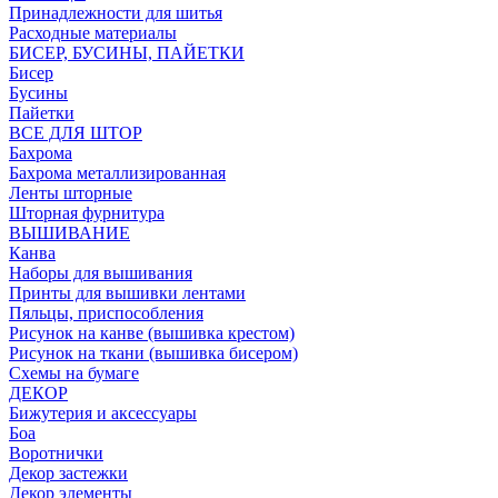
Принадлежности для шитья
Расходные материалы
БИСЕР, БУСИНЫ, ПАЙЕТКИ
Бисер
Бусины
Пайетки
ВСЕ ДЛЯ ШТОР
Бахрома
Бахрома металлизированная
Ленты шторные
Шторная фурнитура
ВЫШИВАНИЕ
Канва
Наборы для вышивания
Принты для вышивки лентами
Пяльцы, приспособления
Рисунок на канве (вышивка крестом)
Рисунок на ткани (вышивка бисером)
Схемы на бумаге
ДЕКОР
Бижутерия и аксессуары
Боа
Воротнички
Декор застежки
Декор элементы