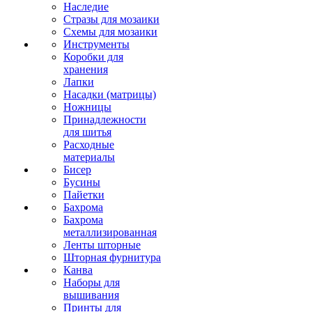
Наследие
Стразы для мозаики
Схемы для мозаики
Инструменты
Коробки для
хранения
Лапки
Насадки (матрицы)
Ножницы
Принадлежности
для шитья
Расходные
материалы
Бисер
Бусины
Пайетки
Бахрома
Бахрома
металлизированная
Ленты шторные
Шторная фурнитура
Канва
Наборы для
вышивания
Принты для