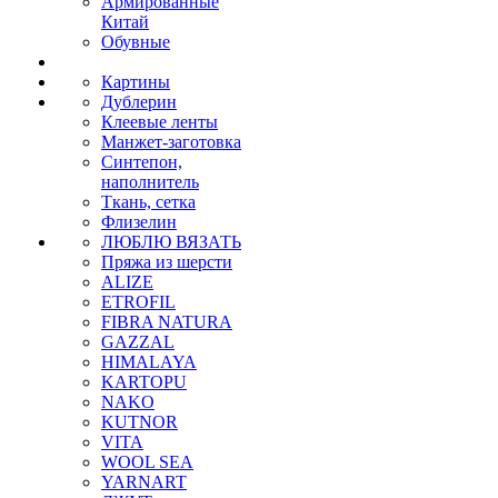
Армированные
Китай
Обувные
Картины
Дублерин
Клеевые ленты
Манжет-заготовка
Синтепон,
наполнитель
Ткань, сетка
Флизелин
ЛЮБЛЮ ВЯЗАТЬ
Пряжа из шерсти
ALIZE
ETROFIL
FIBRA NATURA
GAZZAL
HIMALAYA
KARTOPU
NAKO
KUTNOR
VITA
WOOL SEA
YARNART