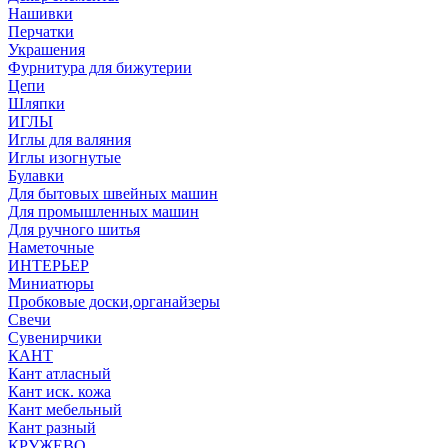
Нашивки
Перчатки
Украшения
Фурнитура для бижутерии
Цепи
Шляпки
ИГЛЫ
Иглы для валяния
Иглы изогнутые
Булавки
Для бытовых швейных машин
Для промышленных машин
Для ручного шитья
Наметочные
ИНТЕРЬЕР
Миниатюры
Пробковые доски,органайзеры
Свечи
Сувенирчики
КАНТ
Кант атласный
Кант иск. кожа
Кант мебельный
Кант разный
КРУЖЕВО