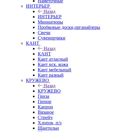
Наметочные
ИНТЕРЬЕР
Назад
ИНТЕРЬЕР
Миниатюры
Пробковые доски,органайзеры
Свечи
Сувенирчики
КАНТ
Назад
КАНТ
Кант атласный
Кант иск. кожа
Кант мебельный
Кант разный
КРУЖЕВО
Назад
КРУЖЕВО
Гинза
Гипюр
Капрон
Вязаное
Стрейч
Хлопок, п/э
Шантильи