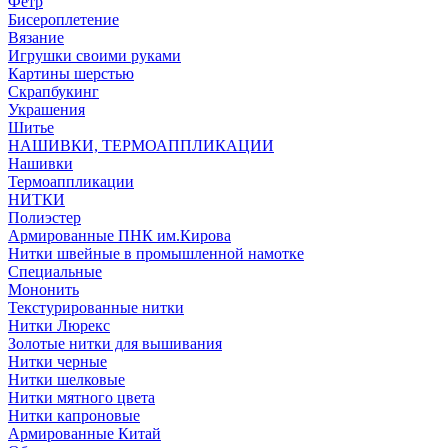
Фетр
Бисероплетение
Вязание
Игрушки своими руками
Картины шерстью
Скрапбукинг
Украшения
Шитье
НАШИВКИ, ТЕРМОАППЛИКАЦИИ
Нашивки
Термоаппликации
НИТКИ
Полиэстер
Армированные ПНК им.Кирова
Нитки швейные в промышленной намотке
Специальные
Мононить
Текстурированные нитки
Нитки Люрекс
Золотые нитки для вышивания
Нитки черные
Нитки шелковые
Нитки мятного цвета
Нитки капроновые
Армированные Китай