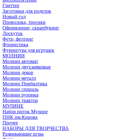
Глиттер
Заготовки для поделок
Новый год
Проволока, тросики
Оформление, скрапбукинг
Лоскуток
Фетр, фелтинг
Флористика
Фурнитура для игрушек
МОЛНИИ
Молнии автомат
Молнии двухзамковые
Молнии декор
Молнии металл
Молнии Прибалтика
Молнии спираль
Молнии рулонка
Молнии трактор
МУЛИНЕ
Набор ниток Мулине
ПНК им.Кирова
Прочее
НАБОРЫ ДЛЯ ТВОРЧЕСТВА
Развивающие игры