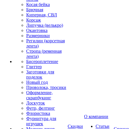
Косая бейка
Брючная
Киперная, СВЛ
Корсаж
Липучка (велькро)
Окантовка
Размерники
Регилин (корсетная
лента)
Стропа (ременная
лента)
Бисероплетение
Глиттер
Заготовки для
поделок
Новый год
Проволока, тросики
Оформление,
скрапбукинг
Лоскуток
Фетр, фелтинг
Флористика
О компании
Фурнитура для
игрушек
Скидки
Статьи
Молнии декор
Спецце