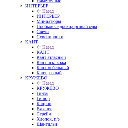
Наметочные
ИНТЕРЬЕР
Назад
ИНТЕРЬЕР
Миниатюры
Пробковые доски,органайзеры
Свечи
Сувенирчики
КАНТ
Назад
КАНТ
Кант атласный
Кант иск. кожа
Кант мебельный
Кант разный
КРУЖЕВО
Назад
КРУЖЕВО
Гинза
Гипюр
Капрон
Вязаное
Стрейч
Хлопок, п/э
Шантильи