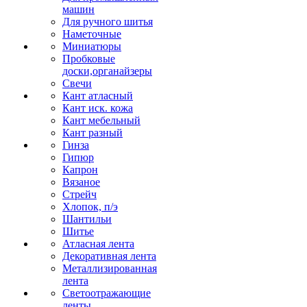
машин
Для ручного шитья
Наметочные
Миниатюры
Пробковые
доски,органайзеры
Свечи
Кант атласный
Кант иск. кожа
Кант мебельный
Кант разный
Гинза
Гипюр
Капрон
Вязаное
Стрейч
Хлопок, п/э
Шантильи
Шитье
Атласная лента
Декоративная лента
Металлизированная
лента
Светоотражающие
ленты