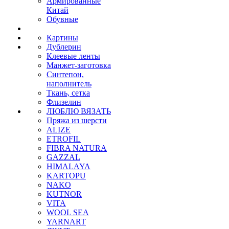
Армированные
Китай
Обувные
Картины
Дублерин
Клеевые ленты
Манжет-заготовка
Синтепон,
наполнитель
Ткань, сетка
Флизелин
ЛЮБЛЮ ВЯЗАТЬ
Пряжа из шерсти
ALIZE
ETROFIL
FIBRA NATURA
GAZZAL
HIMALAYA
KARTOPU
NAKO
KUTNOR
VITA
WOOL SEA
YARNART