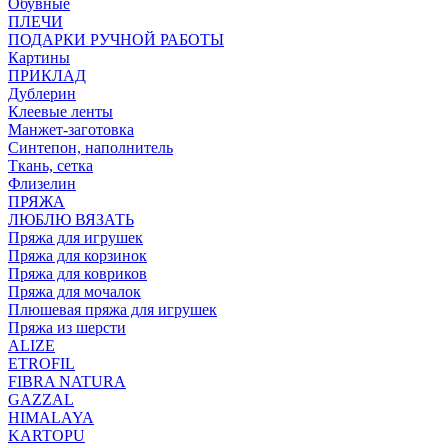
Обувные
ПЛЕЧИ
ПОДАРКИ РУЧНОЙ РАБОТЫ
Картины
ПРИКЛАД
Дублерин
Клеевые ленты
Манжет-заготовка
Синтепон, наполнитель
Ткань, сетка
Флизелин
ПРЯЖА
ЛЮБЛЮ ВЯЗАТЬ
Пряжа для игрушек
Пряжа для корзинок
Пряжа для ковриков
Пряжа для мочалок
Плюшевая пряжа для игрушек
Пряжа из шерсти
ALIZE
ETROFIL
FIBRA NATURA
GAZZAL
HIMALAYA
KARTOPU