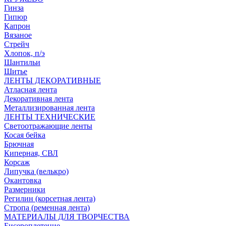
Гинза
Гипюр
Капрон
Вязаное
Стрейч
Хлопок, п/э
Шантильи
Шитье
ЛЕНТЫ ДЕКОРАТИВНЫЕ
Атласная лента
Декоративная лента
Металлизированная лента
ЛЕНТЫ ТЕХНИЧЕСКИЕ
Светоотражающие ленты
Косая бейка
Брючная
Киперная, СВЛ
Корсаж
Липучка (велькро)
Окантовка
Размерники
Регилин (корсетная лента)
Стропа (ременная лента)
МАТЕРИАЛЫ ДЛЯ ТВОРЧЕСТВА
Бисероплетение