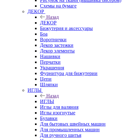
Рисунок на ткани (вышивка бисером)
Схемы на бумаге
ДЕКОР
Назад
ДЕКОР
Бижутерия и аксессуары
Боа
Воротнички
Декор застежки
Декор элементы
Нашивки
Перчатки
Украшения
Фурнитура для бижутерии
Цепи
Шляпки
ИГЛЫ
Назад
ИГЛЫ
Иглы для валяния
Иглы изогнутые
Булавки
Для бытовых швейных машин
Для промышленных машин
Для ручного шитья