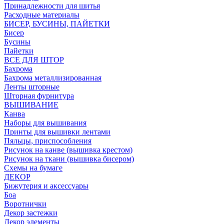
Принадлежности для шитья
Расходные материалы
БИСЕР, БУСИНЫ, ПАЙЕТКИ
Бисер
Бусины
Пайетки
ВСЕ ДЛЯ ШТОР
Бахрома
Бахрома металлизированная
Ленты шторные
Шторная фурнитура
ВЫШИВАНИЕ
Канва
Наборы для вышивания
Принты для вышивки лентами
Пяльцы, приспособления
Рисунок на канве (вышивка крестом)
Рисунок на ткани (вышивка бисером)
Схемы на бумаге
ДЕКОР
Бижутерия и аксессуары
Боа
Воротнички
Декор застежки
Декор элементы