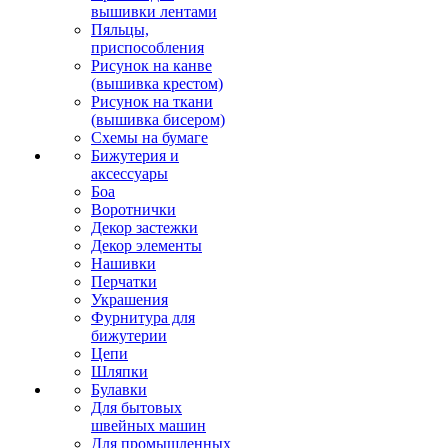
вышивки лентами
Пяльцы,
приспособления
Рисунок на канве
(вышивка крестом)
Рисунок на ткани
(вышивка бисером)
Схемы на бумаге
Бижутерия и
аксессуары
Боа
Воротнички
Декор застежки
Декор элементы
Нашивки
Перчатки
Украшения
Фурнитура для
бижутерии
Цепи
Шляпки
Булавки
Для бытовых
швейных машин
Для промышленных