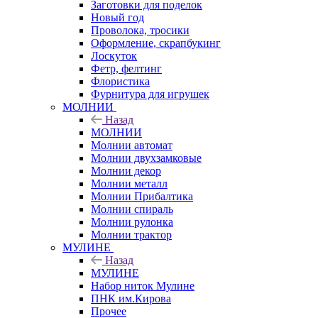
Заготовки для поделок
Новый год
Проволока, тросики
Оформление, скрапбукинг
Лоскуток
Фетр, фелтинг
Флористика
Фурнитура для игрушек
МОЛНИИ
Назад
МОЛНИИ
Молнии автомат
Молнии двухзамковые
Молнии декор
Молнии металл
Молнии Прибалтика
Молнии спираль
Молнии рулонка
Молнии трактор
МУЛИНЕ
Назад
МУЛИНЕ
Набор ниток Мулине
ПНК им.Кирова
Прочее