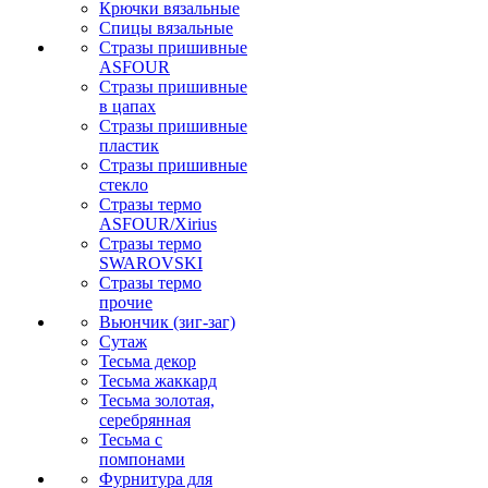
Крючки вязальные
Спицы вязальные
Стразы пришивные
ASFOUR
Стразы пришивные
в цапах
Стразы пришивные
пластик
Стразы пришивные
стекло
Стразы термо
ASFOUR/Xirius
Стразы термо
SWAROVSKI
Стразы термо
прочие
Вьюнчик (зиг-заг)
Сутаж
Тесьма декор
Тесьма жаккард
Тесьма золотая,
серебрянная
Тесьма с
помпонами
Фурнитура для