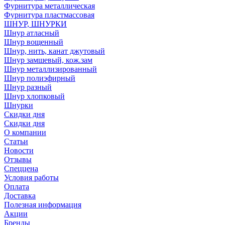
Фурнитура металлическая
Фурнитура пластмассовая
ШНУР, ШНУРКИ
Шнур атласный
Шнур вощенный
Шнур, нить, канат джутовый
Шнур замшевый, кож.зам
Шнур металлизированный
Шнур полиэфирный
Шнур разный
Шнур хлопковый
Шнурки
Скидки дня
Скидки дня
О компании
Статьи
Новости
Отзывы
Спеццена
Условия работы
Оплата
Доставка
Полезная информация
Акции
Бренды