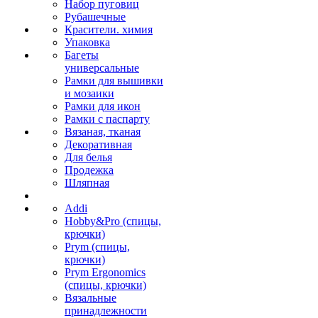
Набор пуговиц
Рубашечные
Красители. химия
Упаковка
Багеты
универсальные
Рамки для вышивки
и мозаики
Рамки для икон
Рамки с паспарту
Вязаная, тканая
Декоративная
Для белья
Продежка
Шляпная
Addi
Hobby&Pro (спицы,
крючки)
Prym (спицы,
крючки)
Prym Ergonomics
(спицы, крючки)
Вязальные
принадлежности