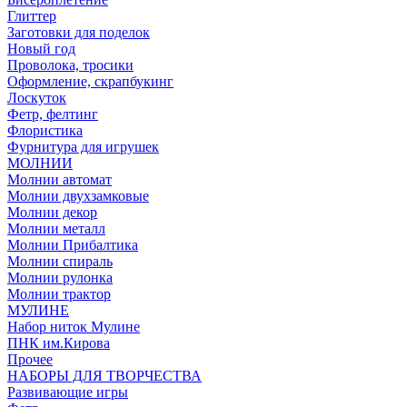
Глиттер
Заготовки для поделок
Новый год
Проволока, тросики
Оформление, скрапбукинг
Лоскуток
Фетр, фелтинг
Флористика
Фурнитура для игрушек
МОЛНИИ
Молнии автомат
Молнии двухзамковые
Молнии декор
Молнии металл
Молнии Прибалтика
Молнии спираль
Молнии рулонка
Молнии трактор
МУЛИНЕ
Набор ниток Мулине
ПНК им.Кирова
Прочее
НАБОРЫ ДЛЯ ТВОРЧЕСТВА
Развивающие игры