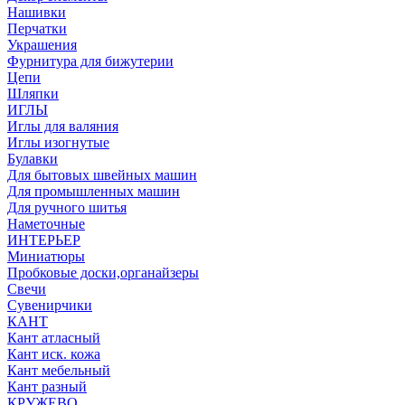
Нашивки
Перчатки
Украшения
Фурнитура для бижутерии
Цепи
Шляпки
ИГЛЫ
Иглы для валяния
Иглы изогнутые
Булавки
Для бытовых швейных машин
Для промышленных машин
Для ручного шитья
Наметочные
ИНТЕРЬЕР
Миниатюры
Пробковые доски,органайзеры
Свечи
Сувенирчики
КАНТ
Кант атласный
Кант иск. кожа
Кант мебельный
Кант разный
КРУЖЕВО