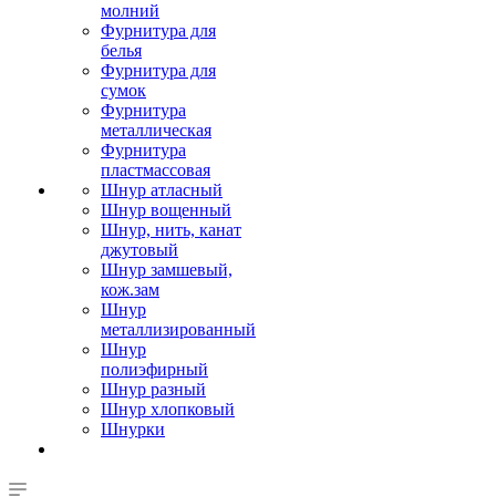
молний
Фурнитура для
белья
Фурнитура для
сумок
Фурнитура
металлическая
Фурнитура
пластмассовая
Шнур атласный
Шнур вощенный
Шнур, нить, канат
джутовый
Шнур замшевый,
кож.зам
Шнур
металлизированный
Шнур
полиэфирный
Шнур разный
Шнур хлопковый
Шнурки