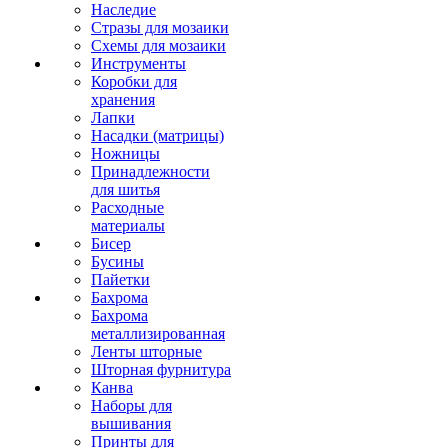
Наследие
Стразы для мозаики
Схемы для мозаики
Инструменты
Коробки для
хранения
Лапки
Насадки (матрицы)
Ножницы
Принадлежности
для шитья
Расходные
материалы
Бисер
Бусины
Пайетки
Бахрома
Бахрома
металлизированная
Ленты шторные
Шторная фурнитура
Канва
Наборы для
вышивания
Принты для