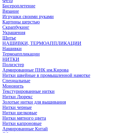
Фетр
Бисероплетение
Вязание
Игрушки своими руками
Картины шерстью
Скрапбукинг
Украшения
Шитье
НАШИВКИ, ТЕРМОАППЛИКАЦИИ
Нашивки
Термоаппликации
НИТКИ
Полиэстер
Армированные ПНК им.Кирова
Нитки швейные в промышленной намотке
Специальные
Мононить
Текстурированные нитки
Нитки Люрекс
Золотые нитки для вышивания
Нитки черные
Нитки шелковые
Нитки мятного цвета
Нитки капроновые
Армированные Китай