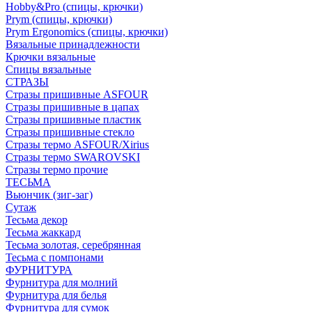
Hobby&Pro (спицы, крючки)
Prym (спицы, крючки)
Prym Ergonomics (спицы, крючки)
Вязальные принадлежности
Крючки вязальные
Спицы вязальные
СТРАЗЫ
Стразы пришивные ASFOUR
Стразы пришивные в цапах
Стразы пришивные пластик
Стразы пришивные стекло
Стразы термо ASFOUR/Xirius
Стразы термо SWAROVSKI
Стразы термо прочие
ТЕСЬМА
Вьюнчик (зиг-заг)
Сутаж
Тесьма декор
Тесьма жаккард
Тесьма золотая, серебрянная
Тесьма с помпонами
ФУРНИТУРА
Фурнитура для молний
Фурнитура для белья
Фурнитура для сумок