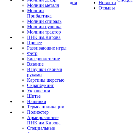
дня
Новости
Молнии металл
Отзывы
Молнии
Прибалтика
Молнии спираль
Молнии рулонка
Молнии трактор
ПНК им.Кирова
Прочее
Развивающие игры
Фетр
Бисероплетение
Вязание
Игрушки своими
руками
Картины шерстью
Скрапбукинг
Украшения
Шитье
Нашивки
Термоаппликации
Полиэстер
Армированные
ПНК им.Кирова
Специальные