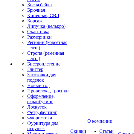
Косая бейка
Брючная
Киперная, СВЛ
Корсаж
Липучка (велькро)
Окантовка
Размерники
Регилин (корсетная
лента)
Стропа (ременная
лента)
Бисероплетение
Глиттер
Заготовки для
поделок
Новый год
Проволока, тросики
Оформление,
скрапбукинг
Лоскуток
Фетр, фелтинг
Флористика
О компании
Фурнитура для
игрушек
Скидки
Статьи
Молнии декор
Спецце