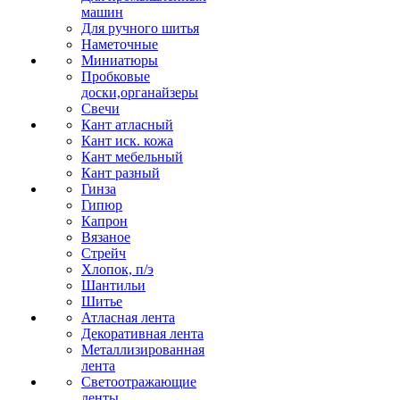
машин
Для ручного шитья
Наметочные
Миниатюры
Пробковые
доски,органайзеры
Свечи
Кант атласный
Кант иск. кожа
Кант мебельный
Кант разный
Гинза
Гипюр
Капрон
Вязаное
Стрейч
Хлопок, п/э
Шантильи
Шитье
Атласная лента
Декоративная лента
Металлизированная
лента
Светоотражающие
ленты