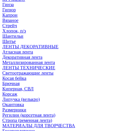
Гинза
Гипюр
Капрон
Вязаное
Стрейч
Хлопок, п/э
Шантильи
Шитье
ЛЕНТЫ ДЕКОРАТИВНЫЕ
Атласная лента
Декоративная лента
Металлизированная лента
ЛЕНТЫ ТЕХНИЧЕСКИЕ
Светоотражающие ленты
Косая бейка
Брючная
Киперная, СВЛ
Корсаж
Липучка (велькро)
Окантовка
Размерники
Регилин (корсетная лента)
Стропа (ременная лента)
МАТЕРИАЛЫ ДЛЯ ТВОРЧЕСТВА
Бисероплетение