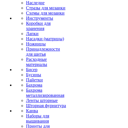
Наследие
Стразы для мозаики
Схемы для мозаики
Инструменты
Коробки для
хранения
Лапки
Насадки (матрицы)
Ножницы
Принадлежности
для шитья
Расходные
материалы
Бисер
Бусины
Пайетки
Бахрома
Бахрома
металлизированная
Ленты шторные
Шторная фурнитура
Канва
Наборы для
вышивания
Принты для