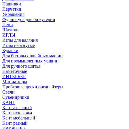
Нашивки
Перчатки
Украшения
Фурнитура для бижутерии
Цепи
Шляпки
ИГЛЫ
Иглы для валяния
Иглы изогнутые
Булавки
Для бытовых швейных машин
Для промышленных машин
Для ручного шитья
Наметочные
ИНТЕРЬЕР
Миниатюры
Пробковые доски,органайзеры
Свечи
Сувенирчики
КАНТ
Кант атласный
Кант иск. кожа
Кант мебельный
Кант разный
КРУЖЕВО