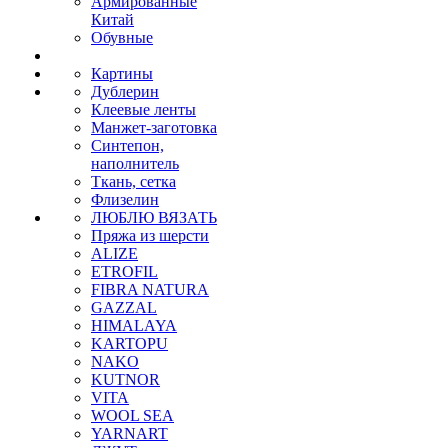
Армированные
Китай
Обувные
Картины
Дублерин
Клеевые ленты
Манжет-заготовка
Синтепон,
наполнитель
Ткань, сетка
Флизелин
ЛЮБЛЮ ВЯЗАТЬ
Пряжа из шерсти
ALIZE
ETROFIL
FIBRA NATURA
GAZZAL
HIMALAYA
KARTOPU
NAKO
KUTNOR
VITA
WOOL SEA
YARNART