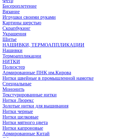
Фетр
Бисероплетение
Вязание
Игрушки своими руками
Картины шерстью
Скрапбукинг
Украшения
Шитье
НАШИВКИ, ТЕРМОАППЛИКАЦИИ
Нашивки
Термоаппликации
НИТКИ
Полиэстер
Армированные ПНК им.Кирова
Нитки швейные в промышленной намотке
Специальные
Мононить
Текстурированные нитки
Нитки Люрекс
Золотые нитки для вышивания
Нитки черные
Нитки шелковые
Нитки мятного цвета
Нитки капроновые
Армированные Китай