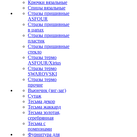
Крючки вязальные
Спицы вязальные
Стразы пришивные
ASFOUR
Стразы пришивные
в цапах
Стразы пришивные
пластик
Стразы пришивные
стекло
Стразы термо
ASFOUR/Xirius
Стразы термо
SWAROVSKI
Стразы термо
прочие
Вьюнчик (зиг-заг)
Сутаж
Тесьма декор
Тесьма жаккард
Тесьма золотая,
серебрянная
Тесьма с
помпонами
Фурнитура для