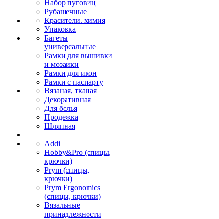
Набор пуговиц
Рубашечные
Красители. химия
Упаковка
Багеты
универсальные
Рамки для вышивки
и мозаики
Рамки для икон
Рамки с паспарту
Вязаная, тканая
Декоративная
Для белья
Продежка
Шляпная
Addi
Hobby&Pro (спицы,
крючки)
Prym (спицы,
крючки)
Prym Ergonomics
(спицы, крючки)
Вязальные
принадлежности