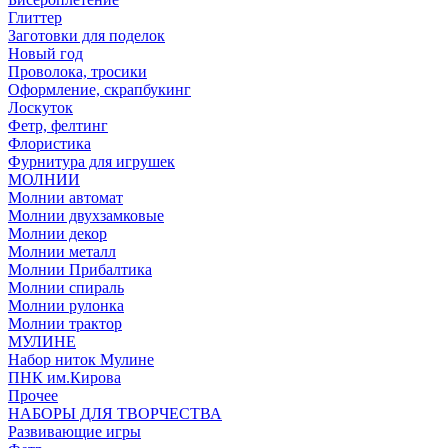
Глиттер
Заготовки для поделок
Новый год
Проволока, тросики
Оформление, скрапбукинг
Лоскуток
Фетр, фелтинг
Флористика
Фурнитура для игрушек
МОЛНИИ
Молнии автомат
Молнии двухзамковые
Молнии декор
Молнии металл
Молнии Прибалтика
Молнии спираль
Молнии рулонка
Молнии трактор
МУЛИНЕ
Набор ниток Мулине
ПНК им.Кирова
Прочее
НАБОРЫ ДЛЯ ТВОРЧЕСТВА
Развивающие игры