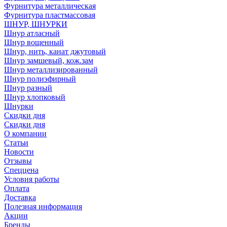
Фурнитура металлическая
Фурнитура пластмассовая
ШНУР, ШНУРКИ
Шнур атласный
Шнур вощенный
Шнур, нить, канат джутовый
Шнур замшевый, кож.зам
Шнур металлизированный
Шнур полиэфирный
Шнур разный
Шнур хлопковый
Шнурки
Скидки дня
Скидки дня
О компании
Статьи
Новости
Отзывы
Спеццена
Условия работы
Оплата
Доставка
Полезная информация
Акции
Бренды