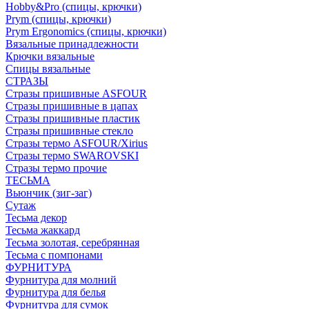
Hobby&Pro (спицы, крючки)
Prym (спицы, крючки)
Prym Ergonomics (спицы, крючки)
Вязальные принадлежности
Крючки вязальные
Спицы вязальные
СТРАЗЫ
Стразы пришивные ASFOUR
Стразы пришивные в цапах
Стразы пришивные пластик
Стразы пришивные стекло
Стразы термо ASFOUR/Xirius
Стразы термо SWAROVSKI
Стразы термо прочие
ТЕСЬМА
Вьюнчик (зиг-заг)
Сутаж
Тесьма декор
Тесьма жаккард
Тесьма золотая, серебрянная
Тесьма с помпонами
ФУРНИТУРА
Фурнитура для молний
Фурнитура для белья
Фурнитура для сумок