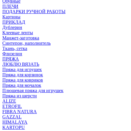
Обувные
ПЛЕЧИ
ПОДАРКИ РУЧНОЙ РАБОТЫ
Картины
ПРИКЛАД
Дублерин
Клеевые ленты
Манжет-заготовка
Синтепон, наполнитель
Ткань, сетка
Флизелин
ПРЯЖА
ЛЮБЛЮ ВЯЗАТЬ
Пряжа для игрушек
Пряжа для корзинок
Пряжа для ковриков
Пряжа для мочалок
Плюшевая пряжа для игрушек
Пряжа из шерсти
ALIZE
ETROFIL
FIBRA NATURA
GAZZAL
HIMALAYA
KARTOPU