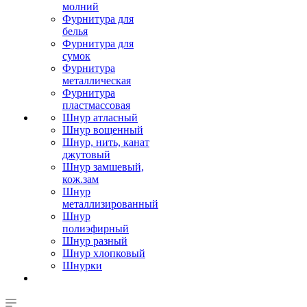
молний
Фурнитура для
белья
Фурнитура для
сумок
Фурнитура
металлическая
Фурнитура
пластмассовая
Шнур атласный
Шнур вощенный
Шнур, нить, канат
джутовый
Шнур замшевый,
кож.зам
Шнур
металлизированный
Шнур
полиэфирный
Шнур разный
Шнур хлопковый
Шнурки