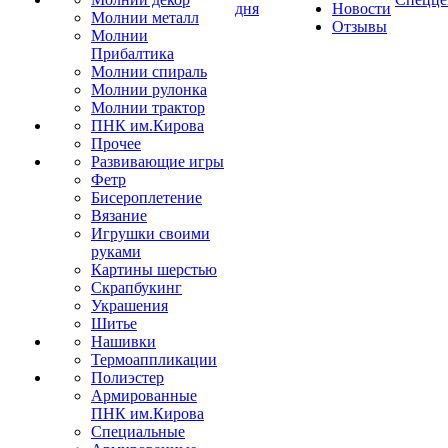
дня
Новости
Молнии металл
Отзывы
Молнии
Прибалтика
Молнии спираль
Молнии рулонка
Молнии трактор
ПНК им.Кирова
Прочее
Развивающие игры
Фетр
Бисероплетение
Вязание
Игрушки своими
руками
Картины шерстью
Скрапбукинг
Украшения
Шитье
Нашивки
Термоаппликации
Полиэстер
Армированные
ПНК им.Кирова
Специальные