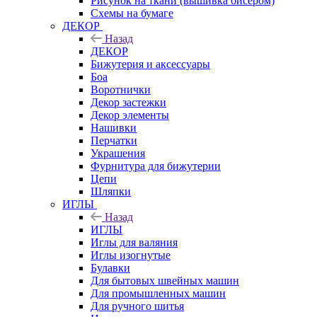
Рисунок на ткани (вышивка бисером)
Схемы на бумаге
ДЕКОР
Назад
ДЕКОР
Бижутерия и аксессуары
Боа
Воротнички
Декор застежки
Декор элементы
Нашивки
Перчатки
Украшения
Фурнитура для бижутерии
Цепи
Шляпки
ИГЛЫ
Назад
ИГЛЫ
Иглы для валяния
Иглы изогнутые
Булавки
Для бытовых швейных машин
Для промышленных машин
Для ручного шитья