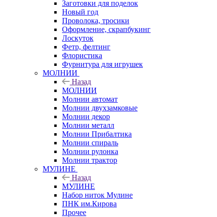
Заготовки для поделок
Новый год
Проволока, тросики
Оформление, скрапбукинг
Лоскуток
Фетр, фелтинг
Флористика
Фурнитура для игрушек
МОЛНИИ
Назад
МОЛНИИ
Молнии автомат
Молнии двухзамковые
Молнии декор
Молнии металл
Молнии Прибалтика
Молнии спираль
Молнии рулонка
Молнии трактор
МУЛИНЕ
Назад
МУЛИНЕ
Набор ниток Мулине
ПНК им.Кирова
Прочее