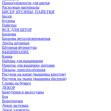
Принадлежности для шитья
Расходные материалы
БИСЕР, БУСИНЫ, ПАЙЕТКИ
Бисер
Бусины
Пайетки
ВСЕ ДЛЯ ШТОР
Бахрома
Бахрома металлизированная
Ленты шторные
Шторная фурнитура
ВЫШИВАНИЕ
Канва
Наборы для вышивания
Принты для вышивки лентами
Пяльцы, приспособления
Рисунок на канве (вышивка крестом)
Рисунок на ткани (вышивка бисером)
Схемы на бумаге
ДЕКОР
Бижутерия и аксессуары
Боа
Воротнички
Декор застежки
Декор элементы