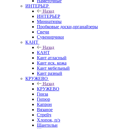
Наметочные
ИНТЕРЬЕР
Назад
ИНТЕРЬЕР
Миниатюры
Пробковые доски,органайзеры
Свечи
Сувенирчики
КАНТ
Назад
КАНТ
Кант атласный
Кант иск. кожа
Кант мебельный
Кант разный
КРУЖЕВО
Назад
КРУЖЕВО
Гинза
Гипюр
Капрон
Вязаное
Стрейч
Хлопок, п/э
Шантильи