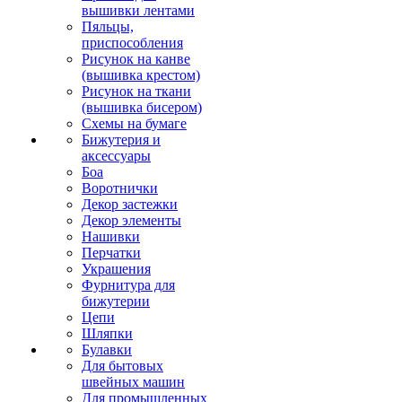
вышивки лентами
Пяльцы,
приспособления
Рисунок на канве
(вышивка крестом)
Рисунок на ткани
(вышивка бисером)
Схемы на бумаге
Бижутерия и
аксессуары
Боа
Воротнички
Декор застежки
Декор элементы
Нашивки
Перчатки
Украшения
Фурнитура для
бижутерии
Цепи
Шляпки
Булавки
Для бытовых
швейных машин
Для промышленных