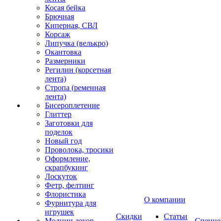
Косая бейка
Брючная
Киперная, СВЛ
Корсаж
Липучка (велькро)
Окантовка
Размерники
Регилин (корсетная
лента)
Стропа (ременная
лента)
Бисероплетение
Глиттер
Заготовки для
поделок
Новый год
Проволока, тросики
Оформление,
скрапбукинг
Лоскуток
Фетр, фелтинг
Флористика
О компании
Фурнитура для
игрушек
Скидки
Статьи
Молнии декор
Спецце