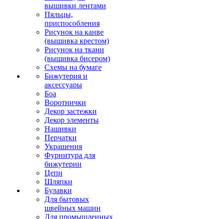
вышивки лентами
Пяльцы,
приспособления
Рисунок на канве
(вышивка крестом)
Рисунок на ткани
(вышивка бисером)
Схемы на бумаге
Бижутерия и
аксессуары
Боа
Воротнички
Декор застежки
Декор элементы
Нашивки
Перчатки
Украшения
Фурнитура для
бижутерии
Цепи
Шляпки
Булавки
Для бытовых
швейных машин
Для промышленных