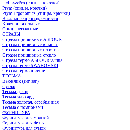
Hobby&Pro (спицы, крючки)
Prym (спицы, крючки)
Prym Ergonomics (спицы, крючки)
Вязальные принадлежности
Крючки вязальные
Спицы вязальные
СТРАЗЫ
Стразы пришивные ASFOUR
Стразы пришивные в цапах
Стразы пришивные пластик
Стразы пришивные стекло
Стразы термо ASFOUR/Xirius
Стразы термо SWAROVSKI
Стразы термо прочие
ТЕСЬМА
Вьюнчик (зиг-заг)
Сутаж
Тесьма декор
Тесьма жаккард
Тесьма золотая, серебрянная
Тесьма с помпонами
ФУРНИТУРА
Фурнитура для молний
Фурнитура для белья
Фурнитура для сумок