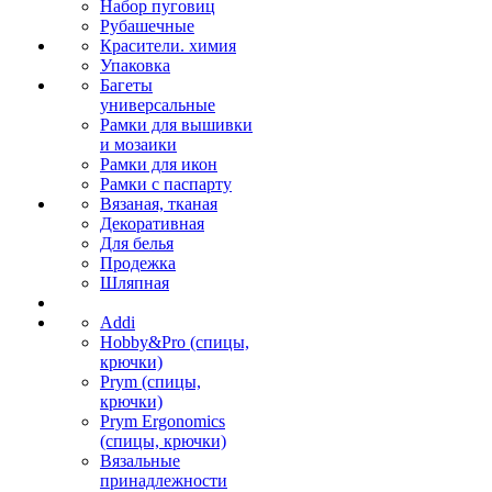
Набор пуговиц
Рубашечные
Красители. химия
Упаковка
Багеты
универсальные
Рамки для вышивки
и мозаики
Рамки для икон
Рамки с паспарту
Вязаная, тканая
Декоративная
Для белья
Продежка
Шляпная
Addi
Hobby&Pro (спицы,
крючки)
Prym (спицы,
крючки)
Prym Ergonomics
(спицы, крючки)
Вязальные
принадлежности