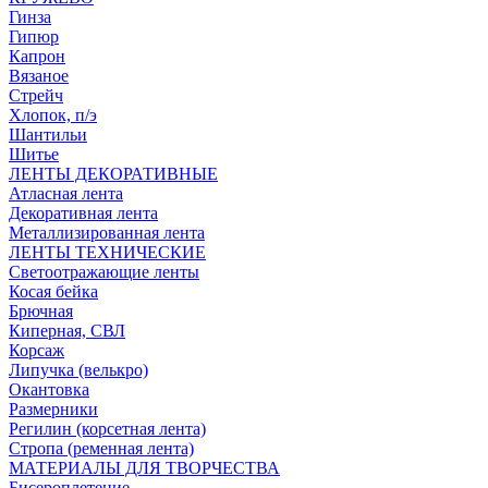
Гинза
Гипюр
Капрон
Вязаное
Стрейч
Хлопок, п/э
Шантильи
Шитье
ЛЕНТЫ ДЕКОРАТИВНЫЕ
Атласная лента
Декоративная лента
Металлизированная лента
ЛЕНТЫ ТЕХНИЧЕСКИЕ
Светоотражающие ленты
Косая бейка
Брючная
Киперная, СВЛ
Корсаж
Липучка (велькро)
Окантовка
Размерники
Регилин (корсетная лента)
Стропа (ременная лента)
МАТЕРИАЛЫ ДЛЯ ТВОРЧЕСТВА
Бисероплетение