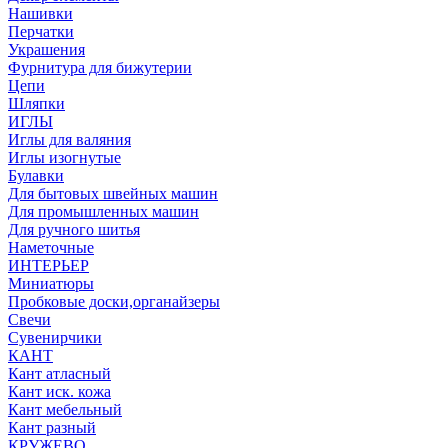
Нашивки
Перчатки
Украшения
Фурнитура для бижутерии
Цепи
Шляпки
ИГЛЫ
Иглы для валяния
Иглы изогнутые
Булавки
Для бытовых швейных машин
Для промышленных машин
Для ручного шитья
Наметочные
ИНТЕРЬЕР
Миниатюры
Пробковые доски,органайзеры
Свечи
Сувенирчики
КАНТ
Кант атласный
Кант иск. кожа
Кант мебельный
Кант разный
КРУЖЕВО