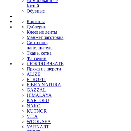
Армированные
Китай
Обувные
Картины
Дублерин
Клеевые ленты
Манжет-заготовка
Синтепон,
наполнитель
Ткань, сетка
Флизелин
ЛЮБЛЮ ВЯЗАТЬ
Пряжа из шерсти
ALIZE
ETROFIL
FIBRA NATURA
GAZZAL
HIMALAYA
KARTOPU
NAKO
KUTNOR
VITA
WOOL SEA
YARNART