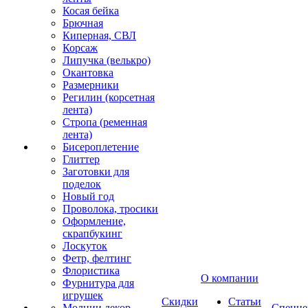
Косая бейка
Брючная
Киперная, СВЛ
Корсаж
Липучка (велькро)
Окантовка
Размерники
Регилин (корсетная
лента)
Стропа (ременная
лента)
Бисероплетение
Глиттер
Заготовки для
поделок
Новый год
Проволока, тросики
Оформление,
скрапбукинг
Лоскуток
Фетр, фелтинг
Флористика
О компании
Фурнитура для
игрушек
Скидки
Статьи
Молнии декор
Спецце