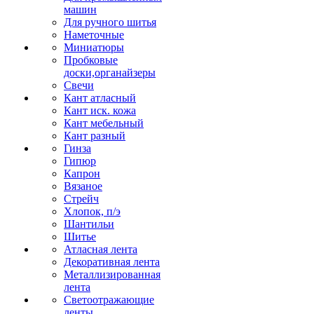
машин
Для ручного шитья
Наметочные
Миниатюры
Пробковые
доски,органайзеры
Свечи
Кант атласный
Кант иск. кожа
Кант мебельный
Кант разный
Гинза
Гипюр
Капрон
Вязаное
Стрейч
Хлопок, п/э
Шантильи
Шитье
Атласная лента
Декоративная лента
Металлизированная
лента
Светоотражающие
ленты