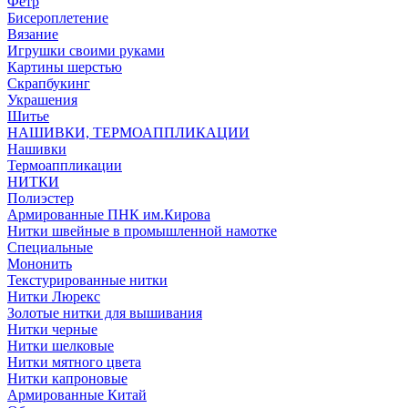
Фетр
Бисероплетение
Вязание
Игрушки своими руками
Картины шерстью
Скрапбукинг
Украшения
Шитье
НАШИВКИ, ТЕРМОАППЛИКАЦИИ
Нашивки
Термоаппликации
НИТКИ
Полиэстер
Армированные ПНК им.Кирова
Нитки швейные в промышленной намотке
Специальные
Мононить
Текстурированные нитки
Нитки Люрекс
Золотые нитки для вышивания
Нитки черные
Нитки шелковые
Нитки мятного цвета
Нитки капроновые
Армированные Китай