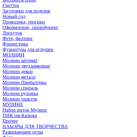
Глиттер
Заготовки для поделок
Новый год
Проволока, тросики
Оформление, скрапбукинг
Лоскуток
Фетр, фелтинг
Флористика
Фурнитура для игрушек
МОЛНИИ
Молнии автомат
Молнии двухзамковые
Молнии декор
Молнии металл
Молнии Прибалтика
Молнии спираль
Молнии рулонка
Молнии трактор
МУЛИНЕ
Набор ниток Мулине
ПНК им.Кирова
Прочее
НАБОРЫ ДЛЯ ТВОРЧЕСТВА
Развивающие игры