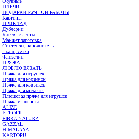
Обувные
ПЛЕЧИ
ПОДАРКИ РУЧНОЙ РАБОТЫ
Картины
ПРИКЛАД
Дублерин
Клеевые ленты
Манжет-заготовка
Синтепон, наполнитель
Ткань, сетка
Флизелин
ПРЯЖА
ЛЮБЛЮ ВЯЗАТЬ
Пряжа для игрушек
Пряжа для корзинок
Пряжа для ковриков
Пряжа для мочалок
Плюшевая пряжа для игрушек
Пряжа из шерсти
ALIZE
ETROFIL
FIBRA NATURA
GAZZAL
HIMALAYA
KARTOPU