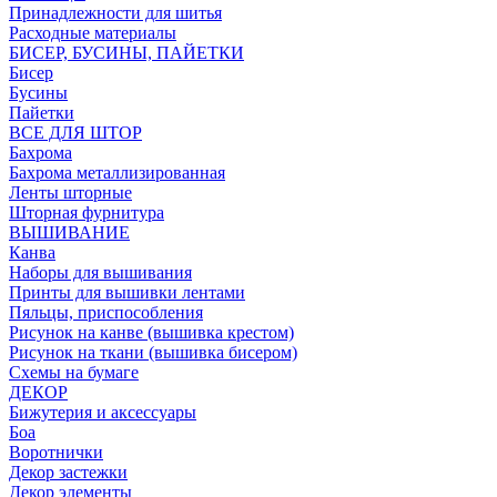
Принадлежности для шитья
Расходные материалы
БИСЕР, БУСИНЫ, ПАЙЕТКИ
Бисер
Бусины
Пайетки
ВСЕ ДЛЯ ШТОР
Бахрома
Бахрома металлизированная
Ленты шторные
Шторная фурнитура
ВЫШИВАНИЕ
Канва
Наборы для вышивания
Принты для вышивки лентами
Пяльцы, приспособления
Рисунок на канве (вышивка крестом)
Рисунок на ткани (вышивка бисером)
Схемы на бумаге
ДЕКОР
Бижутерия и аксессуары
Боа
Воротнички
Декор застежки
Декор элементы