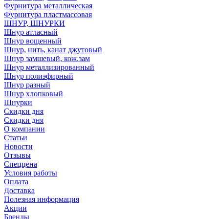
Фурнитура металлическая
Фурнитура пластмассовая
ШНУР, ШНУРКИ
Шнур атласный
Шнур вощенный
Шнур, нить, канат джутовый
Шнур замшевый, кож.зам
Шнур металлизированный
Шнур полиэфирный
Шнур разный
Шнур хлопковый
Шнурки
Скидки дня
Скидки дня
О компании
Статьи
Новости
Отзывы
Спеццена
Условия работы
Оплата
Доставка
Полезная информация
Акции
Бренды