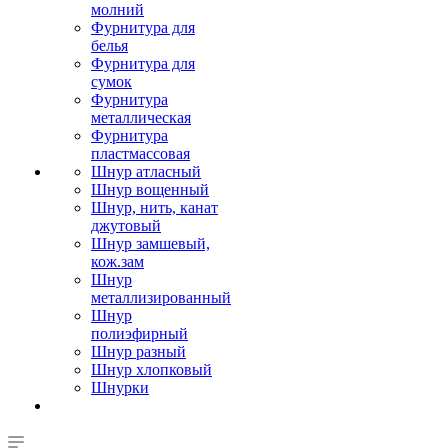
молний
Фурнитура для
белья
Фурнитура для
сумок
Фурнитура
металлическая
Фурнитура
пластмассовая
Шнур атласный
Шнур вощенный
Шнур, нить, канат
джутовый
Шнур замшевый,
кож.зам
Шнур
металлизированный
Шнур
полиэфирный
Шнур разный
Шнур хлопковый
Шнурки