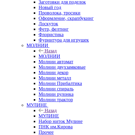
Заготовки для поделок
Новый год
Проволока, тросики
Оформление, скрапбукинг
Лоскуток
Фетр, фелтинг
Флористика
Фурнитура для игрушек
МОЛНИИ
Назад
МОЛНИИ
Молнии автомат
Молнии двухзамковые
Молнии декор
Молнии металл
Молнии Прибалтика
Молнии спираль
Молнии рулонка
Молнии трактор
МУЛИНЕ
Назад
МУЛИНЕ
Набор ниток Мулине
ПНК им.Кирова
Прочее