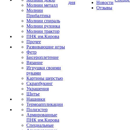
дня
Новости
Молнии металл
Отзывы
Молнии
Прибалтика
Молнии спираль
Молнии рулонка
Молнии трактор
ПНК им.Кирова
Прочее
Развивающие игры
Фетр
Бисероплетение
Вязание
Игрушки своими
руками
Картины шерстью
Скрапбукинг
Украшения
Шитье
Нашивки
Термоаппликации
Полиэстер
Армированные
ПНК им.Кирова
Специальные