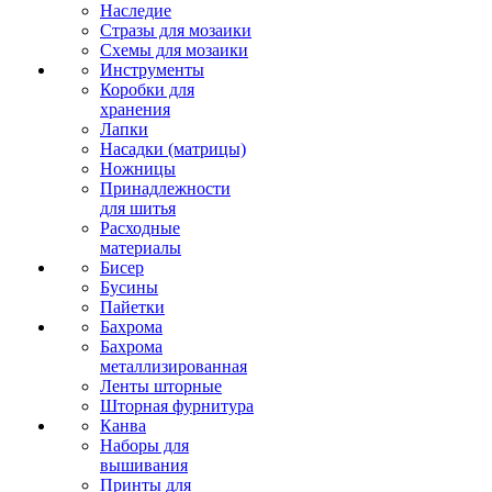
Наследие
Стразы для мозаики
Схемы для мозаики
Инструменты
Коробки для
хранения
Лапки
Насадки (матрицы)
Ножницы
Принадлежности
для шитья
Расходные
материалы
Бисер
Бусины
Пайетки
Бахрома
Бахрома
металлизированная
Ленты шторные
Шторная фурнитура
Канва
Наборы для
вышивания
Принты для