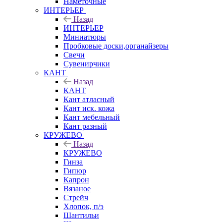
Наметочные
ИНТЕРЬЕР
Назад
ИНТЕРЬЕР
Миниатюры
Пробковые доски,органайзеры
Свечи
Сувенирчики
КАНТ
Назад
КАНТ
Кант атласный
Кант иск. кожа
Кант мебельный
Кант разный
КРУЖЕВО
Назад
КРУЖЕВО
Гинза
Гипюр
Капрон
Вязаное
Стрейч
Хлопок, п/э
Шантильи