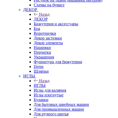
Рисунок на ткани (вышивка бисером)
Схемы на бумаге
ДЕКОР
Назад
ДЕКОР
Бижутерия и аксессуары
Боа
Воротнички
Декор застежки
Декор элементы
Нашивки
Перчатки
Украшения
Фурнитура для бижутерии
Цепи
Шляпки
ИГЛЫ
Назад
ИГЛЫ
Иглы для валяния
Иглы изогнутые
Булавки
Для бытовых швейных машин
Для промышленных машин
Для ручного шитья