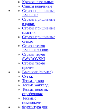
Крючки вязальные
Спицы вязальные
Стразы пришивные
ASFOUR
Стразы пришивные
в цапах
Стразы пришивные
пластик
Стразы пришивные
стекло
Стразы термо
ASFOUR/Xirius
Стразы термо
SWAROVSKI
Стразы термо
прочие
Вьюнчик (зиг-заг)
Сутаж
Тесьма декор
Тесьма жаккард
Тесьма золотая,
серебрянная
Тесьма с
помпонами
Фурнитура для