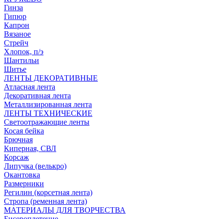
Гинза
Гипюр
Капрон
Вязаное
Стрейч
Хлопок, п/э
Шантильи
Шитье
ЛЕНТЫ ДЕКОРАТИВНЫЕ
Атласная лента
Декоративная лента
Металлизированная лента
ЛЕНТЫ ТЕХНИЧЕСКИЕ
Светоотражающие ленты
Косая бейка
Брючная
Киперная, СВЛ
Корсаж
Липучка (велькро)
Окантовка
Размерники
Регилин (корсетная лента)
Стропа (ременная лента)
МАТЕРИАЛЫ ДЛЯ ТВОРЧЕСТВА
Бисероплетение