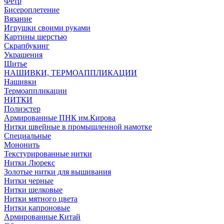
Фетр
Бисероплетение
Вязание
Игрушки своими руками
Картины шерстью
Скрапбукинг
Украшения
Шитье
НАШИВКИ, ТЕРМОАППЛИКАЦИИ
Нашивки
Термоаппликации
НИТКИ
Полиэстер
Армированные ПНК им.Кирова
Нитки швейные в промышленной намотке
Специальные
Мононить
Текстурированные нитки
Нитки Люрекс
Золотые нитки для вышивания
Нитки черные
Нитки шелковые
Нитки мятного цвета
Нитки капроновые
Армированные Китай