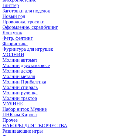
Глиттер
Заготовки для поделок
Новый год
Проволока, тросики
Оформление, скрапбукинг
Лоскуток
Фетр, фелтинг
Флористика
Фурнитура для игрушек
МОЛНИИ
Молнии автомат
Молнии двухзамковые
Молнии декор
Молнии металл
Молнии Прибалтика
Молнии спираль
Молнии рулонка
Молнии трактор
МУЛИНЕ
Набор ниток Мулине
ПНК им.Кирова
Прочее
НАБОРЫ ДЛЯ ТВОРЧЕСТВА
Развивающие игры