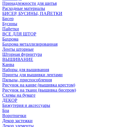
Принадлежности для шитья
Расходные материалы
БИСЕР, БУСИНЫ, ПАЙЕТКИ
Бисер
Бусины
Пайетки
ВСЕ ДЛЯ ШТОР
Бахрома
Бахрома металлизированная
Ленты шторные
Шторная фурнитура
ВЫШИВАНИЕ
Канва
Наборы для вышивания
Принты для вышивки лентами
Пяльцы, приспособления
Рисунок на канве (вышивка крестом)
Рисунок на ткани (вышивка бисером)
Схемы на бумаге
ДЕКОР
Бижутерия и аксессуары
Боа
Воротнички
Декор застежки
Декор элементы