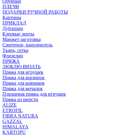
Обувные
ПЛЕЧИ
ПОДАРКИ РУЧНОЙ РАБОТЫ
Картины
ПРИКЛАД
Дублерин
Клеевые ленты
Манжет-заготовка
Синтепон, наполнитель
Ткань, сетка
Флизелин
ПРЯЖА
ЛЮБЛЮ ВЯЗАТЬ
Пряжа для игрушек
Пряжа для корзинок
Пряжа для ковриков
Пряжа для мочалок
Плюшевая пряжа для игрушек
Пряжа из шерсти
ALIZE
ETROFIL
FIBRA NATURA
GAZZAL
HIMALAYA
KARTOPU