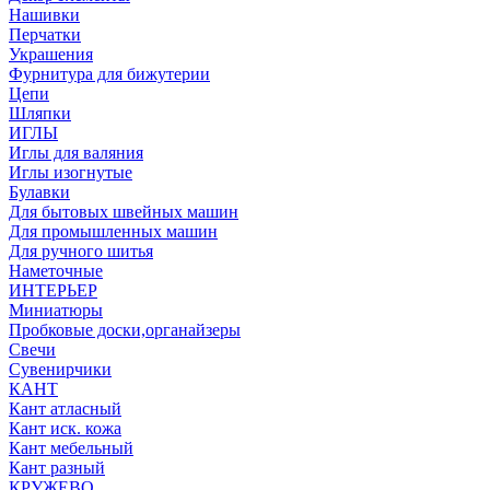
Нашивки
Перчатки
Украшения
Фурнитура для бижутерии
Цепи
Шляпки
ИГЛЫ
Иглы для валяния
Иглы изогнутые
Булавки
Для бытовых швейных машин
Для промышленных машин
Для ручного шитья
Наметочные
ИНТЕРЬЕР
Миниатюры
Пробковые доски,органайзеры
Свечи
Сувенирчики
КАНТ
Кант атласный
Кант иск. кожа
Кант мебельный
Кант разный
КРУЖЕВО