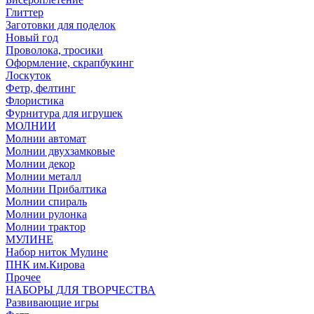
Глиттер
Заготовки для поделок
Новый год
Проволока, тросики
Оформление, скрапбукинг
Лоскуток
Фетр, фелтинг
Флористика
Фурнитура для игрушек
МОЛНИИ
Молнии автомат
Молнии двухзамковые
Молнии декор
Молнии металл
Молнии Прибалтика
Молнии спираль
Молнии рулонка
Молнии трактор
МУЛИНЕ
Набор ниток Мулине
ПНК им.Кирова
Прочее
НАБОРЫ ДЛЯ ТВОРЧЕСТВА
Развивающие игры