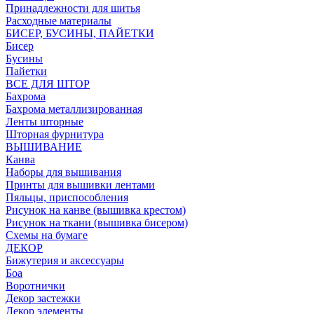
Принадлежности для шитья
Расходные материалы
БИСЕР, БУСИНЫ, ПАЙЕТКИ
Бисер
Бусины
Пайетки
ВСЕ ДЛЯ ШТОР
Бахрома
Бахрома металлизированная
Ленты шторные
Шторная фурнитура
ВЫШИВАНИЕ
Канва
Наборы для вышивания
Принты для вышивки лентами
Пяльцы, приспособления
Рисунок на канве (вышивка крестом)
Рисунок на ткани (вышивка бисером)
Схемы на бумаге
ДЕКОР
Бижутерия и аксессуары
Боа
Воротнички
Декор застежки
Декор элементы