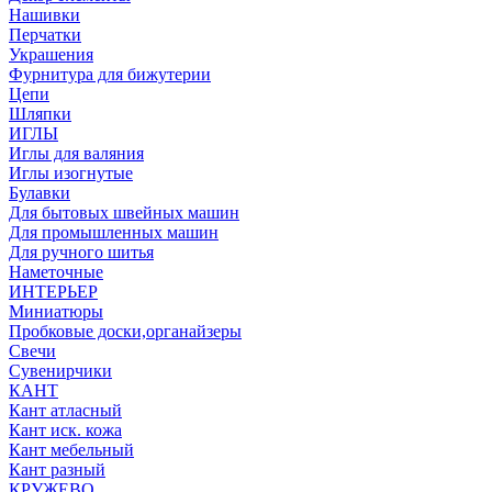
Нашивки
Перчатки
Украшения
Фурнитура для бижутерии
Цепи
Шляпки
ИГЛЫ
Иглы для валяния
Иглы изогнутые
Булавки
Для бытовых швейных машин
Для промышленных машин
Для ручного шитья
Наметочные
ИНТЕРЬЕР
Миниатюры
Пробковые доски,органайзеры
Свечи
Сувенирчики
КАНТ
Кант атласный
Кант иск. кожа
Кант мебельный
Кант разный
КРУЖЕВО