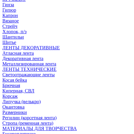
Гинза
Гипюр
Капрон
Вязаное
Стрейч
Хлопок, п/э
Шантильи
Шитье
ЛЕНТЫ ДЕКОРАТИВНЫЕ
Атласная лента
Декоративная лента
Металлизированная лента
ЛЕНТЫ ТЕХНИЧЕСКИЕ
Светоотражающие ленты
Косая бейка
Брючная
Киперная, СВЛ
Корсаж
Липучка (велькро)
Окантовка
Размерники
Регилин (корсетная лента)
Стропа (ременная лента)
МАТЕРИАЛЫ ДЛЯ ТВОРЧЕСТВА
Бисероплетение