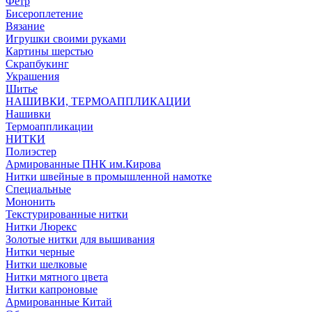
Фетр
Бисероплетение
Вязание
Игрушки своими руками
Картины шерстью
Скрапбукинг
Украшения
Шитье
НАШИВКИ, ТЕРМОАППЛИКАЦИИ
Нашивки
Термоаппликации
НИТКИ
Полиэстер
Армированные ПНК им.Кирова
Нитки швейные в промышленной намотке
Специальные
Мононить
Текстурированные нитки
Нитки Люрекс
Золотые нитки для вышивания
Нитки черные
Нитки шелковые
Нитки мятного цвета
Нитки капроновые
Армированные Китай