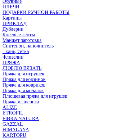
Обувные
ПЛЕЧИ
ПОДАРКИ РУЧНОЙ РАБОТЫ
Картины
ПРИКЛАД
Дублерин
Клеевые ленты
Манжет-заготовка
Синтепон, наполнитель
Ткань, сетка
Флизелин
ПРЯЖА
ЛЮБЛЮ ВЯЗАТЬ
Пряжа для игрушек
Пряжа для корзинок
Пряжа для ковриков
Пряжа для мочалок
Плюшевая пряжа для игрушек
Пряжа из шерсти
ALIZE
ETROFIL
FIBRA NATURA
GAZZAL
HIMALAYA
KARTOPU