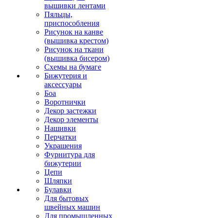
вышивки лентами
Пяльцы,
приспособления
Рисунок на канве
(вышивка крестом)
Рисунок на ткани
(вышивка бисером)
Схемы на бумаге
Бижутерия и
аксессуары
Боа
Воротнички
Декор застежки
Декор элементы
Нашивки
Перчатки
Украшения
Фурнитура для
бижутерии
Цепи
Шляпки
Булавки
Для бытовых
швейных машин
Для промышленных