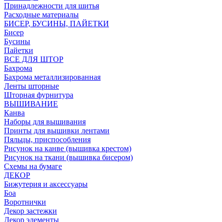
Принадлежности для шитья
Расходные материалы
БИСЕР, БУСИНЫ, ПАЙЕТКИ
Бисер
Бусины
Пайетки
ВСЕ ДЛЯ ШТОР
Бахрома
Бахрома металлизированная
Ленты шторные
Шторная фурнитура
ВЫШИВАНИЕ
Канва
Наборы для вышивания
Принты для вышивки лентами
Пяльцы, приспособления
Рисунок на канве (вышивка крестом)
Рисунок на ткани (вышивка бисером)
Схемы на бумаге
ДЕКОР
Бижутерия и аксессуары
Боа
Воротнички
Декор застежки
Декор элементы