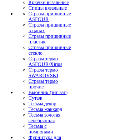
Крючки вязальные
Спицы вязальные
Стразы пришивные
ASFOUR
Стразы пришивные
в цапах
Стразы пришивные
пластик
Стразы пришивные
стекло
Стразы термо
ASFOUR/Xirius
Стразы термо
SWAROVSKI
Стразы термо
прочие
Вьюнчик (зиг-заг)
Сутаж
Тесьма декор
Тесьма жаккард
Тесьма золотая,
серебрянная
Тесьма с
помпонами
Фурнитура для