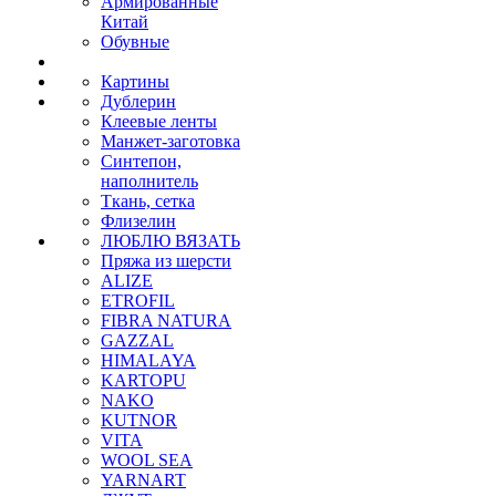
Армированные
Китай
Обувные
Картины
Дублерин
Клеевые ленты
Манжет-заготовка
Синтепон,
наполнитель
Ткань, сетка
Флизелин
ЛЮБЛЮ ВЯЗАТЬ
Пряжа из шерсти
ALIZE
ETROFIL
FIBRA NATURA
GAZZAL
HIMALAYA
KARTOPU
NAKO
KUTNOR
VITA
WOOL SEA
YARNART