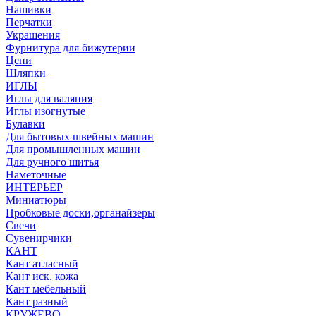
Нашивки
Перчатки
Украшения
Фурнитура для бижутерии
Цепи
Шляпки
ИГЛЫ
Иглы для валяния
Иглы изогнутые
Булавки
Для бытовых швейных машин
Для промышленных машин
Для ручного шитья
Наметочные
ИНТЕРЬЕР
Миниатюры
Пробковые доски,органайзеры
Свечи
Сувенирчики
КАНТ
Кант атласный
Кант иск. кожа
Кант мебельный
Кант разный
КРУЖЕВО