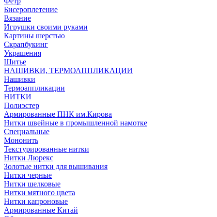
Фетр
Бисероплетение
Вязание
Игрушки своими руками
Картины шерстью
Скрапбукинг
Украшения
Шитье
НАШИВКИ, ТЕРМОАППЛИКАЦИИ
Нашивки
Термоаппликации
НИТКИ
Полиэстер
Армированные ПНК им.Кирова
Нитки швейные в промышленной намотке
Специальные
Мононить
Текстурированные нитки
Нитки Люрекс
Золотые нитки для вышивания
Нитки черные
Нитки шелковые
Нитки мятного цвета
Нитки капроновые
Армированные Китай