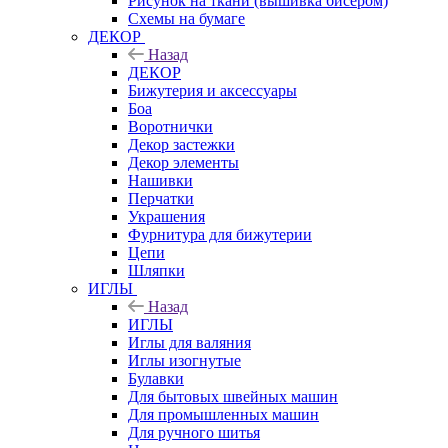
Рисунок на ткани (вышивка бисером)
Схемы на бумаге
ДЕКОР
Назад
ДЕКОР
Бижутерия и аксессуары
Боа
Воротнички
Декор застежки
Декор элементы
Нашивки
Перчатки
Украшения
Фурнитура для бижутерии
Цепи
Шляпки
ИГЛЫ
Назад
ИГЛЫ
Иглы для валяния
Иглы изогнутые
Булавки
Для бытовых швейных машин
Для промышленных машин
Для ручного шитья