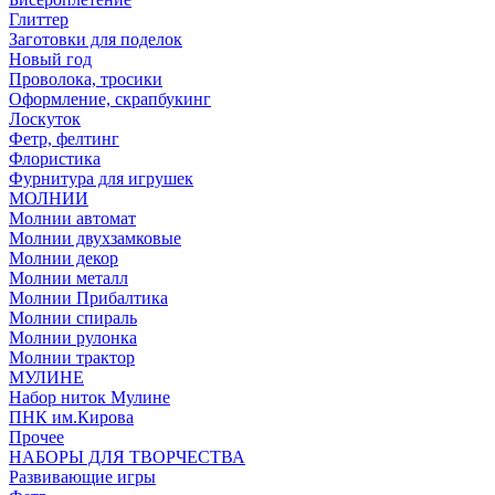
Глиттер
Заготовки для поделок
Новый год
Проволока, тросики
Оформление, скрапбукинг
Лоскуток
Фетр, фелтинг
Флористика
Фурнитура для игрушек
МОЛНИИ
Молнии автомат
Молнии двухзамковые
Молнии декор
Молнии металл
Молнии Прибалтика
Молнии спираль
Молнии рулонка
Молнии трактор
МУЛИНЕ
Набор ниток Мулине
ПНК им.Кирова
Прочее
НАБОРЫ ДЛЯ ТВОРЧЕСТВА
Развивающие игры