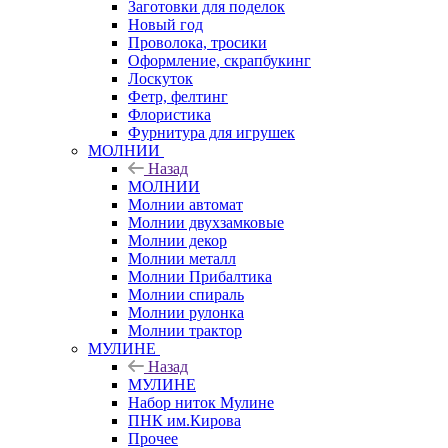
Заготовки для поделок
Новый год
Проволока, тросики
Оформление, скрапбукинг
Лоскуток
Фетр, фелтинг
Флористика
Фурнитура для игрушек
МОЛНИИ
Назад
МОЛНИИ
Молнии автомат
Молнии двухзамковые
Молнии декор
Молнии металл
Молнии Прибалтика
Молнии спираль
Молнии рулонка
Молнии трактор
МУЛИНЕ
Назад
МУЛИНЕ
Набор ниток Мулине
ПНК им.Кирова
Прочее