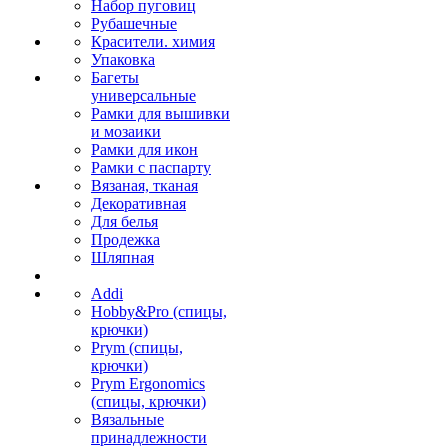
Набор пуговиц
Рубашечные
Красители. химия
Упаковка
Багеты
универсальные
Рамки для вышивки
и мозаики
Рамки для икон
Рамки с паспарту
Вязаная, тканая
Декоративная
Для белья
Продежка
Шляпная
Addi
Hobby&Pro (спицы,
крючки)
Prym (спицы,
крючки)
Prym Ergonomics
(спицы, крючки)
Вязальные
принадлежности