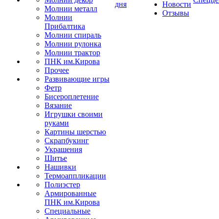
дня
Новости
Молнии металл
Отзывы
Молнии
Прибалтика
Молнии спираль
Молнии рулонка
Молнии трактор
ПНК им.Кирова
Прочее
Развивающие игры
Фетр
Бисероплетение
Вязание
Игрушки своими
руками
Картины шерстью
Скрапбукинг
Украшения
Шитье
Нашивки
Термоаппликации
Полиэстер
Армированные
ПНК им.Кирова
Специальные