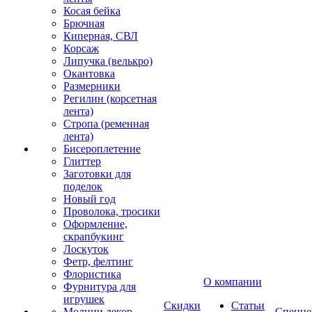
Косая бейка
Брючная
Киперная, СВЛ
Корсаж
Липучка (велькро)
Окантовка
Размерники
Регилин (корсетная
лента)
Стропа (ременная
лента)
Бисероплетение
Глиттер
Заготовки для
поделок
Новый год
Проволока, тросики
Оформление,
скрапбукинг
Лоскуток
Фетр, фелтинг
Флористика
О компании
Фурнитура для
игрушек
Скидки
Статьи
Молнии декор
Спецце