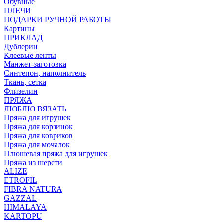
Обувные
ПЛЕЧИ
ПОДАРКИ РУЧНОЙ РАБОТЫ
Картины
ПРИКЛАД
Дублерин
Клеевые ленты
Манжет-заготовка
Синтепон, наполнитель
Ткань, сетка
Флизелин
ПРЯЖА
ЛЮБЛЮ ВЯЗАТЬ
Пряжа для игрушек
Пряжа для корзинок
Пряжа для ковриков
Пряжа для мочалок
Плюшевая пряжа для игрушек
Пряжа из шерсти
ALIZE
ETROFIL
FIBRA NATURA
GAZZAL
HIMALAYA
KARTOPU