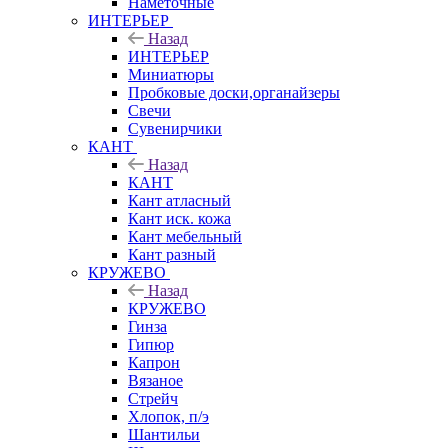
Наметочные
ИНТЕРЬЕР
Назад
ИНТЕРЬЕР
Миниатюры
Пробковые доски,органайзеры
Свечи
Сувенирчики
КАНТ
Назад
КАНТ
Кант атласный
Кант иск. кожа
Кант мебельный
Кант разный
КРУЖЕВО
Назад
КРУЖЕВО
Гинза
Гипюр
Капрон
Вязаное
Стрейч
Хлопок, п/э
Шантильи