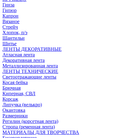
Гинза
Гипюр
Капрон
Вязаное
Стрейч
Хлопок, п/э
Шантильи
Шитье
ЛЕНТЫ ДЕКОРАТИВНЫЕ
Атласная лента
Декоративная лента
Металлизированная лента
ЛЕНТЫ ТЕХНИЧЕСКИЕ
Светоотражающие ленты
Косая бейка
Брючная
Киперная, СВЛ
Корсаж
Липучка (велькро)
Окантовка
Размерники
Регилин (корсетная лента)
Стропа (ременная лента)
МАТЕРИАЛЫ ДЛЯ ТВОРЧЕСТВА
Бисероплетение