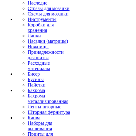
Наследие
Стразы для мозаики
Схемы для мозаики
Инструменты
Коробки для
хранения
Лапки
Насадки (матрицы)
Ножницы
Принадлежности
для шитья
Расходные
материалы
Бисер
Бусины
Пайетки
Бахрома
Бахрома
металлизированная
Ленты шторные
Шторная фурнитура
Канва
Наборы для
вышивания
Принты для