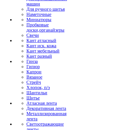
машин
Для ручного шитья
Наметочные
Миниатюры
Пробковые
доски,органайзеры
Свечи
Кант атласный
Кант иск. кожа
Кант мебельный
Кант разный
Гинза
Гипюр
Капрон
Вязаное
Стрейч
Хлопок, п/э
Шантильи
Шитье
Атласная лента
Декоративная лента
Металлизированная
лента
Светоотражающие
ленты