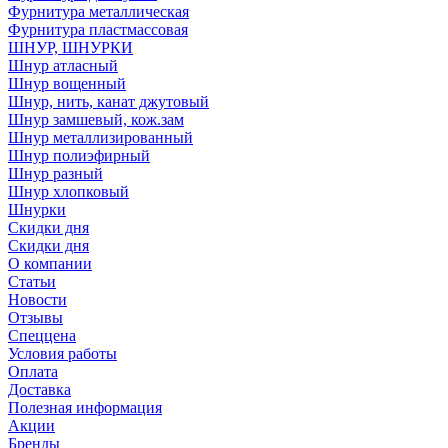
Фурнитура металлическая
Фурнитура пластмассовая
ШНУР, ШНУРКИ
Шнур атласный
Шнур вощенный
Шнур, нить, канат джутовый
Шнур замшевый, кож.зам
Шнур металлизированный
Шнур полиэфирный
Шнур разный
Шнур хлопковый
Шнурки
Скидки дня
Скидки дня
О компании
Статьи
Новости
Отзывы
Спеццена
Условия работы
Оплата
Доставка
Полезная информация
Акции
Бренды