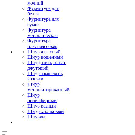
молний
Фурнитура для
белья
Фурнитура для
сумок
Фурнитура
металлическая
Фурнитура
пластмассовая
Шнур атласный
Шнур вощенный
Шнур, нить, канат
джутовый
Шнур замшевый,
кож.зам
Шнур
металлизированный
Шнур
полиэфирный
Шнур разный
Шнур хлопковый
Шнурки