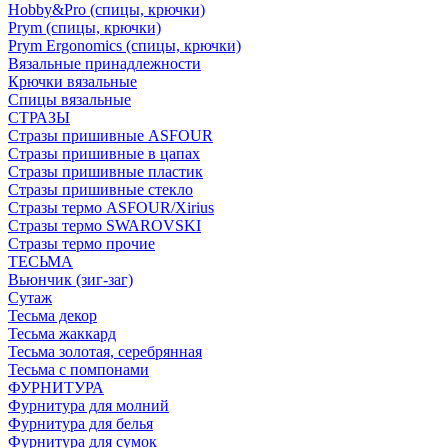
Hobby&Pro (спицы, крючки)
Prym (спицы, крючки)
Prym Ergonomics (спицы, крючки)
Вязальные принадлежности
Крючки вязальные
Спицы вязальные
СТРАЗЫ
Стразы пришивные ASFOUR
Стразы пришивные в цапах
Стразы пришивные пластик
Стразы пришивные стекло
Стразы термо ASFOUR/Xirius
Стразы термо SWAROVSKI
Стразы термо прочие
ТЕСЬМА
Вьюнчик (зиг-заг)
Сутаж
Тесьма декор
Тесьма жаккард
Тесьма золотая, серебрянная
Тесьма с помпонами
ФУРНИТУРА
Фурнитура для молний
Фурнитура для белья
Фурнитура для сумок