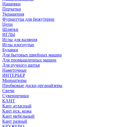
Нашивки
Перчатки
Украшения
Фурнитура для бижутерии
Цепи
Шляпки
ИГЛЫ
Иглы для валяния
Иглы изогнутые
Булавки
Для бытовых швейных машин
Для промышленных машин
Для ручного шитья
Наметочные
ИНТЕРЬЕР
Миниатюры
Пробковые доски,органайзеры
Свечи
Сувенирчики
КАНТ
Кант атласный
Кант иск. кожа
Кант мебельный
Кант разный
КРУЖЕВО