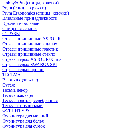
Hobby&Pro (спицы, крючки)
Prym (спицы, крючки)
Prym Ergonomics (спицы, крючки)
Вязальные принадлежности
Крючки вязальные
Спицы вязальные
СТРАЗЫ
Стразы пришивные ASFOUR
Стразы пришивные в цапах
Стразы пришивные пластик
Стразы пришивные стекло
Стразы термо ASFOUR/Xirius
Стразы термо SWAROVSKI
Стразы термо прочие
ТЕСЬМА
Вьюнчик (зиг-заг)
Сутаж
Тесьма декор
Тесьма жаккард
Тесьма золотая, серебрянная
Тесьма с помпонами
ФУРНИТУРА
Фурнитура для молний
Фурнитура для белья
Фурнитура для сумок