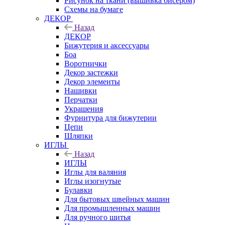
Рисунок на ткани (вышивка бисером)
Схемы на бумаге
ДЕКОР
Назад
ДЕКОР
Бижутерия и аксессуары
Боа
Воротнички
Декор застежки
Декор элементы
Нашивки
Перчатки
Украшения
Фурнитура для бижутерии
Цепи
Шляпки
ИГЛЫ
Назад
ИГЛЫ
Иглы для валяния
Иглы изогнутые
Булавки
Для бытовых швейных машин
Для промышленных машин
Для ручного шитья