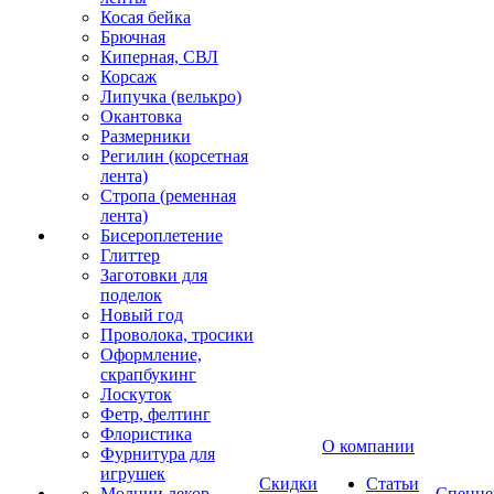
Косая бейка
Брючная
Киперная, СВЛ
Корсаж
Липучка (велькро)
Окантовка
Размерники
Регилин (корсетная
лента)
Стропа (ременная
лента)
Бисероплетение
Глиттер
Заготовки для
поделок
Новый год
Проволока, тросики
Оформление,
скрапбукинг
Лоскуток
Фетр, фелтинг
Флористика
О компании
Фурнитура для
игрушек
Скидки
Статьи
Молнии декор
Спецце