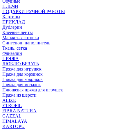
Обувные
ПЛЕЧИ
ПОДАРКИ РУЧНОЙ РАБОТЫ
Картины
ПРИКЛАД
Дублерин
Клеевые ленты
Манжет-заготовка
Синтепон, наполнитель
Ткань, сетка
Флизелин
ПРЯЖА
ЛЮБЛЮ ВЯЗАТЬ
Пряжа для игрушек
Пряжа для корзинок
Пряжа для ковриков
Пряжа для мочалок
Плюшевая пряжа для игрушек
Пряжа из шерсти
ALIZE
ETROFIL
FIBRA NATURA
GAZZAL
HIMALAYA
KARTOPU