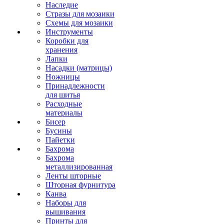
Наследие
Стразы для мозаики
Схемы для мозаики
Инструменты
Коробки для
хранения
Лапки
Насадки (матрицы)
Ножницы
Принадлежности
для шитья
Расходные
материалы
Бисер
Бусины
Пайетки
Бахрома
Бахрома
металлизированная
Ленты шторные
Шторная фурнитура
Канва
Наборы для
вышивания
Принты для