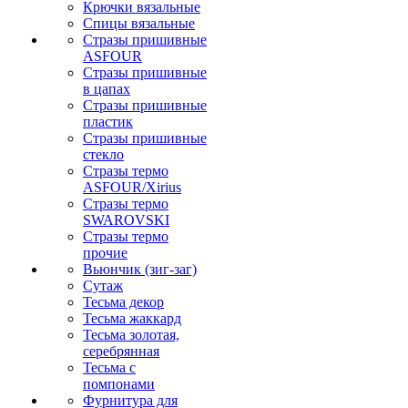
Крючки вязальные
Спицы вязальные
Стразы пришивные
ASFOUR
Стразы пришивные
в цапах
Стразы пришивные
пластик
Стразы пришивные
стекло
Стразы термо
ASFOUR/Xirius
Стразы термо
SWAROVSKI
Стразы термо
прочие
Вьюнчик (зиг-заг)
Сутаж
Тесьма декор
Тесьма жаккард
Тесьма золотая,
серебрянная
Тесьма с
помпонами
Фурнитура для