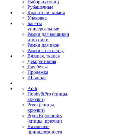
Набор пуговиц
Рубашечные
Красители. химия
Упаковка
Багеты
универсальные
Рамки для вышивки
и мозаики
Рамки для икон
Рамки с паспарту
Вязаная, тканая
Декоративная
Для белья
Продежка
Шляпная
Addi
Hobby&Pro (спицы,
крючки)
Prym (спицы,
крючки)
Prym Ergonomics
(спицы, крючки)
Вязальные
принадлежности