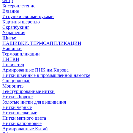
Фетр
Бисероплетение
Вязание
Игрушки своими руками
Картины шерстью
Скрапбукинг
Украшения
Шитье
НАШИВКИ, ТЕРМОАППЛИКАЦИИ
Нашивки
Термоаппликации
НИТКИ
Полиэстер
Армированные ПНК им.Кирова
Нитки швейные в промышленной намотке
Специальные
Мононить
Текстурированные нитки
Нитки Люрекс
Золотые нитки для вышивания
Нитки черные
Нитки шелковые
Нитки мятного цвета
Нитки капроновые
Армированные Китай