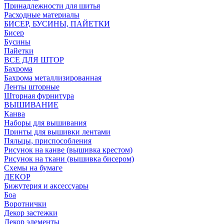
Принадлежности для шитья
Расходные материалы
БИСЕР, БУСИНЫ, ПАЙЕТКИ
Бисер
Бусины
Пайетки
ВСЕ ДЛЯ ШТОР
Бахрома
Бахрома металлизированная
Ленты шторные
Шторная фурнитура
ВЫШИВАНИЕ
Канва
Наборы для вышивания
Принты для вышивки лентами
Пяльцы, приспособления
Рисунок на канве (вышивка крестом)
Рисунок на ткани (вышивка бисером)
Схемы на бумаге
ДЕКОР
Бижутерия и аксессуары
Боа
Воротнички
Декор застежки
Декор элементы