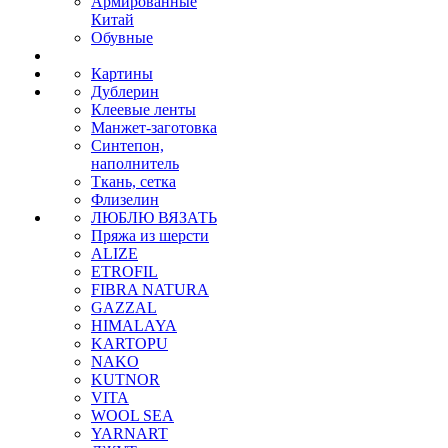
Армированные
Китай
Обувные
Картины
Дублерин
Клеевые ленты
Манжет-заготовка
Синтепон,
наполнитель
Ткань, сетка
Флизелин
ЛЮБЛЮ ВЯЗАТЬ
Пряжа из шерсти
ALIZE
ETROFIL
FIBRA NATURA
GAZZAL
HIMALAYA
KARTOPU
NAKO
KUTNOR
VITA
WOOL SEA
YARNART