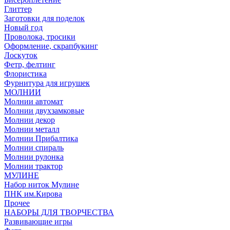
Глиттер
Заготовки для поделок
Новый год
Проволока, тросики
Оформление, скрапбукинг
Лоскуток
Фетр, фелтинг
Флористика
Фурнитура для игрушек
МОЛНИИ
Молнии автомат
Молнии двухзамковые
Молнии декор
Молнии металл
Молнии Прибалтика
Молнии спираль
Молнии рулонка
Молнии трактор
МУЛИНЕ
Набор ниток Мулине
ПНК им.Кирова
Прочее
НАБОРЫ ДЛЯ ТВОРЧЕСТВА
Развивающие игры