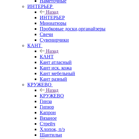
Наметочные
ИНТЕРЬЕР
Назад
ИНТЕРЬЕР
Миниатюры
Пробковые доски,органайзеры
Свечи
Сувенирчики
КАНТ
Назад
КАНТ
Кант атласный
Кант иск. кожа
Кант мебельный
Кант разный
КРУЖЕВО
Назад
КРУЖЕВО
Гинза
Гипюр
Капрон
Вязаное
Стрейч
Хлопок, п/э
Шантильи