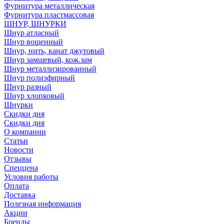
Фурнитура металлическая
Фурнитура пластмассовая
ШНУР, ШНУРКИ
Шнур атласный
Шнур вощенный
Шнур, нить, канат джутовый
Шнур замшевый, кож.зам
Шнур металлизированный
Шнур полиэфирный
Шнур разный
Шнур хлопковый
Шнурки
Скидки дня
Скидки дня
О компании
Статьи
Новости
Отзывы
Спеццена
Условия работы
Оплата
Доставка
Полезная информация
Акции
Бренды