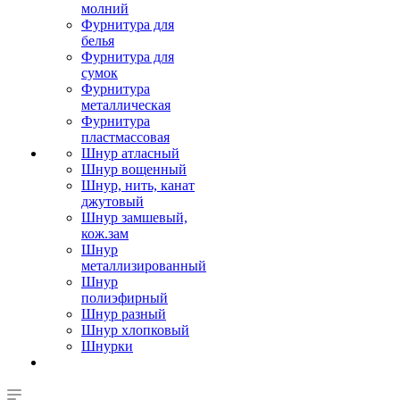
молний
Фурнитура для
белья
Фурнитура для
сумок
Фурнитура
металлическая
Фурнитура
пластмассовая
Шнур атласный
Шнур вощенный
Шнур, нить, канат
джутовый
Шнур замшевый,
кож.зам
Шнур
металлизированный
Шнур
полиэфирный
Шнур разный
Шнур хлопковый
Шнурки