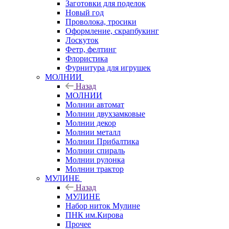
Заготовки для поделок
Новый год
Проволока, тросики
Оформление, скрапбукинг
Лоскуток
Фетр, фелтинг
Флористика
Фурнитура для игрушек
МОЛНИИ
Назад
МОЛНИИ
Молнии автомат
Молнии двухзамковые
Молнии декор
Молнии металл
Молнии Прибалтика
Молнии спираль
Молнии рулонка
Молнии трактор
МУЛИНЕ
Назад
МУЛИНЕ
Набор ниток Мулине
ПНК им.Кирова
Прочее