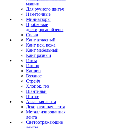
машин
Для ручного шитья
Наметочные
Миниатюры
Пробковые
доски,органайзеры
Свечи
Кант атласный
Кант иск. кожа
Кант мебельный
Кант разный
Гинза
Гипюр
Капрон
Вязаное
Стрейч
Хлопок, п/э
Шантильи
Шитье
Атласная лента
Декоративная лента
Металлизированная
лента
Светоотражающие
ленты