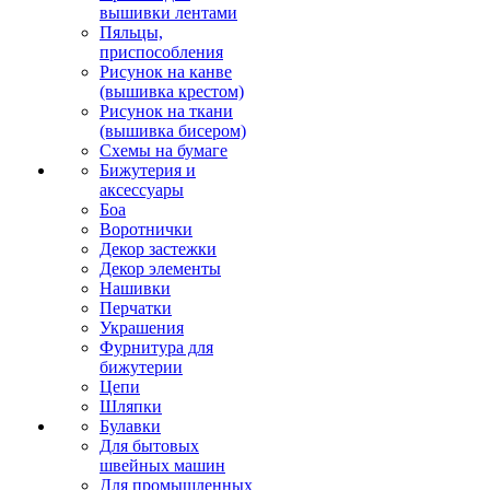
вышивки лентами
Пяльцы,
приспособления
Рисунок на канве
(вышивка крестом)
Рисунок на ткани
(вышивка бисером)
Схемы на бумаге
Бижутерия и
аксессуары
Боа
Воротнички
Декор застежки
Декор элементы
Нашивки
Перчатки
Украшения
Фурнитура для
бижутерии
Цепи
Шляпки
Булавки
Для бытовых
швейных машин
Для промышленных