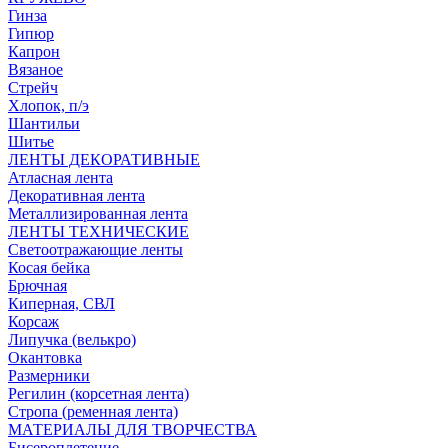
Гинза
Гипюр
Капрон
Вязаное
Стрейч
Хлопок, п/э
Шантильи
Шитье
ЛЕНТЫ ДЕКОРАТИВНЫЕ
Атласная лента
Декоративная лента
Металлизированная лента
ЛЕНТЫ ТЕХНИЧЕСКИЕ
Светоотражающие ленты
Косая бейка
Брючная
Киперная, СВЛ
Корсаж
Липучка (велькро)
Окантовка
Размерники
Регилин (корсетная лента)
Стропа (ременная лента)
МАТЕРИАЛЫ ДЛЯ ТВОРЧЕСТВА
Бисероплетение