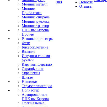
дня
Новости
Молнии металл
Отзывы
Молнии
Прибалтика
Молнии спираль
Молнии рулонка
Молнии трактор
ПНК им.Кирова
Прочее
Развивающие игры
Фетр
Бисероплетение
Вязание
Игрушки своими
руками
Картины шерстью
Скрапбукинг
Украшения
Шитье
Нашивки
Термоаппликации
Полиэстер
Армированные
ПНК им.Кирова
Специальные