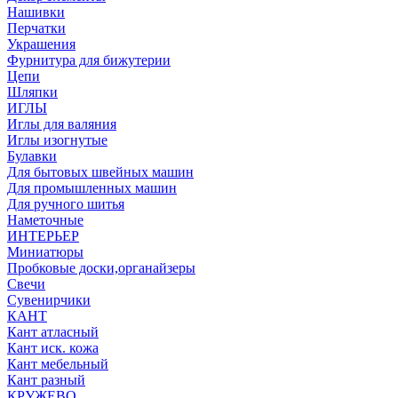
Нашивки
Перчатки
Украшения
Фурнитура для бижутерии
Цепи
Шляпки
ИГЛЫ
Иглы для валяния
Иглы изогнутые
Булавки
Для бытовых швейных машин
Для промышленных машин
Для ручного шитья
Наметочные
ИНТЕРЬЕР
Миниатюры
Пробковые доски,органайзеры
Свечи
Сувенирчики
КАНТ
Кант атласный
Кант иск. кожа
Кант мебельный
Кант разный
КРУЖЕВО