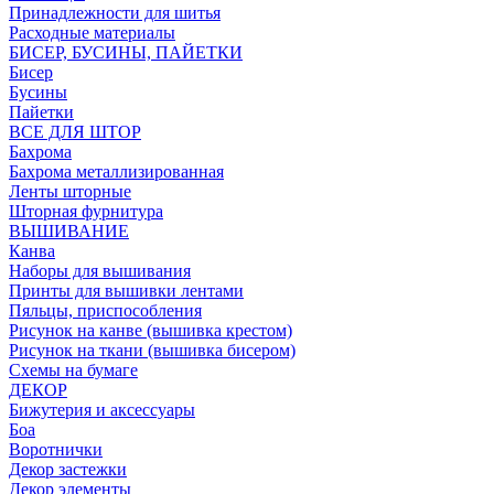
Принадлежности для шитья
Расходные материалы
БИСЕР, БУСИНЫ, ПАЙЕТКИ
Бисер
Бусины
Пайетки
ВСЕ ДЛЯ ШТОР
Бахрома
Бахрома металлизированная
Ленты шторные
Шторная фурнитура
ВЫШИВАНИЕ
Канва
Наборы для вышивания
Принты для вышивки лентами
Пяльцы, приспособления
Рисунок на канве (вышивка крестом)
Рисунок на ткани (вышивка бисером)
Схемы на бумаге
ДЕКОР
Бижутерия и аксессуары
Боа
Воротнички
Декор застежки
Декор элементы