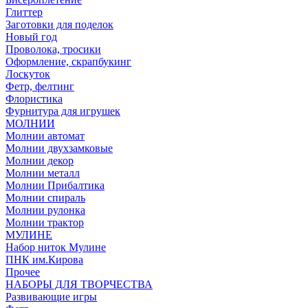
Глиттер
Заготовки для поделок
Новый год
Проволока, тросики
Оформление, скрапбукинг
Лоскуток
Фетр, фелтинг
Флористика
Фурнитура для игрушек
МОЛНИИ
Молнии автомат
Молнии двухзамковые
Молнии декор
Молнии металл
Молнии Прибалтика
Молнии спираль
Молнии рулонка
Молнии трактор
МУЛИНЕ
Набор ниток Мулине
ПНК им.Кирова
Прочее
НАБОРЫ ДЛЯ ТВОРЧЕСТВА
Развивающие игры