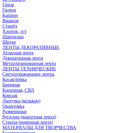
Гинза
Гипюр
Капрон
Вязаное
Стрейч
Хлопок, п/э
Шантильи
Шитье
ЛЕНТЫ ДЕКОРАТИВНЫЕ
Атласная лента
Декоративная лента
Металлизированная лента
ЛЕНТЫ ТЕХНИЧЕСКИЕ
Светоотражающие ленты
Косая бейка
Брючная
Киперная, СВЛ
Корсаж
Липучка (велькро)
Окантовка
Размерники
Регилин (корсетная лента)
Стропа (ременная лента)
МАТЕРИАЛЫ ДЛЯ ТВОРЧЕСТВА
Бисероплетение