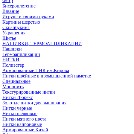
Фетр
Бисероплетение
Вязание
Игрушки своими руками
Картины шерстью
Скрапбукинг
Украшения
Шитье
НАШИВКИ, ТЕРМОАППЛИКАЦИИ
Нашивки
Термоаппликации
НИТКИ
Полиэстер
Армированные ПНК им.Кирова
Нитки швейные в промышленной намотке
Специальные
Мононить
Текстурированные нитки
Нитки Люрекс
Золотые нитки для вышивания
Нитки черные
Нитки шелковые
Нитки мятного цвета
Нитки капроновые
Армированные Китай