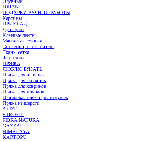
Обувные
ПЛЕЧИ
ПОДАРКИ РУЧНОЙ РАБОТЫ
Картины
ПРИКЛАД
Дублерин
Клеевые ленты
Манжет-заготовка
Синтепон, наполнитель
Ткань, сетка
Флизелин
ПРЯЖА
ЛЮБЛЮ ВЯЗАТЬ
Пряжа для игрушек
Пряжа для корзинок
Пряжа для ковриков
Пряжа для мочалок
Плюшевая пряжа для игрушек
Пряжа из шерсти
ALIZE
ETROFIL
FIBRA NATURA
GAZZAL
HIMALAYA
KARTOPU