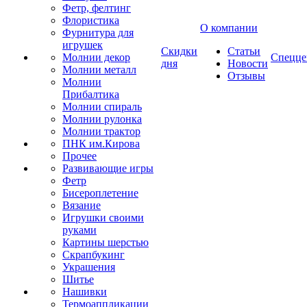
Фетр, фелтинг
Флористика
О компании
Фурнитура для
игрушек
Скидки
Статьи
Молнии декор
Спецце
дня
Новости
Молнии металл
Отзывы
Молнии
Прибалтика
Молнии спираль
Молнии рулонка
Молнии трактор
ПНК им.Кирова
Прочее
Развивающие игры
Фетр
Бисероплетение
Вязание
Игрушки своими
руками
Картины шерстью
Скрапбукинг
Украшения
Шитье
Нашивки
Термоаппликации