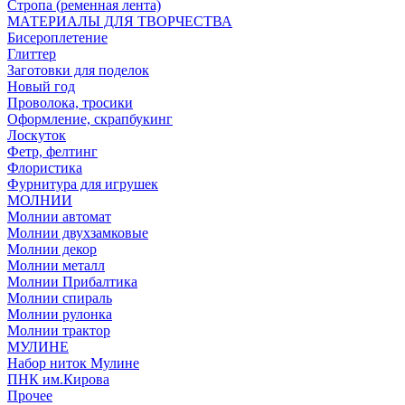
Стропа (ременная лента)
МАТЕРИАЛЫ ДЛЯ ТВОРЧЕСТВА
Бисероплетение
Глиттер
Заготовки для поделок
Новый год
Проволока, тросики
Оформление, скрапбукинг
Лоскуток
Фетр, фелтинг
Флористика
Фурнитура для игрушек
МОЛНИИ
Молнии автомат
Молнии двухзамковые
Молнии декор
Молнии металл
Молнии Прибалтика
Молнии спираль
Молнии рулонка
Молнии трактор
МУЛИНЕ
Набор ниток Мулине
ПНК им.Кирова
Прочее