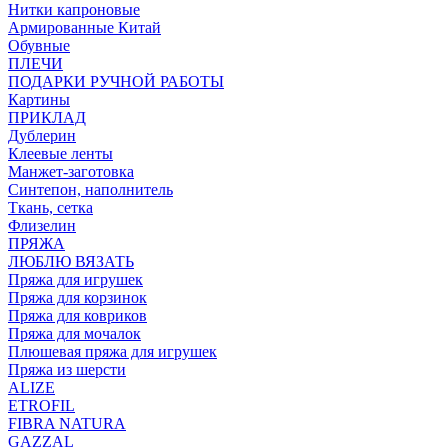
Нитки капроновые
Армированные Китай
Обувные
ПЛЕЧИ
ПОДАРКИ РУЧНОЙ РАБОТЫ
Картины
ПРИКЛАД
Дублерин
Клеевые ленты
Манжет-заготовка
Синтепон, наполнитель
Ткань, сетка
Флизелин
ПРЯЖА
ЛЮБЛЮ ВЯЗАТЬ
Пряжа для игрушек
Пряжа для корзинок
Пряжа для ковриков
Пряжа для мочалок
Плюшевая пряжа для игрушек
Пряжа из шерсти
ALIZE
ETROFIL
FIBRA NATURA
GAZZAL