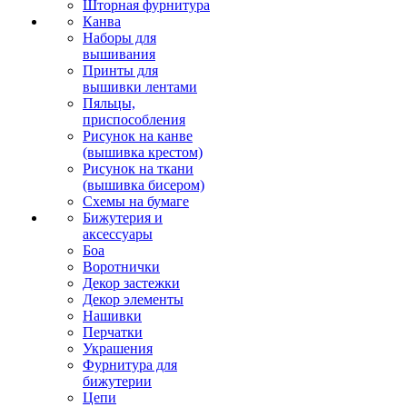
Шторная фурнитура
Канва
Наборы для
вышивания
Принты для
вышивки лентами
Пяльцы,
приспособления
Рисунок на канве
(вышивка крестом)
Рисунок на ткани
(вышивка бисером)
Схемы на бумаге
Бижутерия и
аксессуары
Боа
Воротнички
Декор застежки
Декор элементы
Нашивки
Перчатки
Украшения
Фурнитура для
бижутерии
Цепи