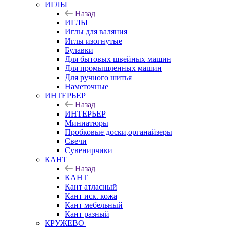
ИГЛЫ
Назад
ИГЛЫ
Иглы для валяния
Иглы изогнутые
Булавки
Для бытовых швейных машин
Для промышленных машин
Для ручного шитья
Наметочные
ИНТЕРЬЕР
Назад
ИНТЕРЬЕР
Миниатюры
Пробковые доски,органайзеры
Свечи
Сувенирчики
КАНТ
Назад
КАНТ
Кант атласный
Кант иск. кожа
Кант мебельный
Кант разный
КРУЖЕВО