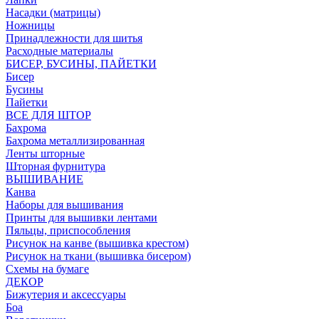
Насадки (матрицы)
Ножницы
Принадлежности для шитья
Расходные материалы
БИСЕР, БУСИНЫ, ПАЙЕТКИ
Бисер
Бусины
Пайетки
ВСЕ ДЛЯ ШТОР
Бахрома
Бахрома металлизированная
Ленты шторные
Шторная фурнитура
ВЫШИВАНИЕ
Канва
Наборы для вышивания
Принты для вышивки лентами
Пяльцы, приспособления
Рисунок на канве (вышивка крестом)
Рисунок на ткани (вышивка бисером)
Схемы на бумаге
ДЕКОР
Бижутерия и аксессуары
Боа