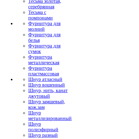
Тесьма золотая,
серебрянная
Тесьма с
помпонами
Фурнитура для
молний
Фурнитура для
белья
Фурнитура для
сумок
Фурнитура
металлическая
Фурнитура
пластмассовая
Шнур атласный
Шнур вощенный
Шнур, нить, канат
джутовый
Шнур замшевый,
кож.зам
Шнур
металлизированный
Шнур
полиэфирный
Шнур разный