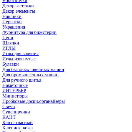
Воротнички
Декор застежки
Декор элементы
Нашивки
Перчатки
Украшения
Фурнитура для бижутерии
Цепи
Шляпки
ИГЛЫ
Иглы для валяния
Иглы изогнутые
Булавки
Для бытовых швейных машин
Для промышленных машин
Для ручного шитья
Наметочные
ИНТЕРЬЕР
Миниатюры
Пробковые доски,органайзеры
Свечи
Сувенирчики
КАНТ
Кант атласный
Кант иск. кожа