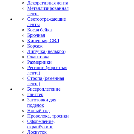
Декоративная лента
Металлизированная
лента
Светоотражающие
ленты
Косая бейка
Брючная
Киперная, СВЛ
Корсаж
Липучка (велькро)
Окантовка
Размерники
Регилин (корсетная
лента)
Стропа (ременная
лента)
Бисероплетение
Глиттер
Заготовки для
поделок
Новый год
Проволока, тросики
Оформление,
скрапбукинг
Лоскуток