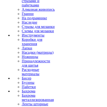
стразами и
пайетками
Алмазная живопись
Гранни
На подрамнике
Наследие
Стразы для мозаики
Схемы для мозаики
Инструменты
Коробки для
хранения
Лапки
Насадки (матрицы)
Ножницы
Принадлежности
для шитья
Расходные
материалы
Бисер
Бусины
Пайетки
Бахрома
Бахрома
металлизированная
Ленты шторные