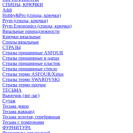
СПИЦЫ, КРЮЧКИ
Addi
Hobby&Pro (спицы, крючки)
Prym (спицы, крючки)
Prym Ergonomics (спицы, крючки)
Вязальные принадлежности
Крючки вязальные
Спицы вязальные
СТРАЗЫ
Стразы пришивные ASFOUR
Стразы пришивные в цапах
Стразы пришивные пластик
Стразы пришивные стекло
Стразы термо ASFOUR/Xirius
Стразы термо SWAROVSKI
Стразы термо прочие
ТЕСЬМА
Вьюнчик (зиг-заг)
Сутаж
Тесьма декор
Тесьма жаккард
Тесьма золотая, серебрянная
Тесьма с помпонами
ФУРНИТУРА
Фурнитура для молний