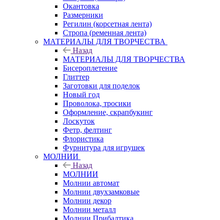
Окантовка
Размерники
Регилин (корсетная лента)
Стропа (ременная лента)
МАТЕРИАЛЫ ДЛЯ ТВОРЧЕСТВА
Назад
МАТЕРИАЛЫ ДЛЯ ТВОРЧЕСТВА
Бисероплетение
Глиттер
Заготовки для поделок
Новый год
Проволока, тросики
Оформление, скрапбукинг
Лоскуток
Фетр, фелтинг
Флористика
Фурнитура для игрушек
МОЛНИИ
Назад
МОЛНИИ
Молнии автомат
Молнии двухзамковые
Молнии декор
Молнии металл
Молнии Прибалтика