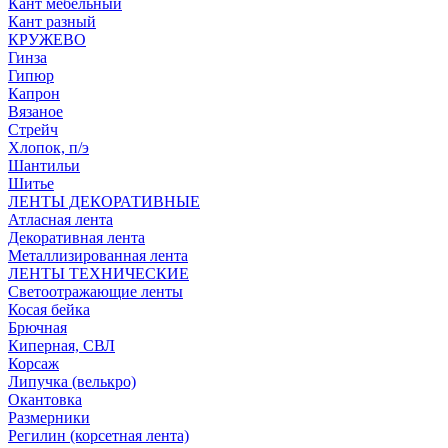
Кант мебельный
Кант разный
КРУЖЕВО
Гинза
Гипюр
Капрон
Вязаное
Стрейч
Хлопок, п/э
Шантильи
Шитье
ЛЕНТЫ ДЕКОРАТИВНЫЕ
Атласная лента
Декоративная лента
Металлизированная лента
ЛЕНТЫ ТЕХНИЧЕСКИЕ
Светоотражающие ленты
Косая бейка
Брючная
Киперная, СВЛ
Корсаж
Липучка (велькро)
Окантовка
Размерники
Регилин (корсетная лента)