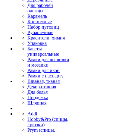
Для рабочей
одежды
Карамель
Костюмные
Набор пуговиц
Рубашечные
Красители. химия
Упаковка
Багеты
универсальные
Рамки для вышивки
и мозаики
Рамки для икон
Рамки с паспарту
Вязаная, тканая
Декоративная
Для белья
Продежка
Шляпная
Addi
Hobby&Pro (спицы,
крючки)
Prym (спицы,