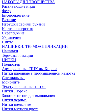
НАБОРЫ ДЛЯ ТВОРЧЕСТВА
Развивающие игры
Фетр
Бисероплетение
Вязание
Игрушки своими руками
Картины шерстью
Скрапбукинг
Украшения
Шитье
НАШИВКИ, ТЕРМОАППЛИКАЦИИ
Нашивки
Термоаппликации
НИТКИ
Полиэстер
Армированные ПНК им.Кирова
Нитки швейные в промышленной намотке
Специальные
Мононить
Текстурированные нитки
Нитки Люрекс
Золотые нитки для вышивания
Нитки черные
Нитки шелковые
Нитки мятного цвета