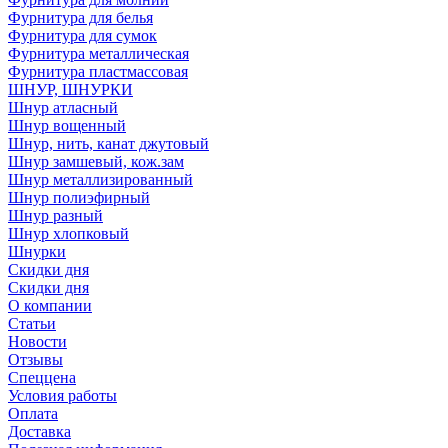
Фурнитура для белья
Фурнитура для сумок
Фурнитура металлическая
Фурнитура пластмассовая
ШНУР, ШНУРКИ
Шнур атласный
Шнур вощенный
Шнур, нить, канат джутовый
Шнур замшевый, кож.зам
Шнур металлизированный
Шнур полиэфирный
Шнур разный
Шнур хлопковый
Шнурки
Скидки дня
Скидки дня
О компании
Статьи
Новости
Отзывы
Спеццена
Условия работы
Оплата
Доставка