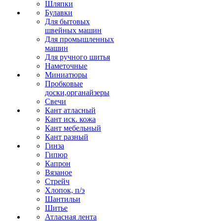
Шляпки
Булавки
Для бытовых
швейных машин
Для промышленных
машин
Для ручного шитья
Наметочные
Миниатюры
Пробковые
доски,органайзеры
Свечи
Кант атласный
Кант иск. кожа
Кант мебельный
Кант разный
Гинза
Гипюр
Капрон
Вязаное
Стрейч
Хлопок, п/э
Шантильи
Шитье
Атласная лента