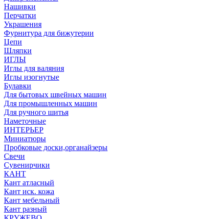
Нашивки
Перчатки
Украшения
Фурнитура для бижутерии
Цепи
Шляпки
ИГЛЫ
Иглы для валяния
Иглы изогнутые
Булавки
Для бытовых швейных машин
Для промышленных машин
Для ручного шитья
Наметочные
ИНТЕРЬЕР
Миниатюры
Пробковые доски,органайзеры
Свечи
Сувенирчики
КАНТ
Кант атласный
Кант иск. кожа
Кант мебельный
Кант разный
КРУЖЕВО