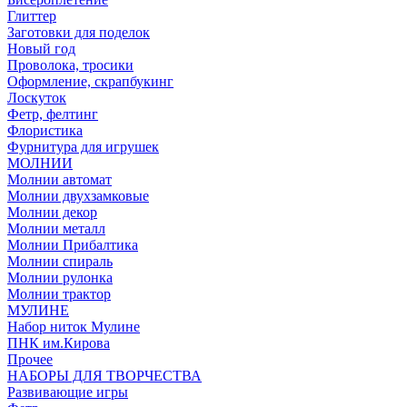
Глиттер
Заготовки для поделок
Новый год
Проволока, тросики
Оформление, скрапбукинг
Лоскуток
Фетр, фелтинг
Флористика
Фурнитура для игрушек
МОЛНИИ
Молнии автомат
Молнии двухзамковые
Молнии декор
Молнии металл
Молнии Прибалтика
Молнии спираль
Молнии рулонка
Молнии трактор
МУЛИНЕ
Набор ниток Мулине
ПНК им.Кирова
Прочее
НАБОРЫ ДЛЯ ТВОРЧЕСТВА
Развивающие игры