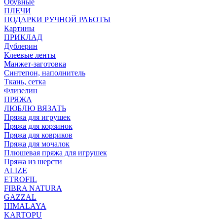
Обувные
ПЛЕЧИ
ПОДАРКИ РУЧНОЙ РАБОТЫ
Картины
ПРИКЛАД
Дублерин
Клеевые ленты
Манжет-заготовка
Синтепон, наполнитель
Ткань, сетка
Флизелин
ПРЯЖА
ЛЮБЛЮ ВЯЗАТЬ
Пряжа для игрушек
Пряжа для корзинок
Пряжа для ковриков
Пряжа для мочалок
Плюшевая пряжа для игрушек
Пряжа из шерсти
ALIZE
ETROFIL
FIBRA NATURA
GAZZAL
HIMALAYA
KARTOPU