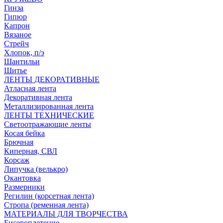
Гинза
Гипюр
Капрон
Вязаное
Стрейч
Хлопок, п/э
Шантильи
Шитье
ЛЕНТЫ ДЕКОРАТИВНЫЕ
Атласная лента
Декоративная лента
Металлизированная лента
ЛЕНТЫ ТЕХНИЧЕСКИЕ
Светоотражающие ленты
Косая бейка
Брючная
Киперная, СВЛ
Корсаж
Липучка (велькро)
Окантовка
Размерники
Регилин (корсетная лента)
Стропа (ременная лента)
МАТЕРИАЛЫ ДЛЯ ТВОРЧЕСТВА
Бисероплетение