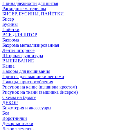
Принадлежности для шитья
Расходные материалы
БИСЕР, БУСИНЫ, ПАЙЕТКИ
Бисер
Бусины
Пайетки
ВСЕ ДЛЯ ШТОР
Бахрома
Бахрома металлизированная
Ленты шторные
Шторная фурнитура
ВЫШИВАНИЕ
Канва
Наборы для вышивания
Принты для вышивки лентами
Пяльцы, приспособления
Рисунок на канве (вышивка крестом)
Рисунок на ткани (вышивка бисером)
Схемы на бумаге
ДЕКОР
Бижутерия и аксессуары
Боа
Воротнички
Декор застежки
Декор элементы