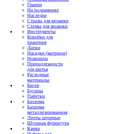
Гранни
На подрамнике
Наследие
Стразы для мозаики
Схемы для мозаики
Инструменты
Коробки для
хранения
Лапки
Насадки (матрицы)
Ножницы
Принадлежности
для шитья
Расходные
материалы
Бисер
Бусины
Пайетки
Бахрома
Бахрома
металлизированная
Ленты шторные
Шторная фурнитура
Канва
Наборы для