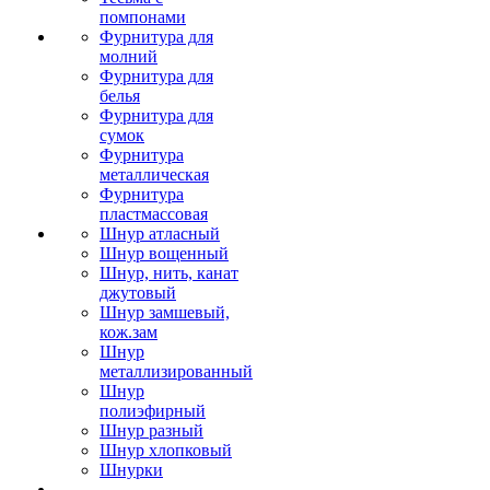
помпонами
Фурнитура для
молний
Фурнитура для
белья
Фурнитура для
сумок
Фурнитура
металлическая
Фурнитура
пластмассовая
Шнур атласный
Шнур вощенный
Шнур, нить, канат
джутовый
Шнур замшевый,
кож.зам
Шнур
металлизированный
Шнур
полиэфирный
Шнур разный
Шнур хлопковый
Шнурки