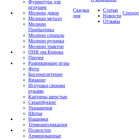
Фурнитура для
игрушек
Скидки
Статьи
Молнии декор
Спецце
дня
Новости
Молнии металл
Отзывы
Молнии
Прибалтика
Молнии спираль
Молнии рулонка
Молнии трактор
ПНК им.Кирова
Прочее
Развивающие игры
Фетр
Бисероплетение
Вязание
Игрушки своими
руками
Картины шерстью
Скрапбукинг
Украшения
Шитье
Нашивки
Термоаппликации
Полиэстер
Армированные