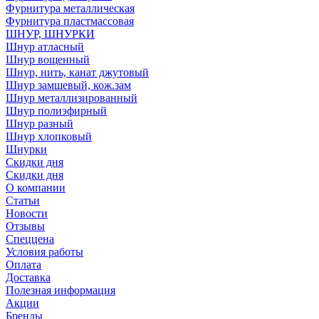
Фурнитура металлическая
Фурнитура пластмассовая
ШНУР, ШНУРКИ
Шнур атласный
Шнур вощенный
Шнур, нить, канат джутовый
Шнур замшевый, кож.зам
Шнур металлизированный
Шнур полиэфирный
Шнур разный
Шнур хлопковый
Шнурки
Скидки дня
Скидки дня
О компании
Статьи
Новости
Отзывы
Спеццена
Условия работы
Оплата
Доставка
Полезная информация
Акции
Бренды