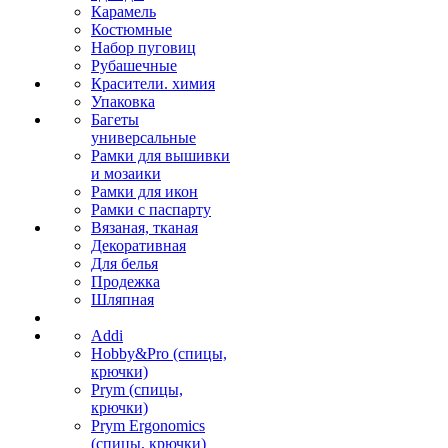
Карамель
Костюмные
Набор пуговиц
Рубашечные
Красители. химия
Упаковка
Багеты
универсальные
Рамки для вышивки
и мозаики
Рамки для икон
Рамки с паспарту
Вязаная, тканая
Декоративная
Для белья
Продежка
Шляпная
Addi
Hobby&Pro (спицы,
крючки)
Prym (спицы,
крючки)
Prym Ergonomics
(спицы, крючки)