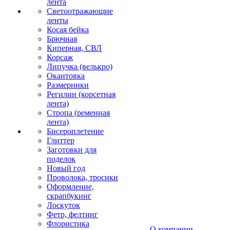
лента
Светоотражающие
ленты
Косая бейка
Брючная
Киперная, СВЛ
Корсаж
Липучка (велькро)
Окантовка
Размерники
Регилин (корсетная
лента)
Стропа (ременная
лента)
Бисероплетение
Глиттер
Заготовки для
поделок
Новый год
Проволока, тросики
Оформление,
скрапбукинг
Лоскуток
Фетр, фелтинг
Флористика
О компании