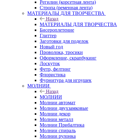
Регилин (корсетная лента)
Стропа (ременная лента)
МАТЕРИАЛЫ ДЛЯ ТВОРЧЕСТВА
Назад
МАТЕРИАЛЫ ДЛЯ ТВОРЧЕСТВА
Бисероплетение
Глиттер
Заготовки для поделок
Новый год
Проволока, тросики
Оформление, скрапбукинг
Лоскуток
Фетр, фелтинг
Флористика
Фурнитура для игрушек
МОЛНИИ
Назад
МОЛНИИ
Молнии автомат
Молнии двухзамковые
Молнии декор
Молнии металл
Молнии Прибалтика
Молнии спираль
Молнии рулонка