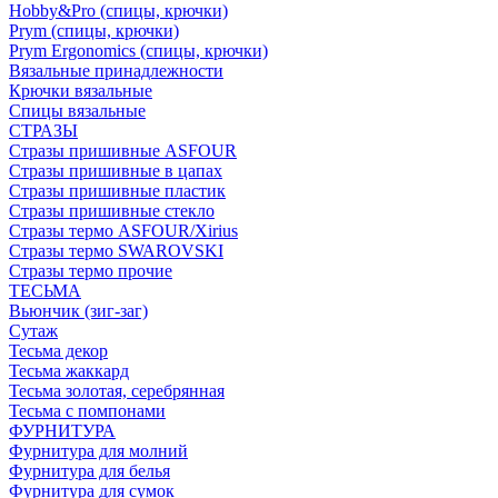
Hobby&Pro (спицы, крючки)
Prym (спицы, крючки)
Prym Ergonomics (спицы, крючки)
Вязальные принадлежности
Крючки вязальные
Спицы вязальные
СТРАЗЫ
Стразы пришивные ASFOUR
Стразы пришивные в цапах
Стразы пришивные пластик
Стразы пришивные стекло
Стразы термо ASFOUR/Xirius
Стразы термо SWAROVSKI
Стразы термо прочие
ТЕСЬМА
Вьюнчик (зиг-заг)
Сутаж
Тесьма декор
Тесьма жаккард
Тесьма золотая, серебрянная
Тесьма с помпонами
ФУРНИТУРА
Фурнитура для молний
Фурнитура для белья
Фурнитура для сумок