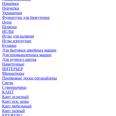
Нашивки
Перчатки
Украшения
Фурнитура для бижутерии
Цепи
Шляпки
ИГЛЫ
Иглы для валяния
Иглы изогнутые
Булавки
Для бытовых швейных машин
Для промышленных машин
Для ручного шитья
Наметочные
ИНТЕРЬЕР
Миниатюры
Пробковые доски,органайзеры
Свечи
Сувенирчики
КАНТ
Кант атласный
Кант иск. кожа
Кант мебельный
Кант разный
КРУЖЕВО