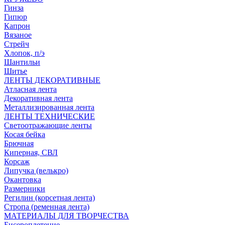
Гинза
Гипюр
Капрон
Вязаное
Стрейч
Хлопок, п/э
Шантильи
Шитье
ЛЕНТЫ ДЕКОРАТИВНЫЕ
Атласная лента
Декоративная лента
Металлизированная лента
ЛЕНТЫ ТЕХНИЧЕСКИЕ
Светоотражающие ленты
Косая бейка
Брючная
Киперная, СВЛ
Корсаж
Липучка (велькро)
Окантовка
Размерники
Регилин (корсетная лента)
Стропа (ременная лента)
МАТЕРИАЛЫ ДЛЯ ТВОРЧЕСТВА
Бисероплетение