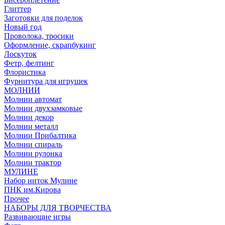
Глиттер
Заготовки для поделок
Новый год
Проволока, тросики
Оформление, скрапбукинг
Лоскуток
Фетр, фелтинг
Флористика
Фурнитура для игрушек
МОЛНИИ
Молнии автомат
Молнии двухзамковые
Молнии декор
Молнии металл
Молнии Прибалтика
Молнии спираль
Молнии рулонка
Молнии трактор
МУЛИНЕ
Набор ниток Мулине
ПНК им.Кирова
Прочее
НАБОРЫ ДЛЯ ТВОРЧЕСТВА
Развивающие игры