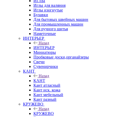
ИГЛЫ
Иглы для валяния
Иглы изогнутые
Булавки
Для бытовых швейных машин
Для промышленных машин
Для ручного шитья
Наметочные
ИНТЕРЬЕР
Назад
ИНТЕРЬЕР
Миниатюры
Пробковые доски,органайзеры
Свечи
Сувенирчики
КАНТ
Назад
КАНТ
Кант атласный
Кант иск. кожа
Кант мебельный
Кант разный
КРУЖЕВО
Назад
КРУЖЕВО