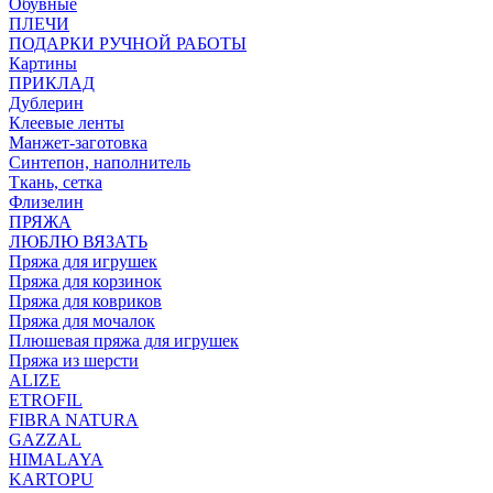
Обувные
ПЛЕЧИ
ПОДАРКИ РУЧНОЙ РАБОТЫ
Картины
ПРИКЛАД
Дублерин
Клеевые ленты
Манжет-заготовка
Синтепон, наполнитель
Ткань, сетка
Флизелин
ПРЯЖА
ЛЮБЛЮ ВЯЗАТЬ
Пряжа для игрушек
Пряжа для корзинок
Пряжа для ковриков
Пряжа для мочалок
Плюшевая пряжа для игрушек
Пряжа из шерсти
ALIZE
ETROFIL
FIBRA NATURA
GAZZAL
HIMALAYA
KARTOPU