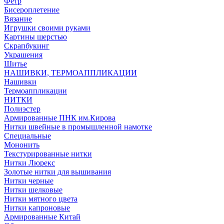
Фетр
Бисероплетение
Вязание
Игрушки своими руками
Картины шерстью
Скрапбукинг
Украшения
Шитье
НАШИВКИ, ТЕРМОАППЛИКАЦИИ
Нашивки
Термоаппликации
НИТКИ
Полиэстер
Армированные ПНК им.Кирова
Нитки швейные в промышленной намотке
Специальные
Мононить
Текстурированные нитки
Нитки Люрекс
Золотые нитки для вышивания
Нитки черные
Нитки шелковые
Нитки мятного цвета
Нитки капроновые
Армированные Китай