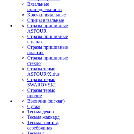
Вязальные
принадлежности
Крючки вязальные
Спицы вязальные
Стразы пришивные
ASFOUR
Стразы пришивные
в цапах
Стразы пришивные
пластик
Стразы пришивные
стекло
Стразы термо
ASFOUR/Xirius
Стразы термо
SWAROVSKI
Стразы термо
прочие
Вьюнчик (зиг-заг)
Сутаж
Тесьма декор
Тесьма жаккард
Тесьма золотая,
серебрянная
Тесьма с