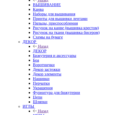
Назад
ВЫШИВАНИЕ
Канва
Наборы для вышивания
Принты для вышивки лентами
Пяльцы, приспособления
Рисунок на канве (вышивка крестом)
Рисунок на ткани (вышивка бисером)
Схемы на бумаге
ДЕКОР
Назад
ДЕКОР
Бижутерия и аксессуары
Боа
Воротнички
Декор застежки
Декор элементы
Нашивки
Перчатки
Украшения
Фурнитура для бижутерии
Цепи
Шляпки
ИГЛЫ
Назад