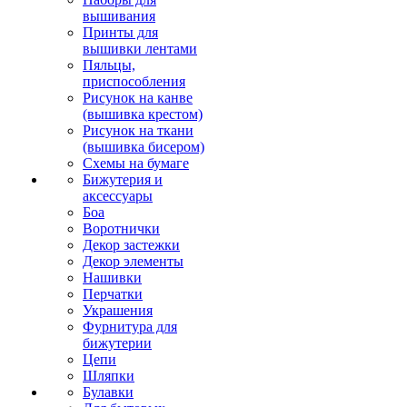
вышивания
Принты для
вышивки лентами
Пяльцы,
приспособления
Рисунок на канве
(вышивка крестом)
Рисунок на ткани
(вышивка бисером)
Схемы на бумаге
Бижутерия и
аксессуары
Боа
Воротнички
Декор застежки
Декор элементы
Нашивки
Перчатки
Украшения
Фурнитура для
бижутерии
Цепи
Шляпки
Булавки