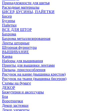
Принадлежности для шитья
Расходные материалы
БИСЕР, БУСИНЫ, ПАЙЕТКИ
Бисер
Бусины
Пайетки
ВСЕ ДЛЯ ШТОР
Бахрома
Бахрома металлизированная
Ленты шторные
Шторная фурнитура
ВЫШИВАНИЕ
Канва
Наборы для вышивания
Принты для вышивки лентами
Пяльцы, приспособления
Рисунок на канве (вышивка крестом)
Рисунок на ткани (вышивка бисером)
Схемы на бумаге
ДЕКОР
Бижутерия и аксессуары
Боа
Воротнички
Декор застежки
Декор элементы