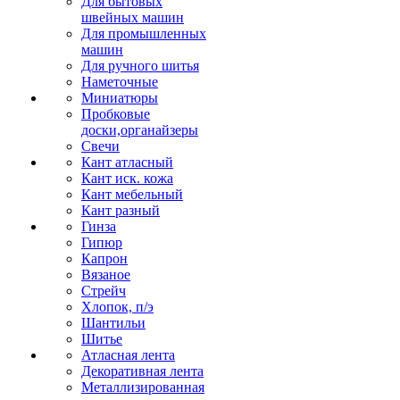
Для бытовых
швейных машин
Для промышленных
машин
Для ручного шитья
Наметочные
Миниатюры
Пробковые
доски,органайзеры
Свечи
Кант атласный
Кант иск. кожа
Кант мебельный
Кант разный
Гинза
Гипюр
Капрон
Вязаное
Стрейч
Хлопок, п/э
Шантильи
Шитье
Атласная лента
Декоративная лента
Металлизированная