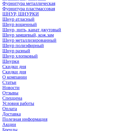
Фурнитура металлическая
Фурнитура пластмассовая
ШНУР, ШНУРКИ
Шнур атласный
Шнур вощенный
Шнур, нить, канат джутовый
Шнур замшевый, кож.зам
Шнур металлизированный
Шнур полиэфирный
Шнур разный
Шнур хлопковый
Шнурки
Скидки дня
Скидки дня
О компании
Статьи
Новости
Отзывы
Спеццена
Условия работы
Оплата
Доставка
Полезная информация
Акции
Бренды