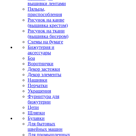
вышивки лентами
Пяльцы,
приспособления
Рисунок на канве
(вышивка крестом)
Рисунок на ткани
(вышивка бисером)
Схемы на бумаге
Бижутерия и
аксессуары
Боа
Воротнички
Декор застежки
Декор элементы
Нашивки
Перчатки
Украшения
Фурнитура для
бижутерии
Цепи
Шляпки
Булавки
Для бытовых
швейных машин
Для промышленных