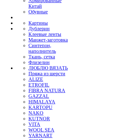
Армированные
Китай
Обувные
Картины
Дублерин
Клеевые ленты
Манжет-заготовка
Синтепон,
наполнитель
Ткань, сетка
Флизелин
ЛЮБЛЮ ВЯЗАТЬ
Пряжа из шерсти
ALIZE
ETROFIL
FIBRA NATURA
GAZZAL
HIMALAYA
KARTOPU
NAKO
KUTNOR
VITA
WOOL SEA
YARNART