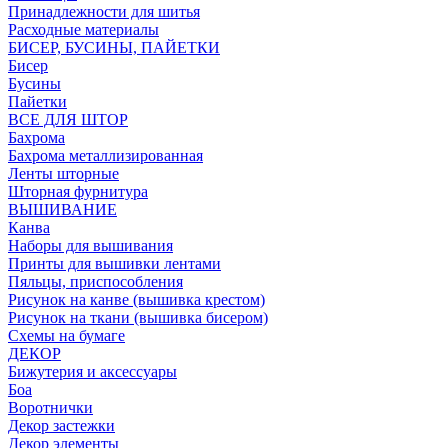
Принадлежности для шитья
Расходные материалы
БИСЕР, БУСИНЫ, ПАЙЕТКИ
Бисер
Бусины
Пайетки
ВСЕ ДЛЯ ШТОР
Бахрома
Бахрома металлизированная
Ленты шторные
Шторная фурнитура
ВЫШИВАНИЕ
Канва
Наборы для вышивания
Принты для вышивки лентами
Пяльцы, приспособления
Рисунок на канве (вышивка крестом)
Рисунок на ткани (вышивка бисером)
Схемы на бумаге
ДЕКОР
Бижутерия и аксессуары
Боа
Воротнички
Декор застежки
Декор элементы