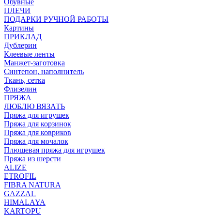
Обувные
ПЛЕЧИ
ПОДАРКИ РУЧНОЙ РАБОТЫ
Картины
ПРИКЛАД
Дублерин
Клеевые ленты
Манжет-заготовка
Синтепон, наполнитель
Ткань, сетка
Флизелин
ПРЯЖА
ЛЮБЛЮ ВЯЗАТЬ
Пряжа для игрушек
Пряжа для корзинок
Пряжа для ковриков
Пряжа для мочалок
Плюшевая пряжа для игрушек
Пряжа из шерсти
ALIZE
ETROFIL
FIBRA NATURA
GAZZAL
HIMALAYA
KARTOPU