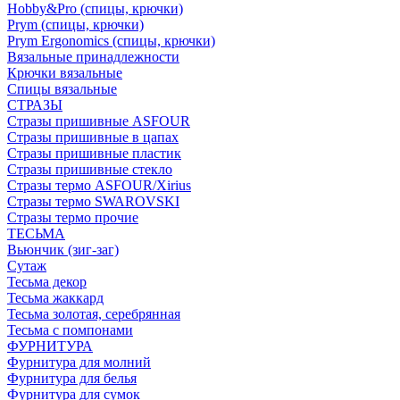
Hobby&Pro (спицы, крючки)
Prym (спицы, крючки)
Prym Ergonomics (спицы, крючки)
Вязальные принадлежности
Крючки вязальные
Спицы вязальные
СТРАЗЫ
Стразы пришивные ASFOUR
Стразы пришивные в цапах
Стразы пришивные пластик
Стразы пришивные стекло
Стразы термо ASFOUR/Xirius
Стразы термо SWAROVSKI
Стразы термо прочие
ТЕСЬМА
Вьюнчик (зиг-заг)
Сутаж
Тесьма декор
Тесьма жаккард
Тесьма золотая, серебрянная
Тесьма с помпонами
ФУРНИТУРА
Фурнитура для молний
Фурнитура для белья
Фурнитура для сумок