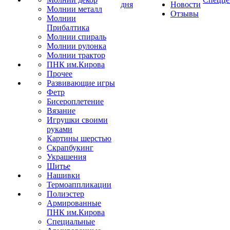
дня
Новости
Молнии металл
Отзывы
Молнии
Прибалтика
Молнии спираль
Молнии рулонка
Молнии трактор
ПНК им.Кирова
Прочее
Развивающие игры
Фетр
Бисероплетение
Вязание
Игрушки своими
руками
Картины шерстью
Скрапбукинг
Украшения
Шитье
Нашивки
Термоаппликации
Полиэстер
Армированные
ПНК им.Кирова
Специальные