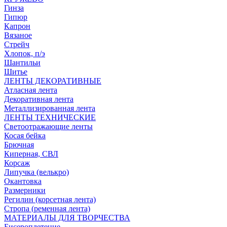
Гинза
Гипюр
Капрон
Вязаное
Стрейч
Хлопок, п/э
Шантильи
Шитье
ЛЕНТЫ ДЕКОРАТИВНЫЕ
Атласная лента
Декоративная лента
Металлизированная лента
ЛЕНТЫ ТЕХНИЧЕСКИЕ
Светоотражающие ленты
Косая бейка
Брючная
Киперная, СВЛ
Корсаж
Липучка (велькро)
Окантовка
Размерники
Регилин (корсетная лента)
Стропа (ременная лента)
МАТЕРИАЛЫ ДЛЯ ТВОРЧЕСТВА
Бисероплетение