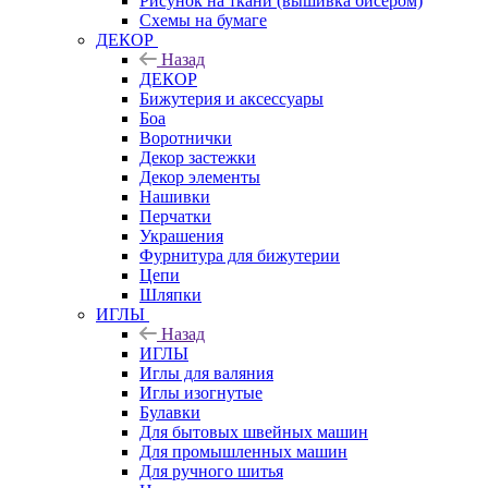
Рисунок на ткани (вышивка бисером)
Схемы на бумаге
ДЕКОР
Назад
ДЕКОР
Бижутерия и аксессуары
Боа
Воротнички
Декор застежки
Декор элементы
Нашивки
Перчатки
Украшения
Фурнитура для бижутерии
Цепи
Шляпки
ИГЛЫ
Назад
ИГЛЫ
Иглы для валяния
Иглы изогнутые
Булавки
Для бытовых швейных машин
Для промышленных машин
Для ручного шитья