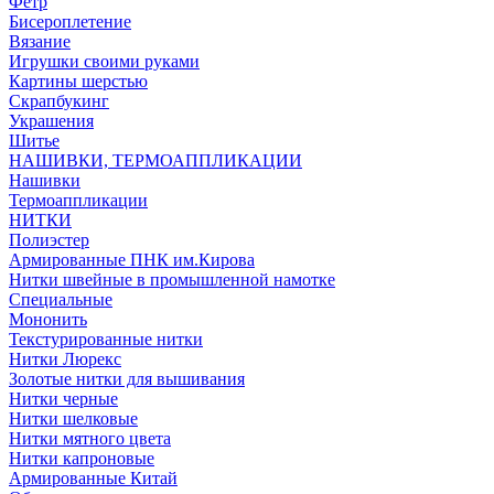
Фетр
Бисероплетение
Вязание
Игрушки своими руками
Картины шерстью
Скрапбукинг
Украшения
Шитье
НАШИВКИ, ТЕРМОАППЛИКАЦИИ
Нашивки
Термоаппликации
НИТКИ
Полиэстер
Армированные ПНК им.Кирова
Нитки швейные в промышленной намотке
Специальные
Мононить
Текстурированные нитки
Нитки Люрекс
Золотые нитки для вышивания
Нитки черные
Нитки шелковые
Нитки мятного цвета
Нитки капроновые
Армированные Китай