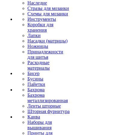
Наследие
Стразы для мозаики
Схемы для мозаики
Инструменты
Коробки для
хранения
Лапки
Насадки (матрицы)
Ножницы
Принадлежности
для шитья
Расходные
материалы
Бисер
Бусины
Пайетки
Бахрома
Бахрома
металлизированная
Ленты шторные
Шторная фурнитура
Канва
Наборы для
вышивания
Принты для