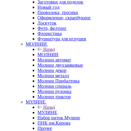
Заготовки для поделок
Новый год
Проволока, тросики
Оформление, скрапбукинг
Лоскуток
Фетр, фелтинг
Флористика
Фурнитура для игрушек
МОЛНИИ
Назад
МОЛНИИ
Молнии автомат
Молнии двухзамковые
Молнии декор
Молнии металл
Молнии Прибалтика
Молнии спираль
Молнии рулонка
Молнии трактор
МУЛИНЕ
Назад
МУЛИНЕ
Набор ниток Мулине
ПНК им.Кирова
Прочее