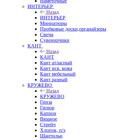
Наметочные
ИНТЕРЬЕР
Назад
ИНТЕРЬЕР
Миниатюры
Пробковые доски,органайзеры
Свечи
Сувенирчики
КАНТ
Назад
КАНТ
Кант атласный
Кант иск. кожа
Кант мебельный
Кант разный
КРУЖЕВО
Назад
КРУЖЕВО
Гинза
Гипюр
Капрон
Вязаное
Стрейч
Хлопок, п/э
Шантильи