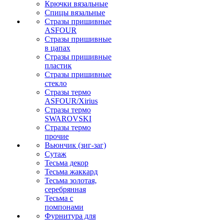
Крючки вязальные
Спицы вязальные
Стразы пришивные
ASFOUR
Стразы пришивные
в цапах
Стразы пришивные
пластик
Стразы пришивные
стекло
Стразы термо
ASFOUR/Xirius
Стразы термо
SWAROVSKI
Стразы термо
прочие
Вьюнчик (зиг-заг)
Сутаж
Тесьма декор
Тесьма жаккард
Тесьма золотая,
серебрянная
Тесьма с
помпонами
Фурнитура для