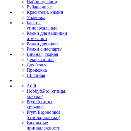
Набор пуговиц
Рубашечные
Красители. химия
Упаковка
Багеты
универсальные
Рамки для вышивки
и мозаики
Рамки для икон
Рамки с паспарту
Вязаная, тканая
Декоративная
Для белья
Продежка
Шляпная
Addi
Hobby&Pro (спицы,
крючки)
Prym (спицы,
крючки)
Prym Ergonomics
(спицы, крючки)
Вязальные
принадлежности