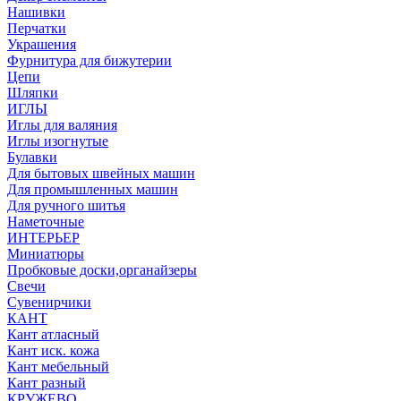
Нашивки
Перчатки
Украшения
Фурнитура для бижутерии
Цепи
Шляпки
ИГЛЫ
Иглы для валяния
Иглы изогнутые
Булавки
Для бытовых швейных машин
Для промышленных машин
Для ручного шитья
Наметочные
ИНТЕРЬЕР
Миниатюры
Пробковые доски,органайзеры
Свечи
Сувенирчики
КАНТ
Кант атласный
Кант иск. кожа
Кант мебельный
Кант разный
КРУЖЕВО