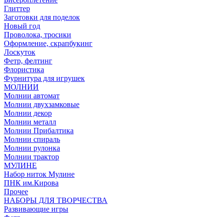
Глиттер
Заготовки для поделок
Новый год
Проволока, тросики
Оформление, скрапбукинг
Лоскуток
Фетр, фелтинг
Флористика
Фурнитура для игрушек
МОЛНИИ
Молнии автомат
Молнии двухзамковые
Молнии декор
Молнии металл
Молнии Прибалтика
Молнии спираль
Молнии рулонка
Молнии трактор
МУЛИНЕ
Набор ниток Мулине
ПНК им.Кирова
Прочее
НАБОРЫ ДЛЯ ТВОРЧЕСТВА
Развивающие игры