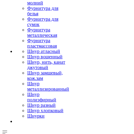
молний
Фурнитура для
белья
Фурнитура для
сумок
Фурнитура
металлическая
Фурнитура
пластмассовая
Шнур атласный
Шнур вощенный
Шнур, нить, канат
джутовый
Шнур замшевый,
кож.зам
Шнур
металлизированный
Шнур
полиэфирный
Шнур разный
Шнур хлопковый
Шнурки