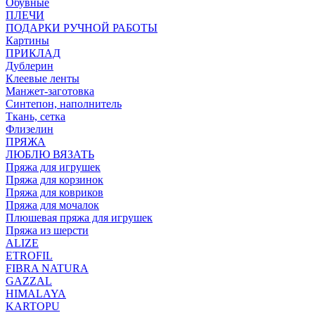
Обувные
ПЛЕЧИ
ПОДАРКИ РУЧНОЙ РАБОТЫ
Картины
ПРИКЛАД
Дублерин
Клеевые ленты
Манжет-заготовка
Синтепон, наполнитель
Ткань, сетка
Флизелин
ПРЯЖА
ЛЮБЛЮ ВЯЗАТЬ
Пряжа для игрушек
Пряжа для корзинок
Пряжа для ковриков
Пряжа для мочалок
Плюшевая пряжа для игрушек
Пряжа из шерсти
ALIZE
ETROFIL
FIBRA NATURA
GAZZAL
HIMALAYA
KARTOPU