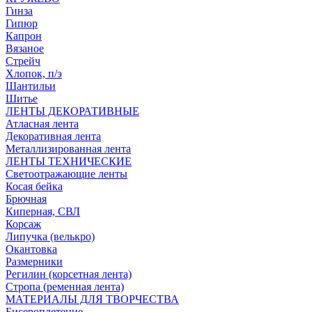
Гинза
Гипюр
Капрон
Вязаное
Стрейч
Хлопок, п/э
Шантильи
Шитье
ЛЕНТЫ ДЕКОРАТИВНЫЕ
Атласная лента
Декоративная лента
Металлизированная лента
ЛЕНТЫ ТЕХНИЧЕСКИЕ
Светоотражающие ленты
Косая бейка
Брючная
Киперная, СВЛ
Корсаж
Липучка (велькро)
Окантовка
Размерники
Регилин (корсетная лента)
Стропа (ременная лента)
МАТЕРИАЛЫ ДЛЯ ТВОРЧЕСТВА
Бисероплетение