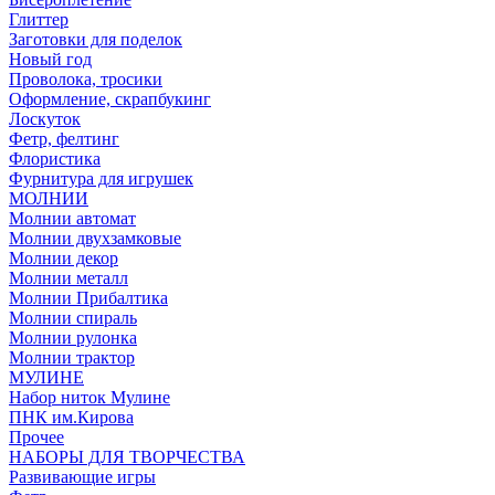
Глиттер
Заготовки для поделок
Новый год
Проволока, тросики
Оформление, скрапбукинг
Лоскуток
Фетр, фелтинг
Флористика
Фурнитура для игрушек
МОЛНИИ
Молнии автомат
Молнии двухзамковые
Молнии декор
Молнии металл
Молнии Прибалтика
Молнии спираль
Молнии рулонка
Молнии трактор
МУЛИНЕ
Набор ниток Мулине
ПНК им.Кирова
Прочее
НАБОРЫ ДЛЯ ТВОРЧЕСТВА
Развивающие игры