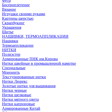
Фетр
Бисероплетение
Вязание
Игрушки своими руками
Картины шерстью
Скрапбукинг
Украшения
Шитье
НАШИВКИ, ТЕРМОАППЛИКАЦИИ
Нашивки
Термоаппликации
НИТКИ
Полиэстер
Армированные ПНК им.Кирова
Нитки швейные в промышленной намотке
Специальные
Мононить
Текстурированные нитки
Нитки Люрекс
Золотые нитки для вышивания
Нитки черные
Нитки шелковые
Нитки мятного цвета
Нитки капроновые
Армированные Китай