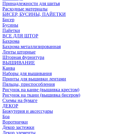
Принадлежности для шитья
Расходные материалы
БИСЕР, БУСИНЫ, ПАЙЕТКИ
Бисер
Бусины
Пайетки
ВСЕ ДЛЯ ШТОР
Бахрома
Бахрома металлизированная
Ленты шторные
Шторная фурнитура
ВЫШИВАНИЕ
Канва
Наборы для вышивания
Принты для вышивки лентами
Пяльцы, приспособления
Рисунок на канве (вышивка крестом)
Рисунок на ткани (вышивка бисером)
Схемы на бумаге
ДЕКОР
Бижутерия и аксессуары
Боа
Воротнички
Декор застежки
Декор элементы