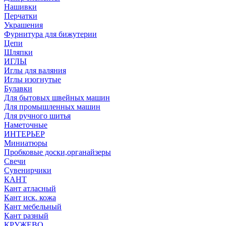
Нашивки
Перчатки
Украшения
Фурнитура для бижутерии
Цепи
Шляпки
ИГЛЫ
Иглы для валяния
Иглы изогнутые
Булавки
Для бытовых швейных машин
Для промышленных машин
Для ручного шитья
Наметочные
ИНТЕРЬЕР
Миниатюры
Пробковые доски,органайзеры
Свечи
Сувенирчики
КАНТ
Кант атласный
Кант иск. кожа
Кант мебельный
Кант разный
КРУЖЕВО