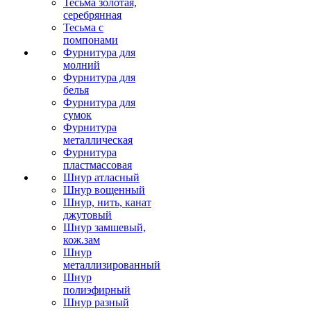
Тесьма золотая,
серебрянная
Тесьма с
помпонами
Фурнитура для
молний
Фурнитура для
белья
Фурнитура для
сумок
Фурнитура
металлическая
Фурнитура
пластмассовая
Шнур атласный
Шнур вощенный
Шнур, нить, канат
джутовый
Шнур замшевый,
кож.зам
Шнур
металлизированный
Шнур
полиэфирный
Шнур разный