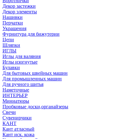
Воротнички
Декор застежки
Декор элементы
Нашивки
Перчатки
Украшения
Фурнитура для бижутерии
Цепи
Шляпки
ИГЛЫ
Иглы для валяния
Иглы изогнутые
Булавки
Для бытовых швейных машин
Для промышленных машин
Для ручного шитья
Наметочные
ИНТЕРЬЕР
Миниатюры
Пробковые доски,органайзеры
Свечи
Сувенирчики
КАНТ
Кант атласный
Кант иск. кожа