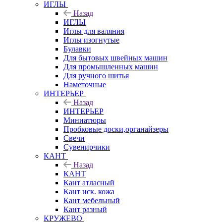
ИГЛЫ
Назад
ИГЛЫ
Иглы для валяния
Иглы изогнутые
Булавки
Для бытовых швейных машин
Для промышленных машин
Для ручного шитья
Наметочные
ИНТЕРЬЕР
Назад
ИНТЕРЬЕР
Миниатюры
Пробковые доски,органайзеры
Свечи
Сувенирчики
КАНТ
Назад
КАНТ
Кант атласный
Кант иск. кожа
Кант мебельный
Кант разный
КРУЖЕВО