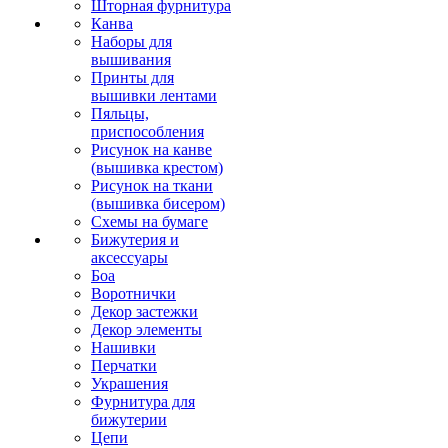
Шторная фурнитура
Канва
Наборы для
вышивания
Принты для
вышивки лентами
Пяльцы,
приспособления
Рисунок на канве
(вышивка крестом)
Рисунок на ткани
(вышивка бисером)
Схемы на бумаге
Бижутерия и
аксессуары
Боа
Воротнички
Декор застежки
Декор элементы
Нашивки
Перчатки
Украшения
Фурнитура для
бижутерии
Цепи