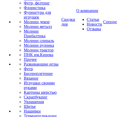
Фетр, фелтинг
Флористика
О компании
Фурнитура для
игрушек
Скидки
Статьи
Молнии декор
Спецце
дня
Новости
Молнии металл
Отзывы
Молнии
Прибалтика
Молнии спираль
Молнии рулонка
Молнии трактор
ПНК им.Кирова
Прочее
Развивающие игры
Фетр
Бисероплетение
Вязание
Игрушки своими
руками
Картины шерстью
Скрапбукинг
Украшения
Шитье
Нашивки
Термоаппликации