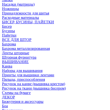
Насадки (матрицы)
Ножницы
Принадлежности для шитья
Расходные материалы
БИСЕР, БУСИНЫ, ПАЙЕТКИ
Бисер
Бусины
Пайетки
ВСЕ ДЛЯ ШТОР
Бахрома
Бахрома металлизированная
Ленты шторные
Шторная фурнитура
ВЫШИВАНИЕ
Канва
Наборы для вышивания
Принты для вышивки лентами
Пяльцы, приспособления
Рисунок на канве (вышивка крестом)
Рисунок на ткани (вышивка бисером)
Схемы на бумаге
ДЕКОР
Бижутерия и аксессуары
Боа