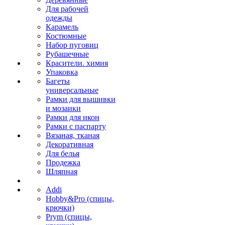
Для рабочей
одежды
Карамель
Костюмные
Набор пуговиц
Рубашечные
Красители. химия
Упаковка
Багеты
универсальные
Рамки для вышивки
и мозаики
Рамки для икон
Рамки с паспарту
Вязаная, тканая
Декоративная
Для белья
Продежка
Шляпная
Addi
Hobby&Pro (спицы,
крючки)
Prym (спицы,