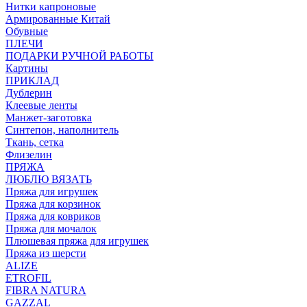
Нитки капроновые
Армированные Китай
Обувные
ПЛЕЧИ
ПОДАРКИ РУЧНОЙ РАБОТЫ
Картины
ПРИКЛАД
Дублерин
Клеевые ленты
Манжет-заготовка
Синтепон, наполнитель
Ткань, сетка
Флизелин
ПРЯЖА
ЛЮБЛЮ ВЯЗАТЬ
Пряжа для игрушек
Пряжа для корзинок
Пряжа для ковриков
Пряжа для мочалок
Плюшевая пряжа для игрушек
Пряжа из шерсти
ALIZE
ETROFIL
FIBRA NATURA
GAZZAL