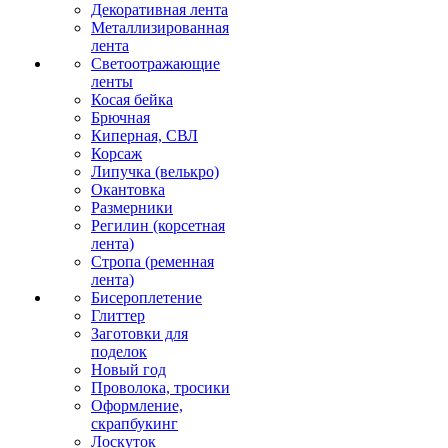
Декоративная лента
Металлизированная
лента
Светоотражающие
ленты
Косая бейка
Брючная
Киперная, СВЛ
Корсаж
Липучка (велькро)
Окантовка
Размерники
Регилин (корсетная
лента)
Стропа (ременная
лента)
Бисероплетение
Глиттер
Заготовки для
поделок
Новый год
Проволока, тросики
Оформление,
скрапбукинг
Лоскуток