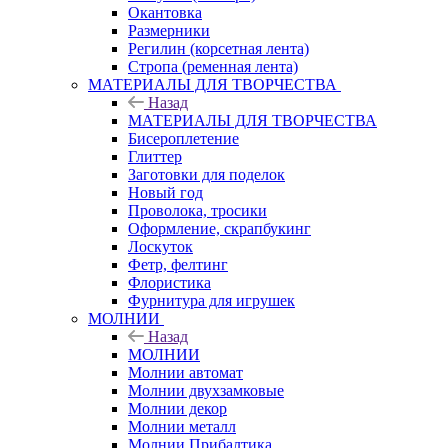
Окантовка
Размерники
Регилин (корсетная лента)
Стропа (ременная лента)
МАТЕРИАЛЫ ДЛЯ ТВОРЧЕСТВА
Назад
МАТЕРИАЛЫ ДЛЯ ТВОРЧЕСТВА
Бисероплетение
Глиттер
Заготовки для поделок
Новый год
Проволока, тросики
Оформление, скрапбукинг
Лоскуток
Фетр, фелтинг
Флористика
Фурнитура для игрушек
МОЛНИИ
Назад
МОЛНИИ
Молнии автомат
Молнии двухзамковые
Молнии декор
Молнии металл
Молнии Прибалтика