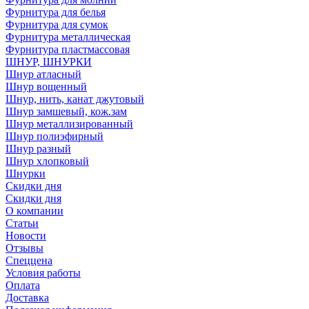
Фурнитура для белья
Фурнитура для сумок
Фурнитура металлическая
Фурнитура пластмассовая
ШНУР, ШНУРКИ
Шнур атласный
Шнур вощенный
Шнур, нить, канат джутовый
Шнур замшевый, кож.зам
Шнур металлизированный
Шнур полиэфирный
Шнур разный
Шнур хлопковый
Шнурки
Скидки дня
Скидки дня
О компании
Статьи
Новости
Отзывы
Спеццена
Условия работы
Оплата
Доставка