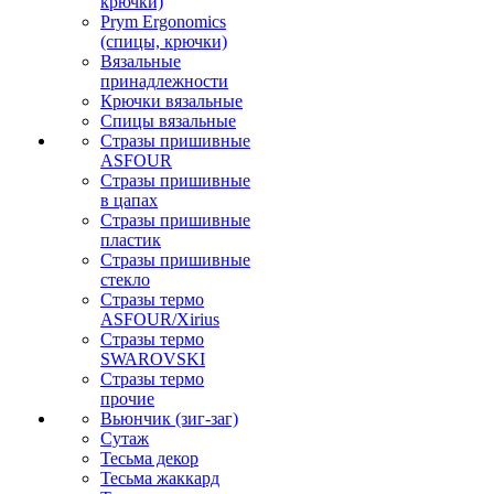
крючки)
Prym Ergonomics
(спицы, крючки)
Вязальные
принадлежности
Крючки вязальные
Спицы вязальные
Стразы пришивные
ASFOUR
Стразы пришивные
в цапах
Стразы пришивные
пластик
Стразы пришивные
стекло
Стразы термо
ASFOUR/Xirius
Стразы термо
SWAROVSKI
Стразы термо
прочие
Вьюнчик (зиг-заг)
Сутаж
Тесьма декор
Тесьма жаккард