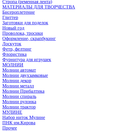
Стропа (ременная лента)
МАТЕРИАЛЫ ДЛЯ ТВОРЧЕСТВА
Бисероплетение
Глиттер
Заготовки для поделок
Новый год
Проволока, тросики
Оформление, скрапбукинг
Лоскуток
Фетр, фелтинг
Флористика
Фурнитура для игрушек
МОЛНИИ
Молнии автомат
Молнии двухзамковые
Молнии декор
Молнии металл
Молнии Прибалтика
Молнии спираль
Молнии рулонка
Молнии трактор
МУЛИНЕ
Набор ниток Мулине
ПНК им.Кирова
Прочее