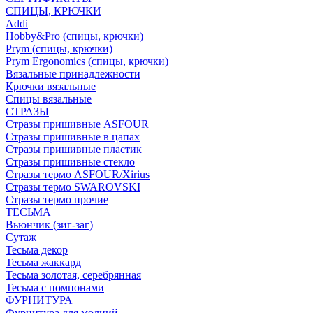
СПИЦЫ, КРЮЧКИ
Addi
Hobby&Pro (спицы, крючки)
Prym (спицы, крючки)
Prym Ergonomics (спицы, крючки)
Вязальные принадлежности
Крючки вязальные
Спицы вязальные
СТРАЗЫ
Стразы пришивные ASFOUR
Стразы пришивные в цапах
Стразы пришивные пластик
Стразы пришивные стекло
Стразы термо ASFOUR/Xirius
Стразы термо SWAROVSKI
Стразы термо прочие
ТЕСЬМА
Вьюнчик (зиг-заг)
Сутаж
Тесьма декор
Тесьма жаккард
Тесьма золотая, серебрянная
Тесьма с помпонами
ФУРНИТУРА
Фурнитура для молний