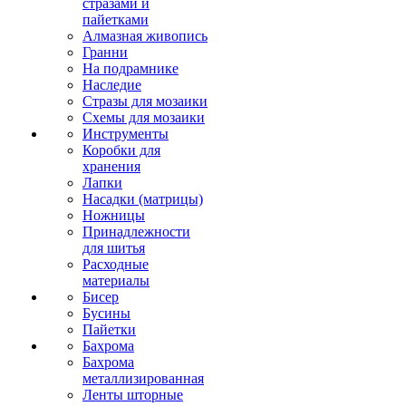
стразами и
пайетками
Алмазная живопись
Гранни
На подрамнике
Наследие
Стразы для мозаики
Схемы для мозаики
Инструменты
Коробки для
хранения
Лапки
Насадки (матрицы)
Ножницы
Принадлежности
для шитья
Расходные
материалы
Бисер
Бусины
Пайетки
Бахрома
Бахрома
металлизированная
Ленты шторные