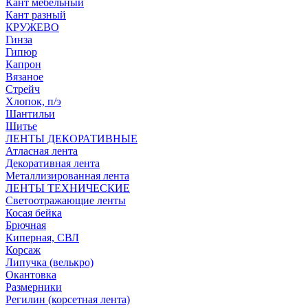
Кант мебельный
Кант разный
КРУЖЕВО
Гинза
Гипюр
Капрон
Вязаное
Стрейч
Хлопок, п/э
Шантильи
Шитье
ЛЕНТЫ ДЕКОРАТИВНЫЕ
Атласная лента
Декоративная лента
Металлизированная лента
ЛЕНТЫ ТЕХНИЧЕСКИЕ
Светоотражающие ленты
Косая бейка
Брючная
Киперная, СВЛ
Корсаж
Липучка (велькро)
Окантовка
Размерники
Регилин (корсетная лента)