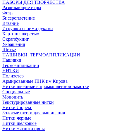
НАБОРЫ ДЛЯ ТВОРЧЕСТВА
Развивающие игры
Фетр
Бисероплетение
Вязание
Игрушки своими руками
Картины шерстью
Скрапбукинг
Украшения
Шитье
НАШИВКИ, ТЕРМОАППЛИКАЦИИ
Нашивки
Термоаппликации
НИТКИ
Полиэстер
Армированные ПНК им.Кирова
Нитки швейные в промышленной намотке
Специальные
Мононить
Текстурированные нитки
Нитки Люрекс
Золотые нитки для вышивания
Нитки черные
Нитки шелковые
Нитки мятного цвета