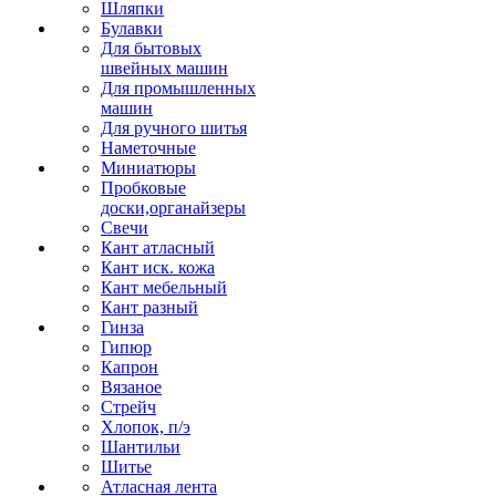
Шляпки
Булавки
Для бытовых
швейных машин
Для промышленных
машин
Для ручного шитья
Наметочные
Миниатюры
Пробковые
доски,органайзеры
Свечи
Кант атласный
Кант иск. кожа
Кант мебельный
Кант разный
Гинза
Гипюр
Капрон
Вязаное
Стрейч
Хлопок, п/э
Шантильи
Шитье
Атласная лента