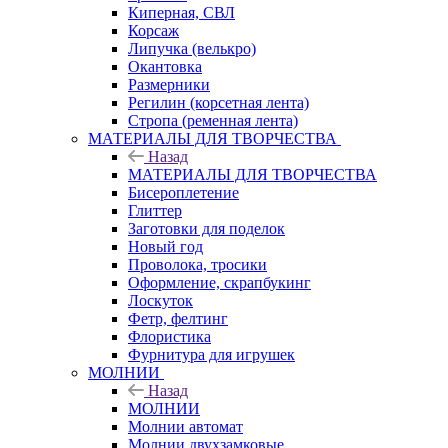
Киперная, СВЛ
Корсаж
Липучка (велькро)
Окантовка
Размерники
Регилин (корсетная лента)
Стропа (ременная лента)
МАТЕРИАЛЫ ДЛЯ ТВОРЧЕСТВА
Назад
МАТЕРИАЛЫ ДЛЯ ТВОРЧЕСТВА
Бисероплетение
Глиттер
Заготовки для поделок
Новый год
Проволока, тросики
Оформление, скрапбукинг
Лоскуток
Фетр, фелтинг
Флористика
Фурнитура для игрушек
МОЛНИИ
Назад
МОЛНИИ
Молнии автомат
Молнии двухзамковые