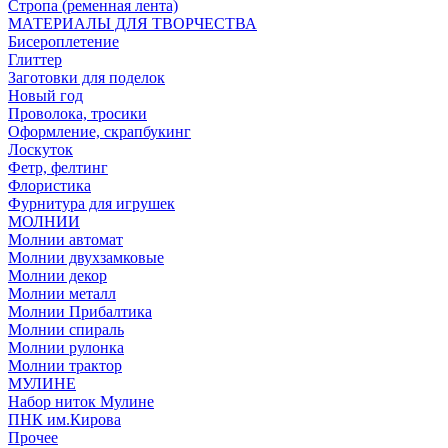
Стропа (ременная лента)
МАТЕРИАЛЫ ДЛЯ ТВОРЧЕСТВА
Бисероплетение
Глиттер
Заготовки для поделок
Новый год
Проволока, тросики
Оформление, скрапбукинг
Лоскуток
Фетр, фелтинг
Флористика
Фурнитура для игрушек
МОЛНИИ
Молнии автомат
Молнии двухзамковые
Молнии декор
Молнии металл
Молнии Прибалтика
Молнии спираль
Молнии рулонка
Молнии трактор
МУЛИНЕ
Набор ниток Мулине
ПНК им.Кирова
Прочее