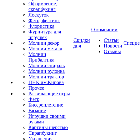
Оформление,
скрапбукинг
Лоскуток
Фетр, фелтинг
Флористика
О компании
Фурнитура для
игрушек
Скидки
Статьи
Молнии декор
Спецце
дня
Новости
Молнии металл
Отзывы
Молнии
Прибалтика
Молнии спираль
Молнии рулонка
Молнии трактор
ПНК им.Кирова
Прочее
Развивающие игры
Фетр
Бисероплетение
Вязание
Игрушки своими
руками
Картины шерстью
Скрапбукинг
Украшения