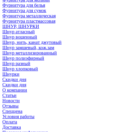
Фурнитура для белья
Фурнитура для сумок
Фурнитура металлическая
Фурнитура пластмассовая
ШНУР, ШНУРКИ
Шнур атласный
Шнур вощенный
Шнур, нить, канат джутовый
Шнур замшевый, кож.зам
Шнур металлизированный
Шнур полиэфирный
Шнур разный
Шнур хлопковый
Шнурки
Скидки дня
Скидки дня
О компании
Статьи
Новости
Отзывы
Спеццена
Условия работы
Оплата
Доставка