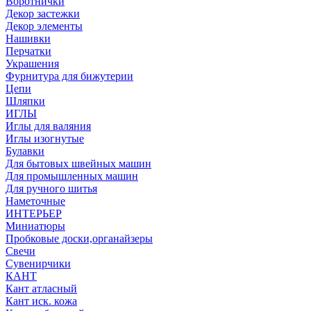
Воротнички
Декор застежки
Декор элементы
Нашивки
Перчатки
Украшения
Фурнитура для бижутерии
Цепи
Шляпки
ИГЛЫ
Иглы для валяния
Иглы изогнутые
Булавки
Для бытовых швейных машин
Для промышленных машин
Для ручного шитья
Наметочные
ИНТЕРЬЕР
Миниатюры
Пробковые доски,органайзеры
Свечи
Сувенирчики
КАНТ
Кант атласный
Кант иск. кожа