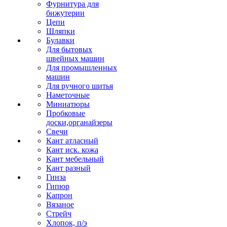
Фурнитура для
бижутерии
Цепи
Шляпки
Булавки
Для бытовых
швейных машин
Для промышленных
машин
Для ручного шитья
Наметочные
Миниатюры
Пробковые
доски,органайзеры
Свечи
Кант атласный
Кант иск. кожа
Кант мебельный
Кант разный
Гинза
Гипюр
Капрон
Вязаное
Стрейч
Хлопок, п/э