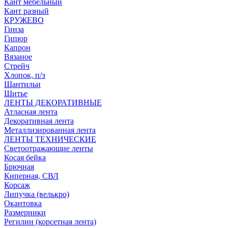
Кант мебельный
Кант разный
КРУЖЕВО
Гинза
Гипюр
Капрон
Вязаное
Стрейч
Хлопок, п/э
Шантильи
Шитье
ЛЕНТЫ ДЕКОРАТИВНЫЕ
Атласная лента
Декоративная лента
Металлизированная лента
ЛЕНТЫ ТЕХНИЧЕСКИЕ
Светоотражающие ленты
Косая бейка
Брючная
Киперная, СВЛ
Корсаж
Липучка (велькро)
Окантовка
Размерники
Регилин (корсетная лента)