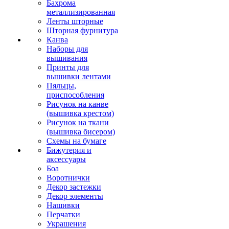
Бахрома
металлизированная
Ленты шторные
Шторная фурнитура
Канва
Наборы для
вышивания
Принты для
вышивки лентами
Пяльцы,
приспособления
Рисунок на канве
(вышивка крестом)
Рисунок на ткани
(вышивка бисером)
Схемы на бумаге
Бижутерия и
аксессуары
Боа
Воротнички
Декор застежки
Декор элементы
Нашивки
Перчатки
Украшения