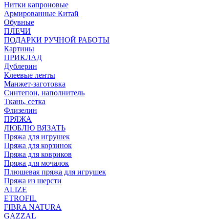
Нитки капроновые
Армированные Китай
Обувные
ПЛЕЧИ
ПОДАРКИ РУЧНОЙ РАБОТЫ
Картины
ПРИКЛАД
Дублерин
Клеевые ленты
Манжет-заготовка
Синтепон, наполнитель
Ткань, сетка
Флизелин
ПРЯЖА
ЛЮБЛЮ ВЯЗАТЬ
Пряжа для игрушек
Пряжа для корзинок
Пряжа для ковриков
Пряжа для мочалок
Плюшевая пряжа для игрушек
Пряжа из шерсти
ALIZE
ETROFIL
FIBRA NATURA
GAZZAL