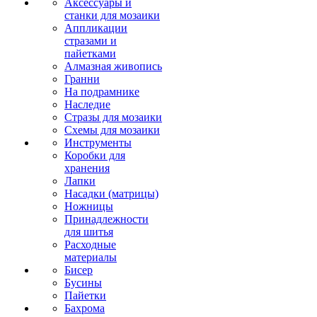
Аксессуары и
станки для мозаики
Аппликации
стразами и
пайетками
Алмазная живопись
Гранни
На подрамнике
Наследие
Стразы для мозаики
Схемы для мозаики
Инструменты
Коробки для
хранения
Лапки
Насадки (матрицы)
Ножницы
Принадлежности
для шитья
Расходные
материалы
Бисер
Бусины
Пайетки
Бахрома