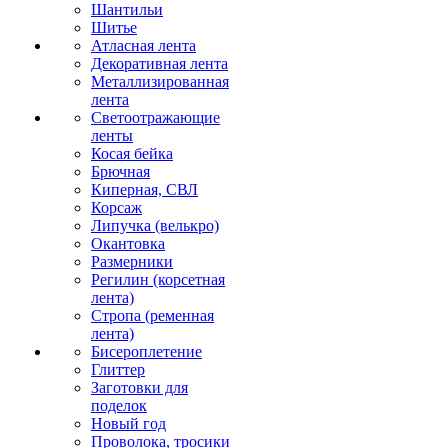
Шантильи
Шитье
Атласная лента
Декоративная лента
Металлизированная
лента
Светоотражающие
ленты
Косая бейка
Брючная
Киперная, СВЛ
Корсаж
Липучка (велькро)
Окантовка
Размерники
Регилин (корсетная
лента)
Стропа (ременная
лента)
Бисероплетение
Глиттер
Заготовки для
поделок
Новый год
Проволока, тросики