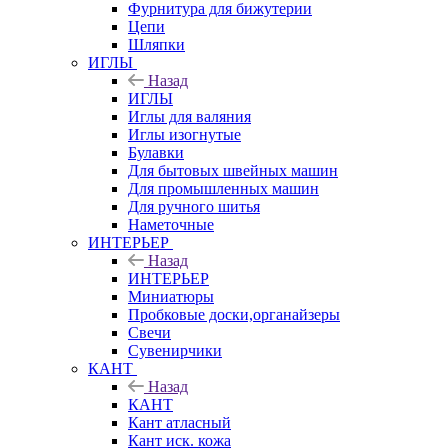
Фурнитура для бижутерии
Цепи
Шляпки
ИГЛЫ
Назад
ИГЛЫ
Иглы для валяния
Иглы изогнутые
Булавки
Для бытовых швейных машин
Для промышленных машин
Для ручного шитья
Наметочные
ИНТЕРЬЕР
Назад
ИНТЕРЬЕР
Миниатюры
Пробковые доски,органайзеры
Свечи
Сувенирчики
КАНТ
Назад
КАНТ
Кант атласный
Кант иск. кожа