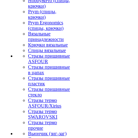
Hobby&Pro (спицы,
крючки)
Prym (спицы,
крючки)
Prym Ergonomics
(спицы, крючки)
Вязальные
принадлежности
Крючки вязальные
Спицы вязальные
Стразы пришивные
ASFOUR
Стразы пришивные
в цапах
Стразы пришивные
пластик
Стразы пришивные
стекло
Стразы термо
ASFOUR/Xirius
Стразы термо
SWAROVSKI
Стразы термо
прочие
Вьюнчик (зиг-заг)