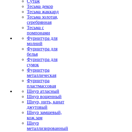
Сутаж
Тесьма декор
Тесьма жаккард
Тесьма золотая,
серебрянная
Тесьма с
помпонами
Фурнитура для
молний
Фурнитура для
белья
Фурнитура для
сумок
Фурнитура
металлическая
Фурнитура
пластмассовая
Шнур атласный
Шнур вощенный
Шнур, нить, канат
джутовый
Шнур замшевый,
кож.зам
Шнур
металлизированный