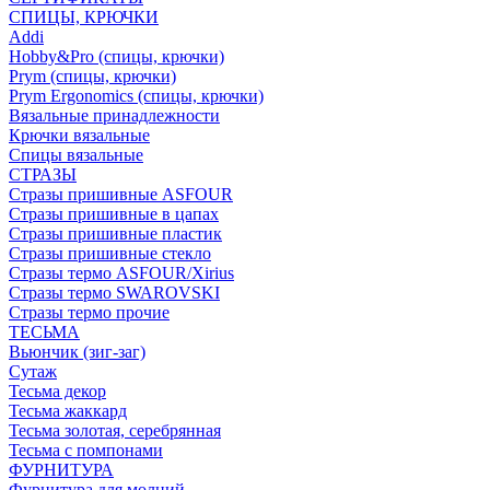
СПИЦЫ, КРЮЧКИ
Addi
Hobby&Pro (спицы, крючки)
Prym (спицы, крючки)
Prym Ergonomics (спицы, крючки)
Вязальные принадлежности
Крючки вязальные
Спицы вязальные
СТРАЗЫ
Стразы пришивные ASFOUR
Стразы пришивные в цапах
Стразы пришивные пластик
Стразы пришивные стекло
Стразы термо ASFOUR/Xirius
Стразы термо SWAROVSKI
Стразы термо прочие
ТЕСЬМА
Вьюнчик (зиг-заг)
Сутаж
Тесьма декор
Тесьма жаккард
Тесьма золотая, серебрянная
Тесьма с помпонами
ФУРНИТУРА
Фурнитура для молний