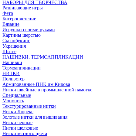
НАБОРЫ ДЛЯ ТВОРЧЕСТВА
Развивающие игры
Фетр
Бисероплетение
Вязание
Игрушки своими руками
Картины шерстью
Скрапбукинг
Украшения
Шитье
НАШИВКИ, ТЕРМОАППЛИКАЦИИ
Нашивки
Термоаппликации
НИТКИ
Полиэстер
Армированные ПНК им.Кирова
Нитки швейные в промышленной намотке
Специальные
Мононить
Текстурированные нитки
Нитки Люрекс
Золотые нитки для вышивания
Нитки черные
Нитки шелковые
Нитки мятного цвета