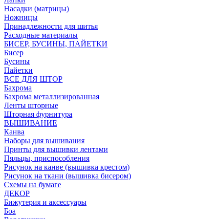
Насадки (матрицы)
Ножницы
Принадлежности для шитья
Расходные материалы
БИСЕР, БУСИНЫ, ПАЙЕТКИ
Бисер
Бусины
Пайетки
ВСЕ ДЛЯ ШТОР
Бахрома
Бахрома металлизированная
Ленты шторные
Шторная фурнитура
ВЫШИВАНИЕ
Канва
Наборы для вышивания
Принты для вышивки лентами
Пяльцы, приспособления
Рисунок на канве (вышивка крестом)
Рисунок на ткани (вышивка бисером)
Схемы на бумаге
ДЕКОР
Бижутерия и аксессуары
Боа