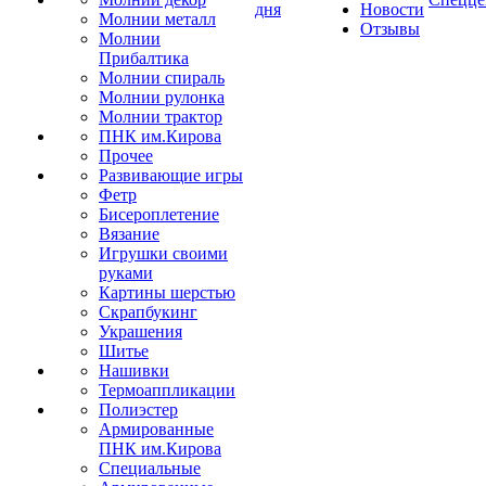
дня
Новости
Молнии металл
Отзывы
Молнии
Прибалтика
Молнии спираль
Молнии рулонка
Молнии трактор
ПНК им.Кирова
Прочее
Развивающие игры
Фетр
Бисероплетение
Вязание
Игрушки своими
руками
Картины шерстью
Скрапбукинг
Украшения
Шитье
Нашивки
Термоаппликации
Полиэстер
Армированные
ПНК им.Кирова
Специальные