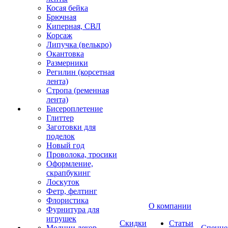
Косая бейка
Брючная
Киперная, СВЛ
Корсаж
Липучка (велькро)
Окантовка
Размерники
Регилин (корсетная
лента)
Стропа (ременная
лента)
Бисероплетение
Глиттер
Заготовки для
поделок
Новый год
Проволока, тросики
Оформление,
скрапбукинг
Лоскуток
Фетр, фелтинг
Флористика
О компании
Фурнитура для
игрушек
Скидки
Статьи
Молнии декор
Спецце