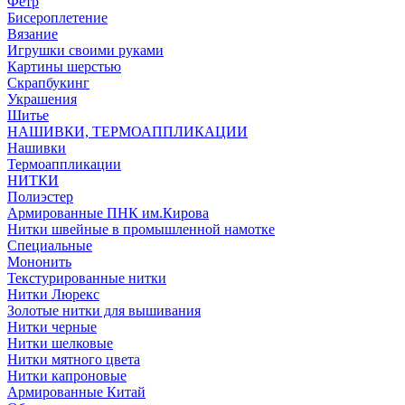
Фетр
Бисероплетение
Вязание
Игрушки своими руками
Картины шерстью
Скрапбукинг
Украшения
Шитье
НАШИВКИ, ТЕРМОАППЛИКАЦИИ
Нашивки
Термоаппликации
НИТКИ
Полиэстер
Армированные ПНК им.Кирова
Нитки швейные в промышленной намотке
Специальные
Мононить
Текстурированные нитки
Нитки Люрекс
Золотые нитки для вышивания
Нитки черные
Нитки шелковые
Нитки мятного цвета
Нитки капроновые
Армированные Китай