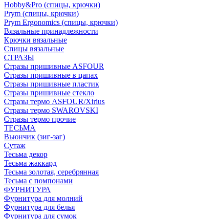
Hobby&Pro (спицы, крючки)
Prym (спицы, крючки)
Prym Ergonomics (спицы, крючки)
Вязальные принадлежности
Крючки вязальные
Спицы вязальные
СТРАЗЫ
Стразы пришивные ASFOUR
Стразы пришивные в цапах
Стразы пришивные пластик
Стразы пришивные стекло
Стразы термо ASFOUR/Xirius
Стразы термо SWAROVSKI
Стразы термо прочие
ТЕСЬМА
Вьюнчик (зиг-заг)
Сутаж
Тесьма декор
Тесьма жаккард
Тесьма золотая, серебрянная
Тесьма с помпонами
ФУРНИТУРА
Фурнитура для молний
Фурнитура для белья
Фурнитура для сумок