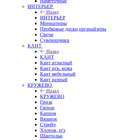
Наметочные
ИНТЕРЬЕР
Назад
ИНТЕРЬЕР
Миниатюры
Пробковые доски,органайзеры
Свечи
Сувенирчики
КАНТ
Назад
КАНТ
Кант атласный
Кант иск. кожа
Кант мебельный
Кант разный
КРУЖЕВО
Назад
КРУЖЕВО
Гинза
Гипюр
Капрон
Вязаное
Стрейч
Хлопок, п/э
Шантильи