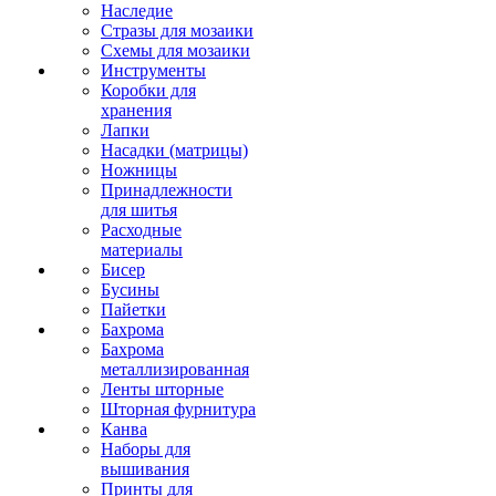
Наследие
Стразы для мозаики
Схемы для мозаики
Инструменты
Коробки для
хранения
Лапки
Насадки (матрицы)
Ножницы
Принадлежности
для шитья
Расходные
материалы
Бисер
Бусины
Пайетки
Бахрома
Бахрома
металлизированная
Ленты шторные
Шторная фурнитура
Канва
Наборы для
вышивания
Принты для