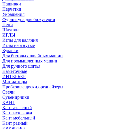
Нашивки
Перчатки
Украшения
Фурнитура для бижутерии
Цепи
Шляпки
ИГЛЫ
Иглы для валяния
Иглы изогнутые
Булавки
Для бытовых швейных машин
Для промышленных машин
Для ручного шитья
Наметочные
ИНТЕРЬЕР
Миниатюры
Пробковые доски,органайзеры
Свечи
Сувенирчики
КАНТ
Кант атласный
Кант иск. кожа
Кант мебельный
Кант разный
КРУЖЕВО