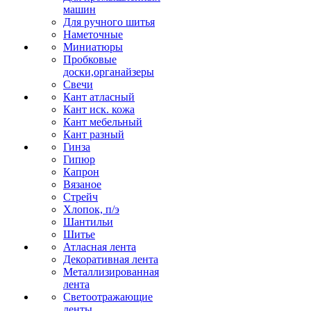
машин
Для ручного шитья
Наметочные
Миниатюры
Пробковые
доски,органайзеры
Свечи
Кант атласный
Кант иск. кожа
Кант мебельный
Кант разный
Гинза
Гипюр
Капрон
Вязаное
Стрейч
Хлопок, п/э
Шантильи
Шитье
Атласная лента
Декоративная лента
Металлизированная
лента
Светоотражающие
ленты