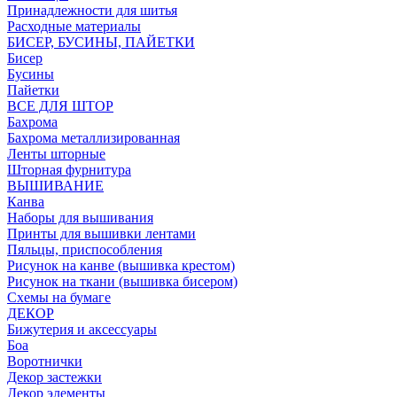
Принадлежности для шитья
Расходные материалы
БИСЕР, БУСИНЫ, ПАЙЕТКИ
Бисер
Бусины
Пайетки
ВСЕ ДЛЯ ШТОР
Бахрома
Бахрома металлизированная
Ленты шторные
Шторная фурнитура
ВЫШИВАНИЕ
Канва
Наборы для вышивания
Принты для вышивки лентами
Пяльцы, приспособления
Рисунок на канве (вышивка крестом)
Рисунок на ткани (вышивка бисером)
Схемы на бумаге
ДЕКОР
Бижутерия и аксессуары
Боа
Воротнички
Декор застежки
Декор элементы