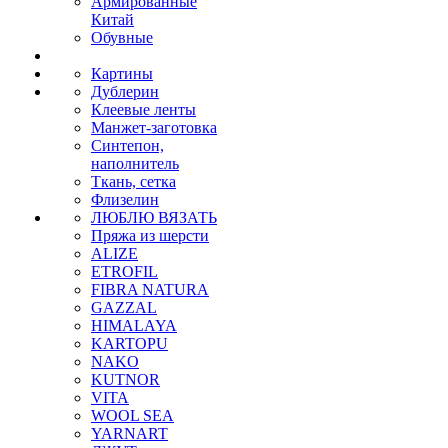
Армированные
Китай
Обувные
Картины
Дублерин
Клеевые ленты
Манжет-заготовка
Синтепон,
наполнитель
Ткань, сетка
Флизелин
ЛЮБЛЮ ВЯЗАТЬ
Пряжа из шерсти
ALIZE
ETROFIL
FIBRA NATURA
GAZZAL
HIMALAYA
KARTOPU
NAKO
KUTNOR
VITA
WOOL SEA
YARNART