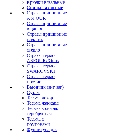
Крючки вязальные
Спицы вязальные
Стразы пришивные
ASFOUR
Стразы пришивные
в цапах
Стразы пришивные
пластик
Стразы пришивные
стекло
Стразы термо
ASFOUR/Xirius
Стразы термо
SWAROVSKI
Стразы термо
прочие
Вьюнчик (зиг-заг)
Сутаж
Тесьма декор
Тесьма жаккард
Тесьма золотая,
серебрянная
Тесьма с
помпонами
Фурнитура для