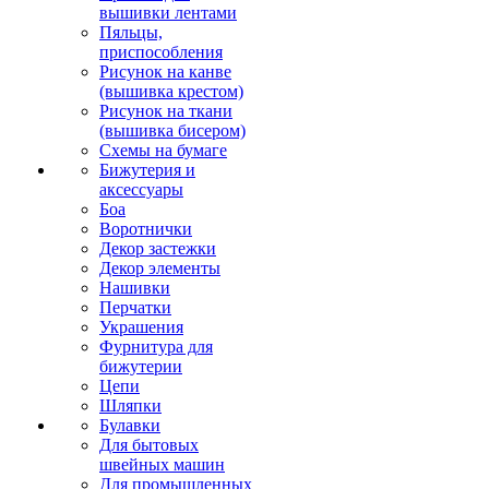
вышивки лентами
Пяльцы,
приспособления
Рисунок на канве
(вышивка крестом)
Рисунок на ткани
(вышивка бисером)
Схемы на бумаге
Бижутерия и
аксессуары
Боа
Воротнички
Декор застежки
Декор элементы
Нашивки
Перчатки
Украшения
Фурнитура для
бижутерии
Цепи
Шляпки
Булавки
Для бытовых
швейных машин
Для промышленных