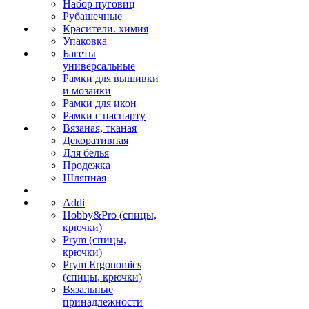
Набор пуговиц
Рубашечные
Красители. химия
Упаковка
Багеты
универсальные
Рамки для вышивки
и мозаики
Рамки для икон
Рамки с паспарту
Вязаная, тканая
Декоративная
Для белья
Продежка
Шляпная
Addi
Hobby&Pro (спицы,
крючки)
Prym (спицы,
крючки)
Prym Ergonomics
(спицы, крючки)
Вязальные
принадлежности