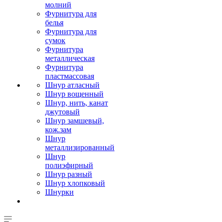
молний
Фурнитура для
белья
Фурнитура для
сумок
Фурнитура
металлическая
Фурнитура
пластмассовая
Шнур атласный
Шнур вощенный
Шнур, нить, канат
джутовый
Шнур замшевый,
кож.зам
Шнур
металлизированный
Шнур
полиэфирный
Шнур разный
Шнур хлопковый
Шнурки