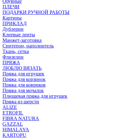
Обувные
ПЛЕЧИ
ПОДАРКИ РУЧНОЙ РАБОТЫ
Картины
ПРИКЛАД
Дублерин
Клеевые ленты
Манжет-заготовка
Синтепон, наполнитель
Ткань, сетка
Флизелин
ПРЯЖА
ЛЮБЛЮ ВЯЗАТЬ
Пряжа для игрушек
Пряжа для корзинок
Пряжа для ковриков
Пряжа для мочалок
Плюшевая пряжа для игрушек
Пряжа из шерсти
ALIZE
ETROFIL
FIBRA NATURA
GAZZAL
HIMALAYA
KARTOPU