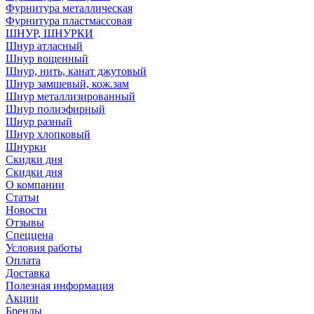
Фурнитура металлическая
Фурнитура пластмассовая
ШНУР, ШНУРКИ
Шнур атласный
Шнур вощенный
Шнур, нить, канат джутовый
Шнур замшевый, кож.зам
Шнур металлизированный
Шнур полиэфирный
Шнур разный
Шнур хлопковый
Шнурки
Скидки дня
Скидки дня
О компании
Статьи
Новости
Отзывы
Спеццена
Условия работы
Оплата
Доставка
Полезная информация
Акции
Бренды