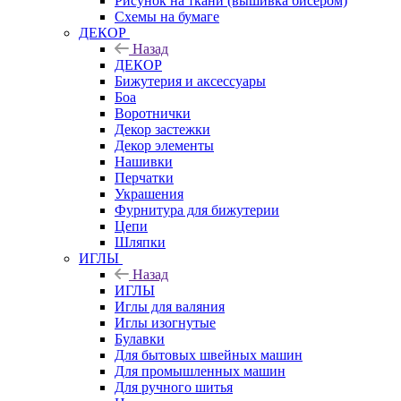
Рисунок на ткани (вышивка бисером)
Схемы на бумаге
ДЕКОР
Назад
ДЕКОР
Бижутерия и аксессуары
Боа
Воротнички
Декор застежки
Декор элементы
Нашивки
Перчатки
Украшения
Фурнитура для бижутерии
Цепи
Шляпки
ИГЛЫ
Назад
ИГЛЫ
Иглы для валяния
Иглы изогнутые
Булавки
Для бытовых швейных машин
Для промышленных машин
Для ручного шитья