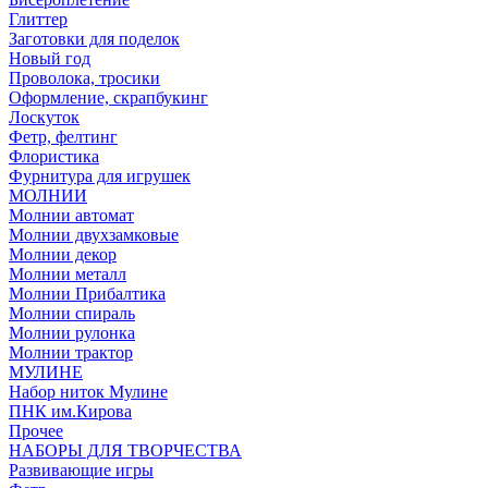
Глиттер
Заготовки для поделок
Новый год
Проволока, тросики
Оформление, скрапбукинг
Лоскуток
Фетр, фелтинг
Флористика
Фурнитура для игрушек
МОЛНИИ
Молнии автомат
Молнии двухзамковые
Молнии декор
Молнии металл
Молнии Прибалтика
Молнии спираль
Молнии рулонка
Молнии трактор
МУЛИНЕ
Набор ниток Мулине
ПНК им.Кирова
Прочее
НАБОРЫ ДЛЯ ТВОРЧЕСТВА
Развивающие игры