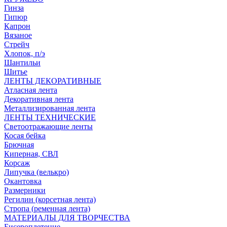
Гинза
Гипюр
Капрон
Вязаное
Стрейч
Хлопок, п/э
Шантильи
Шитье
ЛЕНТЫ ДЕКОРАТИВНЫЕ
Атласная лента
Декоративная лента
Металлизированная лента
ЛЕНТЫ ТЕХНИЧЕСКИЕ
Светоотражающие ленты
Косая бейка
Брючная
Киперная, СВЛ
Корсаж
Липучка (велькро)
Окантовка
Размерники
Регилин (корсетная лента)
Стропа (ременная лента)
МАТЕРИАЛЫ ДЛЯ ТВОРЧЕСТВА
Бисероплетение