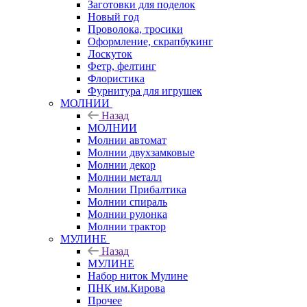
Заготовки для поделок
Новый год
Проволока, тросики
Оформление, скрапбукинг
Лоскуток
Фетр, фелтинг
Флористика
Фурнитура для игрушек
МОЛНИИ
Назад
МОЛНИИ
Молнии автомат
Молнии двухзамковые
Молнии декор
Молнии металл
Молнии Прибалтика
Молнии спираль
Молнии рулонка
Молнии трактор
МУЛИНЕ
Назад
МУЛИНЕ
Набор ниток Мулине
ПНК им.Кирова
Прочее