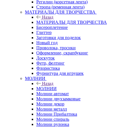
Регилин (корсетная лента)
Стропа (ременная лента)
МАТЕРИАЛЫ ДЛЯ ТВОРЧЕСТВА
Назад
МАТЕРИАЛЫ ДЛЯ ТВОРЧЕСТВА
Бисероплетение
Глиттер
Заготовки для поделок
Новый год
Проволока, тросики
Оформление, скрапбукинг
Лоскуток
Фетр, фелтинг
Флористика
Фурнитура для игрушек
МОЛНИИ
Назад
МОЛНИИ
Молнии автомат
Молнии двухзамковые
Молнии декор
Молнии металл
Молнии Прибалтика
Молнии спираль
Молнии рулонка