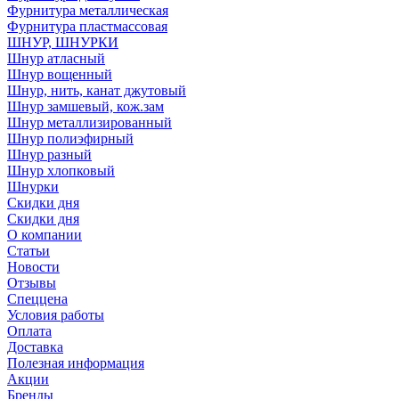
Фурнитура металлическая
Фурнитура пластмассовая
ШНУР, ШНУРКИ
Шнур атласный
Шнур вощенный
Шнур, нить, канат джутовый
Шнур замшевый, кож.зам
Шнур металлизированный
Шнур полиэфирный
Шнур разный
Шнур хлопковый
Шнурки
Скидки дня
Скидки дня
О компании
Статьи
Новости
Отзывы
Спеццена
Условия работы
Оплата
Доставка
Полезная информация
Акции
Бренды