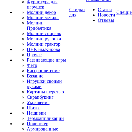
Фурнитура для
игрушек
Скидки
Статьи
Молнии декор
Спецце
дня
Новости
Молнии металл
Отзывы
Молнии
Прибалтика
Молнии спираль
Молнии рулонка
Молнии трактор
ПНК им.Кирова
Прочее
Развивающие игры
Фетр
Бисероплетение
Вязание
Игрушки своими
руками
Картины шерстью
Скрапбукинг
Украшения
Шитье
Нашивки
Термоаппликации
Полиэстер
Армированные