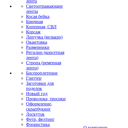
лента
Светоотражающие
ленты
Косая бейка
Брючная
Киперная, СВЛ
Корсаж
Липучка (велькро)
Окантовка
Размерники
Регилин (корсетная
лента)
Стропа (ременная
лента)
Бисероплетение
Глиттер
Заготовки для
поделок
Новый год
Проволока, тросики
Оформление,
скрапбукинг
Лоскуток
Фетр, фелтинг
Флористика
О компании