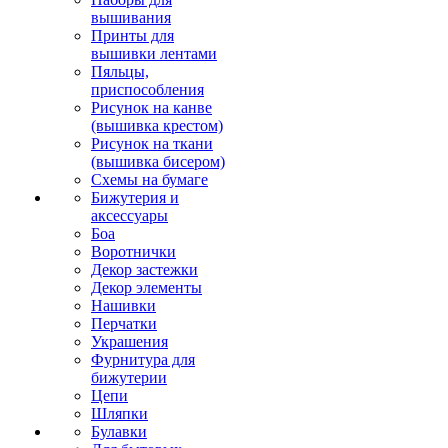
вышивания
Принты для
вышивки лентами
Пяльцы,
приспособления
Рисунок на канве
(вышивка крестом)
Рисунок на ткани
(вышивка бисером)
Схемы на бумаге
Бижутерия и
аксессуары
Боа
Воротнички
Декор застежки
Декор элементы
Нашивки
Перчатки
Украшения
Фурнитура для
бижутерии
Цепи
Шляпки
Булавки