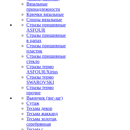
Вязальные
принадлежности
Крючки вязальные
Спицы вязальные
Стразы пришивные
ASFOUR
Стразы пришивные
в цапах
Стразы пришивные
пластик
Стразы пришивные
стекло
Стразы термо
ASFOUR/Xirius
Стразы термо
SWAROVSKI
Стразы термо
прочие
Вьюнчик (зиг-заг)
Сутаж
Тесьма декор
Тесьма жаккард
Тесьма золотая,
серебрянная
Тесьма с