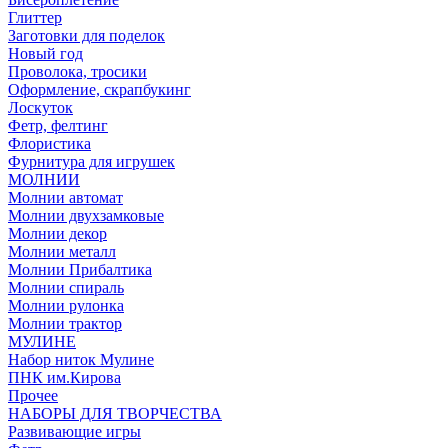
Глиттер
Заготовки для поделок
Новый год
Проволока, тросики
Оформление, скрапбукинг
Лоскуток
Фетр, фелтинг
Флористика
Фурнитура для игрушек
МОЛНИИ
Молнии автомат
Молнии двухзамковые
Молнии декор
Молнии металл
Молнии Прибалтика
Молнии спираль
Молнии рулонка
Молнии трактор
МУЛИНЕ
Набор ниток Мулине
ПНК им.Кирова
Прочее
НАБОРЫ ДЛЯ ТВОРЧЕСТВА
Развивающие игры