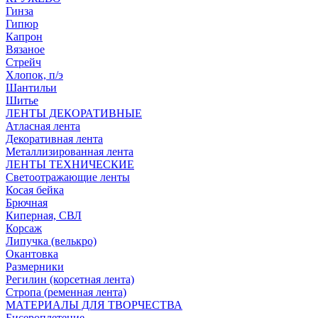
Гинза
Гипюр
Капрон
Вязаное
Стрейч
Хлопок, п/э
Шантильи
Шитье
ЛЕНТЫ ДЕКОРАТИВНЫЕ
Атласная лента
Декоративная лента
Металлизированная лента
ЛЕНТЫ ТЕХНИЧЕСКИЕ
Светоотражающие ленты
Косая бейка
Брючная
Киперная, СВЛ
Корсаж
Липучка (велькро)
Окантовка
Размерники
Регилин (корсетная лента)
Стропа (ременная лента)
МАТЕРИАЛЫ ДЛЯ ТВОРЧЕСТВА
Бисероплетение