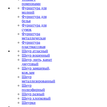
помпонами
Фурнитура для
молний
Фурнитура для
белья
Фурнитура для
сумок
Фурнитура
металлическая
Фурнитура
пластмассовая
Шнур атласный
Шнур вощенный
Шнур, нить, канат
джутовый
Шнур замшевый,
кож.зам
Шнур
металлизированный
Шнур
полиэфирный
Шнур разный
Шнур хлопковый
Шнурки