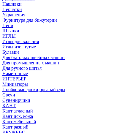
Нашивки
Перчатки
Украшения
Фурнитура для бижутерии
Цепи
Шляпки
ИГЛЫ
Иглы для валяния
Иглы изогнутые
Булавки
Для бытовых швейных машин
Для промышленных машин
Для ручного шитья
Наметочные
ИНТЕРЬЕР
Миниатюры
Пробковые доски,органайзеры
Свечи
Сувенирчики
КАНТ
Кант атласный
Кант иск. кожа
Кант мебельный
Кант разный
КРУЖЕВО