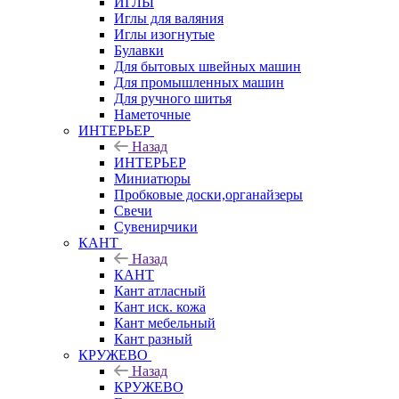
ИГЛЫ
Иглы для валяния
Иглы изогнутые
Булавки
Для бытовых швейных машин
Для промышленных машин
Для ручного шитья
Наметочные
ИНТЕРЬЕР
Назад
ИНТЕРЬЕР
Миниатюры
Пробковые доски,органайзеры
Свечи
Сувенирчики
КАНТ
Назад
КАНТ
Кант атласный
Кант иск. кожа
Кант мебельный
Кант разный
КРУЖЕВО
Назад
КРУЖЕВО