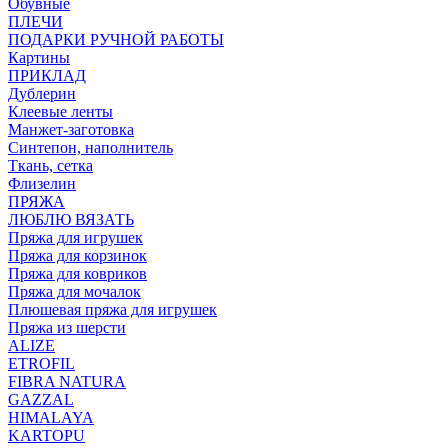
Обувные
ПЛЕЧИ
ПОДАРКИ РУЧНОЙ РАБОТЫ
Картины
ПРИКЛАД
Дублерин
Клеевые ленты
Манжет-заготовка
Синтепон, наполнитель
Ткань, сетка
Флизелин
ПРЯЖА
ЛЮБЛЮ ВЯЗАТЬ
Пряжа для игрушек
Пряжа для корзинок
Пряжа для ковриков
Пряжа для мочалок
Плюшевая пряжа для игрушек
Пряжа из шерсти
ALIZE
ETROFIL
FIBRA NATURA
GAZZAL
HIMALAYA
KARTOPU