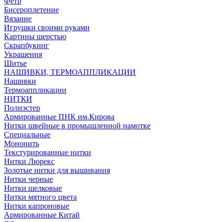
Фетр
Бисероплетение
Вязание
Игрушки своими руками
Картины шерстью
Скрапбукинг
Украшения
Шитье
НАШИВКИ, ТЕРМОАППЛИКАЦИИ
Нашивки
Термоаппликации
НИТКИ
Полиэстер
Армированные ПНК им.Кирова
Нитки швейные в промышленной намотке
Специальные
Мононить
Текстурированные нитки
Нитки Люрекс
Золотые нитки для вышивания
Нитки черные
Нитки шелковые
Нитки мятного цвета
Нитки капроновые
Армированные Китай