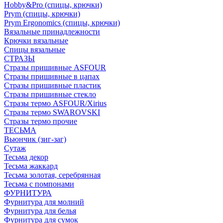
Hobby&Pro (спицы, крючки)
Prym (спицы, крючки)
Prym Ergonomics (спицы, крючки)
Вязальные принадлежности
Крючки вязальные
Спицы вязальные
СТРАЗЫ
Стразы пришивные ASFOUR
Стразы пришивные в цапах
Стразы пришивные пластик
Стразы пришивные стекло
Стразы термо ASFOUR/Xirius
Стразы термо SWAROVSKI
Стразы термо прочие
ТЕСЬМА
Вьюнчик (зиг-заг)
Сутаж
Тесьма декор
Тесьма жаккард
Тесьма золотая, серебрянная
Тесьма с помпонами
ФУРНИТУРА
Фурнитура для молний
Фурнитура для белья
Фурнитура для сумок