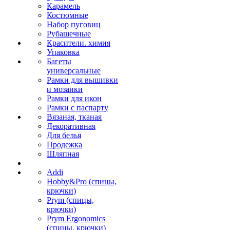
Карамель
Костюмные
Набор пуговиц
Рубашечные
Красители. химия
Упаковка
Багеты
универсальные
Рамки для вышивки
и мозаики
Рамки для икон
Рамки с паспарту
Вязаная, тканая
Декоративная
Для белья
Продежка
Шляпная
Addi
Hobby&Pro (спицы,
крючки)
Prym (спицы,
крючки)
Prym Ergonomics
(спицы, крючки)