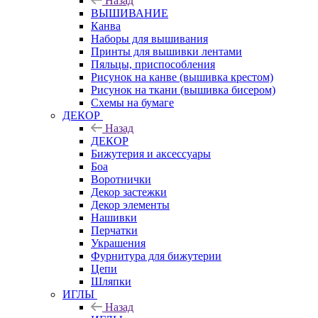
Назад
ВЫШИВАНИЕ
Канва
Наборы для вышивания
Принты для вышивки лентами
Пяльцы, приспособления
Рисунок на канве (вышивка крестом)
Рисунок на ткани (вышивка бисером)
Схемы на бумаге
ДЕКОР
Назад
ДЕКОР
Бижутерия и аксессуары
Боа
Воротнички
Декор застежки
Декор элементы
Нашивки
Перчатки
Украшения
Фурнитура для бижутерии
Цепи
Шляпки
ИГЛЫ
Назад