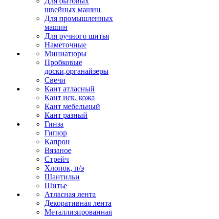
Для бытовых
швейных машин
Для промышленных
машин
Для ручного шитья
Наметочные
Миниатюры
Пробковые
доски,органайзеры
Свечи
Кант атласный
Кант иск. кожа
Кант мебельный
Кант разный
Гинза
Гипюр
Капрон
Вязаное
Стрейч
Хлопок, п/э
Шантильи
Шитье
Атласная лента
Декоративная лента
Металлизированная