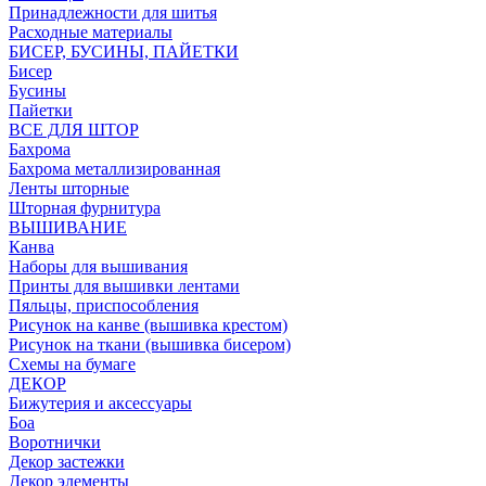
Принадлежности для шитья
Расходные материалы
БИСЕР, БУСИНЫ, ПАЙЕТКИ
Бисер
Бусины
Пайетки
ВСЕ ДЛЯ ШТОР
Бахрома
Бахрома металлизированная
Ленты шторные
Шторная фурнитура
ВЫШИВАНИЕ
Канва
Наборы для вышивания
Принты для вышивки лентами
Пяльцы, приспособления
Рисунок на канве (вышивка крестом)
Рисунок на ткани (вышивка бисером)
Схемы на бумаге
ДЕКОР
Бижутерия и аксессуары
Боа
Воротнички
Декор застежки
Декор элементы