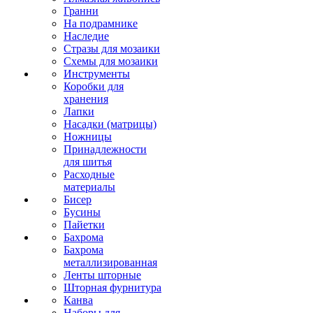
Гранни
На подрамнике
Наследие
Стразы для мозаики
Схемы для мозаики
Инструменты
Коробки для
хранения
Лапки
Насадки (матрицы)
Ножницы
Принадлежности
для шитья
Расходные
материалы
Бисер
Бусины
Пайетки
Бахрома
Бахрома
металлизированная
Ленты шторные
Шторная фурнитура
Канва
Наборы для