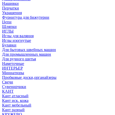
Нашивки
Перчатки
Украшения
Фурнитура для бижутерии
Цепи
Шляпки
ИГЛЫ
Иглы для валяния
Иглы изогнутые
Булавки
Для бытовых швейных машин
Для промышленных машин
Для ручного шитья
Наметочные
ИНТЕРЬЕР
Миниатюры
Пробковые доски,органайзеры
Свечи
Сувенирчики
КАНТ
Кант атласный
Кант иск. кожа
Кант мебельный
Кант разный
КРУЖЕВО