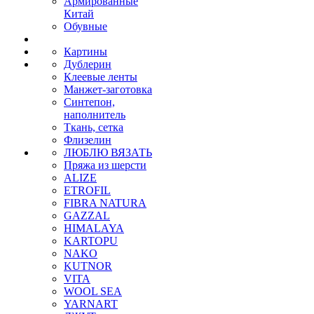
Армированные
Китай
Обувные
Картины
Дублерин
Клеевые ленты
Манжет-заготовка
Синтепон,
наполнитель
Ткань, сетка
Флизелин
ЛЮБЛЮ ВЯЗАТЬ
Пряжа из шерсти
ALIZE
ETROFIL
FIBRA NATURA
GAZZAL
HIMALAYA
KARTOPU
NAKO
KUTNOR
VITA
WOOL SEA
YARNART