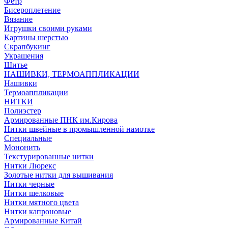
Фетр
Бисероплетение
Вязание
Игрушки своими руками
Картины шерстью
Скрапбукинг
Украшения
Шитье
НАШИВКИ, ТЕРМОАППЛИКАЦИИ
Нашивки
Термоаппликации
НИТКИ
Полиэстер
Армированные ПНК им.Кирова
Нитки швейные в промышленной намотке
Специальные
Мононить
Текстурированные нитки
Нитки Люрекс
Золотые нитки для вышивания
Нитки черные
Нитки шелковые
Нитки мятного цвета
Нитки капроновые
Армированные Китай