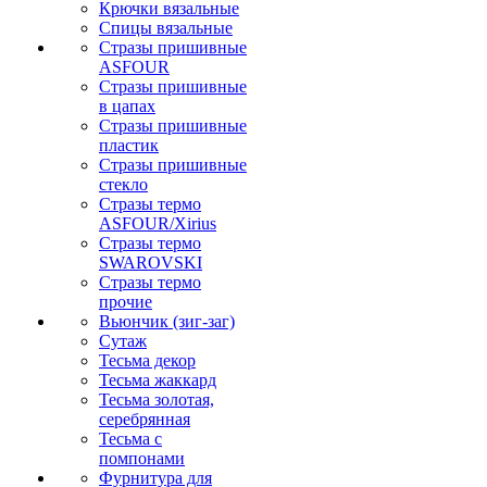
Крючки вязальные
Спицы вязальные
Стразы пришивные
ASFOUR
Стразы пришивные
в цапах
Стразы пришивные
пластик
Стразы пришивные
стекло
Стразы термо
ASFOUR/Xirius
Стразы термо
SWAROVSKI
Стразы термо
прочие
Вьюнчик (зиг-заг)
Сутаж
Тесьма декор
Тесьма жаккард
Тесьма золотая,
серебрянная
Тесьма с
помпонами
Фурнитура для