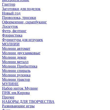
Глиттер
Заготовки для поделок
Новый год
Проволока, тросики
Оформление, скрапбукинг
Лоскуток
Фетр, фелтинг
Флористика
Фурнитура для игрушек
МОЛНИИ
Молнии автомат
Молнии двухзамковые
Молнии декор
Молнии металл
Молнии Прибалтика
Молнии спираль
Молнии рулонка
Молнии трактор
МУЛИНЕ
Набор ниток Мулине
ПНК им.Кирова
Прочее
НАБОРЫ ДЛЯ ТВОРЧЕСТВА
Развивающие игры