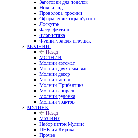
Заготовки для поделок
Новый год
Проволока, тросики
Оформление, скрапбукинг
Лоскуток
Фетр, фелтинг
Флористика
Фурнитура для игрушек
МОЛНИИ
Назад
МОЛНИИ
Молнии автомат
Молнии двухзамковые
Молнии декор
Молнии металл
Молнии Прибалтика
Молнии спираль
Молнии рулонка
Молнии трактор
МУЛИНЕ
Назад
МУЛИНЕ
Набор ниток Мулине
ПНК им.Кирова
Прочее