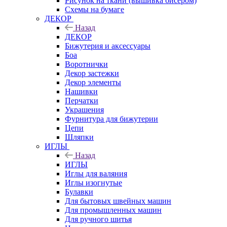
Рисунок на ткани (вышивка бисером)
Схемы на бумаге
ДЕКОР
Назад
ДЕКОР
Бижутерия и аксессуары
Боа
Воротнички
Декор застежки
Декор элементы
Нашивки
Перчатки
Украшения
Фурнитура для бижутерии
Цепи
Шляпки
ИГЛЫ
Назад
ИГЛЫ
Иглы для валяния
Иглы изогнутые
Булавки
Для бытовых швейных машин
Для промышленных машин
Для ручного шитья