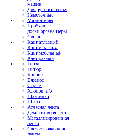
машин
Для ручного шитья
Наметочные
Миниатюры
Пробковые
доски,органайзеры
Свечи
Кант атласный
Кант иск. кожа
Кант мебельный
Кант разный
Гинза
Гипюр
Капрон
Вязаное
Стрейч
Хлопок, п/э
Шантильи
Шитье
Атласная лента
Декоративная лента
Металлизированная
лента
Светоотражающие
ленты