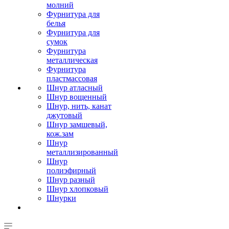
молний
Фурнитура для
белья
Фурнитура для
сумок
Фурнитура
металлическая
Фурнитура
пластмассовая
Шнур атласный
Шнур вощенный
Шнур, нить, канат
джутовый
Шнур замшевый,
кож.зам
Шнур
металлизированный
Шнур
полиэфирный
Шнур разный
Шнур хлопковый
Шнурки