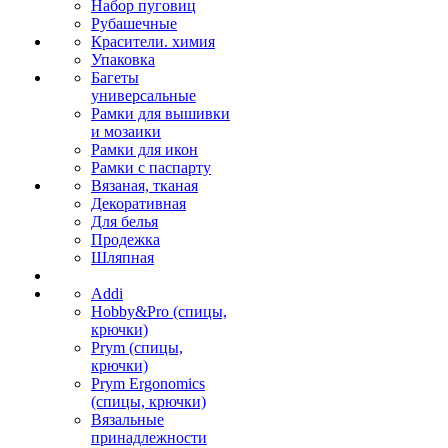
Набор пуговиц
Рубашечные
Красители. химия
Упаковка
Багеты
универсальные
Рамки для вышивки
и мозаики
Рамки для икон
Рамки с паспарту
Вязаная, тканая
Декоративная
Для белья
Продежка
Шляпная
Addi
Hobby&Pro (спицы,
крючки)
Prym (спицы,
крючки)
Prym Ergonomics
(спицы, крючки)
Вязальные
принадлежности