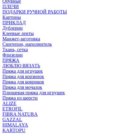
Обувные
ПЛЕЧИ
ПОДАРКИ РУЧНОЙ РАБОТЫ
Картины
ПРИКЛАД
Дублерин
Клеевые ленты
Манжет-заготовка
Синтепон, наполнитель
Ткань, сетка
Флизелин
ПРЯЖА
ЛЮБЛЮ ВЯЗАТЬ
Пряжа для игрушек
Пряжа для корзинок
Пряжа для ковриков
Пряжа для мочалок
Плюшевая пряжа для игрушек
Пряжа из шерсти
ALIZE
ETROFIL
FIBRA NATURA
GAZZAL
HIMALAYA
KARTOPU