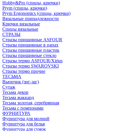
Hobby&Pro (спицы, крючки)
Prym (спицы, крючки)
Prym Ergonomics (спицы, крючки)
Вязальные принадлежности
Крючки вязальные
Спицы вязальные
СТРАЗЫ
Стразы пришивные ASFOUR
Стразы пришивные в цапах
Стразы пришивные пластик
Стразы пришивные стекло
Стразы термо ASFOUR/Xirius
Стразы термо SWAROVSKI
Стразы термо прочие
ТЕСЬМА
Вьюнчик (зиг-заг)
Сутаж
Тесьма декор
Тесьма жаккард
Тесьма золотая, серебрянная
Тесьма с помпонами
ФУРНИТУРА
Фурнитура для молний
Фурнитура для белья
Фурнитура для сумок