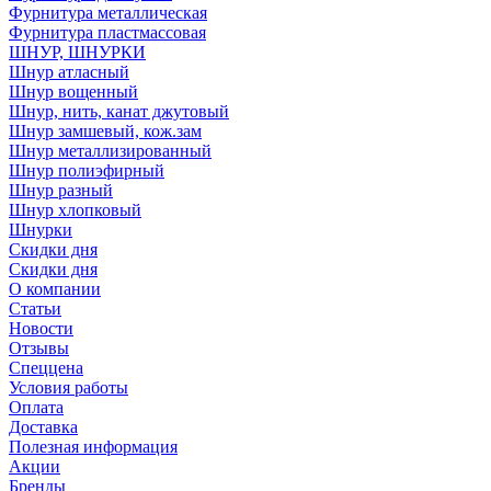
Фурнитура металлическая
Фурнитура пластмассовая
ШНУР, ШНУРКИ
Шнур атласный
Шнур вощенный
Шнур, нить, канат джутовый
Шнур замшевый, кож.зам
Шнур металлизированный
Шнур полиэфирный
Шнур разный
Шнур хлопковый
Шнурки
Скидки дня
Скидки дня
О компании
Статьи
Новости
Отзывы
Спеццена
Условия работы
Оплата
Доставка
Полезная информация
Акции
Бренды