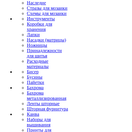
Наследие
Стразы для мозаики
Схемы для мозаики
Инструменты
Коробки для
хранения
Лапки
Насадки (матрицы)
Ножницы
Принадлежности
для шитья
Расходные
материалы
Бисер
Бусины
Пайетки
Бахрома
Бахрома
металлизированная
Ленты шторные
Шторная фурнитура
Канва
Наборы для
вышивания
Принты для