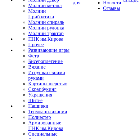
дня
Новости
Молнии металл
Отзывы
Молнии
Прибалтика
Молнии спираль
Молнии рулонка
Молнии трактор
ПНК им.Кирова
Прочее
Развивающие игры
Фетр
Бисероплетение
Вязание
Игрушки своими
руками
Картины шерстью
Скрапбукинг
Украшения
Шитье
Нашивки
Термоаппликации
Полиэстер
Армированные
ПНК им.Кирова
Специальные