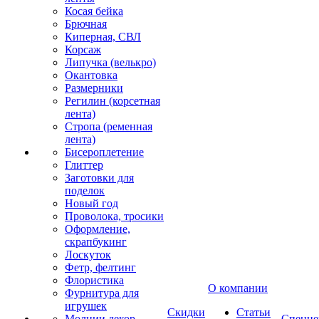
Косая бейка
Брючная
Киперная, СВЛ
Корсаж
Липучка (велькро)
Окантовка
Размерники
Регилин (корсетная
лента)
Стропа (ременная
лента)
Бисероплетение
Глиттер
Заготовки для
поделок
Новый год
Проволока, тросики
Оформление,
скрапбукинг
Лоскуток
Фетр, фелтинг
Флористика
О компании
Фурнитура для
игрушек
Скидки
Статьи
Молнии декор
Спецце