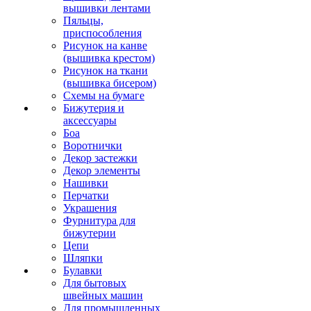
вышивки лентами
Пяльцы,
приспособления
Рисунок на канве
(вышивка крестом)
Рисунок на ткани
(вышивка бисером)
Схемы на бумаге
Бижутерия и
аксессуары
Боа
Воротнички
Декор застежки
Декор элементы
Нашивки
Перчатки
Украшения
Фурнитура для
бижутерии
Цепи
Шляпки
Булавки
Для бытовых
швейных машин
Для промышленных