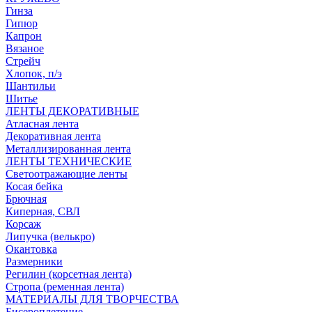
Гинза
Гипюр
Капрон
Вязаное
Стрейч
Хлопок, п/э
Шантильи
Шитье
ЛЕНТЫ ДЕКОРАТИВНЫЕ
Атласная лента
Декоративная лента
Металлизированная лента
ЛЕНТЫ ТЕХНИЧЕСКИЕ
Светоотражающие ленты
Косая бейка
Брючная
Киперная, СВЛ
Корсаж
Липучка (велькро)
Окантовка
Размерники
Регилин (корсетная лента)
Стропа (ременная лента)
МАТЕРИАЛЫ ДЛЯ ТВОРЧЕСТВА
Бисероплетение