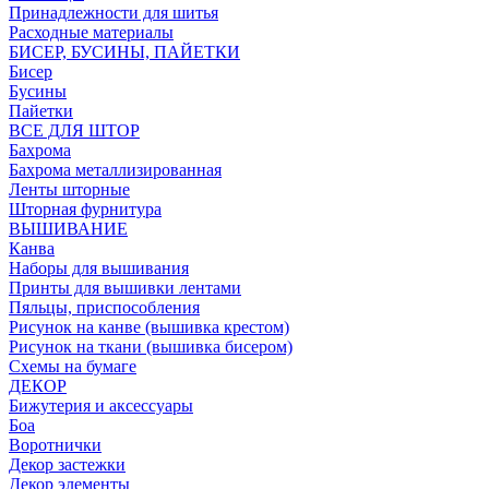
Принадлежности для шитья
Расходные материалы
БИСЕР, БУСИНЫ, ПАЙЕТКИ
Бисер
Бусины
Пайетки
ВСЕ ДЛЯ ШТОР
Бахрома
Бахрома металлизированная
Ленты шторные
Шторная фурнитура
ВЫШИВАНИЕ
Канва
Наборы для вышивания
Принты для вышивки лентами
Пяльцы, приспособления
Рисунок на канве (вышивка крестом)
Рисунок на ткани (вышивка бисером)
Схемы на бумаге
ДЕКОР
Бижутерия и аксессуары
Боа
Воротнички
Декор застежки
Декор элементы