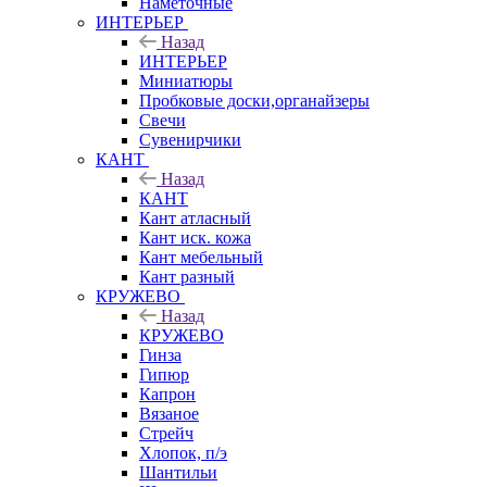
Наметочные
ИНТЕРЬЕР
Назад
ИНТЕРЬЕР
Миниатюры
Пробковые доски,органайзеры
Свечи
Сувенирчики
КАНТ
Назад
КАНТ
Кант атласный
Кант иск. кожа
Кант мебельный
Кант разный
КРУЖЕВО
Назад
КРУЖЕВО
Гинза
Гипюр
Капрон
Вязаное
Стрейч
Хлопок, п/э
Шантильи