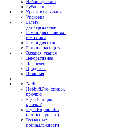
Набор пуговиц
Рубашечные
Красители. химия
Упаковка
Багеты
универсальные
Рамки для вышивки
и мозаики
Рамки для икон
Рамки с паспарту
Вязаная, тканая
Декоративная
Для белья
Продежка
Шляпная
Addi
Hobby&Pro (спицы,
крючки)
Prym (спицы,
крючки)
Prym Ergonomics
(спицы, крючки)
Вязальные
принадлежности