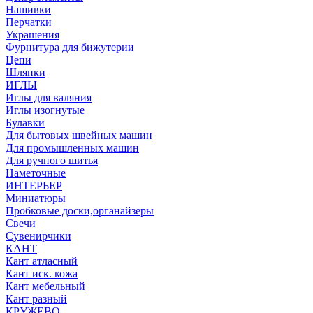
Нашивки
Перчатки
Украшения
Фурнитура для бижутерии
Цепи
Шляпки
ИГЛЫ
Иглы для валяния
Иглы изогнутые
Булавки
Для бытовых швейных машин
Для промышленных машин
Для ручного шитья
Наметочные
ИНТЕРЬЕР
Миниатюры
Пробковые доски,органайзеры
Свечи
Сувенирчики
КАНТ
Кант атласный
Кант иск. кожа
Кант мебельный
Кант разный
КРУЖЕВО