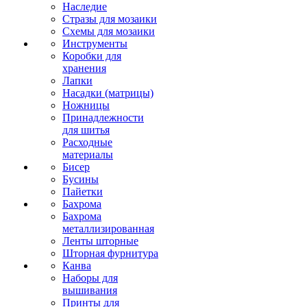
Наследие
Стразы для мозаики
Схемы для мозаики
Инструменты
Коробки для
хранения
Лапки
Насадки (матрицы)
Ножницы
Принадлежности
для шитья
Расходные
материалы
Бисер
Бусины
Пайетки
Бахрома
Бахрома
металлизированная
Ленты шторные
Шторная фурнитура
Канва
Наборы для
вышивания
Принты для