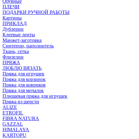
Обувные
ПЛЕЧИ
ПОДАРКИ РУЧНОЙ РАБОТЫ
Картины
ПРИКЛАД
Дублерин
Клеевые ленты
Манжет-заготовка
Синтепон, наполнитель
Ткань, сетка
Флизелин
ПРЯЖА
ЛЮБЛЮ ВЯЗАТЬ
Пряжа для игрушек
Пряжа для корзинок
Пряжа для ковриков
Пряжа для мочалок
Плюшевая пряжа для игрушек
Пряжа из шерсти
ALIZE
ETROFIL
FIBRA NATURA
GAZZAL
HIMALAYA
KARTOPU