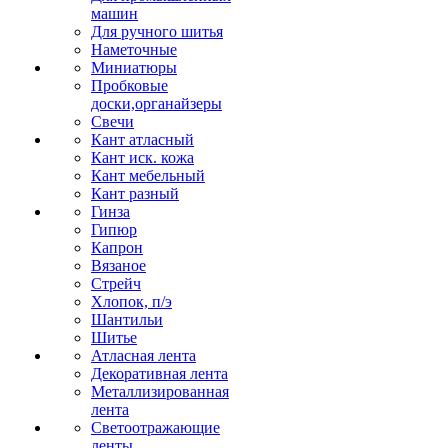
машин
Для ручного шитья
Наметочные
Миниатюры
Пробковые
доски,органайзеры
Свечи
Кант атласный
Кант иск. кожа
Кант мебельный
Кант разный
Гинза
Гипюр
Капрон
Вязаное
Стрейч
Хлопок, п/э
Шантильи
Шитье
Атласная лента
Декоративная лента
Металлизированная
лента
Светоотражающие
ленты