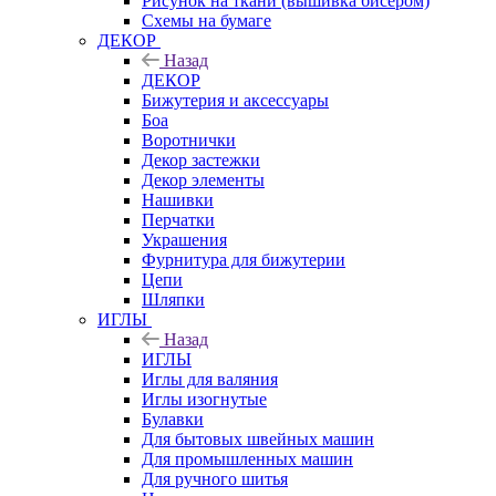
Рисунок на ткани (вышивка бисером)
Схемы на бумаге
ДЕКОР
Назад
ДЕКОР
Бижутерия и аксессуары
Боа
Воротнички
Декор застежки
Декор элементы
Нашивки
Перчатки
Украшения
Фурнитура для бижутерии
Цепи
Шляпки
ИГЛЫ
Назад
ИГЛЫ
Иглы для валяния
Иглы изогнутые
Булавки
Для бытовых швейных машин
Для промышленных машин
Для ручного шитья