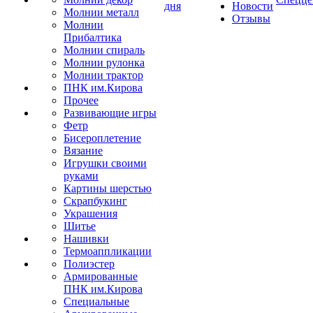
дня
Новости
Молнии металл
Отзывы
Молнии
Прибалтика
Молнии спираль
Молнии рулонка
Молнии трактор
ПНК им.Кирова
Прочее
Развивающие игры
Фетр
Бисероплетение
Вязание
Игрушки своими
руками
Картины шерстью
Скрапбукинг
Украшения
Шитье
Нашивки
Термоаппликации
Полиэстер
Армированные
ПНК им.Кирова
Специальные