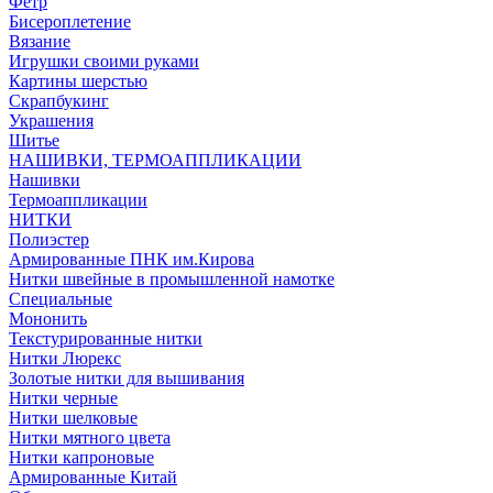
Фетр
Бисероплетение
Вязание
Игрушки своими руками
Картины шерстью
Скрапбукинг
Украшения
Шитье
НАШИВКИ, ТЕРМОАППЛИКАЦИИ
Нашивки
Термоаппликации
НИТКИ
Полиэстер
Армированные ПНК им.Кирова
Нитки швейные в промышленной намотке
Специальные
Мононить
Текстурированные нитки
Нитки Люрекс
Золотые нитки для вышивания
Нитки черные
Нитки шелковые
Нитки мятного цвета
Нитки капроновые
Армированные Китай