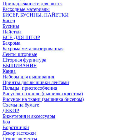
Принадлежности для шитья
Расходные материалы
БИСЕР, БУСИНЫ, ПАЙЕТКИ
Бисер
Бусины
Пайетки
ВСЕ ДЛЯ ШТОР
Бахрома
Бахрома металлизированная
Ленты шторные
Шторная фурнитура
ВЫШИВАНИЕ
Канва
Наборы для вышивания
Принты для вышивки лентами
Пяльцы, приспособления
Рисунок на канве (вышивка крестом)
Рисунок на ткани (вышивка бисером)
Схемы на бумаге
ДЕКОР
Бижутерия и аксессуары
Боа
Воротнички
Декор застежки
Декор элементы