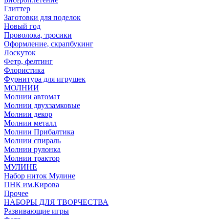
Глиттер
Заготовки для поделок
Новый год
Проволока, тросики
Оформление, скрапбукинг
Лоскуток
Фетр, фелтинг
Флористика
Фурнитура для игрушек
МОЛНИИ
Молнии автомат
Молнии двухзамковые
Молнии декор
Молнии металл
Молнии Прибалтика
Молнии спираль
Молнии рулонка
Молнии трактор
МУЛИНЕ
Набор ниток Мулине
ПНК им.Кирова
Прочее
НАБОРЫ ДЛЯ ТВОРЧЕСТВА
Развивающие игры