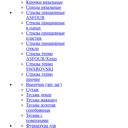
Крючки вязальные
Спицы вязальные
Стразы пришивные
ASFOUR
Стразы пришивные
в цапах
Стразы пришивные
пластик
Стразы пришивные
стекло
Стразы термо
ASFOUR/Xirius
Стразы термо
SWAROVSKI
Стразы термо
прочие
Вьюнчик (зиг-заг)
Сутаж
Тесьма декор
Тесьма жаккард
Тесьма золотая,
серебрянная
Тесьма с
помпонами
Фурнитура для