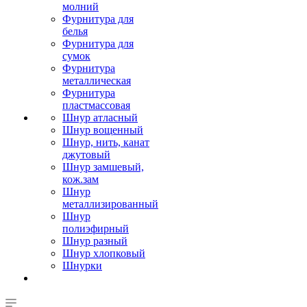
молний
Фурнитура для
белья
Фурнитура для
сумок
Фурнитура
металлическая
Фурнитура
пластмассовая
Шнур атласный
Шнур вощенный
Шнур, нить, канат
джутовый
Шнур замшевый,
кож.зам
Шнур
металлизированный
Шнур
полиэфирный
Шнур разный
Шнур хлопковый
Шнурки