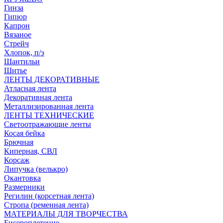
Гинза
Гипюр
Капрон
Вязаное
Стрейч
Хлопок, п/э
Шантильи
Шитье
ЛЕНТЫ ДЕКОРАТИВНЫЕ
Атласная лента
Декоративная лента
Металлизированная лента
ЛЕНТЫ ТЕХНИЧЕСКИЕ
Светоотражающие ленты
Косая бейка
Брючная
Киперная, СВЛ
Корсаж
Липучка (велькро)
Окантовка
Размерники
Регилин (корсетная лента)
Стропа (ременная лента)
МАТЕРИАЛЫ ДЛЯ ТВОРЧЕСТВА
Бисероплетение