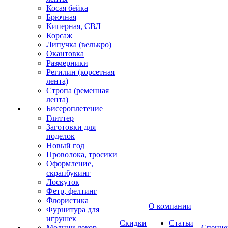
Косая бейка
Брючная
Киперная, СВЛ
Корсаж
Липучка (велькро)
Окантовка
Размерники
Регилин (корсетная
лента)
Стропа (ременная
лента)
Бисероплетение
Глиттер
Заготовки для
поделок
Новый год
Проволока, тросики
Оформление,
скрапбукинг
Лоскуток
Фетр, фелтинг
Флористика
О компании
Фурнитура для
игрушек
Скидки
Статьи
Молнии декор
Спецце