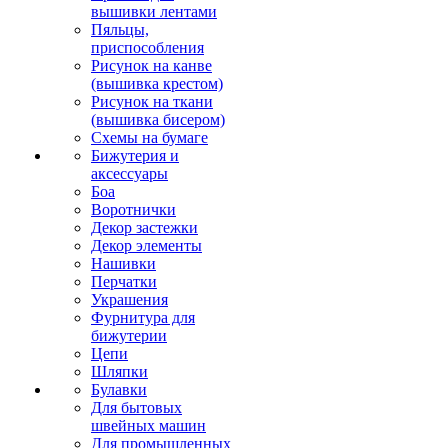
вышивки лентами
Пяльцы,
приспособления
Рисунок на канве
(вышивка крестом)
Рисунок на ткани
(вышивка бисером)
Схемы на бумаге
Бижутерия и
аксессуары
Боа
Воротнички
Декор застежки
Декор элементы
Нашивки
Перчатки
Украшения
Фурнитура для
бижутерии
Цепи
Шляпки
Булавки
Для бытовых
швейных машин
Для промышленных