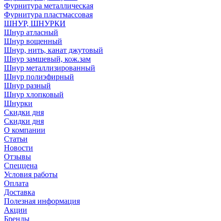
Фурнитура металлическая
Фурнитура пластмассовая
ШНУР, ШНУРКИ
Шнур атласный
Шнур вощенный
Шнур, нить, канат джутовый
Шнур замшевый, кож.зам
Шнур металлизированный
Шнур полиэфирный
Шнур разный
Шнур хлопковый
Шнурки
Скидки дня
Скидки дня
О компании
Статьи
Новости
Отзывы
Спеццена
Условия работы
Оплата
Доставка
Полезная информация
Акции
Бренды