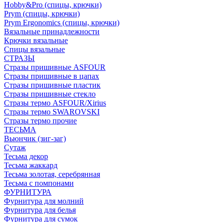
Hobby&Pro (спицы, крючки)
Prym (спицы, крючки)
Prym Ergonomics (спицы, крючки)
Вязальные принадлежности
Крючки вязальные
Спицы вязальные
СТРАЗЫ
Стразы пришивные ASFOUR
Стразы пришивные в цапах
Стразы пришивные пластик
Стразы пришивные стекло
Стразы термо ASFOUR/Xirius
Стразы термо SWAROVSKI
Стразы термо прочие
ТЕСЬМА
Вьюнчик (зиг-заг)
Сутаж
Тесьма декор
Тесьма жаккард
Тесьма золотая, серебрянная
Тесьма с помпонами
ФУРНИТУРА
Фурнитура для молний
Фурнитура для белья
Фурнитура для сумок