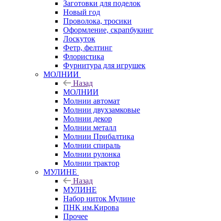
Заготовки для поделок
Новый год
Проволока, тросики
Оформление, скрапбукинг
Лоскуток
Фетр, фелтинг
Флористика
Фурнитура для игрушек
МОЛНИИ
Назад
МОЛНИИ
Молнии автомат
Молнии двухзамковые
Молнии декор
Молнии металл
Молнии Прибалтика
Молнии спираль
Молнии рулонка
Молнии трактор
МУЛИНЕ
Назад
МУЛИНЕ
Набор ниток Мулине
ПНК им.Кирова
Прочее