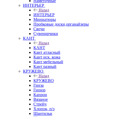
Наметочные
ИНТЕРЬЕР
Назад
ИНТЕРЬЕР
Миниатюры
Пробковые доски,органайзеры
Свечи
Сувенирчики
КАНТ
Назад
КАНТ
Кант атласный
Кант иск. кожа
Кант мебельный
Кант разный
КРУЖЕВО
Назад
КРУЖЕВО
Гинза
Гипюр
Капрон
Вязаное
Стрейч
Хлопок, п/э
Шантильи