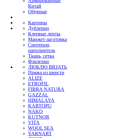
Армированные
Китай
Обувные
Картины
Дублерин
Клеевые ленты
Манжет-заготовка
Синтепон,
наполнитель
Ткань, сетка
Флизелин
ЛЮБЛЮ ВЯЗАТЬ
Пряжа из шерсти
ALIZE
ETROFIL
FIBRA NATURA
GAZZAL
HIMALAYA
KARTOPU
NAKO
KUTNOR
VITA
WOOL SEA
YARNART