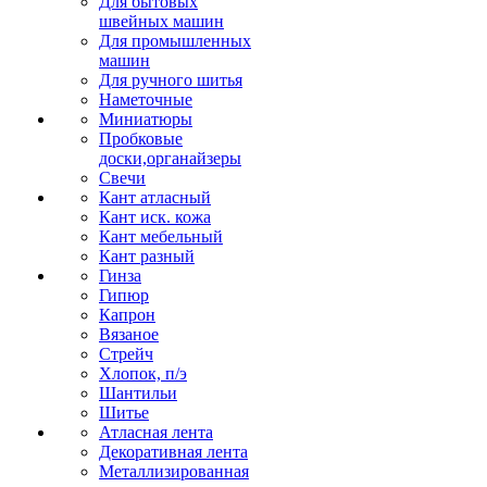
Для бытовых
швейных машин
Для промышленных
машин
Для ручного шитья
Наметочные
Миниатюры
Пробковые
доски,органайзеры
Свечи
Кант атласный
Кант иск. кожа
Кант мебельный
Кант разный
Гинза
Гипюр
Капрон
Вязаное
Стрейч
Хлопок, п/э
Шантильи
Шитье
Атласная лента
Декоративная лента
Металлизированная