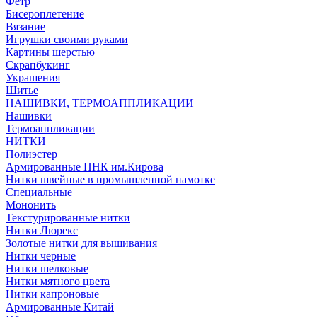
Фетр
Бисероплетение
Вязание
Игрушки своими руками
Картины шерстью
Скрапбукинг
Украшения
Шитье
НАШИВКИ, ТЕРМОАППЛИКАЦИИ
Нашивки
Термоаппликации
НИТКИ
Полиэстер
Армированные ПНК им.Кирова
Нитки швейные в промышленной намотке
Специальные
Мононить
Текстурированные нитки
Нитки Люрекс
Золотые нитки для вышивания
Нитки черные
Нитки шелковые
Нитки мятного цвета
Нитки капроновые
Армированные Китай