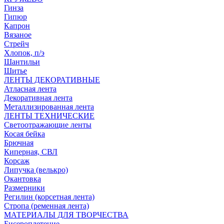
Гинза
Гипюр
Капрон
Вязаное
Стрейч
Хлопок, п/э
Шантильи
Шитье
ЛЕНТЫ ДЕКОРАТИВНЫЕ
Атласная лента
Декоративная лента
Металлизированная лента
ЛЕНТЫ ТЕХНИЧЕСКИЕ
Светоотражающие ленты
Косая бейка
Брючная
Киперная, СВЛ
Корсаж
Липучка (велькро)
Окантовка
Размерники
Регилин (корсетная лента)
Стропа (ременная лента)
МАТЕРИАЛЫ ДЛЯ ТВОРЧЕСТВА
Бисероплетение