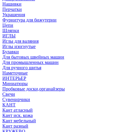
Нашивки
Перчатки
Украшения
Фурнитура для бижутерии
Цепи
Шляпки
ИГЛЫ
Иглы для валяния
Иглы изогнутые
Булавки
Для бытовых швейных машин
Для промышленных машин
Для ручного шитья
Наметочные
ИНТЕРЬЕР
Миниатюры
Пробковые доски,органайзеры
Свечи
Сувенирчики
КАНТ
Кант атласный
Кант иск. кожа
Кант мебельный
Кант разный
КРУЖЕВО