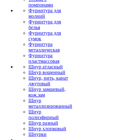
помпонами
Фурнитура для
молний
Фурнитура для
белья
Фурнитура для
сумок
Фурнитура
металлическая
Фурнитура
пластмассовая
Шнур атласный
Шнур вощенный
Шнур, нить, канат
джутовый
Шнур замшевый,
кож.зам
Шнур
металлизированный
Шнур
полиэфирный
Шнур разный
Шнур хлопковый
Шнурки