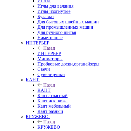
ИГЛЫ
Иглы для валяния
Иглы изогнутые
Булавки
Для бытовых швейных машин
Для промышленных машин
Для ручного шитья
Наметочные
ИНТЕРЬЕР
Назад
ИНТЕРЬЕР
Миниатюры
Пробковые доски,органайзеры
Свечи
Сувенирчики
КАНТ
Назад
КАНТ
Кант атласный
Кант иск. кожа
Кант мебельный
Кант разный
КРУЖЕВО
Назад
КРУЖЕВО