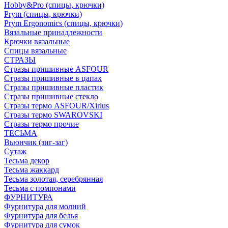
Hobby&Pro (спицы, крючки)
Prym (спицы, крючки)
Prym Ergonomics (спицы, крючки)
Вязальные принадлежности
Крючки вязальные
Спицы вязальные
СТРАЗЫ
Стразы пришивные ASFOUR
Стразы пришивные в цапах
Стразы пришивные пластик
Стразы пришивные стекло
Стразы термо ASFOUR/Xirius
Стразы термо SWAROVSKI
Стразы термо прочие
ТЕСЬМА
Вьюнчик (зиг-заг)
Сутаж
Тесьма декор
Тесьма жаккард
Тесьма золотая, серебрянная
Тесьма с помпонами
ФУРНИТУРА
Фурнитура для молний
Фурнитура для белья
Фурнитура для сумок