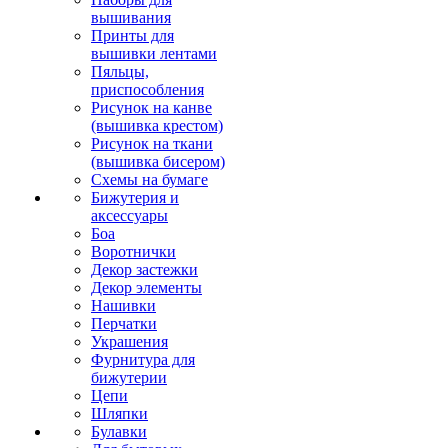
вышивания
Принты для
вышивки лентами
Пяльцы,
приспособления
Рисунок на канве
(вышивка крестом)
Рисунок на ткани
(вышивка бисером)
Схемы на бумаге
Бижутерия и
аксессуары
Боа
Воротнички
Декор застежки
Декор элементы
Нашивки
Перчатки
Украшения
Фурнитура для
бижутерии
Цепи
Шляпки
Булавки