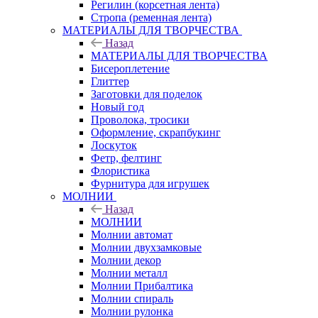
Регилин (корсетная лента)
Стропа (ременная лента)
МАТЕРИАЛЫ ДЛЯ ТВОРЧЕСТВА
Назад
МАТЕРИАЛЫ ДЛЯ ТВОРЧЕСТВА
Бисероплетение
Глиттер
Заготовки для поделок
Новый год
Проволока, тросики
Оформление, скрапбукинг
Лоскуток
Фетр, фелтинг
Флористика
Фурнитура для игрушек
МОЛНИИ
Назад
МОЛНИИ
Молнии автомат
Молнии двухзамковые
Молнии декор
Молнии металл
Молнии Прибалтика
Молнии спираль
Молнии рулонка