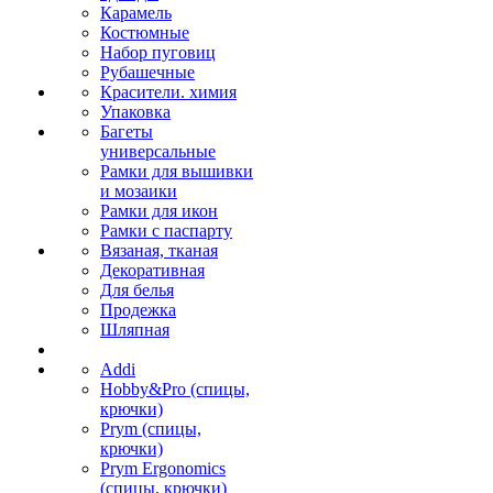
Карамель
Костюмные
Набор пуговиц
Рубашечные
Красители. химия
Упаковка
Багеты
универсальные
Рамки для вышивки
и мозаики
Рамки для икон
Рамки с паспарту
Вязаная, тканая
Декоративная
Для белья
Продежка
Шляпная
Addi
Hobby&Pro (спицы,
крючки)
Prym (спицы,
крючки)
Prym Ergonomics
(спицы, крючки)