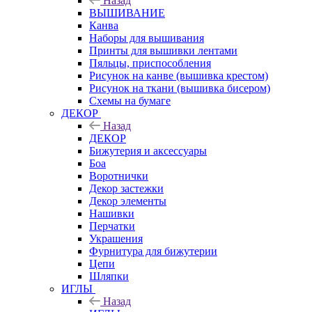
Назад
ВЫШИВАНИЕ
Канва
Наборы для вышивания
Принты для вышивки лентами
Пяльцы, приспособления
Рисунок на канве (вышивка крестом)
Рисунок на ткани (вышивка бисером)
Схемы на бумаге
ДЕКОР
Назад
ДЕКОР
Бижутерия и аксессуары
Боа
Воротнички
Декор застежки
Декор элементы
Нашивки
Перчатки
Украшения
Фурнитура для бижутерии
Цепи
Шляпки
ИГЛЫ
Назад