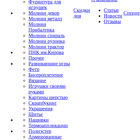
Фурнитура для
игрушек
Скидки
Статьи
Молнии декор
Спецце
дня
Новости
Молнии металл
Отзывы
Молнии
Прибалтика
Молнии спираль
Молнии рулонка
Молнии трактор
ПНК им.Кирова
Прочее
Развивающие игры
Фетр
Бисероплетение
Вязание
Игрушки своими
руками
Картины шерстью
Скрапбукинг
Украшения
Шитье
Нашивки
Термоаппликации
Полиэстер
Армированные