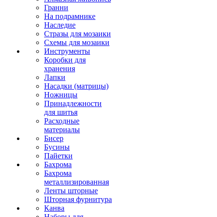
Гранни
На подрамнике
Наследие
Стразы для мозаики
Схемы для мозаики
Инструменты
Коробки для
хранения
Лапки
Насадки (матрицы)
Ножницы
Принадлежности
для шитья
Расходные
материалы
Бисер
Бусины
Пайетки
Бахрома
Бахрома
металлизированная
Ленты шторные
Шторная фурнитура
Канва
Наборы для