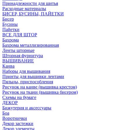
Принадлежности для шитья
Расходные материалы
БИСЕР, БУСИНЫ, ПАЙЕТКИ
Бисер
Бусины
Пайетки
ВСЕ ДЛЯ ШТОР
Бахрома
Бахрома металлизированная
Ленты шторные
Шторная фурнитура
ВЫШИВАНИЕ
Канва
Наборы для вышивания
Принты для вышивки лентами
Пяльцы, приспособления
Рисунок на канве (вышивка крестом)
Рисунок на ткани (вышивка бисером)
Схемы на бумаге
ДЕКОР
Бижутерия и аксессуары
Боа
Воротнички
Декор застежки
Декор элементы