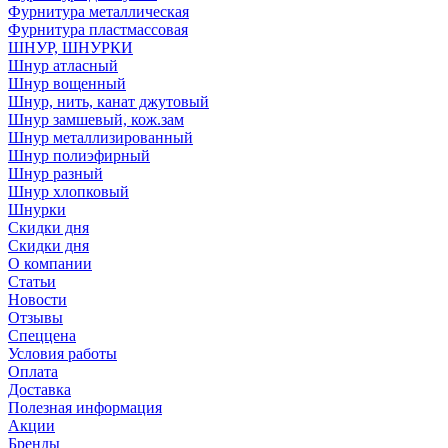
Фурнитура металлическая
Фурнитура пластмассовая
ШНУР, ШНУРКИ
Шнур атласный
Шнур вощенный
Шнур, нить, канат джутовый
Шнур замшевый, кож.зам
Шнур металлизированный
Шнур полиэфирный
Шнур разный
Шнур хлопковый
Шнурки
Скидки дня
Скидки дня
О компании
Статьи
Новости
Отзывы
Спеццена
Условия работы
Оплата
Доставка
Полезная информация
Акции
Бренды