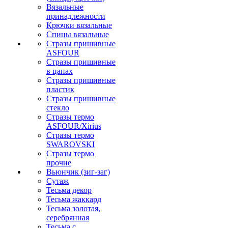
Вязальные
принадлежности
Крючки вязальные
Спицы вязальные
Стразы пришивные
ASFOUR
Стразы пришивные
в цапах
Стразы пришивные
пластик
Стразы пришивные
стекло
Стразы термо
ASFOUR/Xirius
Стразы термо
SWAROVSKI
Стразы термо
прочие
Вьюнчик (зиг-заг)
Сутаж
Тесьма декор
Тесьма жаккард
Тесьма золотая,
серебрянная
Тесьма с