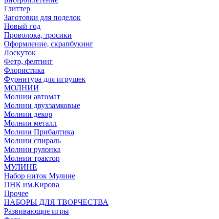
Глиттер
Заготовки для поделок
Новый год
Проволока, тросики
Оформление, скрапбукинг
Лоскуток
Фетр, фелтинг
Флористика
Фурнитура для игрушек
МОЛНИИ
Молнии автомат
Молнии двухзамковые
Молнии декор
Молнии металл
Молнии Прибалтика
Молнии спираль
Молнии рулонка
Молнии трактор
МУЛИНЕ
Набор ниток Мулине
ПНК им.Кирова
Прочее
НАБОРЫ ДЛЯ ТВОРЧЕСТВА
Развивающие игры