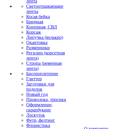
лента
Светоотражающие
ленты
Косая бейка
Брючная
Киперная, СВЛ
Корсаж
Липучка (велькро)
Окантовка
Размерники
Регилин (корсетная
лента)
Стропа (ременная
лента)
Бисероплетение
Глиттер
Заготовки для
поделок
Новый год
Проволока, тросики
Оформление,
скрапбукинг
Лоскуток
Фетр, фелтинг
Флористика
О компании