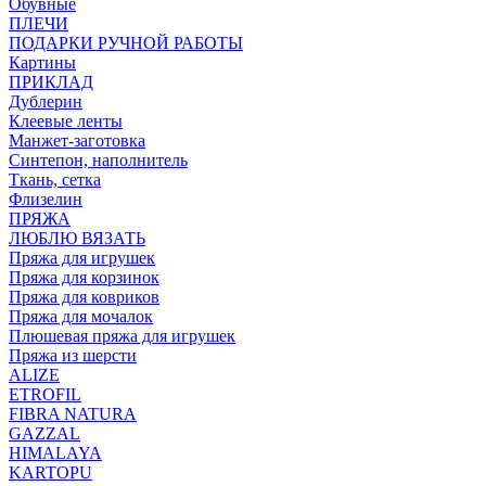
Обувные
ПЛЕЧИ
ПОДАРКИ РУЧНОЙ РАБОТЫ
Картины
ПРИКЛАД
Дублерин
Клеевые ленты
Манжет-заготовка
Синтепон, наполнитель
Ткань, сетка
Флизелин
ПРЯЖА
ЛЮБЛЮ ВЯЗАТЬ
Пряжа для игрушек
Пряжа для корзинок
Пряжа для ковриков
Пряжа для мочалок
Плюшевая пряжа для игрушек
Пряжа из шерсти
ALIZE
ETROFIL
FIBRA NATURA
GAZZAL
HIMALAYA
KARTOPU