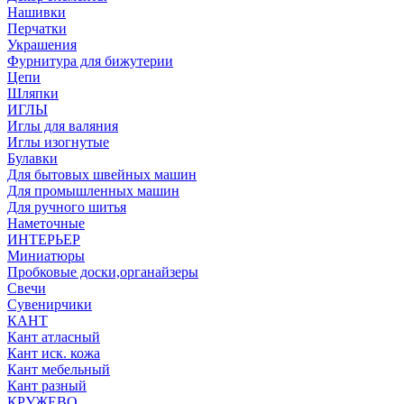
Нашивки
Перчатки
Украшения
Фурнитура для бижутерии
Цепи
Шляпки
ИГЛЫ
Иглы для валяния
Иглы изогнутые
Булавки
Для бытовых швейных машин
Для промышленных машин
Для ручного шитья
Наметочные
ИНТЕРЬЕР
Миниатюры
Пробковые доски,органайзеры
Свечи
Сувенирчики
КАНТ
Кант атласный
Кант иск. кожа
Кант мебельный
Кант разный
КРУЖЕВО