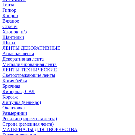
Гинза
Гипюр
Капрон
Вязаное
Стрейч
Хлопок, п/э
Шантильи
Шитье
ЛЕНТЫ ДЕКОРАТИВНЫЕ
Атласная лента
Декоративная лента
Металлизированная лента
ЛЕНТЫ ТЕХНИЧЕСКИЕ
Светоотражающие ленты
Косая бейка
Брючная
Киперная, СВЛ
Корсаж
Липучка (велькро)
Окантовка
Размерники
Регилин (корсетная лента)
Стропа (ременная лента)
МАТЕРИАЛЫ ДЛЯ ТВОРЧЕСТВА
Бисероплетение