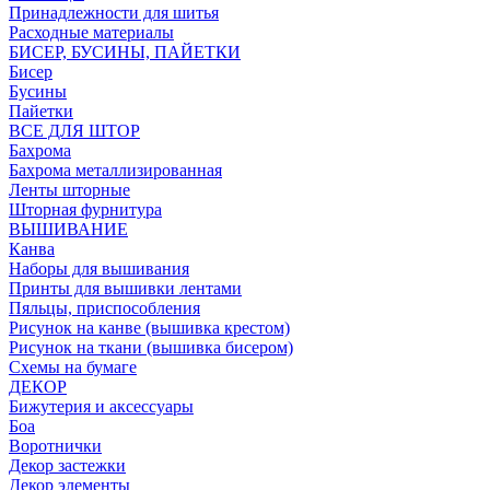
Принадлежности для шитья
Расходные материалы
БИСЕР, БУСИНЫ, ПАЙЕТКИ
Бисер
Бусины
Пайетки
ВСЕ ДЛЯ ШТОР
Бахрома
Бахрома металлизированная
Ленты шторные
Шторная фурнитура
ВЫШИВАНИЕ
Канва
Наборы для вышивания
Принты для вышивки лентами
Пяльцы, приспособления
Рисунок на канве (вышивка крестом)
Рисунок на ткани (вышивка бисером)
Схемы на бумаге
ДЕКОР
Бижутерия и аксессуары
Боа
Воротнички
Декор застежки
Декор элементы