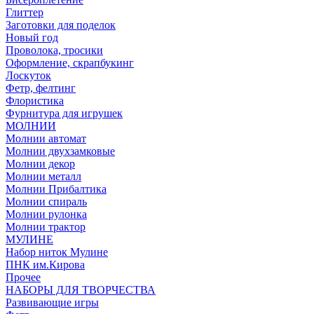
Глиттер
Заготовки для поделок
Новый год
Проволока, тросики
Оформление, скрапбукинг
Лоскуток
Фетр, фелтинг
Флористика
Фурнитура для игрушек
МОЛНИИ
Молнии автомат
Молнии двухзамковые
Молнии декор
Молнии металл
Молнии Прибалтика
Молнии спираль
Молнии рулонка
Молнии трактор
МУЛИНЕ
Набор ниток Мулине
ПНК им.Кирова
Прочее
НАБОРЫ ДЛЯ ТВОРЧЕСТВА
Развивающие игры