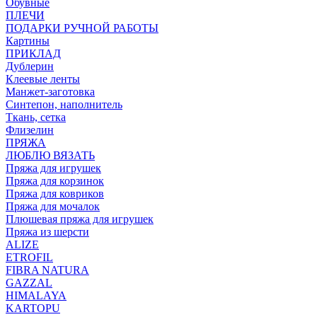
Обувные
ПЛЕЧИ
ПОДАРКИ РУЧНОЙ РАБОТЫ
Картины
ПРИКЛАД
Дублерин
Клеевые ленты
Манжет-заготовка
Синтепон, наполнитель
Ткань, сетка
Флизелин
ПРЯЖА
ЛЮБЛЮ ВЯЗАТЬ
Пряжа для игрушек
Пряжа для корзинок
Пряжа для ковриков
Пряжа для мочалок
Плюшевая пряжа для игрушек
Пряжа из шерсти
ALIZE
ETROFIL
FIBRA NATURA
GAZZAL
HIMALAYA
KARTOPU