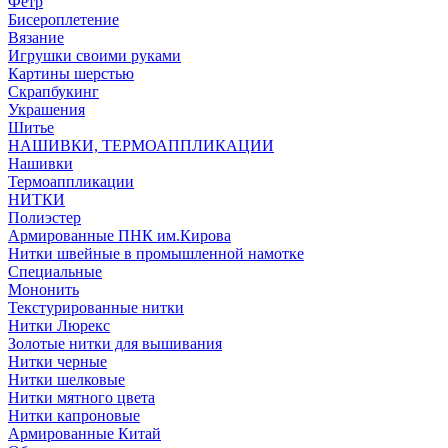
Фетр
Бисероплетение
Вязание
Игрушки своими руками
Картины шерстью
Скрапбукинг
Украшения
Шитье
НАШИВКИ, ТЕРМОАППЛИКАЦИИ
Нашивки
Термоаппликации
НИТКИ
Полиэстер
Армированные ПНК им.Кирова
Нитки швейные в промышленной намотке
Специальные
Мононить
Текстурированные нитки
Нитки Люрекс
Золотые нитки для вышивания
Нитки черные
Нитки шелковые
Нитки мятного цвета
Нитки капроновые
Армированные Китай