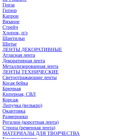
Гинза
Гипюр
Капрон
Вязаное
Стрейч
Хлопок, п/э
Шантильи
Шитье
ЛЕНТЫ ДЕКОРАТИВНЫЕ
Атласная лента
Декоративная лента
Металлизированная лента
ЛЕНТЫ ТЕХНИЧЕСКИЕ
Светоотражающие ленты
Косая бейка
Брючная
Киперная, СВЛ
Корсаж
Липучка (велькро)
Окантовка
Размерники
Регилин (корсетная лента)
Стропа (ременная лента)
МАТЕРИАЛЫ ДЛЯ ТВОРЧЕСТВА
Бисероплетение