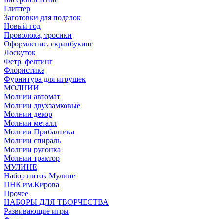
Глиттер
Заготовки для поделок
Новый год
Проволока, тросики
Оформление, скрапбукинг
Лоскуток
Фетр, фелтинг
Флористика
Фурнитура для игрушек
МОЛНИИ
Молнии автомат
Молнии двухзамковые
Молнии декор
Молнии металл
Молнии Прибалтика
Молнии спираль
Молнии рулонка
Молнии трактор
МУЛИНЕ
Набор ниток Мулине
ПНК им.Кирова
Прочее
НАБОРЫ ДЛЯ ТВОРЧЕСТВА
Развивающие игры