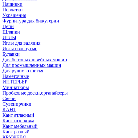
Нашивки
Перчатки
Украшения
Фурнитура для бижутерии
Цепи
Шляпки
ИГЛЫ
Иглы для валяния
Иглы изогнутые
Булавки
Для бытовых швейных машин
Для промышленных машин
Для ручного шитья
Наметочные
ИНТЕРЬЕР
Миниатюры
Пробковые доски,органайзеры
Свечи
Сувенирчики
КАНТ
Кант атласный
Кант иск. кожа
Кант мебельный
Кант разный
КРУЖЕВО