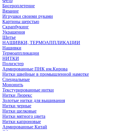
Фетр
Бисероплетение
Вязание
Игрушки своими руками
Картины шерстью
Скрапбукинг
Украшения
Шитье
НАШИВКИ, ТЕРМОАППЛИКАЦИИ
Нашивки
Термоаппликации
НИТКИ
Полиэстер
Армированные ПНК им.Кирова
Нитки швейные в промышленной намотке
Специальные
Мононить
Текстурированные нитки
Нитки Люрекс
Золотые нитки для вышивания
Нитки черные
Нитки шелковые
Нитки мятного цвета
Нитки капроновые
Армированные Китай