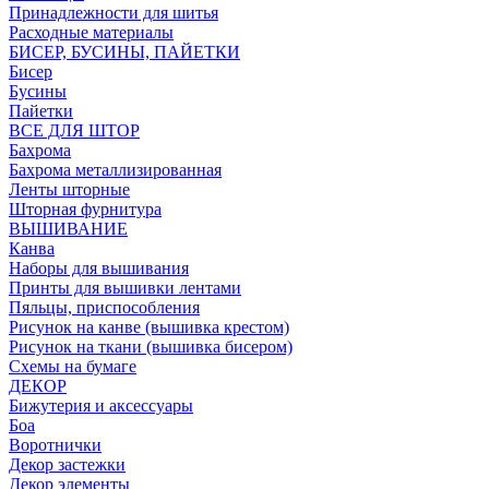
Принадлежности для шитья
Расходные материалы
БИСЕР, БУСИНЫ, ПАЙЕТКИ
Бисер
Бусины
Пайетки
ВСЕ ДЛЯ ШТОР
Бахрома
Бахрома металлизированная
Ленты шторные
Шторная фурнитура
ВЫШИВАНИЕ
Канва
Наборы для вышивания
Принты для вышивки лентами
Пяльцы, приспособления
Рисунок на канве (вышивка крестом)
Рисунок на ткани (вышивка бисером)
Схемы на бумаге
ДЕКОР
Бижутерия и аксессуары
Боа
Воротнички
Декор застежки
Декор элементы