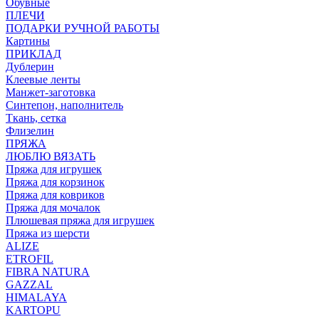
Обувные
ПЛЕЧИ
ПОДАРКИ РУЧНОЙ РАБОТЫ
Картины
ПРИКЛАД
Дублерин
Клеевые ленты
Манжет-заготовка
Синтепон, наполнитель
Ткань, сетка
Флизелин
ПРЯЖА
ЛЮБЛЮ ВЯЗАТЬ
Пряжа для игрушек
Пряжа для корзинок
Пряжа для ковриков
Пряжа для мочалок
Плюшевая пряжа для игрушек
Пряжа из шерсти
ALIZE
ETROFIL
FIBRA NATURA
GAZZAL
HIMALAYA
KARTOPU