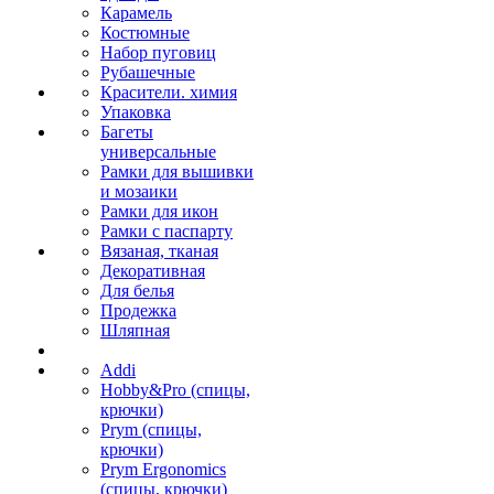
Карамель
Костюмные
Набор пуговиц
Рубашечные
Красители. химия
Упаковка
Багеты
универсальные
Рамки для вышивки
и мозаики
Рамки для икон
Рамки с паспарту
Вязаная, тканая
Декоративная
Для белья
Продежка
Шляпная
Addi
Hobby&Pro (спицы,
крючки)
Prym (спицы,
крючки)
Prym Ergonomics
(спицы, крючки)