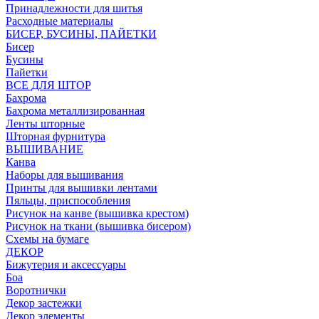
Принадлежности для шитья
Расходные материалы
БИСЕР, БУСИНЫ, ПАЙЕТКИ
Бисер
Бусины
Пайетки
ВСЕ ДЛЯ ШТОР
Бахрома
Бахрома металлизированная
Ленты шторные
Шторная фурнитура
ВЫШИВАНИЕ
Канва
Наборы для вышивания
Принты для вышивки лентами
Пяльцы, приспособления
Рисунок на канве (вышивка крестом)
Рисунок на ткани (вышивка бисером)
Схемы на бумаге
ДЕКОР
Бижутерия и аксессуары
Боа
Воротнички
Декор застежки
Декор элементы