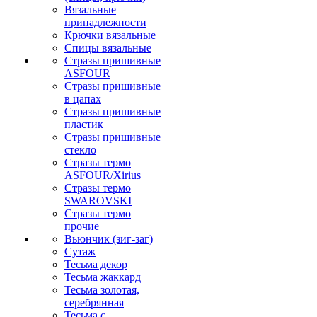
Вязальные
принадлежности
Крючки вязальные
Спицы вязальные
Стразы пришивные
ASFOUR
Стразы пришивные
в цапах
Стразы пришивные
пластик
Стразы пришивные
стекло
Стразы термо
ASFOUR/Xirius
Стразы термо
SWAROVSKI
Стразы термо
прочие
Вьюнчик (зиг-заг)
Сутаж
Тесьма декор
Тесьма жаккард
Тесьма золотая,
серебрянная
Тесьма с