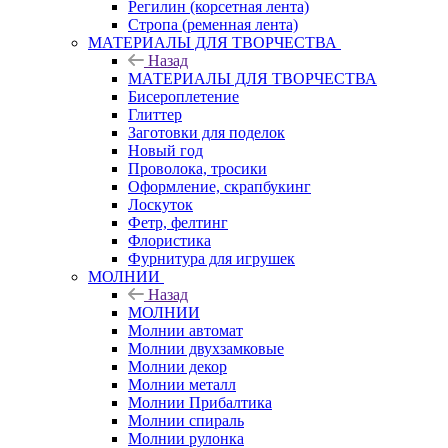
Регилин (корсетная лента)
Стропа (ременная лента)
МАТЕРИАЛЫ ДЛЯ ТВОРЧЕСТВА
Назад
МАТЕРИАЛЫ ДЛЯ ТВОРЧЕСТВА
Бисероплетение
Глиттер
Заготовки для поделок
Новый год
Проволока, тросики
Оформление, скрапбукинг
Лоскуток
Фетр, фелтинг
Флористика
Фурнитура для игрушек
МОЛНИИ
Назад
МОЛНИИ
Молнии автомат
Молнии двухзамковые
Молнии декор
Молнии металл
Молнии Прибалтика
Молнии спираль
Молнии рулонка