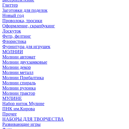
Глиттер
Заготовки для поделок
Новый год
Проволока, тросики
Оформление, скрапбукинг
Лоскуток
Фетр, фелтинг
Флористика
Фурнитура для игрушек
МОЛНИИ
Молнии автомат
Молнии двухзамковые
Молнии декор
Молнии металл
Молнии Прибалтика
Молнии спираль
Молнии рулонка
Молнии трактор
МУЛИНЕ
Набор ниток Мулине
ПНК им.Кирова
Прочее
НАБОРЫ ДЛЯ ТВОРЧЕСТВА
Развивающие игры