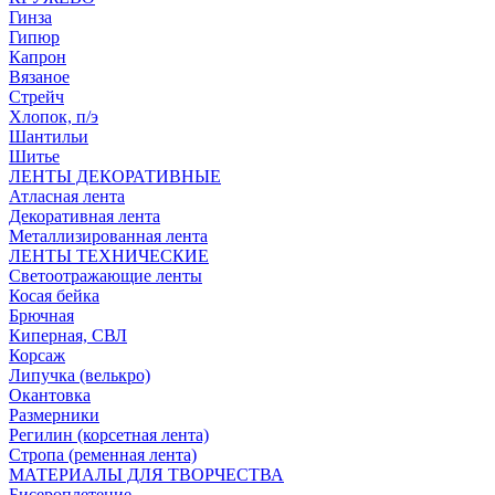
Гинза
Гипюр
Капрон
Вязаное
Стрейч
Хлопок, п/э
Шантильи
Шитье
ЛЕНТЫ ДЕКОРАТИВНЫЕ
Атласная лента
Декоративная лента
Металлизированная лента
ЛЕНТЫ ТЕХНИЧЕСКИЕ
Светоотражающие ленты
Косая бейка
Брючная
Киперная, СВЛ
Корсаж
Липучка (велькро)
Окантовка
Размерники
Регилин (корсетная лента)
Стропа (ременная лента)
МАТЕРИАЛЫ ДЛЯ ТВОРЧЕСТВА
Бисероплетение