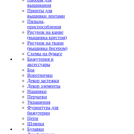
вышивания
Принты для
вышивки лентами
Пяльцы,
приспособления
Рисунок на канве
(вышивка крестом)
Рисунок на ткани
(вышивка бисером)
Схемы на бумаге
Бижутерия и
аксессуары
Боа
Воротнички
Декор застежки
Декор элементы
Нашивки
Перчатки
Украшения
Фурнитура для
бижутерии
Цепи
Шляпки
Булавки