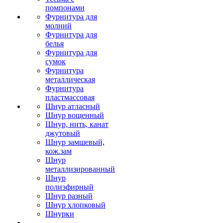
помпонами
Фурнитура для
молний
Фурнитура для
белья
Фурнитура для
сумок
Фурнитура
металлическая
Фурнитура
пластмассовая
Шнур атласный
Шнур вощенный
Шнур, нить, канат
джутовый
Шнур замшевый,
кож.зам
Шнур
металлизированный
Шнур
полиэфирный
Шнур разный
Шнур хлопковый
Шнурки