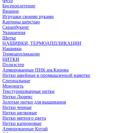
Фетр
Бисероплетение
Вязание
Игрушки своими руками
Картины шерстью
Скрапбукинг
Украшения
Шитье
НАШИВКИ, ТЕРМОАППЛИКАЦИИ
Нашивки
Термоаппликации
НИТКИ
Полиэстер
Армированные ПНК им.Кирова
Нитки швейные в промышленной намотке
Специальные
Мононить
Текстурированные нитки
Нитки Люрекс
Золотые нитки для вышивания
Нитки черные
Нитки шелковые
Нитки мятного цвета
Нитки капроновые
Армированные Китай