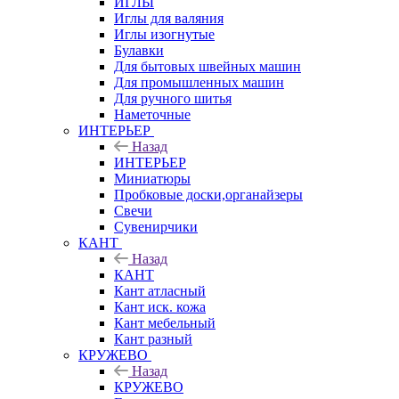
ИГЛЫ
Иглы для валяния
Иглы изогнутые
Булавки
Для бытовых швейных машин
Для промышленных машин
Для ручного шитья
Наметочные
ИНТЕРЬЕР
Назад
ИНТЕРЬЕР
Миниатюры
Пробковые доски,органайзеры
Свечи
Сувенирчики
КАНТ
Назад
КАНТ
Кант атласный
Кант иск. кожа
Кант мебельный
Кант разный
КРУЖЕВО
Назад
КРУЖЕВО