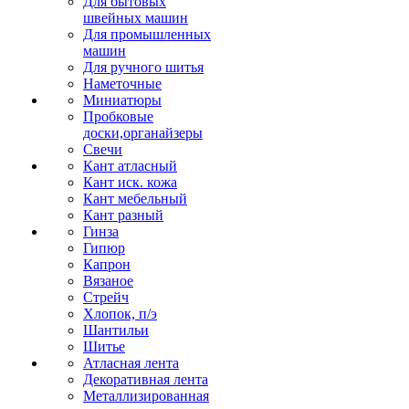
Для бытовых
швейных машин
Для промышленных
машин
Для ручного шитья
Наметочные
Миниатюры
Пробковые
доски,органайзеры
Свечи
Кант атласный
Кант иск. кожа
Кант мебельный
Кант разный
Гинза
Гипюр
Капрон
Вязаное
Стрейч
Хлопок, п/э
Шантильи
Шитье
Атласная лента
Декоративная лента
Металлизированная