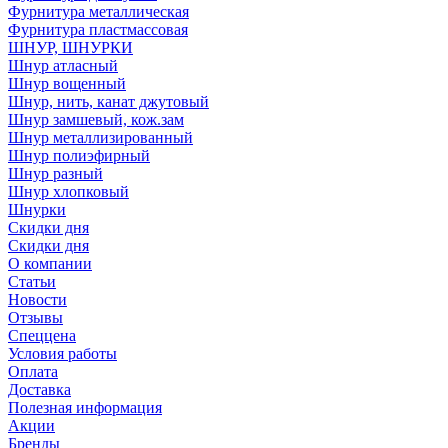
Фурнитура металлическая
Фурнитура пластмассовая
ШНУР, ШНУРКИ
Шнур атласный
Шнур вощенный
Шнур, нить, канат джутовый
Шнур замшевый, кож.зам
Шнур металлизированный
Шнур полиэфирный
Шнур разный
Шнур хлопковый
Шнурки
Скидки дня
Скидки дня
О компании
Статьи
Новости
Отзывы
Спеццена
Условия работы
Оплата
Доставка
Полезная информация
Акции
Бренды