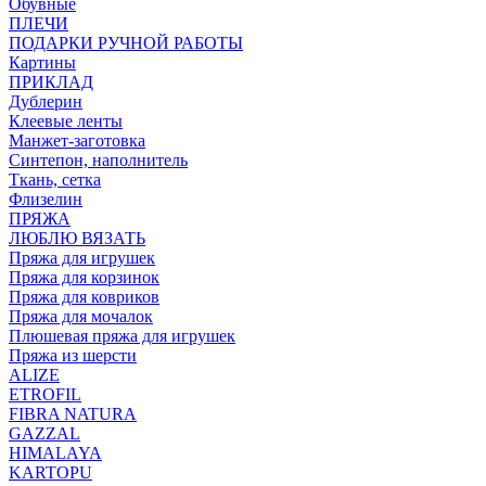
Обувные
ПЛЕЧИ
ПОДАРКИ РУЧНОЙ РАБОТЫ
Картины
ПРИКЛАД
Дублерин
Клеевые ленты
Манжет-заготовка
Синтепон, наполнитель
Ткань, сетка
Флизелин
ПРЯЖА
ЛЮБЛЮ ВЯЗАТЬ
Пряжа для игрушек
Пряжа для корзинок
Пряжа для ковриков
Пряжа для мочалок
Плюшевая пряжа для игрушек
Пряжа из шерсти
ALIZE
ETROFIL
FIBRA NATURA
GAZZAL
HIMALAYA
KARTOPU