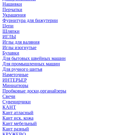
Нашивки
Перчатки
Украшения
Фурнитура для бижутерии
Цепи
Шляпки
ИГЛЫ
Иглы для валяния
Иглы изогнутые
Булавки
Для бытовых швейных машин
Для промышленных машин
Для ручного шитья
Наметочные
ИНТЕРЬЕР
Миниатюры
Пробковые доски,органайзеры
Свечи
Сувенирчики
КАНТ
Кант атласный
Кант иск. кожа
Кант мебельный
Кант разный
КРУЖЕВО