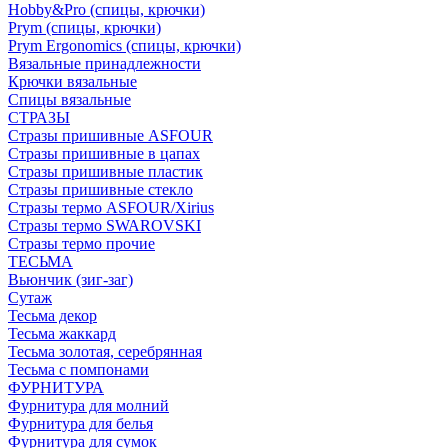
Hobby&Pro (спицы, крючки)
Prym (спицы, крючки)
Prym Ergonomics (спицы, крючки)
Вязальные принадлежности
Крючки вязальные
Спицы вязальные
СТРАЗЫ
Стразы пришивные ASFOUR
Стразы пришивные в цапах
Стразы пришивные пластик
Стразы пришивные стекло
Стразы термо ASFOUR/Xirius
Стразы термо SWAROVSKI
Стразы термо прочие
ТЕСЬМА
Вьюнчик (зиг-заг)
Сутаж
Тесьма декор
Тесьма жаккард
Тесьма золотая, серебрянная
Тесьма с помпонами
ФУРНИТУРА
Фурнитура для молний
Фурнитура для белья
Фурнитура для сумок