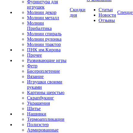
Фурнитура для
игрушек
Скидки
Статьи
Молнии декор
Спецце
дня
Новости
Молнии металл
Отзывы
Молнии
Прибалтика
Молнии спираль
Молнии рулонка
Молнии трактор
ПНК им.Кирова
Прочее
Развивающие игры
Фетр
Бисероплетение
Вязание
Игрушки своими
руками
Картины шерстью
Скрапбукинг
Украшения
Шитье
Нашивки
Термоаппликации
Полиэстер
Армированные