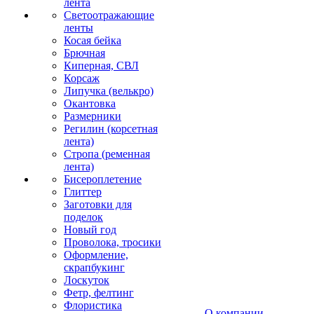
лента
Светоотражающие
ленты
Косая бейка
Брючная
Киперная, СВЛ
Корсаж
Липучка (велькро)
Окантовка
Размерники
Регилин (корсетная
лента)
Стропа (ременная
лента)
Бисероплетение
Глиттер
Заготовки для
поделок
Новый год
Проволока, тросики
Оформление,
скрапбукинг
Лоскуток
Фетр, фелтинг
Флористика
О компании