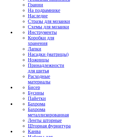
Гранни
На подрамнике
Наследие
Стразы для мозаики
Схемы для мозаики
Инструменты
Коробки для
хранения
Лапки
Насадки (матрицы)
Ножницы
Принадлежности
для шитья
Расходные
материалы
Бисер
Бусины
Пайетки
Бахрома
Бахрома
металлизированная
Ленты шторные
Шторная фурнитура
Канва
Наборы для