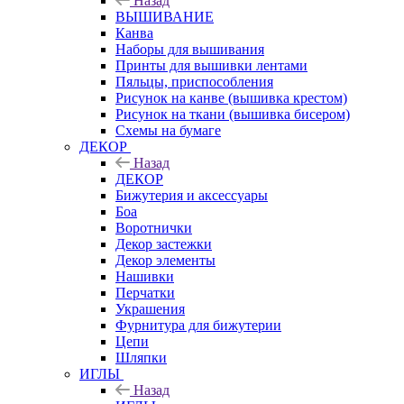
Назад
ВЫШИВАНИЕ
Канва
Наборы для вышивания
Принты для вышивки лентами
Пяльцы, приспособления
Рисунок на канве (вышивка крестом)
Рисунок на ткани (вышивка бисером)
Схемы на бумаге
ДЕКОР
Назад
ДЕКОР
Бижутерия и аксессуары
Боа
Воротнички
Декор застежки
Декор элементы
Нашивки
Перчатки
Украшения
Фурнитура для бижутерии
Цепи
Шляпки
ИГЛЫ
Назад