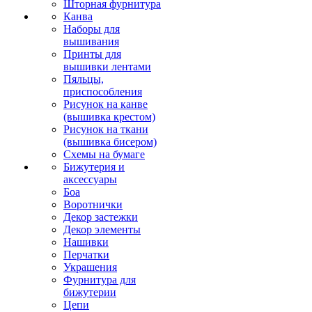
Шторная фурнитура
Канва
Наборы для
вышивания
Принты для
вышивки лентами
Пяльцы,
приспособления
Рисунок на канве
(вышивка крестом)
Рисунок на ткани
(вышивка бисером)
Схемы на бумаге
Бижутерия и
аксессуары
Боа
Воротнички
Декор застежки
Декор элементы
Нашивки
Перчатки
Украшения
Фурнитура для
бижутерии
Цепи