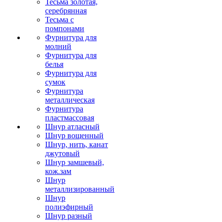
Тесьма золотая,
серебрянная
Тесьма с
помпонами
Фурнитура для
молний
Фурнитура для
белья
Фурнитура для
сумок
Фурнитура
металлическая
Фурнитура
пластмассовая
Шнур атласный
Шнур вощенный
Шнур, нить, канат
джутовый
Шнур замшевый,
кож.зам
Шнур
металлизированный
Шнур
полиэфирный
Шнур разный