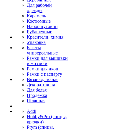
Для рабочей
одежды
Карамель
Костюмные
Набор пуговиц
Рубашечные
Красители. химия
Упаковка
Багеты
универсальные
Рамки для вышивки
и мозаики
Рамки для икон
Рамки с паспарту
Вязаная, тканая
Декоративная
Для белья
Продежка
Шляпная
Addi
Hobby&Pro (спицы,
крючки)
Prym (спицы,