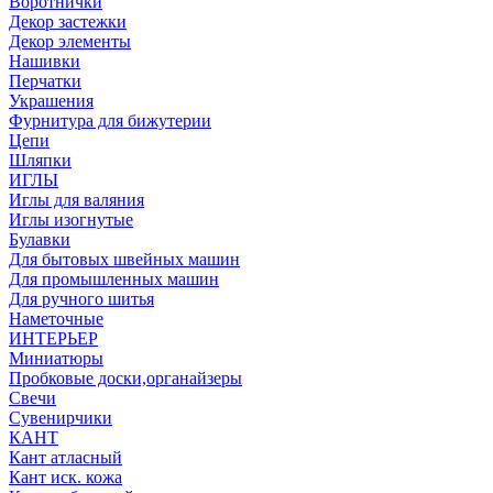
Воротнички
Декор застежки
Декор элементы
Нашивки
Перчатки
Украшения
Фурнитура для бижутерии
Цепи
Шляпки
ИГЛЫ
Иглы для валяния
Иглы изогнутые
Булавки
Для бытовых швейных машин
Для промышленных машин
Для ручного шитья
Наметочные
ИНТЕРЬЕР
Миниатюры
Пробковые доски,органайзеры
Свечи
Сувенирчики
КАНТ
Кант атласный
Кант иск. кожа