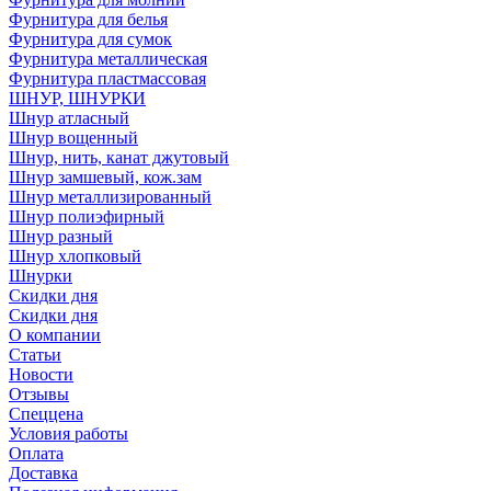
Фурнитура для белья
Фурнитура для сумок
Фурнитура металлическая
Фурнитура пластмассовая
ШНУР, ШНУРКИ
Шнур атласный
Шнур вощенный
Шнур, нить, канат джутовый
Шнур замшевый, кож.зам
Шнур металлизированный
Шнур полиэфирный
Шнур разный
Шнур хлопковый
Шнурки
Скидки дня
Скидки дня
О компании
Статьи
Новости
Отзывы
Спеццена
Условия работы
Оплата
Доставка