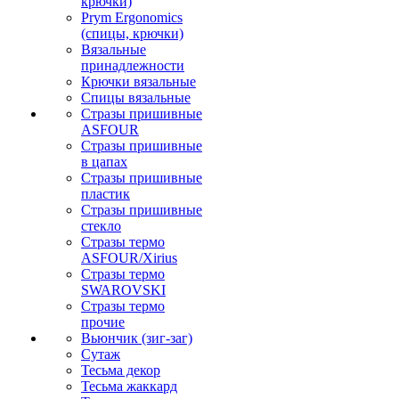
крючки)
Prym Ergonomics
(спицы, крючки)
Вязальные
принадлежности
Крючки вязальные
Спицы вязальные
Стразы пришивные
ASFOUR
Стразы пришивные
в цапах
Стразы пришивные
пластик
Стразы пришивные
стекло
Стразы термо
ASFOUR/Xirius
Стразы термо
SWAROVSKI
Стразы термо
прочие
Вьюнчик (зиг-заг)
Сутаж
Тесьма декор
Тесьма жаккард