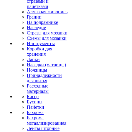
стразами и
пайетками
Алмазная живопись
Гранни
На подрамнике
Наследие
Стразы для мозаики
Схемы для мозаики
Инструменты
Коробки для
хранения
Лапки
Насадки (матрицы)
Ножницы
Принадлежности
для шитья
Расходные
материалы
Бисер
Бусины
Пайетки
Бахрома
Бахрома
металлизированная
Ленты шторные