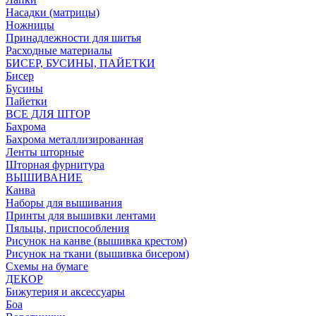
Насадки (матрицы)
Ножницы
Принадлежности для шитья
Расходные материалы
БИСЕР, БУСИНЫ, ПАЙЕТКИ
Бисер
Бусины
Пайетки
ВСЕ ДЛЯ ШТОР
Бахрома
Бахрома металлизированная
Ленты шторные
Шторная фурнитура
ВЫШИВАНИЕ
Канва
Наборы для вышивания
Принты для вышивки лентами
Пяльцы, приспособления
Рисунок на канве (вышивка крестом)
Рисунок на ткани (вышивка бисером)
Схемы на бумаге
ДЕКОР
Бижутерия и аксессуары
Боа