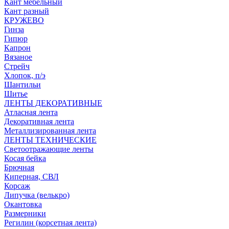
Кант мебельный
Кант разный
КРУЖЕВО
Гинза
Гипюр
Капрон
Вязаное
Стрейч
Хлопок, п/э
Шантильи
Шитье
ЛЕНТЫ ДЕКОРАТИВНЫЕ
Атласная лента
Декоративная лента
Металлизированная лента
ЛЕНТЫ ТЕХНИЧЕСКИЕ
Светоотражающие ленты
Косая бейка
Брючная
Киперная, СВЛ
Корсаж
Липучка (велькро)
Окантовка
Размерники
Регилин (корсетная лента)