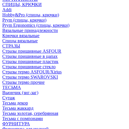
СПИЦЫ, КРЮЧКИ
Addi
Hobby&Pro (спицы, крючки)
Prym (спицы, крючки)
Prym Ergonomics (спицы, крючки)
Вязальные принадлежности
Крючки вязальные
Спицы вязальные
СТРАЗЫ
Стразы пришивные ASFOUR
Стразы пришивные в цапах
Стразы пришивные пластик
Стразы пришивные стекло
Стразы термо ASFOUR/Xirius
Стразы термо SWAROVSKI
Стразы термо прочие
ТЕСЬМА
Вьюнчик (зиг-заг)
Сутаж
Тесьма декор
Тесьма жаккард
Тесьма золотая, серебрянная
Тесьма с помпонами
ФУРНИТУРА
Фурнитура для молний