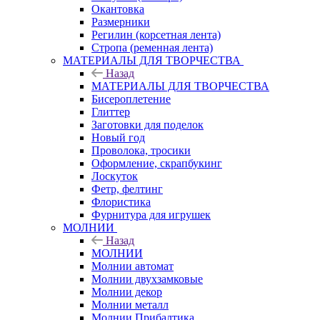
Окантовка
Размерники
Регилин (корсетная лента)
Стропа (ременная лента)
МАТЕРИАЛЫ ДЛЯ ТВОРЧЕСТВА
Назад
МАТЕРИАЛЫ ДЛЯ ТВОРЧЕСТВА
Бисероплетение
Глиттер
Заготовки для поделок
Новый год
Проволока, тросики
Оформление, скрапбукинг
Лоскуток
Фетр, фелтинг
Флористика
Фурнитура для игрушек
МОЛНИИ
Назад
МОЛНИИ
Молнии автомат
Молнии двухзамковые
Молнии декор
Молнии металл
Молнии Прибалтика