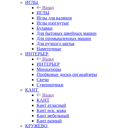
ИГЛЫ
Назад
ИГЛЫ
Иглы для валяния
Иглы изогнутые
Булавки
Для бытовых швейных машин
Для промышленных машин
Для ручного шитья
Наметочные
ИНТЕРЬЕР
Назад
ИНТЕРЬЕР
Миниатюры
Пробковые доски,органайзеры
Свечи
Сувенирчики
КАНТ
Назад
КАНТ
Кант атласный
Кант иск. кожа
Кант мебельный
Кант разный
КРУЖЕВО