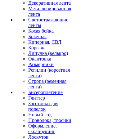
Декоративная лента
Металлизированная
лента
Светоотражающие
ленты
Косая бейка
Брючная
Киперная, СВЛ
Корсаж
Липучка (велькро)
Окантовка
Размерники
Регилин (корсетная
лента)
Стропа (ременная
лента)
Бисероплетение
Глиттер
Заготовки для
поделок
Новый год
Проволока, тросики
Оформление,
скрапбукинг
Лоскуток