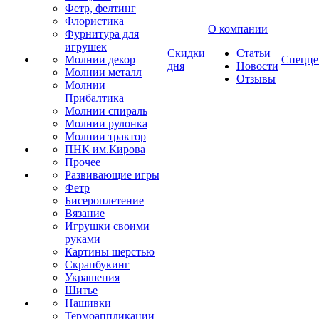
Фетр, фелтинг
Флористика
О компании
Фурнитура для
игрушек
Скидки
Статьи
Молнии декор
Спецце
дня
Новости
Молнии металл
Отзывы
Молнии
Прибалтика
Молнии спираль
Молнии рулонка
Молнии трактор
ПНК им.Кирова
Прочее
Развивающие игры
Фетр
Бисероплетение
Вязание
Игрушки своими
руками
Картины шерстью
Скрапбукинг
Украшения
Шитье
Нашивки
Термоаппликации