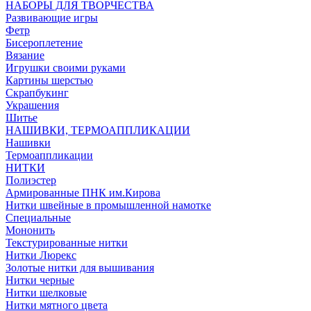
НАБОРЫ ДЛЯ ТВОРЧЕСТВА
Развивающие игры
Фетр
Бисероплетение
Вязание
Игрушки своими руками
Картины шерстью
Скрапбукинг
Украшения
Шитье
НАШИВКИ, ТЕРМОАППЛИКАЦИИ
Нашивки
Термоаппликации
НИТКИ
Полиэстер
Армированные ПНК им.Кирова
Нитки швейные в промышленной намотке
Специальные
Мононить
Текстурированные нитки
Нитки Люрекс
Золотые нитки для вышивания
Нитки черные
Нитки шелковые
Нитки мятного цвета