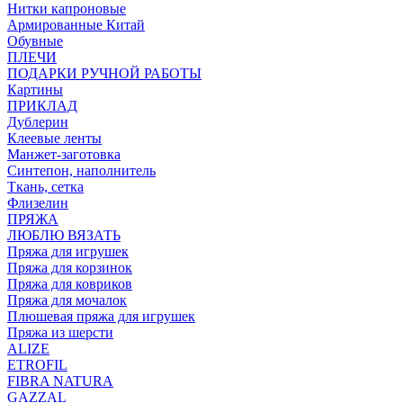
Нитки капроновые
Армированные Китай
Обувные
ПЛЕЧИ
ПОДАРКИ РУЧНОЙ РАБОТЫ
Картины
ПРИКЛАД
Дублерин
Клеевые ленты
Манжет-заготовка
Синтепон, наполнитель
Ткань, сетка
Флизелин
ПРЯЖА
ЛЮБЛЮ ВЯЗАТЬ
Пряжа для игрушек
Пряжа для корзинок
Пряжа для ковриков
Пряжа для мочалок
Плюшевая пряжа для игрушек
Пряжа из шерсти
ALIZE
ETROFIL
FIBRA NATURA
GAZZAL