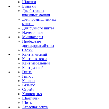
Шляпки
Булавки
Для бытовых
швейных машин
Для промышленных
машин
Для ручного шитья
Наметочные
Миниатюры
Пробковые
доски,органайзеры
Свечи
Кант атласный
Кант иск. кожа
Кант мебельный
Кант разный
Гинза
Гипюр
Капрон
Вязаное
Стрейч
Хлопок, п/э
Шантильи
Шитье
Атласная лента