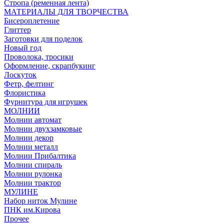
Стропа (ременная лента)
МАТЕРИАЛЫ ДЛЯ ТВОРЧЕСТВА
Бисероплетение
Глиттер
Заготовки для поделок
Новый год
Проволока, тросики
Оформление, скрапбукинг
Лоскуток
Фетр, фелтинг
Флористика
Фурнитура для игрушек
МОЛНИИ
Молнии автомат
Молнии двухзамковые
Молнии декор
Молнии металл
Молнии Прибалтика
Молнии спираль
Молнии рулонка
Молнии трактор
МУЛИНЕ
Набор ниток Мулине
ПНК им.Кирова
Прочее