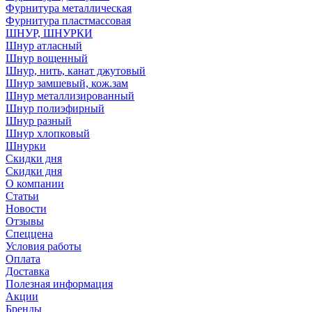
Фурнитура металлическая
Фурнитура пластмассовая
ШНУР, ШНУРКИ
Шнур атласный
Шнур вощенный
Шнур, нить, канат джутовый
Шнур замшевый, кож.зам
Шнур металлизированный
Шнур полиэфирный
Шнур разный
Шнур хлопковый
Шнурки
Скидки дня
Скидки дня
О компании
Статьи
Новости
Отзывы
Спеццена
Условия работы
Оплата
Доставка
Полезная информация
Акции
Бренды