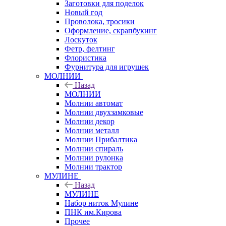
Заготовки для поделок
Новый год
Проволока, тросики
Оформление, скрапбукинг
Лоскуток
Фетр, фелтинг
Флористика
Фурнитура для игрушек
МОЛНИИ
Назад
МОЛНИИ
Молнии автомат
Молнии двухзамковые
Молнии декор
Молнии металл
Молнии Прибалтика
Молнии спираль
Молнии рулонка
Молнии трактор
МУЛИНЕ
Назад
МУЛИНЕ
Набор ниток Мулине
ПНК им.Кирова
Прочее