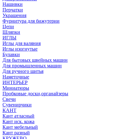
Нашивки
Перчатки
Украшения
Фурнитура для бижутерии
Цепи
Шляпки
ИГЛЫ
Иглы для валяния
Иглы изогнутые
Булавки
Для бытовых швейных машин
Для промышленных машин
Для ручного шитья
Наметочные
ИНТЕРЬЕР
Миниатюры
Пробковые доски,органайзеры
Свечи
Сувенирчики
КАНТ
Кант атласный
Кант иск. кожа
Кант мебельный
Кант разный
КРУЖЕВО