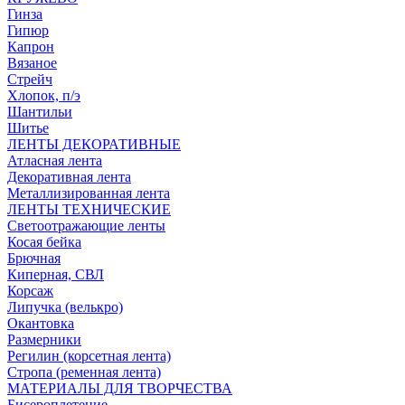
Гинза
Гипюр
Капрон
Вязаное
Стрейч
Хлопок, п/э
Шантильи
Шитье
ЛЕНТЫ ДЕКОРАТИВНЫЕ
Атласная лента
Декоративная лента
Металлизированная лента
ЛЕНТЫ ТЕХНИЧЕСКИЕ
Светоотражающие ленты
Косая бейка
Брючная
Киперная, СВЛ
Корсаж
Липучка (велькро)
Окантовка
Размерники
Регилин (корсетная лента)
Стропа (ременная лента)
МАТЕРИАЛЫ ДЛЯ ТВОРЧЕСТВА
Бисероплетение