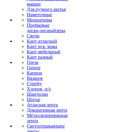
машин
Для ручного шитья
Наметочные
Миниатюры
Пробковые
доски,органайзеры
Свечи
Кант атласный
Кант иск. кожа
Кант мебельный
Кант разный
Гинза
Гипюр
Капрон
Вязаное
Стрейч
Хлопок, п/э
Шантильи
Шитье
Атласная лента
Декоративная лента
Металлизированная
лента
Светоотражающие
ленты