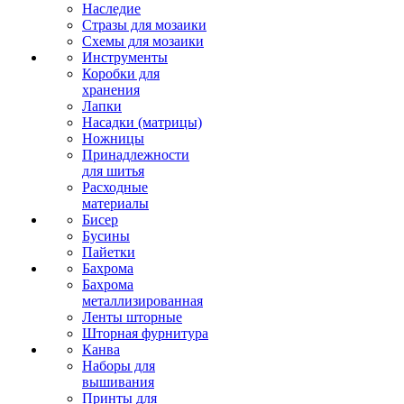
Наследие
Стразы для мозаики
Схемы для мозаики
Инструменты
Коробки для
хранения
Лапки
Насадки (матрицы)
Ножницы
Принадлежности
для шитья
Расходные
материалы
Бисер
Бусины
Пайетки
Бахрома
Бахрома
металлизированная
Ленты шторные
Шторная фурнитура
Канва
Наборы для
вышивания
Принты для