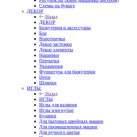
Рисунок на ткани (вышивка бисером)
Схемы на бумаге
ДЕКОР
Назад
ДЕКОР
Бижутерия и аксессуары
Боа
Воротнички
Декор застежки
Декор элементы
Нашивки
Перчатки
Украшения
Фурнитура для бижутерии
Цепи
Шляпки
ИГЛЫ
Назад
ИГЛЫ
Иглы для валяния
Иглы изогнутые
Булавки
Для бытовых швейных машин
Для промышленных машин
Для ручного шитья