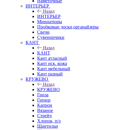
Наметочные
ИНТЕРЬЕР
Назад
ИНТЕРЬЕР
Миниатюры
Пробковые доски,органайзеры
Свечи
Сувенирчики
КАНТ
Назад
КАНТ
Кант атласный
Кант иск. кожа
Кант мебельный
Кант разный
КРУЖЕВО
Назад
КРУЖЕВО
Гинза
Гипюр
Капрон
Вязаное
Стрейч
Хлопок, п/э
Шантильи