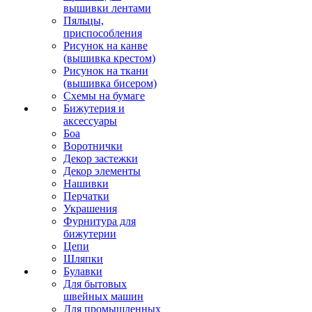
вышивки лентами
Пяльцы,
приспособления
Рисунок на канве
(вышивка крестом)
Рисунок на ткани
(вышивка бисером)
Схемы на бумаге
Бижутерия и
аксессуары
Боа
Воротнички
Декор застежки
Декор элементы
Нашивки
Перчатки
Украшения
Фурнитура для
бижутерии
Цепи
Шляпки
Булавки
Для бытовых
швейных машин
Для промышленных