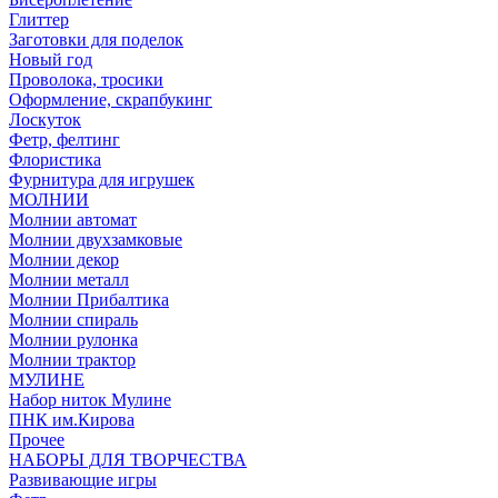
Глиттер
Заготовки для поделок
Новый год
Проволока, тросики
Оформление, скрапбукинг
Лоскуток
Фетр, фелтинг
Флористика
Фурнитура для игрушек
МОЛНИИ
Молнии автомат
Молнии двухзамковые
Молнии декор
Молнии металл
Молнии Прибалтика
Молнии спираль
Молнии рулонка
Молнии трактор
МУЛИНЕ
Набор ниток Мулине
ПНК им.Кирова
Прочее
НАБОРЫ ДЛЯ ТВОРЧЕСТВА
Развивающие игры