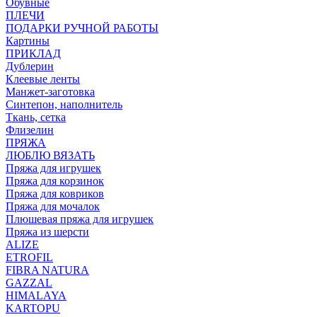
Обувные
ПЛЕЧИ
ПОДАРКИ РУЧНОЙ РАБОТЫ
Картины
ПРИКЛАД
Дублерин
Клеевые ленты
Манжет-заготовка
Синтепон, наполнитель
Ткань, сетка
Флизелин
ПРЯЖА
ЛЮБЛЮ ВЯЗАТЬ
Пряжа для игрушек
Пряжа для корзинок
Пряжа для ковриков
Пряжа для мочалок
Плюшевая пряжа для игрушек
Пряжа из шерсти
ALIZE
ETROFIL
FIBRA NATURA
GAZZAL
HIMALAYA
KARTOPU