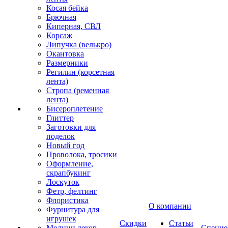
Косая бейка
Брючная
Киперная, СВЛ
Корсаж
Липучка (велькро)
Окантовка
Размерники
Регилин (корсетная
лента)
Стропа (ременная
лента)
Бисероплетение
Глиттер
Заготовки для
поделок
Новый год
Проволока, тросики
Оформление,
скрапбукинг
Лоскуток
Фетр, фелтинг
Флористика
О компании
Фурнитура для
игрушек
Скидки
Статьи
Молнии декор
Спецце