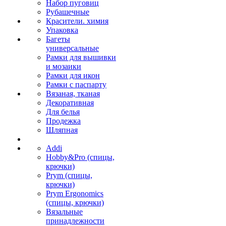
Набор пуговиц
Рубашечные
Красители. химия
Упаковка
Багеты
универсальные
Рамки для вышивки
и мозаики
Рамки для икон
Рамки с паспарту
Вязаная, тканая
Декоративная
Для белья
Продежка
Шляпная
Addi
Hobby&Pro (спицы,
крючки)
Prym (спицы,
крючки)
Prym Ergonomics
(спицы, крючки)
Вязальные
принадлежности