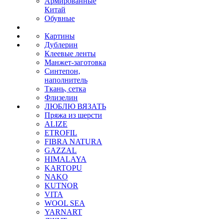
Армированные
Китай
Обувные
Картины
Дублерин
Клеевые ленты
Манжет-заготовка
Синтепон,
наполнитель
Ткань, сетка
Флизелин
ЛЮБЛЮ ВЯЗАТЬ
Пряжа из шерсти
ALIZE
ETROFIL
FIBRA NATURA
GAZZAL
HIMALAYA
KARTOPU
NAKO
KUTNOR
VITA
WOOL SEA
YARNART