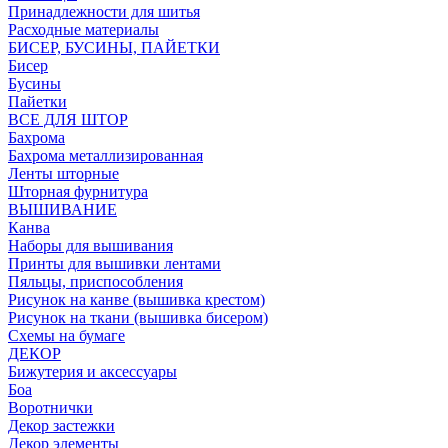
Принадлежности для шитья
Расходные материалы
БИСЕР, БУСИНЫ, ПАЙЕТКИ
Бисер
Бусины
Пайетки
ВСЕ ДЛЯ ШТОР
Бахрома
Бахрома металлизированная
Ленты шторные
Шторная фурнитура
ВЫШИВАНИЕ
Канва
Наборы для вышивания
Принты для вышивки лентами
Пяльцы, приспособления
Рисунок на канве (вышивка крестом)
Рисунок на ткани (вышивка бисером)
Схемы на бумаге
ДЕКОР
Бижутерия и аксессуары
Боа
Воротнички
Декор застежки
Декор элементы