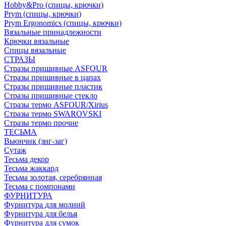
Hobby&Pro (спицы, крючки)
Prym (спицы, крючки)
Prym Ergonomics (спицы, крючки)
Вязальные принадлежности
Крючки вязальные
Спицы вязальные
СТРАЗЫ
Стразы пришивные ASFOUR
Стразы пришивные в цапах
Стразы пришивные пластик
Стразы пришивные стекло
Стразы термо ASFOUR/Xirius
Стразы термо SWAROVSKI
Стразы термо прочие
ТЕСЬМА
Вьюнчик (зиг-заг)
Сутаж
Тесьма декор
Тесьма жаккард
Тесьма золотая, серебрянная
Тесьма с помпонами
ФУРНИТУРА
Фурнитура для молний
Фурнитура для белья
Фурнитура для сумок