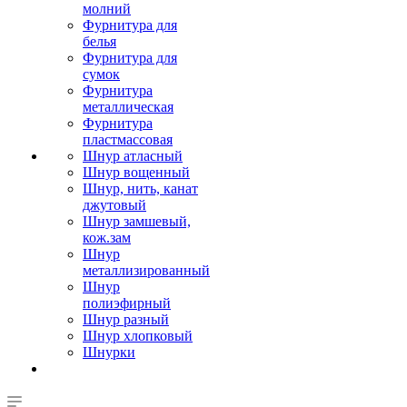
молний
Фурнитура для
белья
Фурнитура для
сумок
Фурнитура
металлическая
Фурнитура
пластмассовая
Шнур атласный
Шнур вощенный
Шнур, нить, канат
джутовый
Шнур замшевый,
кож.зам
Шнур
металлизированный
Шнур
полиэфирный
Шнур разный
Шнур хлопковый
Шнурки