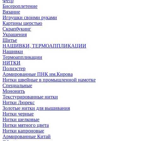
Фетр
Бисероплетение
Вязание
Игрушки своими руками
Картины шерстью
Скрапбукинг
Украшения
Шитье
НАШИВКИ, ТЕРМОАППЛИКАЦИИ
Нашивки
Термоаппликации
НИТКИ
Полиэстер
Армированные ПНК им.Кирова
Нитки швейные в промышленной намотке
Специальные
Мононить
Текстурированные нитки
Нитки Люрекс
Золотые нитки для вышивания
Нитки черные
Нитки шелковые
Нитки мятного цвета
Нитки капроновые
Армированные Китай