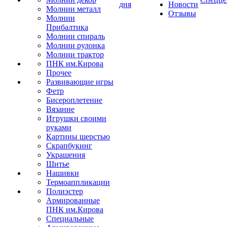
дня
Новости
Молнии металл
Отзывы
Молнии
Прибалтика
Молнии спираль
Молнии рулонка
Молнии трактор
ПНК им.Кирова
Прочее
Развивающие игры
Фетр
Бисероплетение
Вязание
Игрушки своими
руками
Картины шерстью
Скрапбукинг
Украшения
Шитье
Нашивки
Термоаппликации
Полиэстер
Армированные
ПНК им.Кирова
Специальные