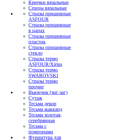
Крючки вязальные
Спицы вязальные
Стразы пришивные
ASFOUR
Стразы пришивные
в цапах
Стразы пришивные
пластик
Стразы пришивные
стекло
Стразы термо
ASFOUR/Xirius
Стразы термо
SWAROVSKI
Стразы термо
прочие
Вьюнчик (зиг-заг)
Сутаж
Тесьма декор
Тесьма жаккард
Тесьма золотая,
серебрянная
Тесьма с
помпонами
Фурнитура для