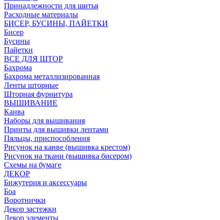
Принадлежности для шитья
Расходные материалы
БИСЕР, БУСИНЫ, ПАЙЕТКИ
Бисер
Бусины
Пайетки
ВСЕ ДЛЯ ШТОР
Бахрома
Бахрома металлизированная
Ленты шторные
Шторная фурнитура
ВЫШИВАНИЕ
Канва
Наборы для вышивания
Принты для вышивки лентами
Пяльцы, приспособления
Рисунок на канве (вышивка крестом)
Рисунок на ткани (вышивка бисером)
Схемы на бумаге
ДЕКОР
Бижутерия и аксессуары
Боа
Воротнички
Декор застежки
Декор элементы