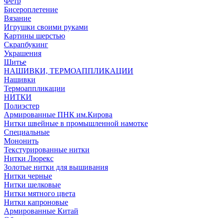
Фетр
Бисероплетение
Вязание
Игрушки своими руками
Картины шерстью
Скрапбукинг
Украшения
Шитье
НАШИВКИ, ТЕРМОАППЛИКАЦИИ
Нашивки
Термоаппликации
НИТКИ
Полиэстер
Армированные ПНК им.Кирова
Нитки швейные в промышленной намотке
Специальные
Мононить
Текстурированные нитки
Нитки Люрекс
Золотые нитки для вышивания
Нитки черные
Нитки шелковые
Нитки мятного цвета
Нитки капроновые
Армированные Китай