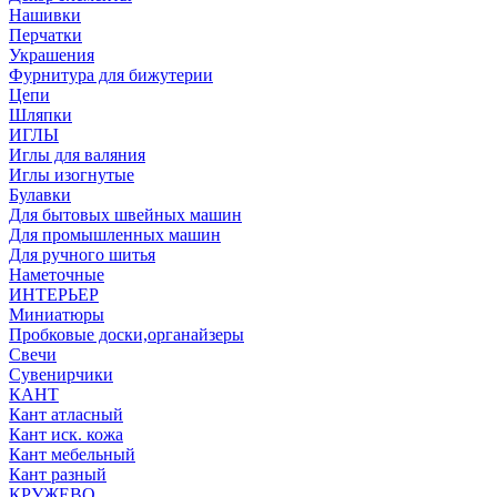
Нашивки
Перчатки
Украшения
Фурнитура для бижутерии
Цепи
Шляпки
ИГЛЫ
Иглы для валяния
Иглы изогнутые
Булавки
Для бытовых швейных машин
Для промышленных машин
Для ручного шитья
Наметочные
ИНТЕРЬЕР
Миниатюры
Пробковые доски,органайзеры
Свечи
Сувенирчики
КАНТ
Кант атласный
Кант иск. кожа
Кант мебельный
Кант разный
КРУЖЕВО