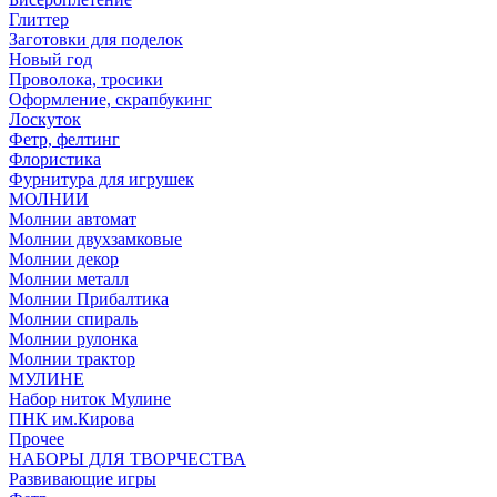
Глиттер
Заготовки для поделок
Новый год
Проволока, тросики
Оформление, скрапбукинг
Лоскуток
Фетр, фелтинг
Флористика
Фурнитура для игрушек
МОЛНИИ
Молнии автомат
Молнии двухзамковые
Молнии декор
Молнии металл
Молнии Прибалтика
Молнии спираль
Молнии рулонка
Молнии трактор
МУЛИНЕ
Набор ниток Мулине
ПНК им.Кирова
Прочее
НАБОРЫ ДЛЯ ТВОРЧЕСТВА
Развивающие игры