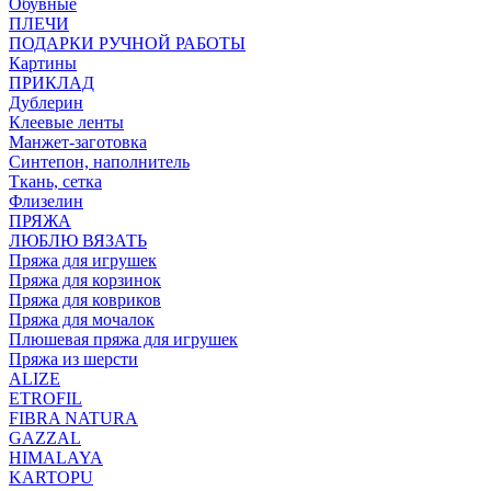
Обувные
ПЛЕЧИ
ПОДАРКИ РУЧНОЙ РАБОТЫ
Картины
ПРИКЛАД
Дублерин
Клеевые ленты
Манжет-заготовка
Синтепон, наполнитель
Ткань, сетка
Флизелин
ПРЯЖА
ЛЮБЛЮ ВЯЗАТЬ
Пряжа для игрушек
Пряжа для корзинок
Пряжа для ковриков
Пряжа для мочалок
Плюшевая пряжа для игрушек
Пряжа из шерсти
ALIZE
ETROFIL
FIBRA NATURA
GAZZAL
HIMALAYA
KARTOPU