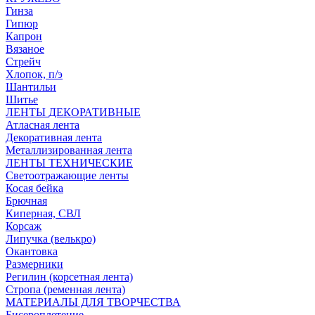
Гинза
Гипюр
Капрон
Вязаное
Стрейч
Хлопок, п/э
Шантильи
Шитье
ЛЕНТЫ ДЕКОРАТИВНЫЕ
Атласная лента
Декоративная лента
Металлизированная лента
ЛЕНТЫ ТЕХНИЧЕСКИЕ
Светоотражающие ленты
Косая бейка
Брючная
Киперная, СВЛ
Корсаж
Липучка (велькро)
Окантовка
Размерники
Регилин (корсетная лента)
Стропа (ременная лента)
МАТЕРИАЛЫ ДЛЯ ТВОРЧЕСТВА
Бисероплетение