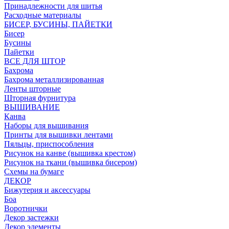
Принадлежности для шитья
Расходные материалы
БИСЕР, БУСИНЫ, ПАЙЕТКИ
Бисер
Бусины
Пайетки
ВСЕ ДЛЯ ШТОР
Бахрома
Бахрома металлизированная
Ленты шторные
Шторная фурнитура
ВЫШИВАНИЕ
Канва
Наборы для вышивания
Принты для вышивки лентами
Пяльцы, приспособления
Рисунок на канве (вышивка крестом)
Рисунок на ткани (вышивка бисером)
Схемы на бумаге
ДЕКОР
Бижутерия и аксессуары
Боа
Воротнички
Декор застежки
Декор элементы