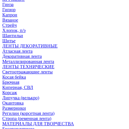
Гинза
Гипюр
Капрон
Вязаное
Стрейч
Хлопок, п/э
Шантильи
Шитье
ЛЕНТЫ ДЕКОРАТИВНЫЕ
Атласная лента
Декоративная лента
Металлизированная лента
ЛЕНТЫ ТЕХНИЧЕСКИЕ
Светоотражающие ленты
Косая бейка
Брючная
Киперная, СВЛ
Корсаж
Липучка (велькро)
Окантовка
Размерники
Регилин (корсетная лента)
Стропа (ременная лента)
МАТЕРИАЛЫ ДЛЯ ТВОРЧЕСТВА
Бисероплетение