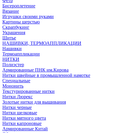
Фетр
Бисероплетение
Вязание
Игрушки своими руками
Картины шерстью
Скрапбукинг
Украшения
Шитье
НАШИВКИ, ТЕРМОАППЛИКАЦИИ
Нашивки
Термоаппликации
НИТКИ
Полиэстер
Армированные ПНК им.Кирова
Нитки швейные в промышленной намотке
Специальные
Мононить
Текстурированные нитки
Нитки Люрекс
Золотые нитки для вышивания
Нитки черные
Нитки шелковые
Нитки мятного цвета
Нитки капроновые
Армированные Китай