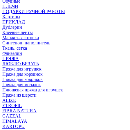
Обувные
ПЛЕЧИ
ПОДАРКИ РУЧНОЙ РАБОТЫ
Картины
ПРИКЛАД
Дублерин
Клеевые ленты
Манжет-заготовка
Синтепон, наполнитель
Ткань, сетка
Флизелин
ПРЯЖА
ЛЮБЛЮ ВЯЗАТЬ
Пряжа для игрушек
Пряжа для корзинок
Пряжа для ковриков
Пряжа для мочалок
Плюшевая пряжа для игрушек
Пряжа из шерсти
ALIZE
ETROFIL
FIBRA NATURA
GAZZAL
HIMALAYA
KARTOPU