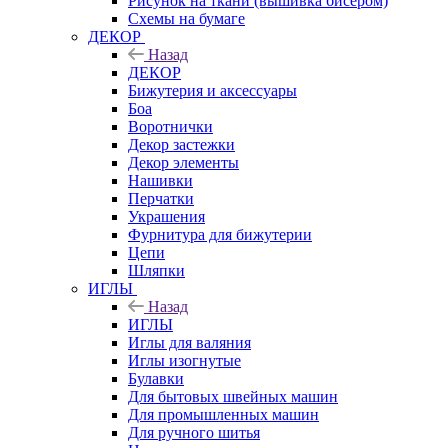
Рисунок на ткани (вышивка бисером)
Схемы на бумаге
ДЕКОР
Назад
ДЕКОР
Бижутерия и аксессуары
Боа
Воротнички
Декор застежки
Декор элементы
Нашивки
Перчатки
Украшения
Фурнитура для бижутерии
Цепи
Шляпки
ИГЛЫ
Назад
ИГЛЫ
Иглы для валяния
Иглы изогнутые
Булавки
Для бытовых швейных машин
Для промышленных машин
Для ручного шитья