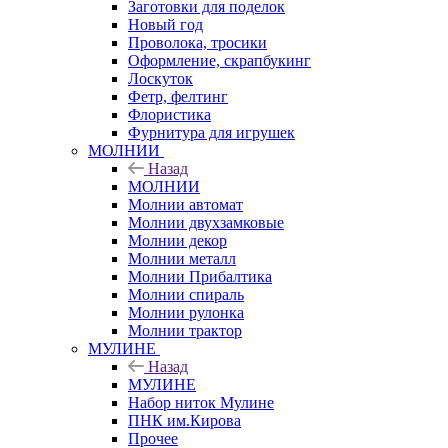
Заготовки для поделок
Новый год
Проволока, тросики
Оформление, скрапбукинг
Лоскуток
Фетр, фелтинг
Флористика
Фурнитура для игрушек
МОЛНИИ
Назад
МОЛНИИ
Молнии автомат
Молнии двухзамковые
Молнии декор
Молнии металл
Молнии Прибалтика
Молнии спираль
Молнии рулонка
Молнии трактор
МУЛИНЕ
Назад
МУЛИНЕ
Набор ниток Мулине
ПНК им.Кирова
Прочее