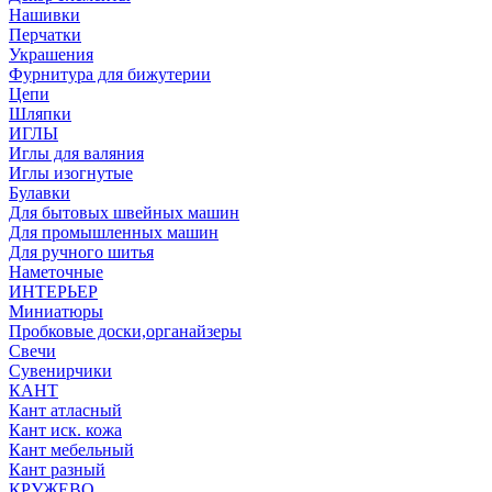
Нашивки
Перчатки
Украшения
Фурнитура для бижутерии
Цепи
Шляпки
ИГЛЫ
Иглы для валяния
Иглы изогнутые
Булавки
Для бытовых швейных машин
Для промышленных машин
Для ручного шитья
Наметочные
ИНТЕРЬЕР
Миниатюры
Пробковые доски,органайзеры
Свечи
Сувенирчики
КАНТ
Кант атласный
Кант иск. кожа
Кант мебельный
Кант разный
КРУЖЕВО