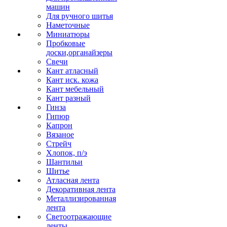
машин
Для ручного шитья
Наметочные
Миниатюры
Пробковые
доски,органайзеры
Свечи
Кант атласный
Кант иск. кожа
Кант мебельный
Кант разный
Гинза
Гипюр
Капрон
Вязаное
Стрейч
Хлопок, п/э
Шантильи
Шитье
Атласная лента
Декоративная лента
Металлизированная
лента
Светоотражающие
ленты