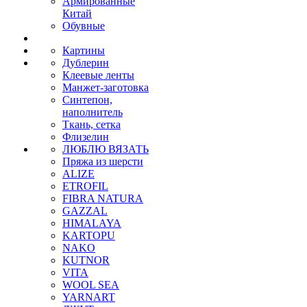
Армированные
Китай
Обувные
Картины
Дублерин
Клеевые ленты
Манжет-заготовка
Синтепон,
наполнитель
Ткань, сетка
Флизелин
ЛЮБЛЮ ВЯЗАТЬ
Пряжа из шерсти
ALIZE
ETROFIL
FIBRA NATURA
GAZZAL
HIMALAYA
KARTOPU
NAKO
KUTNOR
VITA
WOOL SEA
YARNART