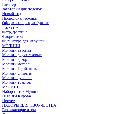
Глиттер
Заготовки для поделок
Новый год
Проволока, тросики
Оформление, скрапбукинг
Лоскуток
Фетр, фелтинг
Флористика
Фурнитура для игрушек
МОЛНИИ
Молнии автомат
Молнии двухзамковые
Молнии декор
Молнии металл
Молнии Прибалтика
Молнии спираль
Молнии рулонка
Молнии трактор
МУЛИНЕ
Набор ниток Мулине
ПНК им.Кирова
Прочее
НАБОРЫ ДЛЯ ТВОРЧЕСТВА
Развивающие игры