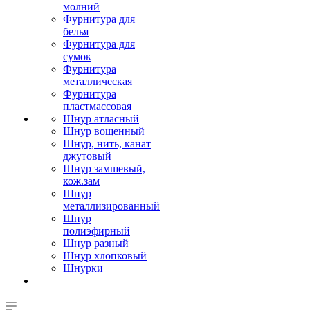
молний
Фурнитура для
белья
Фурнитура для
сумок
Фурнитура
металлическая
Фурнитура
пластмассовая
Шнур атласный
Шнур вощенный
Шнур, нить, канат
джутовый
Шнур замшевый,
кож.зам
Шнур
металлизированный
Шнур
полиэфирный
Шнур разный
Шнур хлопковый
Шнурки