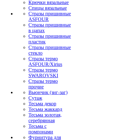
Крючки вязальные
Спицы вязальные
Стразы пришивные
ASFOUR
Стразы пришивные
в цапах
Стразы пришивные
пластик
Стразы пришивные
стекло
Стразы термо
ASFOUR/Xirius
Стразы термо
SWAROVSKI
Стразы термо
прочие
Вьюнчик (зиг-заг)
Сутаж
Тесьма декор
Тесьма жаккард
Тесьма золотая,
серебрянная
Тесьма с
помпонами
Фурнитура для