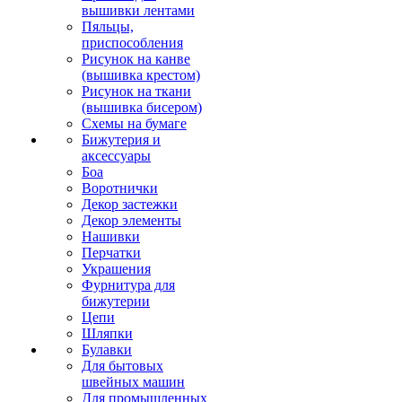
вышивки лентами
Пяльцы,
приспособления
Рисунок на канве
(вышивка крестом)
Рисунок на ткани
(вышивка бисером)
Схемы на бумаге
Бижутерия и
аксессуары
Боа
Воротнички
Декор застежки
Декор элементы
Нашивки
Перчатки
Украшения
Фурнитура для
бижутерии
Цепи
Шляпки
Булавки
Для бытовых
швейных машин
Для промышленных