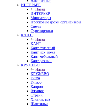
Наметочные
ИНТЕРЬЕР
Назад
ИНТЕРЬЕР
Миниатюры
Пробковые доски,органайзеры
Свечи
Сувенирчики
КАНТ
Назад
КАНТ
Кант атласный
Кант иск. кожа
Кант мебельный
Кант разный
КРУЖЕВО
Назад
КРУЖЕВО
Гинза
Гипюр
Капрон
Вязаное
Стрейч
Хлопок, п/э
Шантильи