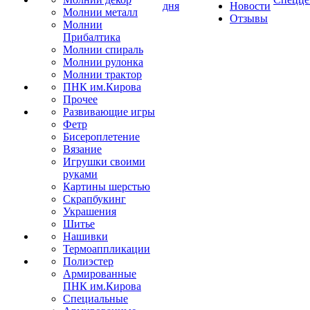
дня
Новости
Молнии металл
Отзывы
Молнии
Прибалтика
Молнии спираль
Молнии рулонка
Молнии трактор
ПНК им.Кирова
Прочее
Развивающие игры
Фетр
Бисероплетение
Вязание
Игрушки своими
руками
Картины шерстью
Скрапбукинг
Украшения
Шитье
Нашивки
Термоаппликации
Полиэстер
Армированные
ПНК им.Кирова
Специальные