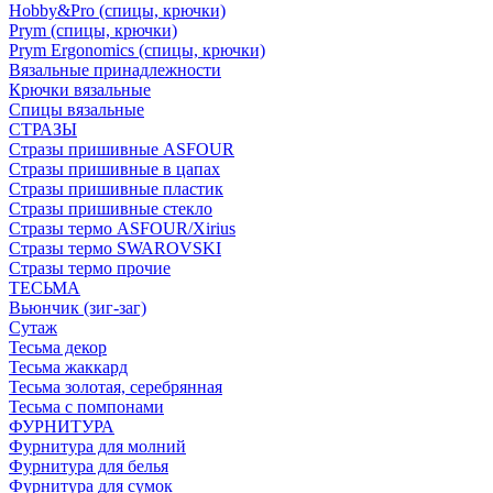
Hobby&Pro (спицы, крючки)
Prym (спицы, крючки)
Prym Ergonomics (спицы, крючки)
Вязальные принадлежности
Крючки вязальные
Спицы вязальные
СТРАЗЫ
Стразы пришивные ASFOUR
Стразы пришивные в цапах
Стразы пришивные пластик
Стразы пришивные стекло
Стразы термо ASFOUR/Xirius
Стразы термо SWAROVSKI
Стразы термо прочие
ТЕСЬМА
Вьюнчик (зиг-заг)
Сутаж
Тесьма декор
Тесьма жаккард
Тесьма золотая, серебрянная
Тесьма с помпонами
ФУРНИТУРА
Фурнитура для молний
Фурнитура для белья
Фурнитура для сумок