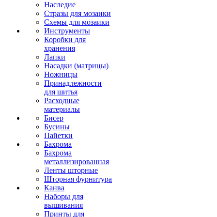
Наследие
Стразы для мозаики
Схемы для мозаики
Инструменты
Коробки для
хранения
Лапки
Насадки (матрицы)
Ножницы
Принадлежности
для шитья
Расходные
материалы
Бисер
Бусины
Пайетки
Бахрома
Бахрома
металлизированная
Ленты шторные
Шторная фурнитура
Канва
Наборы для
вышивания
Принты для