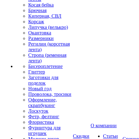
Косая бейка
Брючная
Киперная, СВЛ
Корсаж
Липучка (велькро)
Окантовка
Размерники
Регилин (корсетная
лента)
Стропа (ременная
лента)
Бисероплетение
Глиттер
Заготовки для
поделок
Новый год
Проволока, тросики
Оформление,
скрапбукинг
Лоскуток
Фетр, фелтинг
Флористика
О компании
Фурнитура для
игрушек
Скидки
Статьи
Молнии декор
Спецце