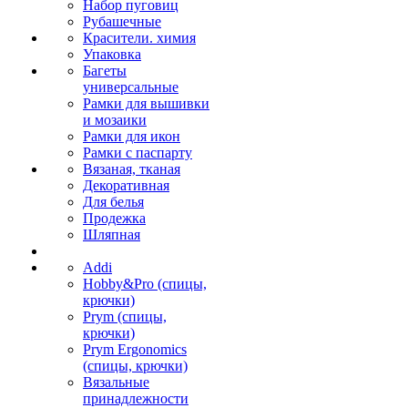
Набор пуговиц
Рубашечные
Красители. химия
Упаковка
Багеты
универсальные
Рамки для вышивки
и мозаики
Рамки для икон
Рамки с паспарту
Вязаная, тканая
Декоративная
Для белья
Продежка
Шляпная
Addi
Hobby&Pro (спицы,
крючки)
Prym (спицы,
крючки)
Prym Ergonomics
(спицы, крючки)
Вязальные
принадлежности