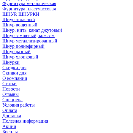
Фурнитура металлическая
Фурнитура пластмассовая
ШНУР, ШНУРКИ
Шнур атласный
Шнур вощенный
Шнур, нить, канат джутовый
Шнур замшевый, кож.зам
Шнур металлизированный
Шнур полиэфирный
Шнур разный
Шнур хлопковый
Шнурки
Скидки дня
Скидки дня
О компании
Статьи
Новости
Отзывы
Спеццена
Условия работы
Оплата
Доставка
Полезная информация
Акции
Бренды