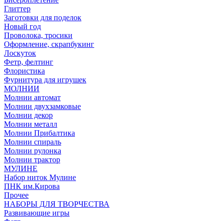
Глиттер
Заготовки для поделок
Новый год
Проволока, тросики
Оформление, скрапбукинг
Лоскуток
Фетр, фелтинг
Флористика
Фурнитура для игрушек
МОЛНИИ
Молнии автомат
Молнии двухзамковые
Молнии декор
Молнии металл
Молнии Прибалтика
Молнии спираль
Молнии рулонка
Молнии трактор
МУЛИНЕ
Набор ниток Мулине
ПНК им.Кирова
Прочее
НАБОРЫ ДЛЯ ТВОРЧЕСТВА
Развивающие игры