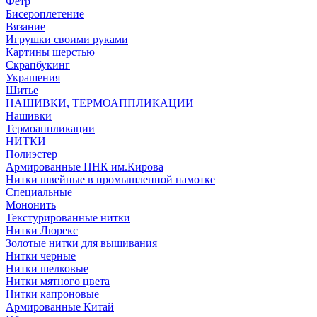
Фетр
Бисероплетение
Вязание
Игрушки своими руками
Картины шерстью
Скрапбукинг
Украшения
Шитье
НАШИВКИ, ТЕРМОАППЛИКАЦИИ
Нашивки
Термоаппликации
НИТКИ
Полиэстер
Армированные ПНК им.Кирова
Нитки швейные в промышленной намотке
Специальные
Мононить
Текстурированные нитки
Нитки Люрекс
Золотые нитки для вышивания
Нитки черные
Нитки шелковые
Нитки мятного цвета
Нитки капроновые
Армированные Китай