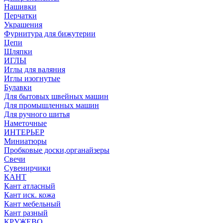
Нашивки
Перчатки
Украшения
Фурнитура для бижутерии
Цепи
Шляпки
ИГЛЫ
Иглы для валяния
Иглы изогнутые
Булавки
Для бытовых швейных машин
Для промышленных машин
Для ручного шитья
Наметочные
ИНТЕРЬЕР
Миниатюры
Пробковые доски,органайзеры
Свечи
Сувенирчики
КАНТ
Кант атласный
Кант иск. кожа
Кант мебельный
Кант разный
КРУЖЕВО