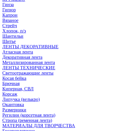
Гинза
Гипюр
Капрон
Вязаное
Стрейч
Хлопок, п/э
Шантильи
Шитье
ЛЕНТЫ ДЕКОРАТИВНЫЕ
Атласная лента
Декоративная лента
Металлизированная лента
ЛЕНТЫ ТЕХНИЧЕСКИЕ
Светоотражающие ленты
Косая бейка
Брючная
Киперная, СВЛ
Корсаж
Липучка (велькро)
Окантовка
Размерники
Регилин (корсетная лента)
Стропа (ременная лента)
МАТЕРИАЛЫ ДЛЯ ТВОРЧЕСТВА
Бисероплетение