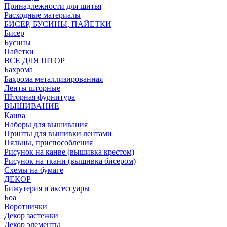
Принадлежности для шитья
Расходные материалы
БИСЕР, БУСИНЫ, ПАЙЕТКИ
Бисер
Бусины
Пайетки
ВСЕ ДЛЯ ШТОР
Бахрома
Бахрома металлизированная
Ленты шторные
Шторная фурнитура
ВЫШИВАНИЕ
Канва
Наборы для вышивания
Принты для вышивки лентами
Пяльцы, приспособления
Рисунок на канве (вышивка крестом)
Рисунок на ткани (вышивка бисером)
Схемы на бумаге
ДЕКОР
Бижутерия и аксессуары
Боа
Воротнички
Декор застежки
Декор элементы