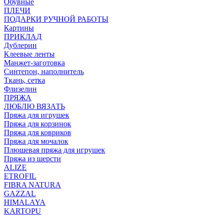
Обувные
ПЛЕЧИ
ПОДАРКИ РУЧНОЙ РАБОТЫ
Картины
ПРИКЛАД
Дублерин
Клеевые ленты
Манжет-заготовка
Синтепон, наполнитель
Ткань, сетка
Флизелин
ПРЯЖА
ЛЮБЛЮ ВЯЗАТЬ
Пряжа для игрушек
Пряжа для корзинок
Пряжа для ковриков
Пряжа для мочалок
Плюшевая пряжа для игрушек
Пряжа из шерсти
ALIZE
ETROFIL
FIBRA NATURA
GAZZAL
HIMALAYA
KARTOPU