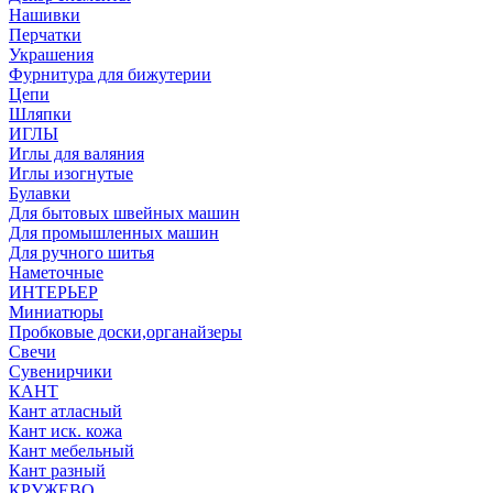
Нашивки
Перчатки
Украшения
Фурнитура для бижутерии
Цепи
Шляпки
ИГЛЫ
Иглы для валяния
Иглы изогнутые
Булавки
Для бытовых швейных машин
Для промышленных машин
Для ручного шитья
Наметочные
ИНТЕРЬЕР
Миниатюры
Пробковые доски,органайзеры
Свечи
Сувенирчики
КАНТ
Кант атласный
Кант иск. кожа
Кант мебельный
Кант разный
КРУЖЕВО