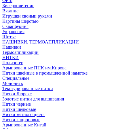
Фетр
Бисероплетение
Вязание
Игрушки своими руками
Картины шерстью
Скрапбукинг
Украшения
Шитье
НАШИВКИ, ТЕРМОАППЛИКАЦИИ
Нашивки
Термоаппликации
НИТКИ
Полиэстер
Армированные ПНК им.Кирова
Нитки швейные в промышленной намотке
Специальные
Мононить
Текстурированные нитки
Нитки Люрекс
Золотые нитки для вышивания
Нитки черные
Нитки шелковые
Нитки мятного цвета
Нитки капроновые
Армированные Китай