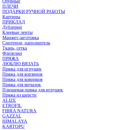
Обувные
ПЛЕЧИ
ПОДАРКИ РУЧНОЙ РАБОТЫ
Картины
ПРИКЛАД
Дублерин
Клеевые ленты
Манжет-заготовка
Синтепон, наполнитель
Ткань, сетка
Флизелин
ПРЯЖА
ЛЮБЛЮ ВЯЗАТЬ
Пряжа для игрушек
Пряжа для корзинок
Пряжа для ковриков
Пряжа для мочалок
Плюшевая пряжа для игрушек
Пряжа из шерсти
ALIZE
ETROFIL
FIBRA NATURA
GAZZAL
HIMALAYA
KARTOPU