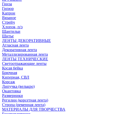
Гинза
Гипюр
Капрон
Вязаное
Стрейч
Хлопок, п/э
Шантильи
Шитье
ЛЕНТЫ ДЕКОРАТИВНЫЕ
Атласная лента
Декоративная лента
Металлизированная лента
ЛЕНТЫ ТЕХНИЧЕСКИЕ
Светоотражающие ленты
Косая бейка
Брючная
Киперная, СВЛ
Корсаж
Липучка (велькро)
Окантовка
Размерники
Регилин (корсетная лента)
Стропа (ременная лента)
МАТЕРИАЛЫ ДЛЯ ТВОРЧЕСТВА
Бисероплетение