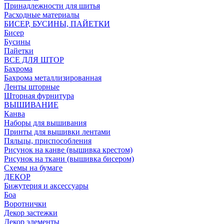
Принадлежности для шитья
Расходные материалы
БИСЕР, БУСИНЫ, ПАЙЕТКИ
Бисер
Бусины
Пайетки
ВСЕ ДЛЯ ШТОР
Бахрома
Бахрома металлизированная
Ленты шторные
Шторная фурнитура
ВЫШИВАНИЕ
Канва
Наборы для вышивания
Принты для вышивки лентами
Пяльцы, приспособления
Рисунок на канве (вышивка крестом)
Рисунок на ткани (вышивка бисером)
Схемы на бумаге
ДЕКОР
Бижутерия и аксессуары
Боа
Воротнички
Декор застежки
Декор элементы