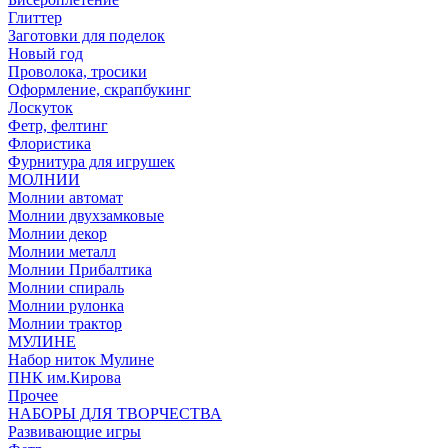
Глиттер
Заготовки для поделок
Новый год
Проволока, тросики
Оформление, скрапбукинг
Лоскуток
Фетр, фелтинг
Флористика
Фурнитура для игрушек
МОЛНИИ
Молнии автомат
Молнии двухзамковые
Молнии декор
Молнии металл
Молнии Прибалтика
Молнии спираль
Молнии рулонка
Молнии трактор
МУЛИНЕ
Набор ниток Мулине
ПНК им.Кирова
Прочее
НАБОРЫ ДЛЯ ТВОРЧЕСТВА
Развивающие игры