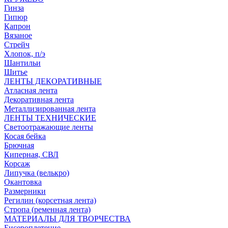
Гинза
Гипюр
Капрон
Вязаное
Стрейч
Хлопок, п/э
Шантильи
Шитье
ЛЕНТЫ ДЕКОРАТИВНЫЕ
Атласная лента
Декоративная лента
Металлизированная лента
ЛЕНТЫ ТЕХНИЧЕСКИЕ
Светоотражающие ленты
Косая бейка
Брючная
Киперная, СВЛ
Корсаж
Липучка (велькро)
Окантовка
Размерники
Регилин (корсетная лента)
Стропа (ременная лента)
МАТЕРИАЛЫ ДЛЯ ТВОРЧЕСТВА
Бисероплетение