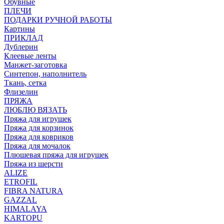
Обувные
ПЛЕЧИ
ПОДАРКИ РУЧНОЙ РАБОТЫ
Картины
ПРИКЛАД
Дублерин
Клеевые ленты
Манжет-заготовка
Синтепон, наполнитель
Ткань, сетка
Флизелин
ПРЯЖА
ЛЮБЛЮ ВЯЗАТЬ
Пряжа для игрушек
Пряжа для корзинок
Пряжа для ковриков
Пряжа для мочалок
Плюшевая пряжа для игрушек
Пряжа из шерсти
ALIZE
ETROFIL
FIBRA NATURA
GAZZAL
HIMALAYA
KARTOPU