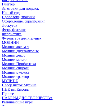
Глиттер
Заготовки для поделок
Новый год
Проволока, тросики
Оформление, скрапбукинг
Лоскуток
Фетр, фелтинг
Флористика
Фурнитура для игрушек
МОЛНИИ
Молнии автомат
Молнии двухзамковые
Молнии декор
Молнии металл
Молнии Прибалтика
Молнии спираль
Молнии рулонка
Молнии трактор
МУЛИНЕ
Набор ниток Мулине
ПНК им.Кирова
Прочее
НАБОРЫ ДЛЯ ТВОРЧЕСТВА
Развивающие игры