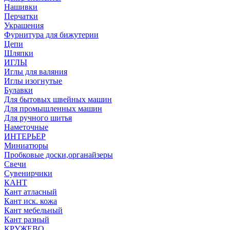
Нашивки
Перчатки
Украшения
Фурнитура для бижутерии
Цепи
Шляпки
ИГЛЫ
Иглы для валяния
Иглы изогнутые
Булавки
Для бытовых швейных машин
Для промышленных машин
Для ручного шитья
Наметочные
ИНТЕРЬЕР
Миниатюры
Пробковые доски,органайзеры
Свечи
Сувенирчики
КАНТ
Кант атласный
Кант иск. кожа
Кант мебельный
Кант разный
КРУЖЕВО