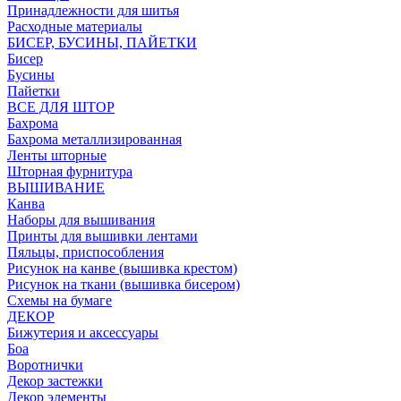
Принадлежности для шитья
Расходные материалы
БИСЕР, БУСИНЫ, ПАЙЕТКИ
Бисер
Бусины
Пайетки
ВСЕ ДЛЯ ШТОР
Бахрома
Бахрома металлизированная
Ленты шторные
Шторная фурнитура
ВЫШИВАНИЕ
Канва
Наборы для вышивания
Принты для вышивки лентами
Пяльцы, приспособления
Рисунок на канве (вышивка крестом)
Рисунок на ткани (вышивка бисером)
Схемы на бумаге
ДЕКОР
Бижутерия и аксессуары
Боа
Воротнички
Декор застежки
Декор элементы