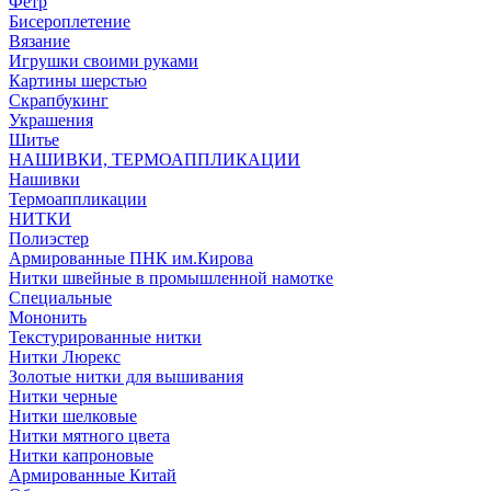
Фетр
Бисероплетение
Вязание
Игрушки своими руками
Картины шерстью
Скрапбукинг
Украшения
Шитье
НАШИВКИ, ТЕРМОАППЛИКАЦИИ
Нашивки
Термоаппликации
НИТКИ
Полиэстер
Армированные ПНК им.Кирова
Нитки швейные в промышленной намотке
Специальные
Мононить
Текстурированные нитки
Нитки Люрекс
Золотые нитки для вышивания
Нитки черные
Нитки шелковые
Нитки мятного цвета
Нитки капроновые
Армированные Китай