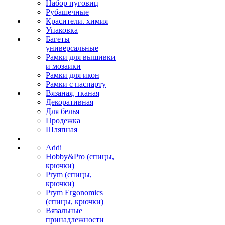
Набор пуговиц
Рубашечные
Красители. химия
Упаковка
Багеты
универсальные
Рамки для вышивки
и мозаики
Рамки для икон
Рамки с паспарту
Вязаная, тканая
Декоративная
Для белья
Продежка
Шляпная
Addi
Hobby&Pro (спицы,
крючки)
Prym (спицы,
крючки)
Prym Ergonomics
(спицы, крючки)
Вязальные
принадлежности