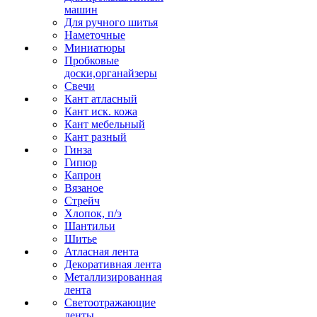
машин
Для ручного шитья
Наметочные
Миниатюры
Пробковые
доски,органайзеры
Свечи
Кант атласный
Кант иск. кожа
Кант мебельный
Кант разный
Гинза
Гипюр
Капрон
Вязаное
Стрейч
Хлопок, п/э
Шантильи
Шитье
Атласная лента
Декоративная лента
Металлизированная
лента
Светоотражающие
ленты