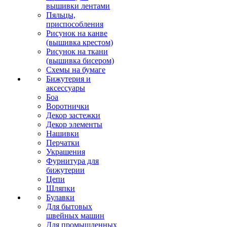
вышивки лентами
Пяльцы,
приспособления
Рисунок на канве
(вышивка крестом)
Рисунок на ткани
(вышивка бисером)
Схемы на бумаге
Бижутерия и
аксессуары
Боа
Воротнички
Декор застежки
Декор элементы
Нашивки
Перчатки
Украшения
Фурнитура для
бижутерии
Цепи
Шляпки
Булавки
Для бытовых
швейных машин
Для промышленных