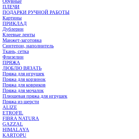
Обувные
ПЛЕЧИ
ПОДАРКИ РУЧНОЙ РАБОТЫ
Картины
ПРИКЛАД
Дублерин
Клеевые ленты
Манжет-заготовка
Синтепон, наполнитель
Ткань, сетка
Флизелин
ПРЯЖА
ЛЮБЛЮ ВЯЗАТЬ
Пряжа для игрушек
Пряжа для корзинок
Пряжа для ковриков
Пряжа для мочалок
Плюшевая пряжа для игрушек
Пряжа из шерсти
ALIZE
ETROFIL
FIBRA NATURA
GAZZAL
HIMALAYA
KARTOPU