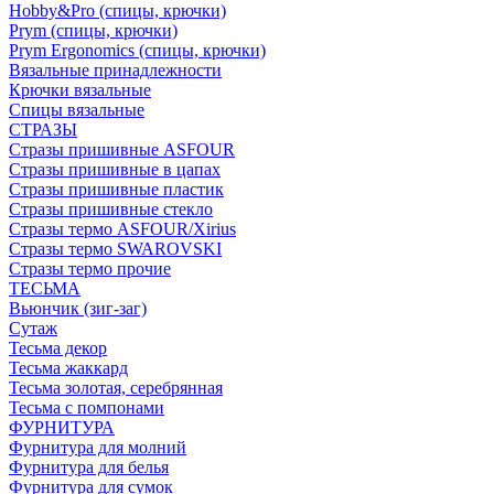
Hobby&Pro (спицы, крючки)
Prym (спицы, крючки)
Prym Ergonomics (спицы, крючки)
Вязальные принадлежности
Крючки вязальные
Спицы вязальные
СТРАЗЫ
Стразы пришивные ASFOUR
Стразы пришивные в цапах
Стразы пришивные пластик
Стразы пришивные стекло
Стразы термо ASFOUR/Xirius
Стразы термо SWAROVSKI
Стразы термо прочие
ТЕСЬМА
Вьюнчик (зиг-заг)
Сутаж
Тесьма декор
Тесьма жаккард
Тесьма золотая, серебрянная
Тесьма с помпонами
ФУРНИТУРА
Фурнитура для молний
Фурнитура для белья
Фурнитура для сумок