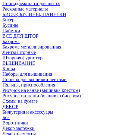
Принадлежности для шитья
Расходные материалы
БИСЕР, БУСИНЫ, ПАЙЕТКИ
Бисер
Бусины
Пайетки
ВСЕ ДЛЯ ШТОР
Бахрома
Бахрома металлизированная
Ленты шторные
Шторная фурнитура
ВЫШИВАНИЕ
Канва
Наборы для вышивания
Принты для вышивки лентами
Пяльцы, приспособления
Рисунок на канве (вышивка крестом)
Рисунок на ткани (вышивка бисером)
Схемы на бумаге
ДЕКОР
Бижутерия и аксессуары
Боа
Воротнички
Декор застежки
Декор элементы