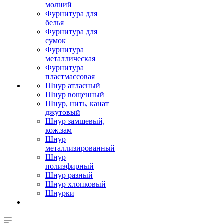
молний
Фурнитура для
белья
Фурнитура для
сумок
Фурнитура
металлическая
Фурнитура
пластмассовая
Шнур атласный
Шнур вощенный
Шнур, нить, канат
джутовый
Шнур замшевый,
кож.зам
Шнур
металлизированный
Шнур
полиэфирный
Шнур разный
Шнур хлопковый
Шнурки