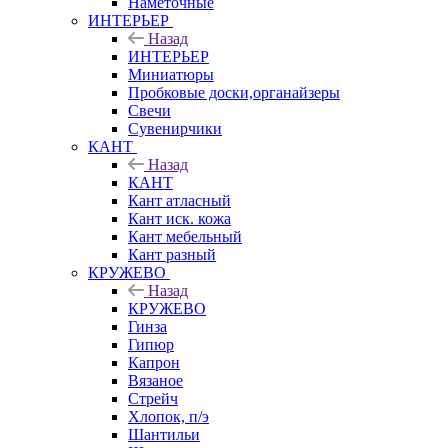
Наметочные
ИНТЕРЬЕР
Назад
ИНТЕРЬЕР
Миниатюры
Пробковые доски,органайзеры
Свечи
Сувенирчики
КАНТ
Назад
КАНТ
Кант атласный
Кант иск. кожа
Кант мебельный
Кант разный
КРУЖЕВО
Назад
КРУЖЕВО
Гинза
Гипюр
Капрон
Вязаное
Стрейч
Хлопок, п/э
Шантильи