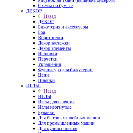
Рисунок на ткани (вышивка бисером)
Схемы на бумаге
ДЕКОР
Назад
ДЕКОР
Бижутерия и аксессуары
Боа
Воротнички
Декор застежки
Декор элементы
Нашивки
Перчатки
Украшения
Фурнитура для бижутерии
Цепи
Шляпки
ИГЛЫ
Назад
ИГЛЫ
Иглы для валяния
Иглы изогнутые
Булавки
Для бытовых швейных машин
Для промышленных машин
Для ручного шитья