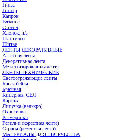
Гинза
Гипюр
Капрон
Вязаное
Стрейч
Хлопок, п/э
Шантильи
Шитье
ЛЕНТЫ ДЕКОРАТИВНЫЕ
Атласная лента
Декоративная лента
Металлизированная лента
ЛЕНТЫ ТЕХНИЧЕСКИЕ
Светоотражающие ленты
Косая бейка
Брючная
Киперная, СВЛ
Корсаж
Липучка (велькро)
Окантовка
Размерники
Регилин (корсетная лента)
Стропа (ременная лента)
МАТЕРИАЛЫ ДЛЯ ТВОРЧЕСТВА
Бисероплетение