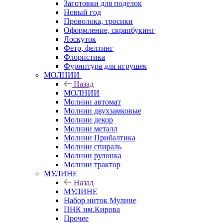
Заготовки для поделок
Новый год
Проволока, тросики
Оформление, скрапбукинг
Лоскуток
Фетр, фелтинг
Флористика
Фурнитура для игрушек
МОЛНИИ
Назад
МОЛНИИ
Молнии автомат
Молнии двухзамковые
Молнии декор
Молнии металл
Молнии Прибалтика
Молнии спираль
Молнии рулонка
Молнии трактор
МУЛИНЕ
Назад
МУЛИНЕ
Набор ниток Мулине
ПНК им.Кирова
Прочее