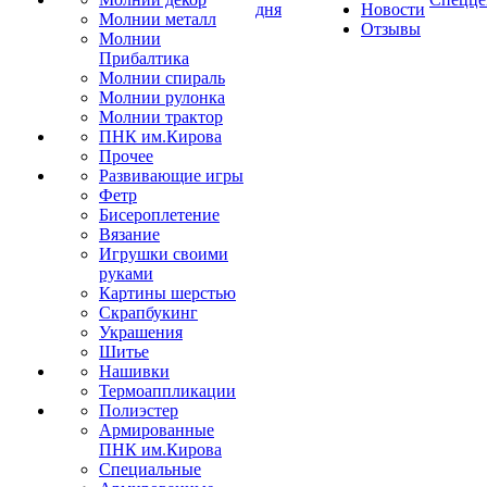
дня
Новости
Молнии металл
Отзывы
Молнии
Прибалтика
Молнии спираль
Молнии рулонка
Молнии трактор
ПНК им.Кирова
Прочее
Развивающие игры
Фетр
Бисероплетение
Вязание
Игрушки своими
руками
Картины шерстью
Скрапбукинг
Украшения
Шитье
Нашивки
Термоаппликации
Полиэстер
Армированные
ПНК им.Кирова
Специальные