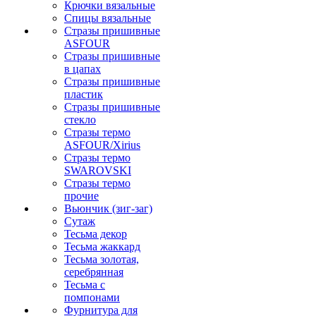
Крючки вязальные
Спицы вязальные
Стразы пришивные
ASFOUR
Стразы пришивные
в цапах
Стразы пришивные
пластик
Стразы пришивные
стекло
Стразы термо
ASFOUR/Xirius
Стразы термо
SWAROVSKI
Стразы термо
прочие
Вьюнчик (зиг-заг)
Сутаж
Тесьма декор
Тесьма жаккард
Тесьма золотая,
серебрянная
Тесьма с
помпонами
Фурнитура для