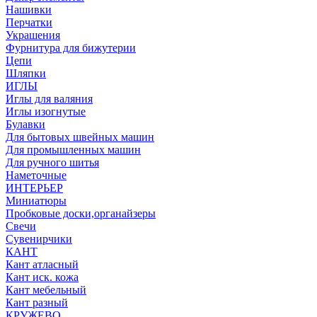
Нашивки
Перчатки
Украшения
Фурнитура для бижутерии
Цепи
Шляпки
ИГЛЫ
Иглы для валяния
Иглы изогнутые
Булавки
Для бытовых швейных машин
Для промышленных машин
Для ручного шитья
Наметочные
ИНТЕРЬЕР
Миниатюры
Пробковые доски,органайзеры
Свечи
Сувенирчики
КАНТ
Кант атласный
Кант иск. кожа
Кант мебельный
Кант разный
КРУЖЕВО