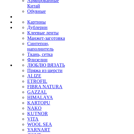
Армированные
Китай
Обувные
Картины
Дублерин
Клеевые ленты
Манжет-заготовка
Синтепон,
наполнитель
Ткань, сетка
Флизелин
ЛЮБЛЮ ВЯЗАТЬ
Пряжа из шерсти
ALIZE
ETROFIL
FIBRA NATURA
GAZZAL
HIMALAYA
KARTOPU
NAKO
KUTNOR
VITA
WOOL SEA
YARNART