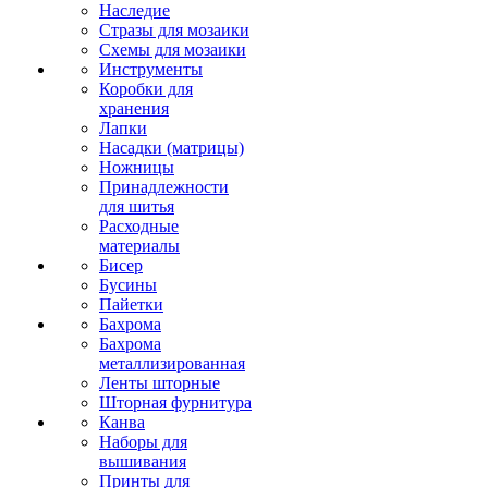
Наследие
Стразы для мозаики
Схемы для мозаики
Инструменты
Коробки для
хранения
Лапки
Насадки (матрицы)
Ножницы
Принадлежности
для шитья
Расходные
материалы
Бисер
Бусины
Пайетки
Бахрома
Бахрома
металлизированная
Ленты шторные
Шторная фурнитура
Канва
Наборы для
вышивания
Принты для