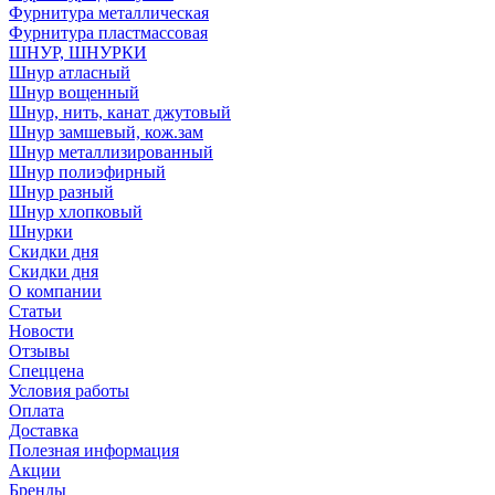
Фурнитура металлическая
Фурнитура пластмассовая
ШНУР, ШНУРКИ
Шнур атласный
Шнур вощенный
Шнур, нить, канат джутовый
Шнур замшевый, кож.зам
Шнур металлизированный
Шнур полиэфирный
Шнур разный
Шнур хлопковый
Шнурки
Скидки дня
Скидки дня
О компании
Статьи
Новости
Отзывы
Спеццена
Условия работы
Оплата
Доставка
Полезная информация
Акции
Бренды