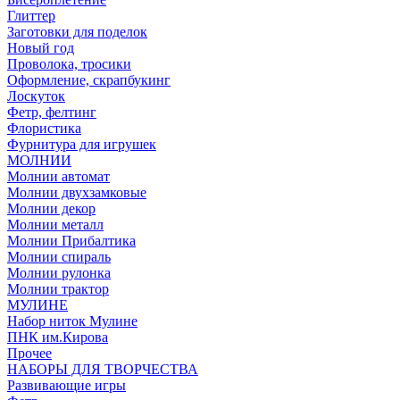
Глиттер
Заготовки для поделок
Новый год
Проволока, тросики
Оформление, скрапбукинг
Лоскуток
Фетр, фелтинг
Флористика
Фурнитура для игрушек
МОЛНИИ
Молнии автомат
Молнии двухзамковые
Молнии декор
Молнии металл
Молнии Прибалтика
Молнии спираль
Молнии рулонка
Молнии трактор
МУЛИНЕ
Набор ниток Мулине
ПНК им.Кирова
Прочее
НАБОРЫ ДЛЯ ТВОРЧЕСТВА
Развивающие игры