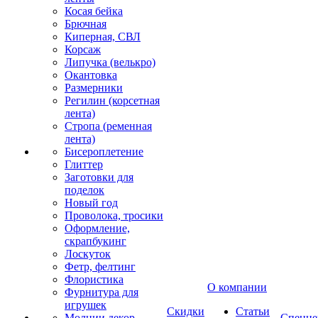
Косая бейка
Брючная
Киперная, СВЛ
Корсаж
Липучка (велькро)
Окантовка
Размерники
Регилин (корсетная
лента)
Стропа (ременная
лента)
Бисероплетение
Глиттер
Заготовки для
поделок
Новый год
Проволока, тросики
Оформление,
скрапбукинг
Лоскуток
Фетр, фелтинг
Флористика
О компании
Фурнитура для
игрушек
Скидки
Статьи
Молнии декор
Спецце