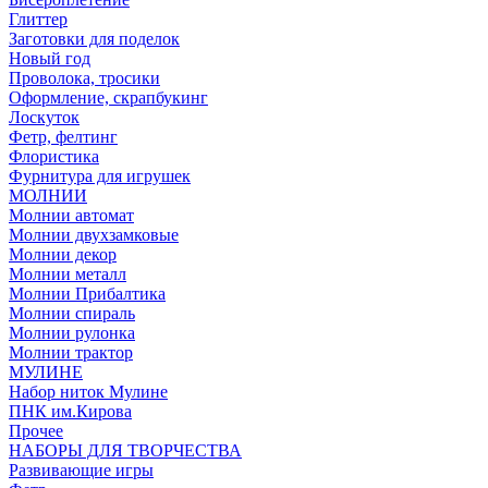
Глиттер
Заготовки для поделок
Новый год
Проволока, тросики
Оформление, скрапбукинг
Лоскуток
Фетр, фелтинг
Флористика
Фурнитура для игрушек
МОЛНИИ
Молнии автомат
Молнии двухзамковые
Молнии декор
Молнии металл
Молнии Прибалтика
Молнии спираль
Молнии рулонка
Молнии трактор
МУЛИНЕ
Набор ниток Мулине
ПНК им.Кирова
Прочее
НАБОРЫ ДЛЯ ТВОРЧЕСТВА
Развивающие игры