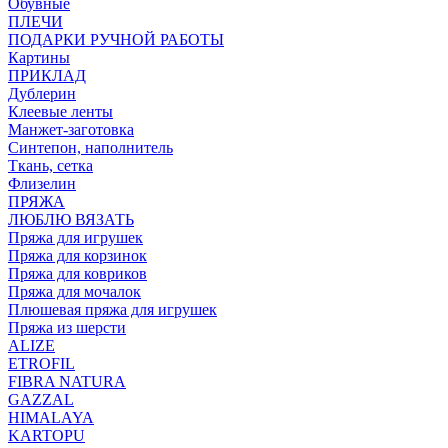
Обувные
ПЛЕЧИ
ПОДАРКИ РУЧНОЙ РАБОТЫ
Картины
ПРИКЛАД
Дублерин
Клеевые ленты
Манжет-заготовка
Синтепон, наполнитель
Ткань, сетка
Флизелин
ПРЯЖА
ЛЮБЛЮ ВЯЗАТЬ
Пряжа для игрушек
Пряжа для корзинок
Пряжа для ковриков
Пряжа для мочалок
Плюшевая пряжа для игрушек
Пряжа из шерсти
ALIZE
ETROFIL
FIBRA NATURA
GAZZAL
HIMALAYA
KARTOPU