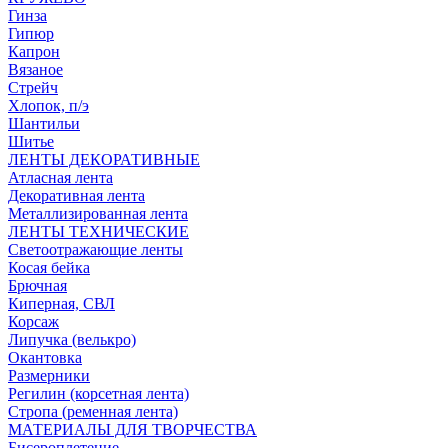
Гинза
Гипюр
Капрон
Вязаное
Стрейч
Хлопок, п/э
Шантильи
Шитье
ЛЕНТЫ ДЕКОРАТИВНЫЕ
Атласная лента
Декоративная лента
Металлизированная лента
ЛЕНТЫ ТЕХНИЧЕСКИЕ
Светоотражающие ленты
Косая бейка
Брючная
Киперная, СВЛ
Корсаж
Липучка (велькро)
Окантовка
Размерники
Регилин (корсетная лента)
Стропа (ременная лента)
МАТЕРИАЛЫ ДЛЯ ТВОРЧЕСТВА
Бисероплетение