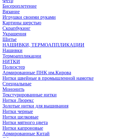
Фетр
Бисероплетение
Вязание
Игрушки своими руками
Картины шерстью
Скрапбукинг
Украшения
Шитье
НАШИВКИ, ТЕРМОАППЛИКАЦИИ
Нашивки
Термоаппликации
НИТКИ
Полиэстер
Армированные ПНК им.Кирова
Нитки швейные в промышленной намотке
Специальные
Мононить
Текстурированные нитки
Нитки Люрекс
Золотые нитки для вышивания
Нитки черные
Нитки шелковые
Нитки мятного цвета
Нитки капроновые
Армированные Китай