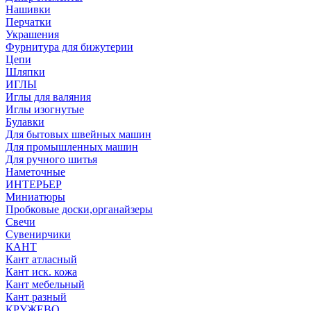
Нашивки
Перчатки
Украшения
Фурнитура для бижутерии
Цепи
Шляпки
ИГЛЫ
Иглы для валяния
Иглы изогнутые
Булавки
Для бытовых швейных машин
Для промышленных машин
Для ручного шитья
Наметочные
ИНТЕРЬЕР
Миниатюры
Пробковые доски,органайзеры
Свечи
Сувенирчики
КАНТ
Кант атласный
Кант иск. кожа
Кант мебельный
Кант разный
КРУЖЕВО