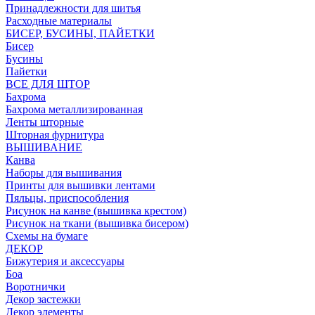
Принадлежности для шитья
Расходные материалы
БИСЕР, БУСИНЫ, ПАЙЕТКИ
Бисер
Бусины
Пайетки
ВСЕ ДЛЯ ШТОР
Бахрома
Бахрома металлизированная
Ленты шторные
Шторная фурнитура
ВЫШИВАНИЕ
Канва
Наборы для вышивания
Принты для вышивки лентами
Пяльцы, приспособления
Рисунок на канве (вышивка крестом)
Рисунок на ткани (вышивка бисером)
Схемы на бумаге
ДЕКОР
Бижутерия и аксессуары
Боа
Воротнички
Декор застежки
Декор элементы