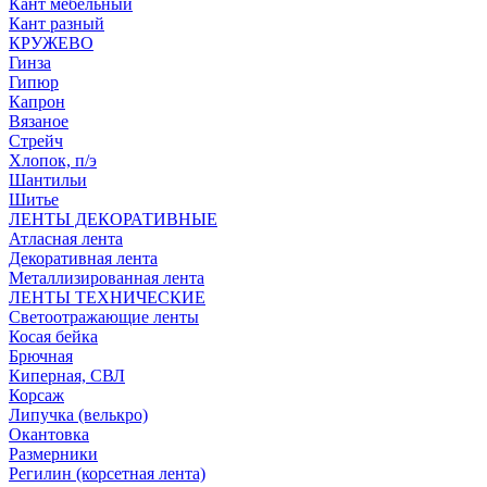
Кант мебельный
Кант разный
КРУЖЕВО
Гинза
Гипюр
Капрон
Вязаное
Стрейч
Хлопок, п/э
Шантильи
Шитье
ЛЕНТЫ ДЕКОРАТИВНЫЕ
Атласная лента
Декоративная лента
Металлизированная лента
ЛЕНТЫ ТЕХНИЧЕСКИЕ
Светоотражающие ленты
Косая бейка
Брючная
Киперная, СВЛ
Корсаж
Липучка (велькро)
Окантовка
Размерники
Регилин (корсетная лента)