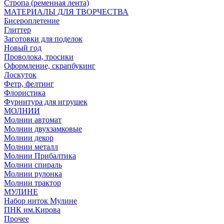
Стропа (ременная лента)
МАТЕРИАЛЫ ДЛЯ ТВОРЧЕСТВА
Бисероплетение
Глиттер
Заготовки для поделок
Новый год
Проволока, тросики
Оформление, скрапбукинг
Лоскуток
Фетр, фелтинг
Флористика
Фурнитура для игрушек
МОЛНИИ
Молнии автомат
Молнии двухзамковые
Молнии декор
Молнии металл
Молнии Прибалтика
Молнии спираль
Молнии рулонка
Молнии трактор
МУЛИНЕ
Набор ниток Мулине
ПНК им.Кирова
Прочее