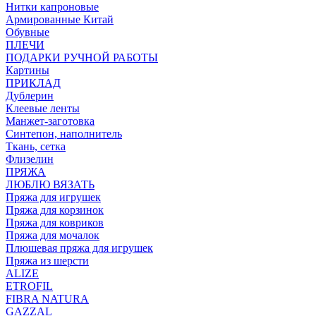
Нитки капроновые
Армированные Китай
Обувные
ПЛЕЧИ
ПОДАРКИ РУЧНОЙ РАБОТЫ
Картины
ПРИКЛАД
Дублерин
Клеевые ленты
Манжет-заготовка
Синтепон, наполнитель
Ткань, сетка
Флизелин
ПРЯЖА
ЛЮБЛЮ ВЯЗАТЬ
Пряжа для игрушек
Пряжа для корзинок
Пряжа для ковриков
Пряжа для мочалок
Плюшевая пряжа для игрушек
Пряжа из шерсти
ALIZE
ETROFIL
FIBRA NATURA
GAZZAL