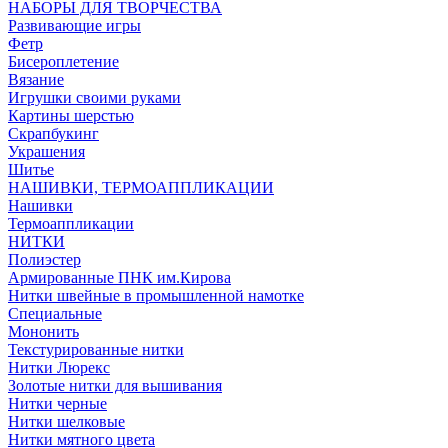
НАБОРЫ ДЛЯ ТВОРЧЕСТВА
Развивающие игры
Фетр
Бисероплетение
Вязание
Игрушки своими руками
Картины шерстью
Скрапбукинг
Украшения
Шитье
НАШИВКИ, ТЕРМОАППЛИКАЦИИ
Нашивки
Термоаппликации
НИТКИ
Полиэстер
Армированные ПНК им.Кирова
Нитки швейные в промышленной намотке
Специальные
Мононить
Текстурированные нитки
Нитки Люрекс
Золотые нитки для вышивания
Нитки черные
Нитки шелковые
Нитки мятного цвета