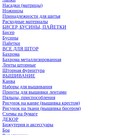
Насадки (матрицы)
Ножницы
Принадлежности для шитья
Расходные материалы
БИСЕР, БУСИНЫ, ПАЙЕТКИ
Бисер
Бусины
Пайетки
ВСЕ ДЛЯ ШТОР
Бахрома
Бахрома металлизированная
Ленты шторные
Шторная фурнитура
ВЫШИВАНИЕ
Канва
Наборы для вышивания
Принты для вышивки лентами
Пяльцы, приспособления
Рисунок на канве (вышивка крестом)
Рисунок на ткани (вышивка бисером)
Схемы на бумаге
ДЕКОР
Бижутерия и аксессуары
Боа