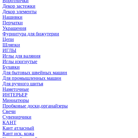
Воротнички
Декор застежки
Декор элементы
Нашивки
Перчатки
Украшения
Фурнитура для бижутерии
Цепи
Шляпки
ИГЛЫ
Иглы для валяния
Иглы изогнутые
Булавки
Для бытовых швейных машин
Для промышленных машин
Для ручного шитья
Наметочные
ИНТЕРЬЕР
Миниатюры
Пробковые доски,органайзеры
Свечи
Сувенирчики
КАНТ
Кант атласный
Кант иск. кожа