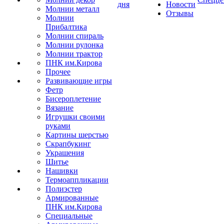
дня
Новости
Молнии металл
Отзывы
Молнии
Прибалтика
Молнии спираль
Молнии рулонка
Молнии трактор
ПНК им.Кирова
Прочее
Развивающие игры
Фетр
Бисероплетение
Вязание
Игрушки своими
руками
Картины шерстью
Скрапбукинг
Украшения
Шитье
Нашивки
Термоаппликации
Полиэстер
Армированные
ПНК им.Кирова
Специальные