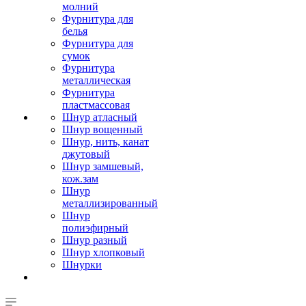
молний
Фурнитура для
белья
Фурнитура для
сумок
Фурнитура
металлическая
Фурнитура
пластмассовая
Шнур атласный
Шнур вощенный
Шнур, нить, канат
джутовый
Шнур замшевый,
кож.зам
Шнур
металлизированный
Шнур
полиэфирный
Шнур разный
Шнур хлопковый
Шнурки