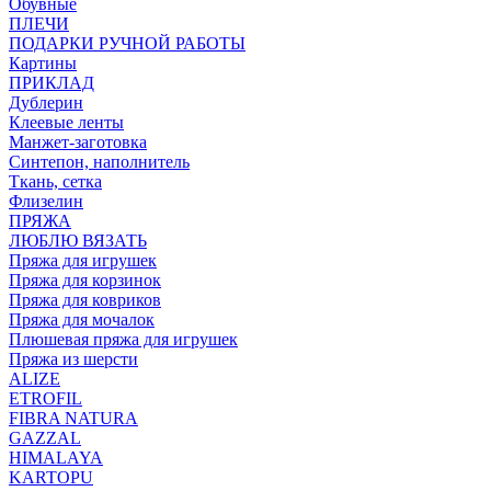
Обувные
ПЛЕЧИ
ПОДАРКИ РУЧНОЙ РАБОТЫ
Картины
ПРИКЛАД
Дублерин
Клеевые ленты
Манжет-заготовка
Синтепон, наполнитель
Ткань, сетка
Флизелин
ПРЯЖА
ЛЮБЛЮ ВЯЗАТЬ
Пряжа для игрушек
Пряжа для корзинок
Пряжа для ковриков
Пряжа для мочалок
Плюшевая пряжа для игрушек
Пряжа из шерсти
ALIZE
ETROFIL
FIBRA NATURA
GAZZAL
HIMALAYA
KARTOPU