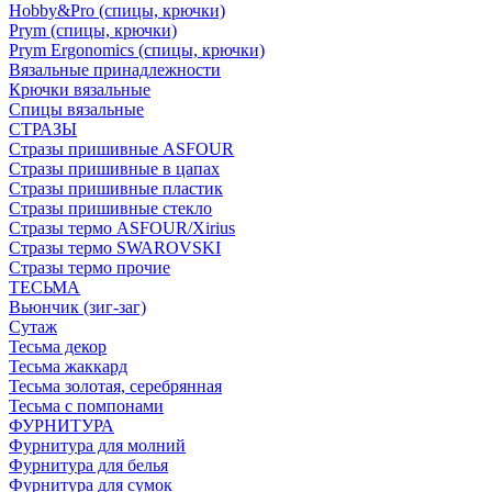
Hobby&Pro (спицы, крючки)
Prym (спицы, крючки)
Prym Ergonomics (спицы, крючки)
Вязальные принадлежности
Крючки вязальные
Спицы вязальные
СТРАЗЫ
Стразы пришивные ASFOUR
Стразы пришивные в цапах
Стразы пришивные пластик
Стразы пришивные стекло
Стразы термо ASFOUR/Xirius
Стразы термо SWAROVSKI
Стразы термо прочие
ТЕСЬМА
Вьюнчик (зиг-заг)
Сутаж
Тесьма декор
Тесьма жаккард
Тесьма золотая, серебрянная
Тесьма с помпонами
ФУРНИТУРА
Фурнитура для молний
Фурнитура для белья
Фурнитура для сумок