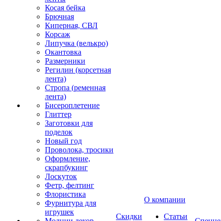
Косая бейка
Брючная
Киперная, СВЛ
Корсаж
Липучка (велькро)
Окантовка
Размерники
Регилин (корсетная
лента)
Стропа (ременная
лента)
Бисероплетение
Глиттер
Заготовки для
поделок
Новый год
Проволока, тросики
Оформление,
скрапбукинг
Лоскуток
Фетр, фелтинг
Флористика
О компании
Фурнитура для
игрушек
Скидки
Статьи
Молнии декор
Спецце