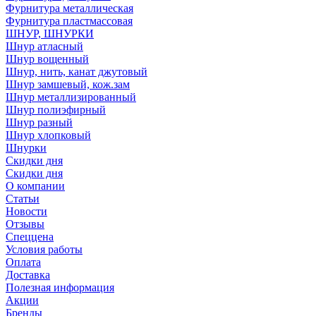
Фурнитура металлическая
Фурнитура пластмассовая
ШНУР, ШНУРКИ
Шнур атласный
Шнур вощенный
Шнур, нить, канат джутовый
Шнур замшевый, кож.зам
Шнур металлизированный
Шнур полиэфирный
Шнур разный
Шнур хлопковый
Шнурки
Скидки дня
Скидки дня
О компании
Статьи
Новости
Отзывы
Спеццена
Условия работы
Оплата
Доставка
Полезная информация
Акции
Бренды