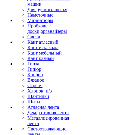
машин
Для ручного шитья
Наметочные
Миниатюры
Пробковые
доски,органайзеры
Свечи
Кант атласный
Кант иск. кожа
Кант мебельный
Кант разный
Гинза
Гипюр
Капрон
Вязаное
Стрейч
Хлопок, п/э
Шантильи
Шитье
Атласная лента
Декоративная лента
Металлизированная
лента
Светоотражающие
ленты