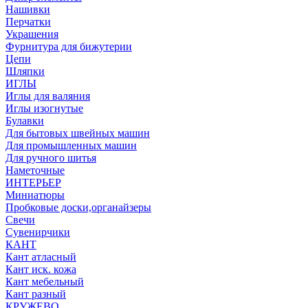
Нашивки
Перчатки
Украшения
Фурнитура для бижутерии
Цепи
Шляпки
ИГЛЫ
Иглы для валяния
Иглы изогнутые
Булавки
Для бытовых швейных машин
Для промышленных машин
Для ручного шитья
Наметочные
ИНТЕРЬЕР
Миниатюры
Пробковые доски,органайзеры
Свечи
Сувенирчики
КАНТ
Кант атласный
Кант иск. кожа
Кант мебельный
Кант разный
КРУЖЕВО