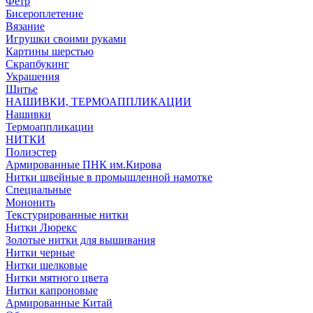
Фетр
Бисероплетение
Вязание
Игрушки своими руками
Картины шерстью
Скрапбукинг
Украшения
Шитье
НАШИВКИ, ТЕРМОАППЛИКАЦИИ
Нашивки
Термоаппликации
НИТКИ
Полиэстер
Армированные ПНК им.Кирова
Нитки швейные в промышленной намотке
Специальные
Мононить
Текстурированные нитки
Нитки Люрекс
Золотые нитки для вышивания
Нитки черные
Нитки шелковые
Нитки мятного цвета
Нитки капроновые
Армированные Китай