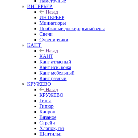
Наметочные
ИНТЕРЬЕР
Назад
ИНТЕРЬЕР
Миниатюры
Пробковые доски,органайзеры
Свечи
Сувенирчики
КАНТ
Назад
КАНТ
Кант атласный
Кант иск. кожа
Кант мебельный
Кант разный
КРУЖЕВО
Назад
КРУЖЕВО
Гинза
Гипюр
Капрон
Вязаное
Стрейч
Хлопок, п/э
Шантильи