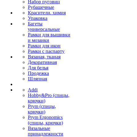
Набор пуговиц
Рубашечные
Красители. химия
Упаковка
Багеты
универсальные
Рамки для вышивки
и мозаики
Рамки для икон
Рамки с паспарту
Вязаная, тканая
Декоративная
Для белья
Продежка
Шляпная
Addi
Hobby&Pro (спицы,
крючки)
Prym (спицы,
крючки)
Prym Ergonomics
(спицы, крючки)
Вязальные
принадлежности