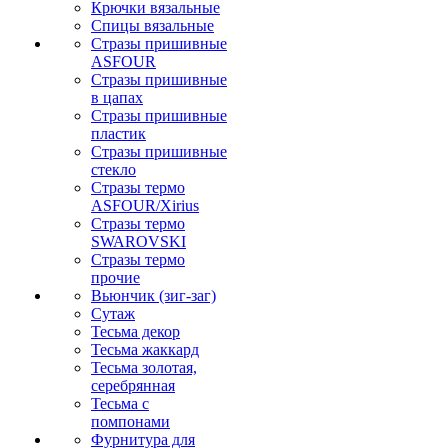
Крючки вязальные
Спицы вязальные
Стразы пришивные
ASFOUR
Стразы пришивные
в цапах
Стразы пришивные
пластик
Стразы пришивные
стекло
Стразы термо
ASFOUR/Xirius
Стразы термо
SWAROVSKI
Стразы термо
прочие
Вьюнчик (зиг-заг)
Сутаж
Тесьма декор
Тесьма жаккард
Тесьма золотая,
серебрянная
Тесьма с
помпонами
Фурнитура для