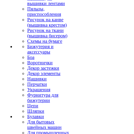
вышивки лентами
Пяльцы,
приспособления
Рисунок на канве
(вышивка крестом)
Рисунок на ткани
(вышивка бисером)
Схемы на бумаге
Бижутерия и
аксессуары
Боа
Воротнички
Декор застежки
Декор элементы
Нашивки
Перчатки
Украшения
Фурнитура для
бижутерии
Цепи
Шляпки
Булавки
Для бытовых
швейных машин
Для промышленных