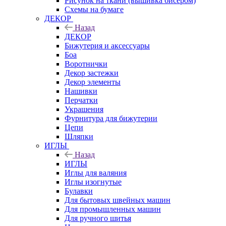
Рисунок на ткани (вышивка бисером)
Схемы на бумаге
ДЕКОР
Назад
ДЕКОР
Бижутерия и аксессуары
Боа
Воротнички
Декор застежки
Декор элементы
Нашивки
Перчатки
Украшения
Фурнитура для бижутерии
Цепи
Шляпки
ИГЛЫ
Назад
ИГЛЫ
Иглы для валяния
Иглы изогнутые
Булавки
Для бытовых швейных машин
Для промышленных машин
Для ручного шитья