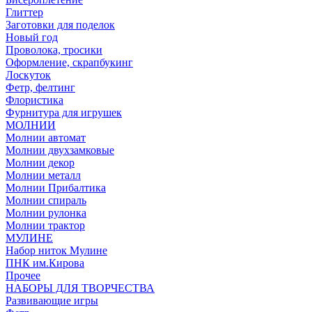
Глиттер
Заготовки для поделок
Новый год
Проволока, тросики
Оформление, скрапбукинг
Лоскуток
Фетр, фелтинг
Флористика
Фурнитура для игрушек
МОЛНИИ
Молнии автомат
Молнии двухзамковые
Молнии декор
Молнии металл
Молнии Прибалтика
Молнии спираль
Молнии рулонка
Молнии трактор
МУЛИНЕ
Набор ниток Мулине
ПНК им.Кирова
Прочее
НАБОРЫ ДЛЯ ТВОРЧЕСТВА
Развивающие игры