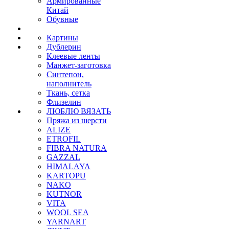
Армированные
Китай
Обувные
Картины
Дублерин
Клеевые ленты
Манжет-заготовка
Синтепон,
наполнитель
Ткань, сетка
Флизелин
ЛЮБЛЮ ВЯЗАТЬ
Пряжа из шерсти
ALIZE
ETROFIL
FIBRA NATURA
GAZZAL
HIMALAYA
KARTOPU
NAKO
KUTNOR
VITA
WOOL SEA
YARNART