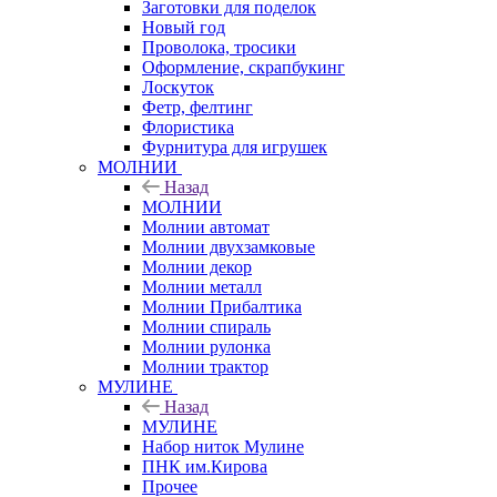
Заготовки для поделок
Новый год
Проволока, тросики
Оформление, скрапбукинг
Лоскуток
Фетр, фелтинг
Флористика
Фурнитура для игрушек
МОЛНИИ
Назад
МОЛНИИ
Молнии автомат
Молнии двухзамковые
Молнии декор
Молнии металл
Молнии Прибалтика
Молнии спираль
Молнии рулонка
Молнии трактор
МУЛИНЕ
Назад
МУЛИНЕ
Набор ниток Мулине
ПНК им.Кирова
Прочее