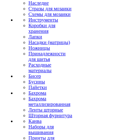
Наследие
Стразы для мозаики
Схемы для мозаики
Инструменты
Коробки для
хранения
Лапки
Насадки (матрицы)
Ножницы
Принадлежности
для шитья
Расходные
материалы
Бисер
Бусины
Пайетки
Бахрома
Бахрома
металлизированная
Ленты шторные
Шторная фурнитура
Канва
Наборы для
вышивания
Принты для