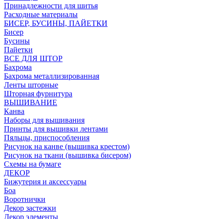
Принадлежности для шитья
Расходные материалы
БИСЕР, БУСИНЫ, ПАЙЕТКИ
Бисер
Бусины
Пайетки
ВСЕ ДЛЯ ШТОР
Бахрома
Бахрома металлизированная
Ленты шторные
Шторная фурнитура
ВЫШИВАНИЕ
Канва
Наборы для вышивания
Принты для вышивки лентами
Пяльцы, приспособления
Рисунок на канве (вышивка крестом)
Рисунок на ткани (вышивка бисером)
Схемы на бумаге
ДЕКОР
Бижутерия и аксессуары
Боа
Воротнички
Декор застежки
Декор элементы