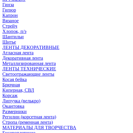
Гинза
Гипюр
Капрон
Вязаное
Стрейч
Хлопок, п/э
Шантильи
Шитье
ЛЕНТЫ ДЕКОРАТИВНЫЕ
Атласная лента
Декоративная лента
Металлизированная лента
ЛЕНТЫ ТЕХНИЧЕСКИЕ
Светоотражающие ленты
Косая бейка
Брючная
Киперная, СВЛ
Корсаж
Липучка (велькро)
Окантовка
Размерники
Регилин (корсетная лента)
Стропа (ременная лента)
МАТЕРИАЛЫ ДЛЯ ТВОРЧЕСТВА
Бисероплетение