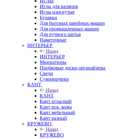
ИГЛЫ
Иглы для валяния
Иглы изогнутые
Булавки
Для бытовых швейных машин
Для промышленных машин
Для ручного шитья
Наметочные
ИНТЕРЬЕР
Назад
ИНТЕРЬЕР
Миниатюры
Пробковые доски,органайзеры
Свечи
Сувенирчики
КАНТ
Назад
КАНТ
Кант атласный
Кант иск. кожа
Кант мебельный
Кант разный
КРУЖЕВО
Назад
КРУЖЕВО