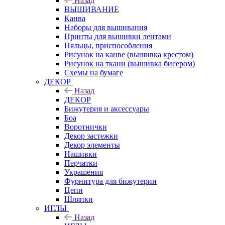
Назад
ВЫШИВАНИЕ
Канва
Наборы для вышивания
Принты для вышивки лентами
Пяльцы, приспособления
Рисунок на канве (вышивка крестом)
Рисунок на ткани (вышивка бисером)
Схемы на бумаге
ДЕКОР
Назад
ДЕКОР
Бижутерия и аксессуары
Боа
Воротнички
Декор застежки
Декор элементы
Нашивки
Перчатки
Украшения
Фурнитура для бижутерии
Цепи
Шляпки
ИГЛЫ
Назад