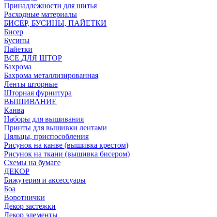
Принадлежности для шитья
Расходные материалы
БИСЕР, БУСИНЫ, ПАЙЕТКИ
Бисер
Бусины
Пайетки
ВСЕ ДЛЯ ШТОР
Бахрома
Бахрома металлизированная
Ленты шторные
Шторная фурнитура
ВЫШИВАНИЕ
Канва
Наборы для вышивания
Принты для вышивки лентами
Пяльцы, приспособления
Рисунок на канве (вышивка крестом)
Рисунок на ткани (вышивка бисером)
Схемы на бумаге
ДЕКОР
Бижутерия и аксессуары
Боа
Воротнички
Декор застежки
Декор элементы