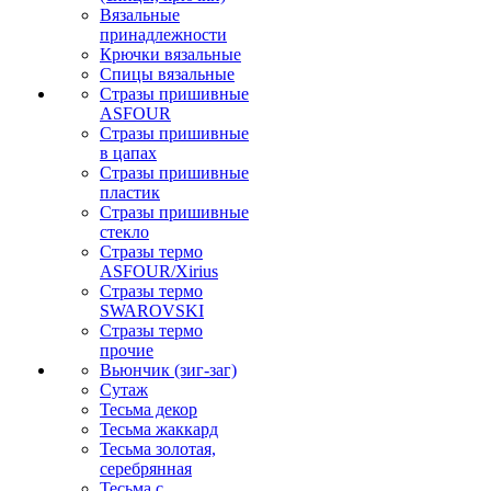
Вязальные
принадлежности
Крючки вязальные
Спицы вязальные
Стразы пришивные
ASFOUR
Стразы пришивные
в цапах
Стразы пришивные
пластик
Стразы пришивные
стекло
Стразы термо
ASFOUR/Xirius
Стразы термо
SWAROVSKI
Стразы термо
прочие
Вьюнчик (зиг-заг)
Сутаж
Тесьма декор
Тесьма жаккард
Тесьма золотая,
серебрянная
Тесьма с