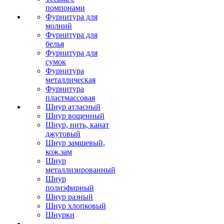
помпонами
Фурнитура для
молний
Фурнитура для
белья
Фурнитура для
сумок
Фурнитура
металлическая
Фурнитура
пластмассовая
Шнур атласный
Шнур вощенный
Шнур, нить, канат
джутовый
Шнур замшевый,
кож.зам
Шнур
металлизированный
Шнур
полиэфирный
Шнур разный
Шнур хлопковый
Шнурки