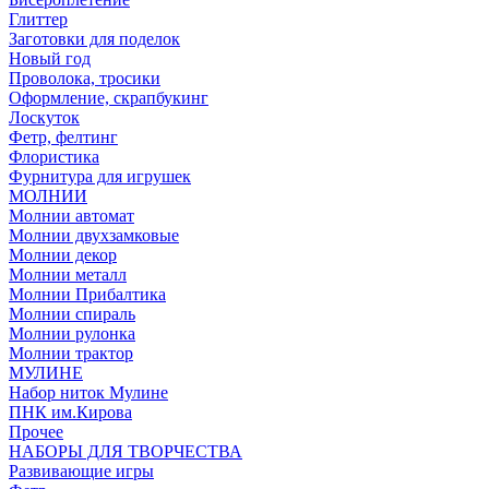
Глиттер
Заготовки для поделок
Новый год
Проволока, тросики
Оформление, скрапбукинг
Лоскуток
Фетр, фелтинг
Флористика
Фурнитура для игрушек
МОЛНИИ
Молнии автомат
Молнии двухзамковые
Молнии декор
Молнии металл
Молнии Прибалтика
Молнии спираль
Молнии рулонка
Молнии трактор
МУЛИНЕ
Набор ниток Мулине
ПНК им.Кирова
Прочее
НАБОРЫ ДЛЯ ТВОРЧЕСТВА
Развивающие игры