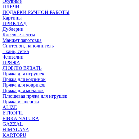
Обувные
ПЛЕЧИ
ПОДАРКИ РУЧНОЙ РАБОТЫ
Картины
ПРИКЛАД
Дублерин
Клеевые ленты
Манжет-заготовка
Синтепон, наполнитель
Ткань, сетка
Флизелин
ПРЯЖА
ЛЮБЛЮ ВЯЗАТЬ
Пряжа для игрушек
Пряжа для корзинок
Пряжа для ковриков
Пряжа для мочалок
Плюшевая пряжа для игрушек
Пряжа из шерсти
ALIZE
ETROFIL
FIBRA NATURA
GAZZAL
HIMALAYA
KARTOPU