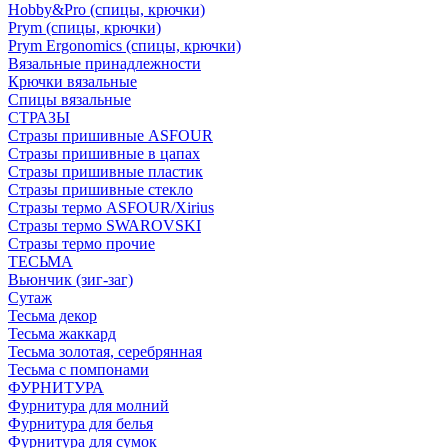
Hobby&Pro (спицы, крючки)
Prym (спицы, крючки)
Prym Ergonomics (спицы, крючки)
Вязальные принадлежности
Крючки вязальные
Спицы вязальные
СТРАЗЫ
Стразы пришивные ASFOUR
Стразы пришивные в цапах
Стразы пришивные пластик
Стразы пришивные стекло
Стразы термо ASFOUR/Xirius
Стразы термо SWAROVSKI
Стразы термо прочие
ТЕСЬМА
Вьюнчик (зиг-заг)
Сутаж
Тесьма декор
Тесьма жаккард
Тесьма золотая, серебрянная
Тесьма с помпонами
ФУРНИТУРА
Фурнитура для молний
Фурнитура для белья
Фурнитура для сумок