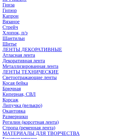
Гинза
Гипюр
Капрон
Вязаное
Стрейч
Хлопок, п/э
Шантильи
Шитье
ЛЕНТЫ ДЕКОРАТИВНЫЕ
Атласная лента
Декоративная лента
Металлизированная лента
ЛЕНТЫ ТЕХНИЧЕСКИЕ
Светоотражающие ленты
Косая бейка
Брючная
Киперная, СВЛ
Корсаж
Липучка (велькро)
Окантовка
Размерники
Регилин (корсетная лента)
Стропа (ременная лента)
МАТЕРИАЛЫ ДЛЯ ТВОРЧЕСТВА
Бисероплетение