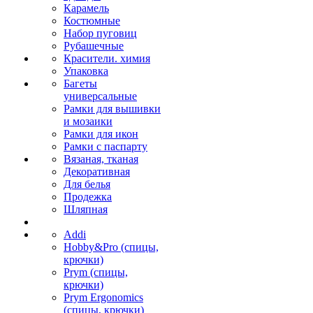
Карамель
Костюмные
Набор пуговиц
Рубашечные
Красители. химия
Упаковка
Багеты
универсальные
Рамки для вышивки
и мозаики
Рамки для икон
Рамки с паспарту
Вязаная, тканая
Декоративная
Для белья
Продежка
Шляпная
Addi
Hobby&Pro (спицы,
крючки)
Prym (спицы,
крючки)
Prym Ergonomics
(спицы, крючки)