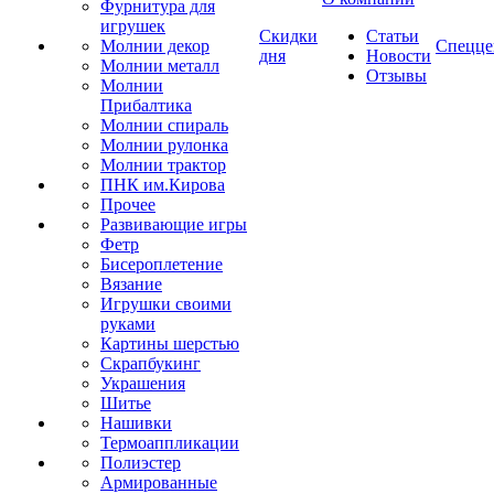
Фурнитура для
игрушек
Скидки
Статьи
Молнии декор
Спецце
дня
Новости
Молнии металл
Отзывы
Молнии
Прибалтика
Молнии спираль
Молнии рулонка
Молнии трактор
ПНК им.Кирова
Прочее
Развивающие игры
Фетр
Бисероплетение
Вязание
Игрушки своими
руками
Картины шерстью
Скрапбукинг
Украшения
Шитье
Нашивки
Термоаппликации
Полиэстер
Армированные