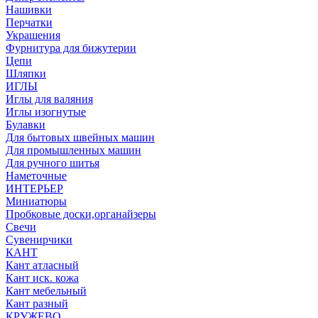
Нашивки
Перчатки
Украшения
Фурнитура для бижутерии
Цепи
Шляпки
ИГЛЫ
Иглы для валяния
Иглы изогнутые
Булавки
Для бытовых швейных машин
Для промышленных машин
Для ручного шитья
Наметочные
ИНТЕРЬЕР
Миниатюры
Пробковые доски,органайзеры
Свечи
Сувенирчики
КАНТ
Кант атласный
Кант иск. кожа
Кант мебельный
Кант разный
КРУЖЕВО