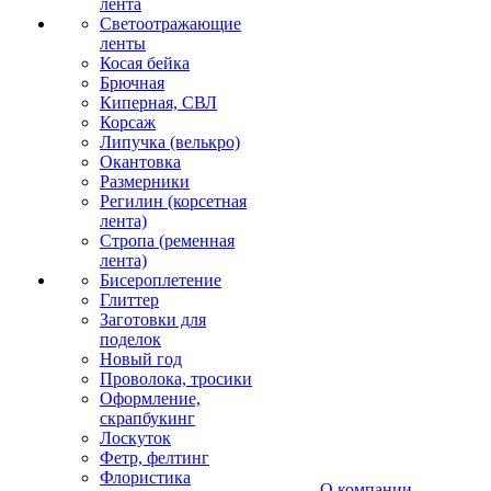
лента
Светоотражающие
ленты
Косая бейка
Брючная
Киперная, СВЛ
Корсаж
Липучка (велькро)
Окантовка
Размерники
Регилин (корсетная
лента)
Стропа (ременная
лента)
Бисероплетение
Глиттер
Заготовки для
поделок
Новый год
Проволока, тросики
Оформление,
скрапбукинг
Лоскуток
Фетр, фелтинг
Флористика
О компании