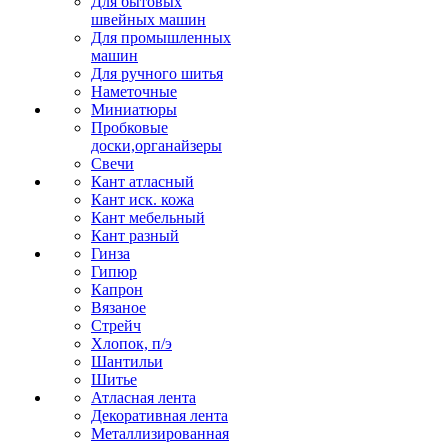
Для бытовых
швейных машин
Для промышленных
машин
Для ручного шитья
Наметочные
Миниатюры
Пробковые
доски,органайзеры
Свечи
Кант атласный
Кант иск. кожа
Кант мебельный
Кант разный
Гинза
Гипюр
Капрон
Вязаное
Стрейч
Хлопок, п/э
Шантильи
Шитье
Атласная лента
Декоративная лента
Металлизированная