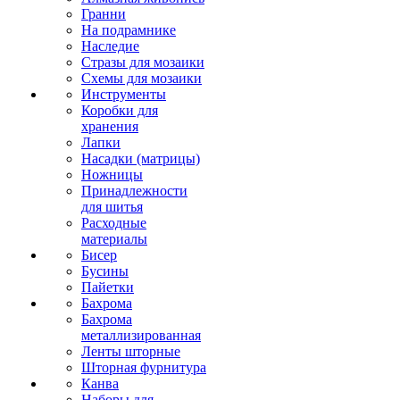
Гранни
На подрамнике
Наследие
Стразы для мозаики
Схемы для мозаики
Инструменты
Коробки для
хранения
Лапки
Насадки (матрицы)
Ножницы
Принадлежности
для шитья
Расходные
материалы
Бисер
Бусины
Пайетки
Бахрома
Бахрома
металлизированная
Ленты шторные
Шторная фурнитура
Канва
Наборы для