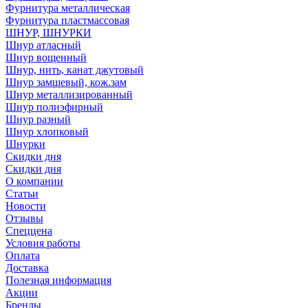
Фурнитура металлическая
Фурнитура пластмассовая
ШНУР, ШНУРКИ
Шнур атласный
Шнур вощенный
Шнур, нить, канат джутовый
Шнур замшевый, кож.зам
Шнур металлизированный
Шнур полиэфирный
Шнур разный
Шнур хлопковый
Шнурки
Скидки дня
Скидки дня
О компании
Статьи
Новости
Отзывы
Спеццена
Условия работы
Оплата
Доставка
Полезная информация
Акции
Бренды