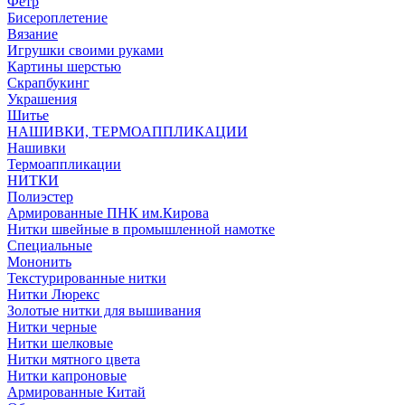
Фетр
Бисероплетение
Вязание
Игрушки своими руками
Картины шерстью
Скрапбукинг
Украшения
Шитье
НАШИВКИ, ТЕРМОАППЛИКАЦИИ
Нашивки
Термоаппликации
НИТКИ
Полиэстер
Армированные ПНК им.Кирова
Нитки швейные в промышленной намотке
Специальные
Мононить
Текстурированные нитки
Нитки Люрекс
Золотые нитки для вышивания
Нитки черные
Нитки шелковые
Нитки мятного цвета
Нитки капроновые
Армированные Китай