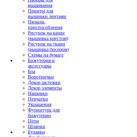
вышивания
Принты для
вышивки лентами
Пяльцы,
приспособления
Рисунок на канве
(вышивка крестом)
Рисунок на ткани
(вышивка бисером)
Схемы на бумаге
Бижутерия и
аксессуары
Боа
Воротнички
Декор застежки
Декор элементы
Нашивки
Перчатки
Украшения
Фурнитура для
бижутерии
Цепи
Шляпки
Булавки