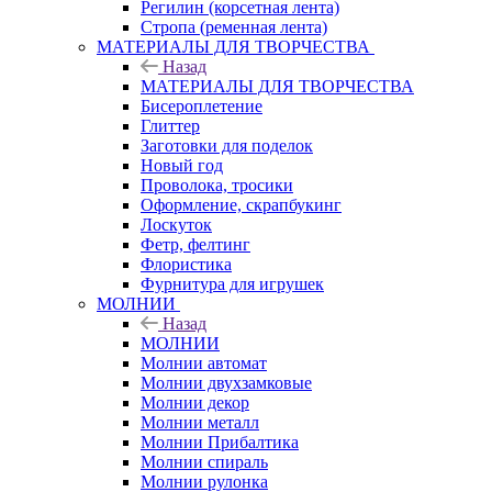
Регилин (корсетная лента)
Стропа (ременная лента)
МАТЕРИАЛЫ ДЛЯ ТВОРЧЕСТВА
Назад
МАТЕРИАЛЫ ДЛЯ ТВОРЧЕСТВА
Бисероплетение
Глиттер
Заготовки для поделок
Новый год
Проволока, тросики
Оформление, скрапбукинг
Лоскуток
Фетр, фелтинг
Флористика
Фурнитура для игрушек
МОЛНИИ
Назад
МОЛНИИ
Молнии автомат
Молнии двухзамковые
Молнии декор
Молнии металл
Молнии Прибалтика
Молнии спираль
Молнии рулонка