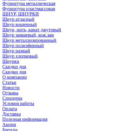
Фурнитура металлическая
Фурнитура пластмассовая
ШНУР, ШНУРКИ
Шнур атласный
Шнур вощенный
Шнур, нить, канат джутовый
Шнур замшевый, кож.зам
Шнур металлизированный
Шнур полиэфирный
Шнур разный
Шнур хлопковый
Шнурки
Скидки дня
Скидки дня
О компании
Статьи
Новости
Отзывы
Спеццена
Условия работы
Оплата
Доставка
Полезная информация
Акции
Бренды