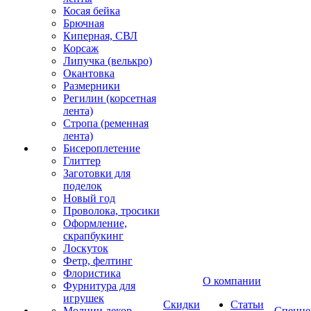
Косая бейка
Брючная
Киперная, СВЛ
Корсаж
Липучка (велькро)
Окантовка
Размерники
Регилин (корсетная
лента)
Стропа (ременная
лента)
Бисероплетение
Глиттер
Заготовки для
поделок
Новый год
Проволока, тросики
Оформление,
скрапбукинг
Лоскуток
Фетр, фелтинг
Флористика
О компании
Фурнитура для
игрушек
Скидки
Статьи
Молнии декор
Спецце