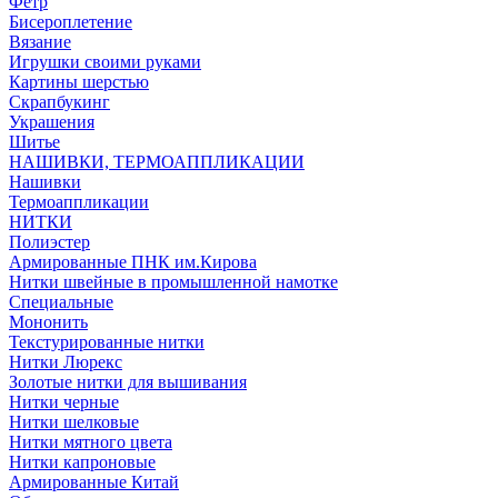
Фетр
Бисероплетение
Вязание
Игрушки своими руками
Картины шерстью
Скрапбукинг
Украшения
Шитье
НАШИВКИ, ТЕРМОАППЛИКАЦИИ
Нашивки
Термоаппликации
НИТКИ
Полиэстер
Армированные ПНК им.Кирова
Нитки швейные в промышленной намотке
Специальные
Мононить
Текстурированные нитки
Нитки Люрекс
Золотые нитки для вышивания
Нитки черные
Нитки шелковые
Нитки мятного цвета
Нитки капроновые
Армированные Китай