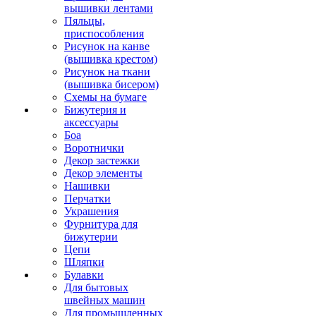
вышивки лентами
Пяльцы,
приспособления
Рисунок на канве
(вышивка крестом)
Рисунок на ткани
(вышивка бисером)
Схемы на бумаге
Бижутерия и
аксессуары
Боа
Воротнички
Декор застежки
Декор элементы
Нашивки
Перчатки
Украшения
Фурнитура для
бижутерии
Цепи
Шляпки
Булавки
Для бытовых
швейных машин
Для промышленных