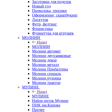
Заготовки для поделок
Новый год
Проволока, тросики
Оформление, скрапбукинг
Лоскуток
Фетр, фелтинг
Флористика
Фурнитура для игрушек
МОЛНИИ
Назад
МОЛНИИ
Молнии автомат
Молнии двухзамковые
Молнии декор
Молнии металл
Молнии Прибалтика
Молнии спираль
Молнии рулонка
Молнии трактор
МУЛИНЕ
Назад
МУЛИНЕ
Набор ниток Мулине
ПНК им.Кирова
Прочее