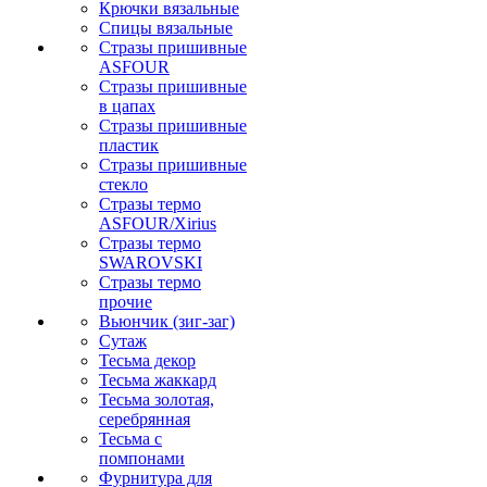
Крючки вязальные
Спицы вязальные
Стразы пришивные
ASFOUR
Стразы пришивные
в цапах
Стразы пришивные
пластик
Стразы пришивные
стекло
Стразы термо
ASFOUR/Xirius
Стразы термо
SWAROVSKI
Стразы термо
прочие
Вьюнчик (зиг-заг)
Сутаж
Тесьма декор
Тесьма жаккард
Тесьма золотая,
серебрянная
Тесьма с
помпонами
Фурнитура для