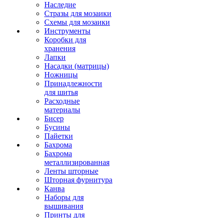
Наследие
Стразы для мозаики
Схемы для мозаики
Инструменты
Коробки для
хранения
Лапки
Насадки (матрицы)
Ножницы
Принадлежности
для шитья
Расходные
материалы
Бисер
Бусины
Пайетки
Бахрома
Бахрома
металлизированная
Ленты шторные
Шторная фурнитура
Канва
Наборы для
вышивания
Принты для