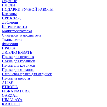
Обувные
ПЛЕЧИ
ПОДАРКИ РУЧНОЙ РАБОТЫ
Картины
ПРИКЛАД
Дублерин
Клеевые ленты
Манжет-заготовка
Синтепон, наполнитель
Ткань, сетка
Флизелин
ПРЯЖА
ЛЮБЛЮ ВЯЗАТЬ
Пряжа для игрушек
Пряжа для корзинок
Пряжа для ковриков
Пряжа для мочалок
Плюшевая пряжа для игрушек
Пряжа из шерсти
ALIZE
ETROFIL
FIBRA NATURA
GAZZAL
HIMALAYA
KARTOPU