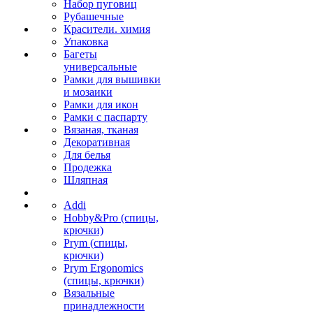
Набор пуговиц
Рубашечные
Красители. химия
Упаковка
Багеты
универсальные
Рамки для вышивки
и мозаики
Рамки для икон
Рамки с паспарту
Вязаная, тканая
Декоративная
Для белья
Продежка
Шляпная
Addi
Hobby&Pro (спицы,
крючки)
Prym (спицы,
крючки)
Prym Ergonomics
(спицы, крючки)
Вязальные
принадлежности