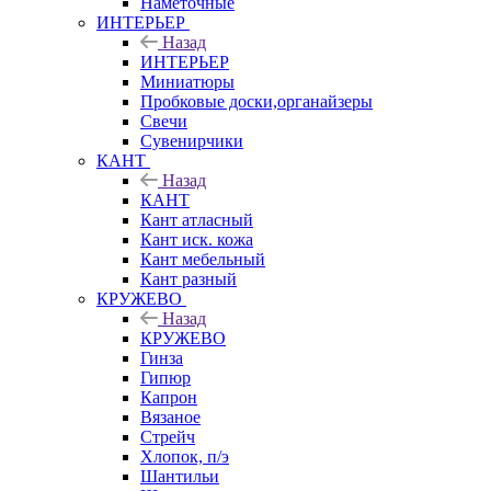
Наметочные
ИНТЕРЬЕР
Назад
ИНТЕРЬЕР
Миниатюры
Пробковые доски,органайзеры
Свечи
Сувенирчики
КАНТ
Назад
КАНТ
Кант атласный
Кант иск. кожа
Кант мебельный
Кант разный
КРУЖЕВО
Назад
КРУЖЕВО
Гинза
Гипюр
Капрон
Вязаное
Стрейч
Хлопок, п/э
Шантильи