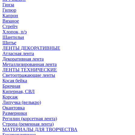
Гинза
Гипюр
Капрон
Вязаное
Стрейч
Хлопок, п/э
Шантильи
Шитье
ЛЕНТЫ ДЕКОРАТИВНЫЕ
Атласная лента
Декоративная лента
Металлизированная лента
ЛЕНТЫ ТЕХНИЧЕСКИЕ
Светоотражающие ленты
Косая бейка
Брючная
Киперная, СВЛ
Корсаж
Липучка (велькро)
Окантовка
Размерники
Регилин (корсетная лента)
Стропа (ременная лента)
МАТЕРИАЛЫ ДЛЯ ТВОРЧЕСТВА
Бисероплетение