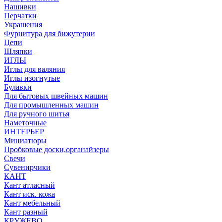
Нашивки
Перчатки
Украшения
Фурнитура для бижутерии
Цепи
Шляпки
ИГЛЫ
Иглы для валяния
Иглы изогнутые
Булавки
Для бытовых швейных машин
Для промышленных машин
Для ручного шитья
Наметочные
ИНТЕРЬЕР
Миниатюры
Пробковые доски,органайзеры
Свечи
Сувенирчики
КАНТ
Кант атласный
Кант иск. кожа
Кант мебельный
Кант разный
КРУЖЕВО