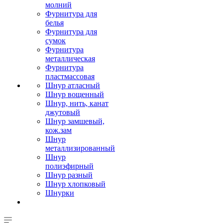
молний
Фурнитура для
белья
Фурнитура для
сумок
Фурнитура
металлическая
Фурнитура
пластмассовая
Шнур атласный
Шнур вощенный
Шнур, нить, канат
джутовый
Шнур замшевый,
кож.зам
Шнур
металлизированный
Шнур
полиэфирный
Шнур разный
Шнур хлопковый
Шнурки