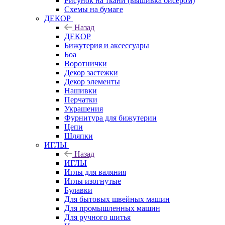
Рисунок на ткани (вышивка бисером)
Схемы на бумаге
ДЕКОР
Назад
ДЕКОР
Бижутерия и аксессуары
Боа
Воротнички
Декор застежки
Декор элементы
Нашивки
Перчатки
Украшения
Фурнитура для бижутерии
Цепи
Шляпки
ИГЛЫ
Назад
ИГЛЫ
Иглы для валяния
Иглы изогнутые
Булавки
Для бытовых швейных машин
Для промышленных машин
Для ручного шитья