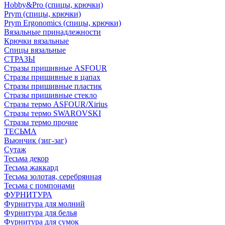
Hobby&Pro (спицы, крючки)
Prym (спицы, крючки)
Prym Ergonomics (спицы, крючки)
Вязальные принадлежности
Крючки вязальные
Спицы вязальные
СТРАЗЫ
Стразы пришивные ASFOUR
Стразы пришивные в цапах
Стразы пришивные пластик
Стразы пришивные стекло
Стразы термо ASFOUR/Xirius
Стразы термо SWAROVSKI
Стразы термо прочие
ТЕСЬМА
Вьюнчик (зиг-заг)
Сутаж
Тесьма декор
Тесьма жаккард
Тесьма золотая, серебрянная
Тесьма с помпонами
ФУРНИТУРА
Фурнитура для молний
Фурнитура для белья
Фурнитура для сумок