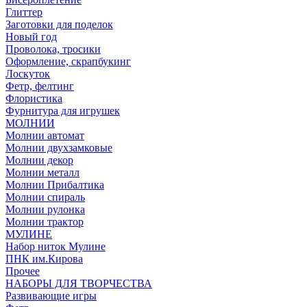
Глиттер
Заготовки для поделок
Новый год
Проволока, тросики
Оформление, скрапбукинг
Лоскуток
Фетр, фелтинг
Флористика
Фурнитура для игрушек
МОЛНИИ
Молнии автомат
Молнии двухзамковые
Молнии декор
Молнии металл
Молнии Прибалтика
Молнии спираль
Молнии рулонка
Молнии трактор
МУЛИНЕ
Набор ниток Мулине
ПНК им.Кирова
Прочее
НАБОРЫ ДЛЯ ТВОРЧЕСТВА
Развивающие игры