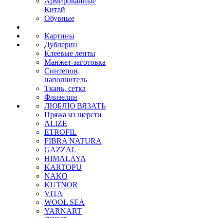
Армированные
Китай
Обувные
Картины
Дублерин
Клеевые ленты
Манжет-заготовка
Синтепон,
наполнитель
Ткань, сетка
Флизелин
ЛЮБЛЮ ВЯЗАТЬ
Пряжа из шерсти
ALIZE
ETROFIL
FIBRA NATURA
GAZZAL
HIMALAYA
KARTOPU
NAKO
KUTNOR
VITA
WOOL SEA
YARNART