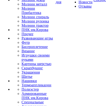
дня
Новости
Молнии металл
Отзывы
Молнии
Прибалтика
Молнии спираль
Молнии рулонка
Молнии трактор
ПНК им.Кирова
Прочее
Развивающие игры
Фетр
Бисероплетение
Вязание
Игрушки своими
руками
Картины шерстью
Скрапбукинг
Украшения
Шитье
Нашивки
Термоаппликации
Полиэстер
Армированные
ПНК им.Кирова
Специальные