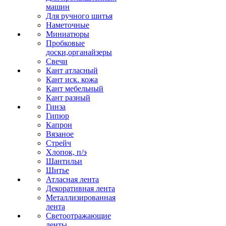
машин
Для ручного шитья
Наметочные
Миниатюры
Пробковые
доски,органайзеры
Свечи
Кант атласный
Кант иск. кожа
Кант мебельный
Кант разный
Гинза
Гипюр
Капрон
Вязаное
Стрейч
Хлопок, п/э
Шантильи
Шитье
Атласная лента
Декоративная лента
Металлизированная
лента
Светоотражающие
ленты