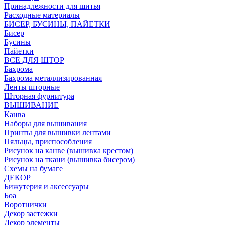
Принадлежности для шитья
Расходные материалы
БИСЕР, БУСИНЫ, ПАЙЕТКИ
Бисер
Бусины
Пайетки
ВСЕ ДЛЯ ШТОР
Бахрома
Бахрома металлизированная
Ленты шторные
Шторная фурнитура
ВЫШИВАНИЕ
Канва
Наборы для вышивания
Принты для вышивки лентами
Пяльцы, приспособления
Рисунок на канве (вышивка крестом)
Рисунок на ткани (вышивка бисером)
Схемы на бумаге
ДЕКОР
Бижутерия и аксессуары
Боа
Воротнички
Декор застежки
Декор элементы