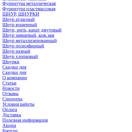
Фурнитура металлическая
Фурнитура пластмассовая
ШНУР, ШНУРКИ
Шнур атласный
Шнур вощенный
Шнур, нить, канат джутовый
Шнур замшевый, кож.зам
Шнур металлизированный
Шнур полиэфирный
Шнур разный
Шнур хлопковый
Шнурки
Скидки дня
Скидки дня
О компании
Статьи
Новости
Отзывы
Спеццена
Условия работы
Оплата
Доставка
Полезная информация
Акции
Бренды