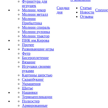
Фурнитура для
игрушек
Скидки
Статьи
Молнии декор
Спецце
дня
Новости
Молнии металл
Отзывы
Молнии
Прибалтика
Молнии спираль
Молнии рулонка
Молнии трактор
ПНК им.Кирова
Прочее
Развивающие игры
Фетр
Бисероплетение
Вязание
Игрушки своими
руками
Картины шерстью
Скрапбукинг
Украшения
Шитье
Нашивки
Термоаппликации
Полиэстер
Армированные