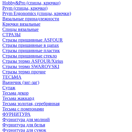
Hobby&Pro (спицы, крючки)
Prym (спицы, крючки)
Prym Ergonomics (спицы, крючки)
Вязальные принадлежности
Крючки вязальные
Спицы вязальные
СТРАЗЫ
Стразы пришивные ASFOUR
Стразы пришивные в цапах
Стразы пришивные пластик
Стразы пришивные стекло
Стразы термо ASFOUR/Xirius
Стразы термо SWAROVSKI
Стразы термо прочие
ТЕСЬМА
Вьюнчик (зиг-заг)
Сутаж
Тесьма декор
Тесьма жаккард
Тесьма золотая, серебрянная
Тесьма с помпонами
ФУРНИТУРА
Фурнитура для молний
Фурнитура для белья
Фурнитура для сумок