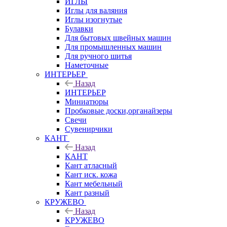
ИГЛЫ
Иглы для валяния
Иглы изогнутые
Булавки
Для бытовых швейных машин
Для промышленных машин
Для ручного шитья
Наметочные
ИНТЕРЬЕР
Назад
ИНТЕРЬЕР
Миниатюры
Пробковые доски,органайзеры
Свечи
Сувенирчики
КАНТ
Назад
КАНТ
Кант атласный
Кант иск. кожа
Кант мебельный
Кант разный
КРУЖЕВО
Назад
КРУЖЕВО