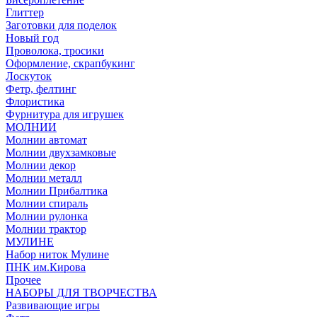
Глиттер
Заготовки для поделок
Новый год
Проволока, тросики
Оформление, скрапбукинг
Лоскуток
Фетр, фелтинг
Флористика
Фурнитура для игрушек
МОЛНИИ
Молнии автомат
Молнии двухзамковые
Молнии декор
Молнии металл
Молнии Прибалтика
Молнии спираль
Молнии рулонка
Молнии трактор
МУЛИНЕ
Набор ниток Мулине
ПНК им.Кирова
Прочее
НАБОРЫ ДЛЯ ТВОРЧЕСТВА
Развивающие игры