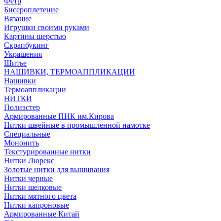
Фетр
Бисероплетение
Вязание
Игрушки своими руками
Картины шерстью
Скрапбукинг
Украшения
Шитье
НАШИВКИ, ТЕРМОАППЛИКАЦИИ
Нашивки
Термоаппликации
НИТКИ
Полиэстер
Армированные ПНК им.Кирова
Нитки швейные в промышленной намотке
Специальные
Мононить
Текстурированные нитки
Нитки Люрекс
Золотые нитки для вышивания
Нитки черные
Нитки шелковые
Нитки мятного цвета
Нитки капроновые
Армированные Китай