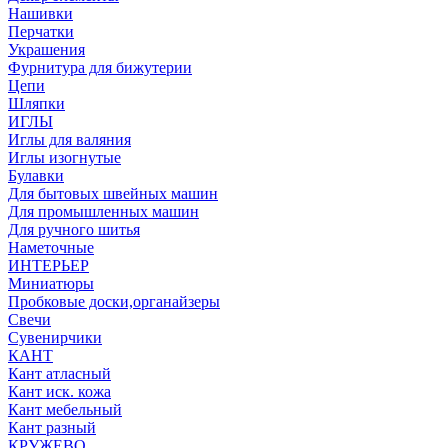
Нашивки
Перчатки
Украшения
Фурнитура для бижутерии
Цепи
Шляпки
ИГЛЫ
Иглы для валяния
Иглы изогнутые
Булавки
Для бытовых швейных машин
Для промышленных машин
Для ручного шитья
Наметочные
ИНТЕРЬЕР
Миниатюры
Пробковые доски,органайзеры
Свечи
Сувенирчики
КАНТ
Кант атласный
Кант иск. кожа
Кант мебельный
Кант разный
КРУЖЕВО