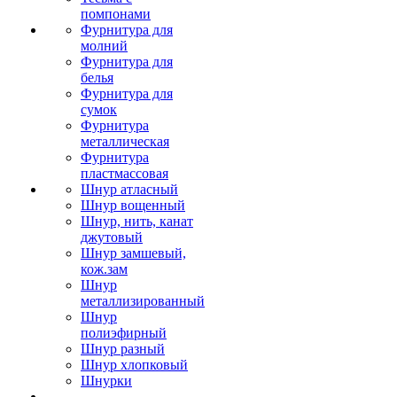
помпонами
Фурнитура для
молний
Фурнитура для
белья
Фурнитура для
сумок
Фурнитура
металлическая
Фурнитура
пластмассовая
Шнур атласный
Шнур вощенный
Шнур, нить, канат
джутовый
Шнур замшевый,
кож.зам
Шнур
металлизированный
Шнур
полиэфирный
Шнур разный
Шнур хлопковый
Шнурки