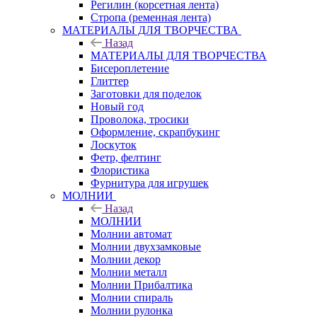
Регилин (корсетная лента)
Стропа (ременная лента)
МАТЕРИАЛЫ ДЛЯ ТВОРЧЕСТВА
Назад
МАТЕРИАЛЫ ДЛЯ ТВОРЧЕСТВА
Бисероплетение
Глиттер
Заготовки для поделок
Новый год
Проволока, тросики
Оформление, скрапбукинг
Лоскуток
Фетр, фелтинг
Флористика
Фурнитура для игрушек
МОЛНИИ
Назад
МОЛНИИ
Молнии автомат
Молнии двухзамковые
Молнии декор
Молнии металл
Молнии Прибалтика
Молнии спираль
Молнии рулонка