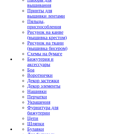
вышивания
Принты для
вышивки лентами
Пяльцы,
приспособления
Рисунок на канве
(вышивка крестом)
Рисунок на ткани
(вышивка бисером)
Схемы на бумаге
Бижутерия и
аксессуары
Боа
Воротнички
Декор застежки
Декор элементы
Нашивки
Перчатки
Украшения
Фурнитура для
бижутерии
Цепи
Шляпки
Булавки