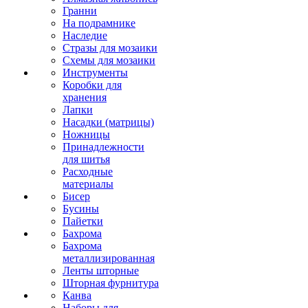
Гранни
На подрамнике
Наследие
Стразы для мозаики
Схемы для мозаики
Инструменты
Коробки для
хранения
Лапки
Насадки (матрицы)
Ножницы
Принадлежности
для шитья
Расходные
материалы
Бисер
Бусины
Пайетки
Бахрома
Бахрома
металлизированная
Ленты шторные
Шторная фурнитура
Канва
Наборы для