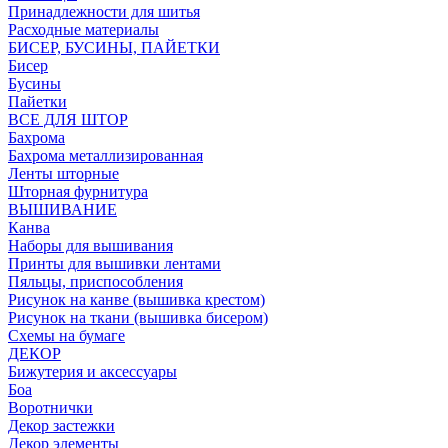
Принадлежности для шитья
Расходные материалы
БИСЕР, БУСИНЫ, ПАЙЕТКИ
Бисер
Бусины
Пайетки
ВСЕ ДЛЯ ШТОР
Бахрома
Бахрома металлизированная
Ленты шторные
Шторная фурнитура
ВЫШИВАНИЕ
Канва
Наборы для вышивания
Принты для вышивки лентами
Пяльцы, приспособления
Рисунок на канве (вышивка крестом)
Рисунок на ткани (вышивка бисером)
Схемы на бумаге
ДЕКОР
Бижутерия и аксессуары
Боа
Воротнички
Декор застежки
Декор элементы