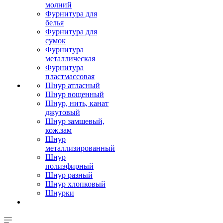
молний
Фурнитура для
белья
Фурнитура для
сумок
Фурнитура
металлическая
Фурнитура
пластмассовая
Шнур атласный
Шнур вощенный
Шнур, нить, канат
джутовый
Шнур замшевый,
кож.зам
Шнур
металлизированный
Шнур
полиэфирный
Шнур разный
Шнур хлопковый
Шнурки