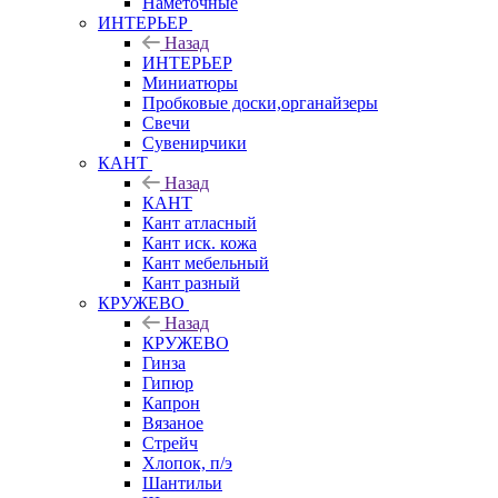
Наметочные
ИНТЕРЬЕР
Назад
ИНТЕРЬЕР
Миниатюры
Пробковые доски,органайзеры
Свечи
Сувенирчики
КАНТ
Назад
КАНТ
Кант атласный
Кант иск. кожа
Кант мебельный
Кант разный
КРУЖЕВО
Назад
КРУЖЕВО
Гинза
Гипюр
Капрон
Вязаное
Стрейч
Хлопок, п/э
Шантильи