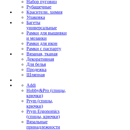
Набор пуговиц
Рубашечные
Красители. химия
Упаковка
Багеты
универсальные
Рамки для вышивки
и мозаики
Рамки для икон
Рамки с паспарту
Вязаная, тканая
Декоративная
Для белья
Продежка
Шляпная
Addi
Hobby&Pro (спицы,
крючки)
Prym (спицы,
крючки)
Prym Ergonomics
(спицы, крючки)
Вязальные
принадлежности