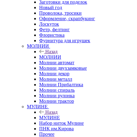
Заготовки для поделок
Новый год
Проволока, тросики
Оформление, скрапбукинг
Лоскуток
Фетр, фелтинг
Флористика
Фурнитура для игрушек
МОЛНИИ
Назад
МОЛНИИ
Молнии автомат
Молнии двухзамковые
Молнии декор
Молнии металл
Молнии Прибалтика
Молнии спираль
Молнии рулонка
Молнии трактор
МУЛИНЕ
Назад
МУЛИНЕ
Набор ниток Мулине
ПНК им.Кирова
Прочее