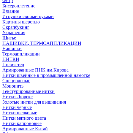
Фетр
Бисероплетение
Вязание
Игрушки своими руками
Картины шерстью
Скрапбукинг
Украшения
Шитье
НАШИВКИ, ТЕРМОАППЛИКАЦИИ
Нашивки
Термоаппликации
НИТКИ
Полиэстер
Армированные ПНК им.Кирова
Нитки швейные в промышленной намотке
Специальные
Мононить
Текстурированные нитки
Нитки Люрекс
Золотые нитки для вышивания
Нитки черные
Нитки шелковые
Нитки мятного цвета
Нитки капроновые
Армированные Китай