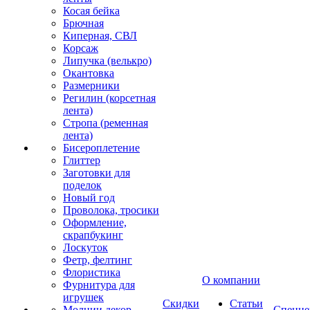
Косая бейка
Брючная
Киперная, СВЛ
Корсаж
Липучка (велькро)
Окантовка
Размерники
Регилин (корсетная
лента)
Стропа (ременная
лента)
Бисероплетение
Глиттер
Заготовки для
поделок
Новый год
Проволока, тросики
Оформление,
скрапбукинг
Лоскуток
Фетр, фелтинг
Флористика
О компании
Фурнитура для
игрушек
Скидки
Статьи
Молнии декор
Спецце