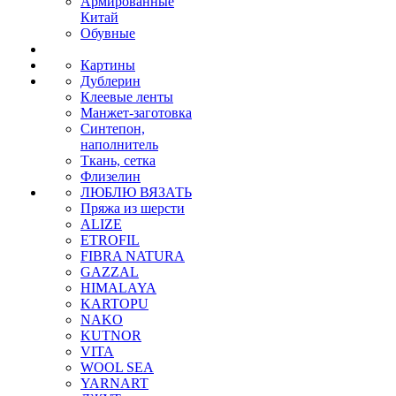
Армированные
Китай
Обувные
Картины
Дублерин
Клеевые ленты
Манжет-заготовка
Синтепон,
наполнитель
Ткань, сетка
Флизелин
ЛЮБЛЮ ВЯЗАТЬ
Пряжа из шерсти
ALIZE
ETROFIL
FIBRA NATURA
GAZZAL
HIMALAYA
KARTOPU
NAKO
KUTNOR
VITA
WOOL SEA
YARNART