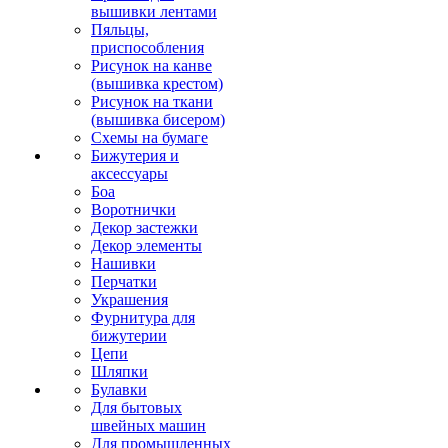
вышивки лентами
Пяльцы,
приспособления
Рисунок на канве
(вышивка крестом)
Рисунок на ткани
(вышивка бисером)
Схемы на бумаге
Бижутерия и
аксессуары
Боа
Воротнички
Декор застежки
Декор элементы
Нашивки
Перчатки
Украшения
Фурнитура для
бижутерии
Цепи
Шляпки
Булавки
Для бытовых
швейных машин
Для промышленных