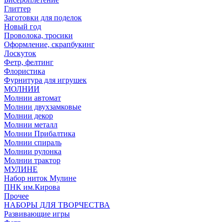
Глиттер
Заготовки для поделок
Новый год
Проволока, тросики
Оформление, скрапбукинг
Лоскуток
Фетр, фелтинг
Флористика
Фурнитура для игрушек
МОЛНИИ
Молнии автомат
Молнии двухзамковые
Молнии декор
Молнии металл
Молнии Прибалтика
Молнии спираль
Молнии рулонка
Молнии трактор
МУЛИНЕ
Набор ниток Мулине
ПНК им.Кирова
Прочее
НАБОРЫ ДЛЯ ТВОРЧЕСТВА
Развивающие игры