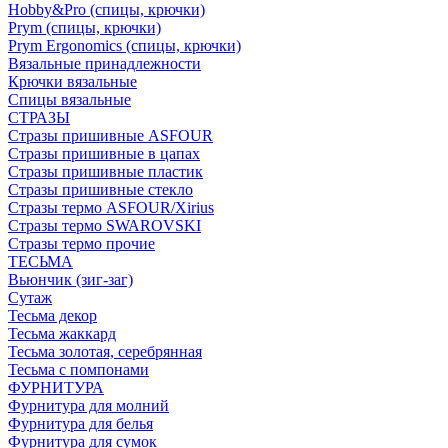
Hobby&Pro (спицы, крючки)
Prym (спицы, крючки)
Prym Ergonomics (спицы, крючки)
Вязальные принадлежности
Крючки вязальные
Спицы вязальные
СТРАЗЫ
Стразы пришивные ASFOUR
Стразы пришивные в цапах
Стразы пришивные пластик
Стразы пришивные стекло
Стразы термо ASFOUR/Xirius
Стразы термо SWAROVSKI
Стразы термо прочие
ТЕСЬМА
Вьюнчик (зиг-заг)
Сутаж
Тесьма декор
Тесьма жаккард
Тесьма золотая, серебрянная
Тесьма с помпонами
ФУРНИТУРА
Фурнитура для молний
Фурнитура для белья
Фурнитура для сумок