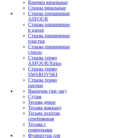
Крючки вязальные
Спицы вязальные
Стразы пришивные
ASFOUR
Стразы пришивные
в цапах
Стразы пришивные
пластик
Стразы пришивные
стекло
Стразы термо
ASFOUR/Xirius
Стразы термо
SWAROVSKI
Стразы термо
прочие
Вьюнчик (зиг-заг)
Сутаж
Тесьма декор
Тесьма жаккард
Тесьма золотая,
серебрянная
Тесьма с
помпонами
Фурнитура для