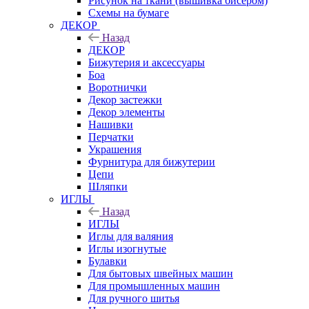
Рисунок на ткани (вышивка бисером)
Схемы на бумаге
ДЕКОР
Назад
ДЕКОР
Бижутерия и аксессуары
Боа
Воротнички
Декор застежки
Декор элементы
Нашивки
Перчатки
Украшения
Фурнитура для бижутерии
Цепи
Шляпки
ИГЛЫ
Назад
ИГЛЫ
Иглы для валяния
Иглы изогнутые
Булавки
Для бытовых швейных машин
Для промышленных машин
Для ручного шитья