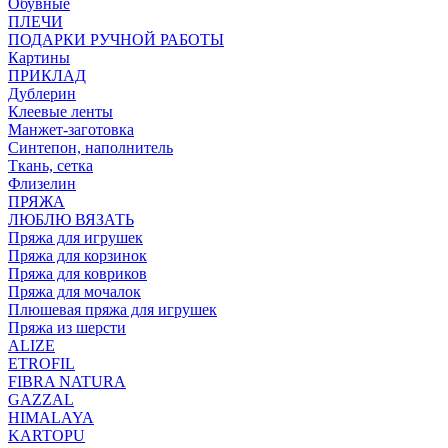
Обувные
ПЛЕЧИ
ПОДАРКИ РУЧНОЙ РАБОТЫ
Картины
ПРИКЛАД
Дублерин
Клеевые ленты
Манжет-заготовка
Синтепон, наполнитель
Ткань, сетка
Флизелин
ПРЯЖА
ЛЮБЛЮ ВЯЗАТЬ
Пряжа для игрушек
Пряжа для корзинок
Пряжа для ковриков
Пряжа для мочалок
Плюшевая пряжа для игрушек
Пряжа из шерсти
ALIZE
ETROFIL
FIBRA NATURA
GAZZAL
HIMALAYA
KARTOPU