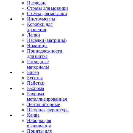
Наследие
Стразы для мозаики
Схемы для мозаики
Инструменты
Коробки для
хранения
Лапки
Насадки (матрицы)
Ножницы
Принадлежности
для шитья
Расходные
материалы
Бисер
Бусины
Пайетки
Бахрома
Бахрома
металлизированная
Ленты шторные
Шторная фурнитура
Канва
Наборы для
вышивания
Принты для