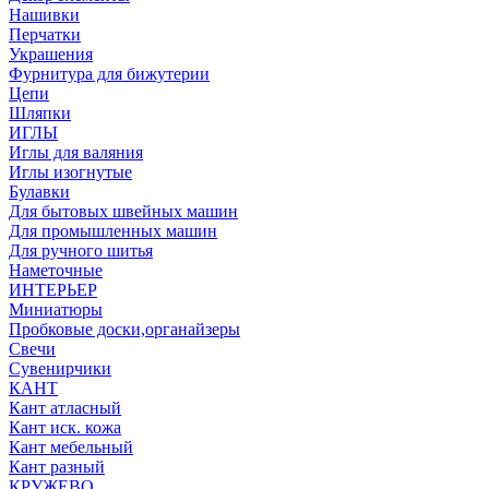
Нашивки
Перчатки
Украшения
Фурнитура для бижутерии
Цепи
Шляпки
ИГЛЫ
Иглы для валяния
Иглы изогнутые
Булавки
Для бытовых швейных машин
Для промышленных машин
Для ручного шитья
Наметочные
ИНТЕРЬЕР
Миниатюры
Пробковые доски,органайзеры
Свечи
Сувенирчики
КАНТ
Кант атласный
Кант иск. кожа
Кант мебельный
Кант разный
КРУЖЕВО