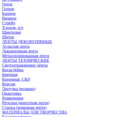
Гинза
Гипюр
Капрон
Вязаное
Стрейч
Хлопок, п/э
Шантильи
Шитье
ЛЕНТЫ ДЕКОРАТИВНЫЕ
Атласная лента
Декоративная лента
Металлизированная лента
ЛЕНТЫ ТЕХНИЧЕСКИЕ
Светоотражающие ленты
Косая бейка
Брючная
Киперная, СВЛ
Корсаж
Липучка (велькро)
Окантовка
Размерники
Регилин (корсетная лента)
Стропа (ременная лента)
МАТЕРИАЛЫ ДЛЯ ТВОРЧЕСТВА
Бисероплетение