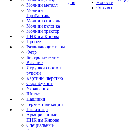
дня
Новости
Молнии металл
Отзывы
Молнии
Прибалтика
Молнии спираль
Молнии рулонка
Молнии трактор
ПНК им.Кирова
Прочее
Развивающие игры
Фетр
Бисероплетение
Вязание
Игрушки своими
руками
Картины шерстью
Скрапбукинг
Украшения
Шитье
Нашивки
Термоаппликации
Полиэстер
Армированные
ПНК им.Кирова
Специальные