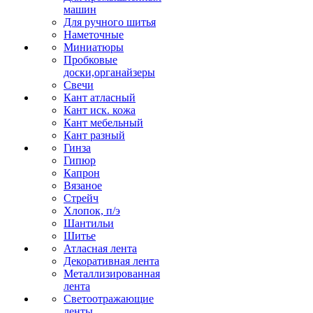
машин
Для ручного шитья
Наметочные
Миниатюры
Пробковые
доски,органайзеры
Свечи
Кант атласный
Кант иск. кожа
Кант мебельный
Кант разный
Гинза
Гипюр
Капрон
Вязаное
Стрейч
Хлопок, п/э
Шантильи
Шитье
Атласная лента
Декоративная лента
Металлизированная
лента
Светоотражающие
ленты