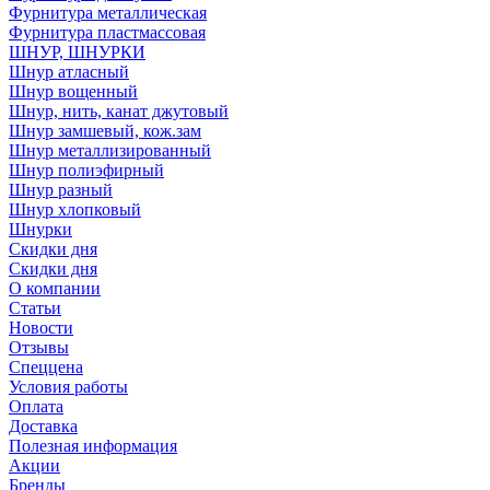
Фурнитура металлическая
Фурнитура пластмассовая
ШНУР, ШНУРКИ
Шнур атласный
Шнур вощенный
Шнур, нить, канат джутовый
Шнур замшевый, кож.зам
Шнур металлизированный
Шнур полиэфирный
Шнур разный
Шнур хлопковый
Шнурки
Скидки дня
Скидки дня
О компании
Статьи
Новости
Отзывы
Спеццена
Условия работы
Оплата
Доставка
Полезная информация
Акции
Бренды