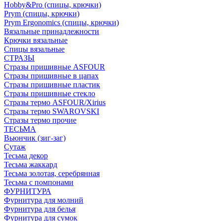
Hobby&Pro (спицы, крючки)
Prym (спицы, крючки)
Prym Ergonomics (спицы, крючки)
Вязальные принадлежности
Крючки вязальные
Спицы вязальные
СТРАЗЫ
Стразы пришивные ASFOUR
Стразы пришивные в цапах
Стразы пришивные пластик
Стразы пришивные стекло
Стразы термо ASFOUR/Xirius
Стразы термо SWAROVSKI
Стразы термо прочие
ТЕСЬМА
Вьюнчик (зиг-заг)
Сутаж
Тесьма декор
Тесьма жаккард
Тесьма золотая, серебрянная
Тесьма с помпонами
ФУРНИТУРА
Фурнитура для молний
Фурнитура для белья
Фурнитура для сумок