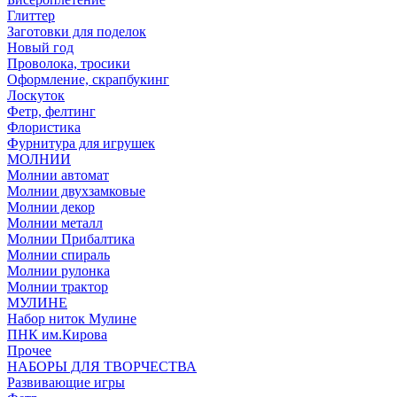
Глиттер
Заготовки для поделок
Новый год
Проволока, тросики
Оформление, скрапбукинг
Лоскуток
Фетр, фелтинг
Флористика
Фурнитура для игрушек
МОЛНИИ
Молнии автомат
Молнии двухзамковые
Молнии декор
Молнии металл
Молнии Прибалтика
Молнии спираль
Молнии рулонка
Молнии трактор
МУЛИНЕ
Набор ниток Мулине
ПНК им.Кирова
Прочее
НАБОРЫ ДЛЯ ТВОРЧЕСТВА
Развивающие игры