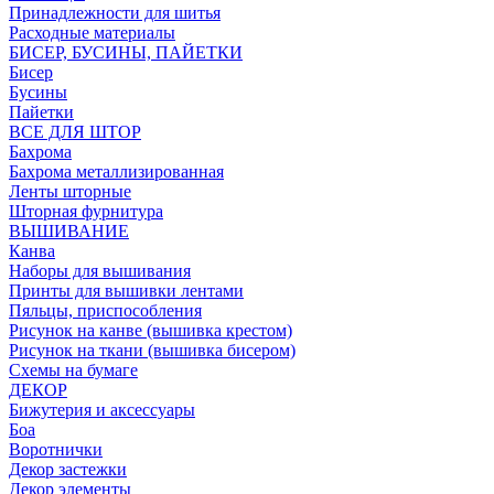
Принадлежности для шитья
Расходные материалы
БИСЕР, БУСИНЫ, ПАЙЕТКИ
Бисер
Бусины
Пайетки
ВСЕ ДЛЯ ШТОР
Бахрома
Бахрома металлизированная
Ленты шторные
Шторная фурнитура
ВЫШИВАНИЕ
Канва
Наборы для вышивания
Принты для вышивки лентами
Пяльцы, приспособления
Рисунок на канве (вышивка крестом)
Рисунок на ткани (вышивка бисером)
Схемы на бумаге
ДЕКОР
Бижутерия и аксессуары
Боа
Воротнички
Декор застежки
Декор элементы