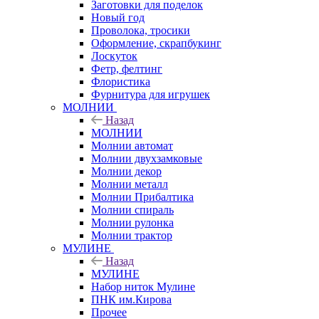
Заготовки для поделок
Новый год
Проволока, тросики
Оформление, скрапбукинг
Лоскуток
Фетр, фелтинг
Флористика
Фурнитура для игрушек
МОЛНИИ
Назад
МОЛНИИ
Молнии автомат
Молнии двухзамковые
Молнии декор
Молнии металл
Молнии Прибалтика
Молнии спираль
Молнии рулонка
Молнии трактор
МУЛИНЕ
Назад
МУЛИНЕ
Набор ниток Мулине
ПНК им.Кирова
Прочее