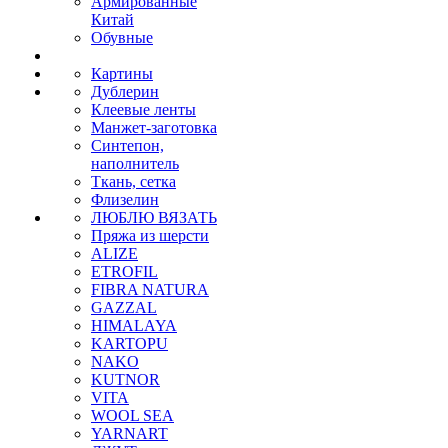
Армированные
Китай
Обувные
Картины
Дублерин
Клеевые ленты
Манжет-заготовка
Синтепон,
наполнитель
Ткань, сетка
Флизелин
ЛЮБЛЮ ВЯЗАТЬ
Пряжа из шерсти
ALIZE
ETROFIL
FIBRA NATURA
GAZZAL
HIMALAYA
KARTOPU
NAKO
KUTNOR
VITA
WOOL SEA
YARNART