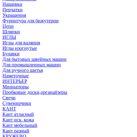
Нашивки
Перчатки
Украшения
Фурнитура для бижутерии
Цепи
Шляпки
ИГЛЫ
Иглы для валяния
Иглы изогнутые
Булавки
Для бытовых швейных машин
Для промышленных машин
Для ручного шитья
Наметочные
ИНТЕРЬЕР
Миниатюры
Пробковые доски,органайзеры
Свечи
Сувенирчики
КАНТ
Кант атласный
Кант иск. кожа
Кант мебельный
Кант разный
КРУЖЕВО