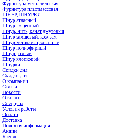
Фурнитура металлическая
Фурнитура пластмассовая
ШНУР, ШНУРКИ
Шнур атласный
Шнур вощенный
Шнур, нить, канат джутовый
Шнур замшевый, кож.зам
Шнур металлизированный
Шнур полиэфирный
Шнур разный
Шнур хлопковый
Шнурки
Скидки дня
Скидки дня
О компании
Статьи
Новости
Отзывы
Спеццена
Условия работы
Оплата
Доставка
Полезная информация
Акции
Бренды