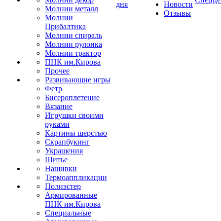
дня
Новости
Молнии металл
Отзывы
Молнии
Прибалтика
Молнии спираль
Молнии рулонка
Молнии трактор
ПНК им.Кирова
Прочее
Развивающие игры
Фетр
Бисероплетение
Вязание
Игрушки своими
руками
Картины шерстью
Скрапбукинг
Украшения
Шитье
Нашивки
Термоаппликации
Полиэстер
Армированные
ПНК им.Кирова
Специальные