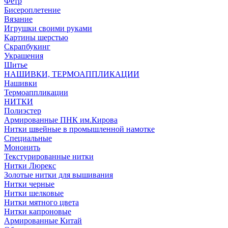
Фетр
Бисероплетение
Вязание
Игрушки своими руками
Картины шерстью
Скрапбукинг
Украшения
Шитье
НАШИВКИ, ТЕРМОАППЛИКАЦИИ
Нашивки
Термоаппликации
НИТКИ
Полиэстер
Армированные ПНК им.Кирова
Нитки швейные в промышленной намотке
Специальные
Мононить
Текстурированные нитки
Нитки Люрекс
Золотые нитки для вышивания
Нитки черные
Нитки шелковые
Нитки мятного цвета
Нитки капроновые
Армированные Китай