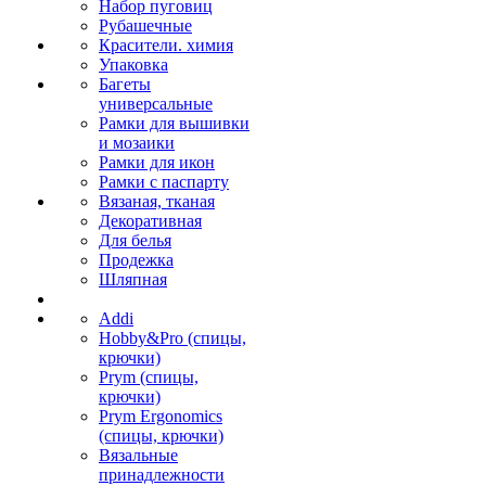
Набор пуговиц
Рубашечные
Красители. химия
Упаковка
Багеты
универсальные
Рамки для вышивки
и мозаики
Рамки для икон
Рамки с паспарту
Вязаная, тканая
Декоративная
Для белья
Продежка
Шляпная
Addi
Hobby&Pro (спицы,
крючки)
Prym (спицы,
крючки)
Prym Ergonomics
(спицы, крючки)
Вязальные
принадлежности