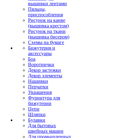
вышивки лентами
Пяльцы,
приспособления
Рисунок на канве
(вышивка крестом)
Рисунок на ткани
(вышивка бисером)
Схемы на бумаге
Бижутерия и
аксессуары
Боа
Воротнички
Декор застежки
Декор элементы
Нашивки
Перчатки
Украшения
Фурнитура для
бижутерии
Цепи
Шляпки
Булавки
Для бытовых
швейных машин
Для промышленных