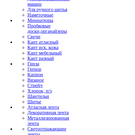
машин
Для ручного шитья
Наметочные
Миниатюры
Пробковые
доски,органайзеры
Свечи
Кант атласный
Кант иск. кожа
Кант мебельный
Кант разный
Гинза
Гипюр
Капрон
Вязаное
Стрейч
Хлопок, п/э
Шантильи
Шитье
Атласная лента
Декоративная лента
Металлизированная
лента
Светоотражающие
ленты