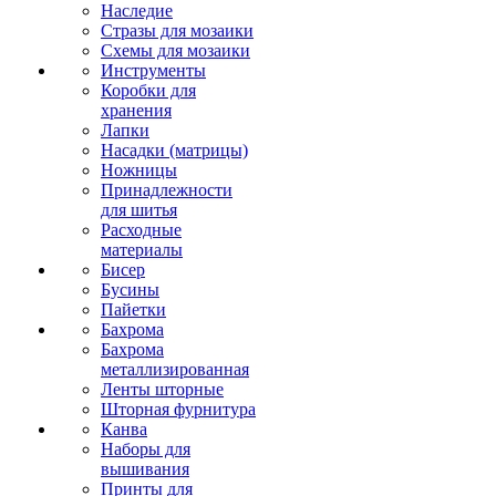
Наследие
Стразы для мозаики
Схемы для мозаики
Инструменты
Коробки для
хранения
Лапки
Насадки (матрицы)
Ножницы
Принадлежности
для шитья
Расходные
материалы
Бисер
Бусины
Пайетки
Бахрома
Бахрома
металлизированная
Ленты шторные
Шторная фурнитура
Канва
Наборы для
вышивания
Принты для