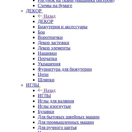
Рисунок на ткани (вышивка бисером)
Схемы на бумаге
ДЕКОР
Назад
ДЕКОР
Бижутерия и аксессуары
Боа
Воротнички
Декор застежки
Декор элементы
Нашивки
Перчатки
Украшения
Фурнитура для бижутерии
Цепи
Шляпки
ИГЛЫ
Назад
ИГЛЫ
Иглы для валяния
Иглы изогнутые
Булавки
Для бытовых швейных машин
Для промышленных машин
Для ручного шитья