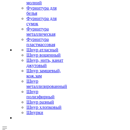
молний
Фурнитура для
белья
Фурнитура для
сумок
Фурнитура
металлическая
Фурнитура
пластмассовая
Шнур атласный
Шнур вощенный
Шнур, нить, канат
джутовый
Шнур замшевый,
кож.зам
Шнур
металлизированный
Шнур
полиэфирный
Шнур разный
Шнур хлопковый
Шнурки