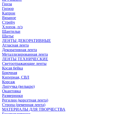
Гинза
Гипюр
Капрон
Вязаное
Стрейч
Хлопок, п/э
Шантильи
Шитье
ЛЕНТЫ ДЕКОРАТИВНЫЕ
Атласная лента
Декоративная лента
Металлизированная лента
ЛЕНТЫ ТЕХНИЧЕСКИЕ
Светоотражающие ленты
Косая бейка
Брючная
Киперная, СВЛ
Корсаж
Липучка (велькро)
Окантовка
Размерники
Регилин (корсетная лента)
Стропа (ременная лента)
МАТЕРИАЛЫ ДЛЯ ТВОРЧЕСТВА
Бисероплетение