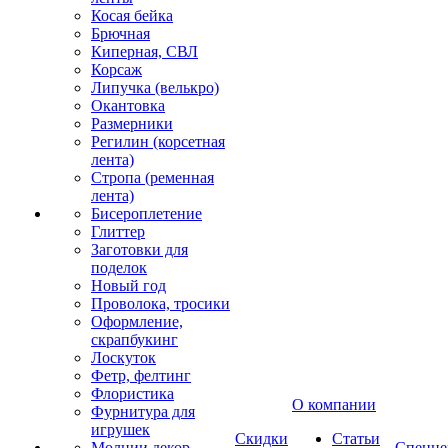
Косая бейка
Брючная
Киперная, СВЛ
Корсаж
Липучка (велькро)
Окантовка
Размерники
Регилин (корсетная
лента)
Стропа (ременная
лента)
Бисероплетение
Глиттер
Заготовки для
поделок
Новый год
Проволока, тросики
Оформление,
скрапбукинг
Лоскуток
Фетр, фелтинг
Флористика
О компании
Фурнитура для
игрушек
Скидки
Статьи
Молнии декор
Спецце