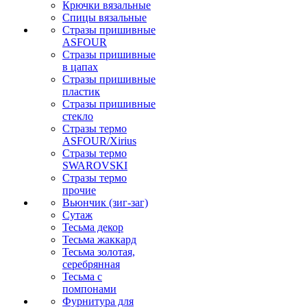
Крючки вязальные
Спицы вязальные
Стразы пришивные
ASFOUR
Стразы пришивные
в цапах
Стразы пришивные
пластик
Стразы пришивные
стекло
Стразы термо
ASFOUR/Xirius
Стразы термо
SWAROVSKI
Стразы термо
прочие
Вьюнчик (зиг-заг)
Сутаж
Тесьма декор
Тесьма жаккард
Тесьма золотая,
серебрянная
Тесьма с
помпонами
Фурнитура для