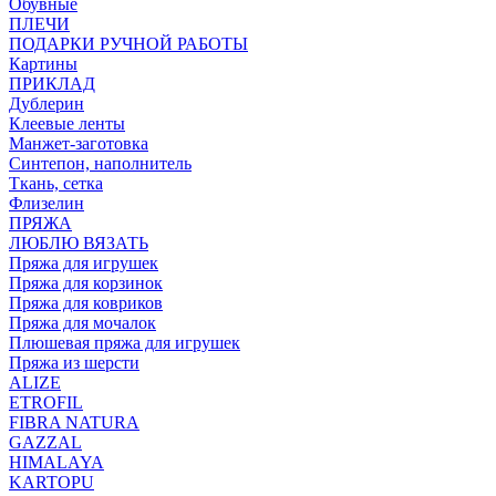
Обувные
ПЛЕЧИ
ПОДАРКИ РУЧНОЙ РАБОТЫ
Картины
ПРИКЛАД
Дублерин
Клеевые ленты
Манжет-заготовка
Синтепон, наполнитель
Ткань, сетка
Флизелин
ПРЯЖА
ЛЮБЛЮ ВЯЗАТЬ
Пряжа для игрушек
Пряжа для корзинок
Пряжа для ковриков
Пряжа для мочалок
Плюшевая пряжа для игрушек
Пряжа из шерсти
ALIZE
ETROFIL
FIBRA NATURA
GAZZAL
HIMALAYA
KARTOPU