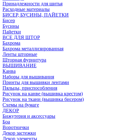
Принадлежности для шитья
Расходные материалы
БИСЕР, БУСИНЫ, ПАЙЕТКИ
Бисер
Бусины
Пайетки
ВСЕ ДЛЯ ШТОР
Бахрома
Бахрома металлизированная
Ленты шторные
Шторная фурнитура
ВЫШИВАНИЕ
Канва
Наборы для вышивания
Принты для вышивки лентами
Пяльцы, приспособления
Рисунок на канве (вышивка крестом)
Рисунок на ткани (вышивка бисером)
Схемы на бумаге
ДЕКОР
Бижутерия и аксессуары
Боа
Воротнички
Декор застежки
Декор элементы