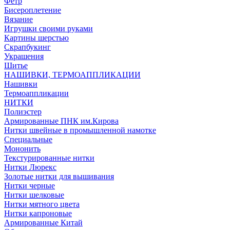
Фетр
Бисероплетение
Вязание
Игрушки своими руками
Картины шерстью
Скрапбукинг
Украшения
Шитье
НАШИВКИ, ТЕРМОАППЛИКАЦИИ
Нашивки
Термоаппликации
НИТКИ
Полиэстер
Армированные ПНК им.Кирова
Нитки швейные в промышленной намотке
Специальные
Мононить
Текстурированные нитки
Нитки Люрекс
Золотые нитки для вышивания
Нитки черные
Нитки шелковые
Нитки мятного цвета
Нитки капроновые
Армированные Китай