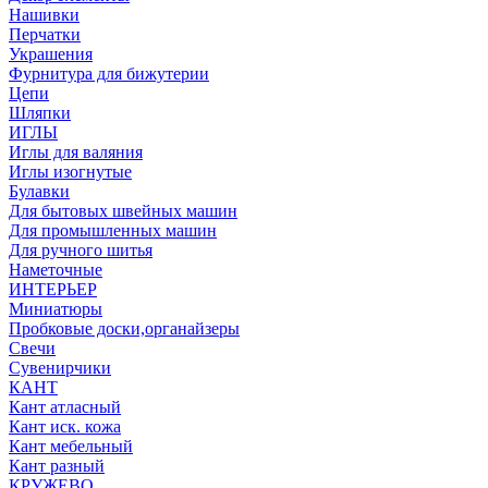
Нашивки
Перчатки
Украшения
Фурнитура для бижутерии
Цепи
Шляпки
ИГЛЫ
Иглы для валяния
Иглы изогнутые
Булавки
Для бытовых швейных машин
Для промышленных машин
Для ручного шитья
Наметочные
ИНТЕРЬЕР
Миниатюры
Пробковые доски,органайзеры
Свечи
Сувенирчики
КАНТ
Кант атласный
Кант иск. кожа
Кант мебельный
Кант разный
КРУЖЕВО