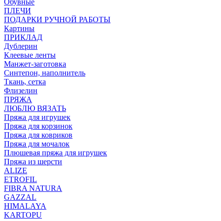
Обувные
ПЛЕЧИ
ПОДАРКИ РУЧНОЙ РАБОТЫ
Картины
ПРИКЛАД
Дублерин
Клеевые ленты
Манжет-заготовка
Синтепон, наполнитель
Ткань, сетка
Флизелин
ПРЯЖА
ЛЮБЛЮ ВЯЗАТЬ
Пряжа для игрушек
Пряжа для корзинок
Пряжа для ковриков
Пряжа для мочалок
Плюшевая пряжа для игрушек
Пряжа из шерсти
ALIZE
ETROFIL
FIBRA NATURA
GAZZAL
HIMALAYA
KARTOPU