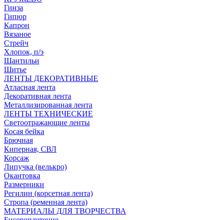
Гинза
Гипюр
Капрон
Вязаное
Стрейч
Хлопок, п/э
Шантильи
Шитье
ЛЕНТЫ ДЕКОРАТИВНЫЕ
Атласная лента
Декоративная лента
Металлизированная лента
ЛЕНТЫ ТЕХНИЧЕСКИЕ
Светоотражающие ленты
Косая бейка
Брючная
Киперная, СВЛ
Корсаж
Липучка (велькро)
Окантовка
Размерники
Регилин (корсетная лента)
Стропа (ременная лента)
МАТЕРИАЛЫ ДЛЯ ТВОРЧЕСТВА
Бисероплетение