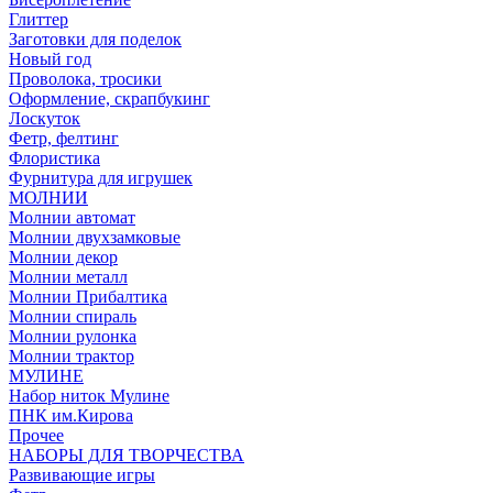
Глиттер
Заготовки для поделок
Новый год
Проволока, тросики
Оформление, скрапбукинг
Лоскуток
Фетр, фелтинг
Флористика
Фурнитура для игрушек
МОЛНИИ
Молнии автомат
Молнии двухзамковые
Молнии декор
Молнии металл
Молнии Прибалтика
Молнии спираль
Молнии рулонка
Молнии трактор
МУЛИНЕ
Набор ниток Мулине
ПНК им.Кирова
Прочее
НАБОРЫ ДЛЯ ТВОРЧЕСТВА
Развивающие игры