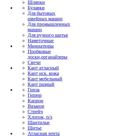
Шляпки
Булавки
Для бытовых
швейных машин
Для промышленных
машин
Для ручного шитья
Наметочные
Миниатюры
Пробковые
доски,органайзеры
Свечи
Кант атласный
Кант иск. кожа
Кант мебельный
Кант разный
Гинза
Гипюр
Капрон
Вязаное
Стрейч
Хлопок, п/э
Шантильи
Шитье
Атласная лента