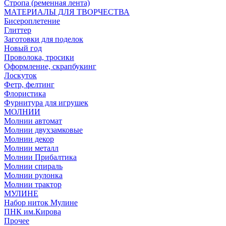
Стропа (ременная лента)
МАТЕРИАЛЫ ДЛЯ ТВОРЧЕСТВА
Бисероплетение
Глиттер
Заготовки для поделок
Новый год
Проволока, тросики
Оформление, скрапбукинг
Лоскуток
Фетр, фелтинг
Флористика
Фурнитура для игрушек
МОЛНИИ
Молнии автомат
Молнии двухзамковые
Молнии декор
Молнии металл
Молнии Прибалтика
Молнии спираль
Молнии рулонка
Молнии трактор
МУЛИНЕ
Набор ниток Мулине
ПНК им.Кирова
Прочее