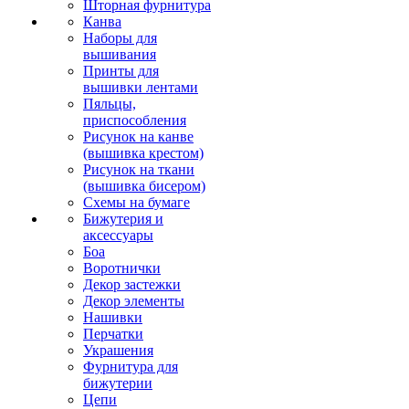
Шторная фурнитура
Канва
Наборы для
вышивания
Принты для
вышивки лентами
Пяльцы,
приспособления
Рисунок на канве
(вышивка крестом)
Рисунок на ткани
(вышивка бисером)
Схемы на бумаге
Бижутерия и
аксессуары
Боа
Воротнички
Декор застежки
Декор элементы
Нашивки
Перчатки
Украшения
Фурнитура для
бижутерии
Цепи