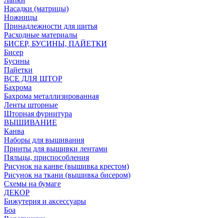
Насадки (матрицы)
Ножницы
Принадлежности для шитья
Расходные материалы
БИСЕР, БУСИНЫ, ПАЙЕТКИ
Бисер
Бусины
Пайетки
ВСЕ ДЛЯ ШТОР
Бахрома
Бахрома металлизированная
Ленты шторные
Шторная фурнитура
ВЫШИВАНИЕ
Канва
Наборы для вышивания
Принты для вышивки лентами
Пяльцы, приспособления
Рисунок на канве (вышивка крестом)
Рисунок на ткани (вышивка бисером)
Схемы на бумаге
ДЕКОР
Бижутерия и аксессуары
Боа