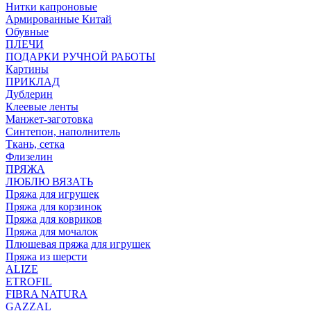
Нитки капроновые
Армированные Китай
Обувные
ПЛЕЧИ
ПОДАРКИ РУЧНОЙ РАБОТЫ
Картины
ПРИКЛАД
Дублерин
Клеевые ленты
Манжет-заготовка
Синтепон, наполнитель
Ткань, сетка
Флизелин
ПРЯЖА
ЛЮБЛЮ ВЯЗАТЬ
Пряжа для игрушек
Пряжа для корзинок
Пряжа для ковриков
Пряжа для мочалок
Плюшевая пряжа для игрушек
Пряжа из шерсти
ALIZE
ETROFIL
FIBRA NATURA
GAZZAL