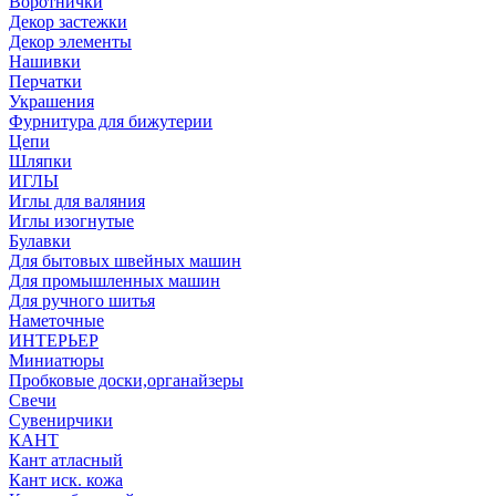
Воротнички
Декор застежки
Декор элементы
Нашивки
Перчатки
Украшения
Фурнитура для бижутерии
Цепи
Шляпки
ИГЛЫ
Иглы для валяния
Иглы изогнутые
Булавки
Для бытовых швейных машин
Для промышленных машин
Для ручного шитья
Наметочные
ИНТЕРЬЕР
Миниатюры
Пробковые доски,органайзеры
Свечи
Сувенирчики
КАНТ
Кант атласный
Кант иск. кожа