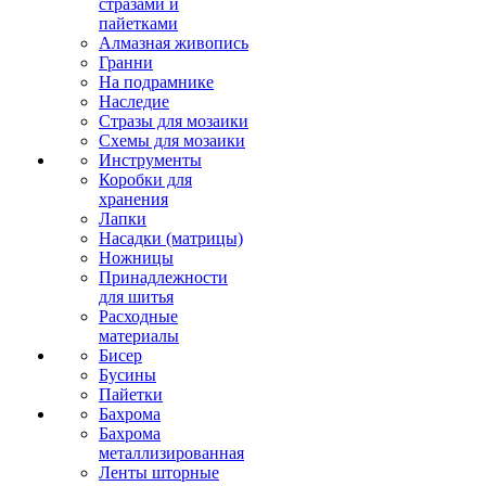
стразами и
пайетками
Алмазная живопись
Гранни
На подрамнике
Наследие
Стразы для мозаики
Схемы для мозаики
Инструменты
Коробки для
хранения
Лапки
Насадки (матрицы)
Ножницы
Принадлежности
для шитья
Расходные
материалы
Бисер
Бусины
Пайетки
Бахрома
Бахрома
металлизированная
Ленты шторные