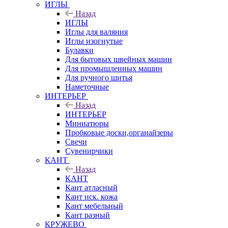
ИГЛЫ
Назад
ИГЛЫ
Иглы для валяния
Иглы изогнутые
Булавки
Для бытовых швейных машин
Для промышленных машин
Для ручного шитья
Наметочные
ИНТЕРЬЕР
Назад
ИНТЕРЬЕР
Миниатюры
Пробковые доски,органайзеры
Свечи
Сувенирчики
КАНТ
Назад
КАНТ
Кант атласный
Кант иск. кожа
Кант мебельный
Кант разный
КРУЖЕВО