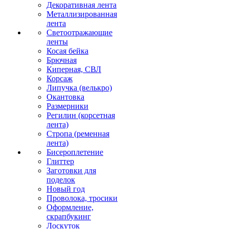
Декоративная лента
Металлизированная
лента
Светоотражающие
ленты
Косая бейка
Брючная
Киперная, СВЛ
Корсаж
Липучка (велькро)
Окантовка
Размерники
Регилин (корсетная
лента)
Стропа (ременная
лента)
Бисероплетение
Глиттер
Заготовки для
поделок
Новый год
Проволока, тросики
Оформление,
скрапбукинг
Лоскуток