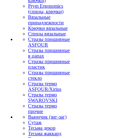
крючки)
Prym Ergonomics
(спицы, крючки)
Вязальные
принадлежности
Крючки вязальные
Спицы вязальные
Стразы пришивные
ASFOUR
Стразы пришивные
в цапах
Стразы пришивные
пластик
Стразы пришивные
стекло
Стразы термо
ASFOUR/Xirius
Стразы термо
SWAROVSKI
Стразы термо
прочие
Вьюнчик (зиг-заг)
Сутаж
Тесьма декор
Тесьма жаккард