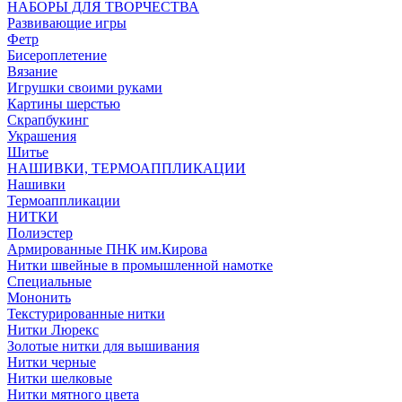
НАБОРЫ ДЛЯ ТВОРЧЕСТВА
Развивающие игры
Фетр
Бисероплетение
Вязание
Игрушки своими руками
Картины шерстью
Скрапбукинг
Украшения
Шитье
НАШИВКИ, ТЕРМОАППЛИКАЦИИ
Нашивки
Термоаппликации
НИТКИ
Полиэстер
Армированные ПНК им.Кирова
Нитки швейные в промышленной намотке
Специальные
Мононить
Текстурированные нитки
Нитки Люрекс
Золотые нитки для вышивания
Нитки черные
Нитки шелковые
Нитки мятного цвета