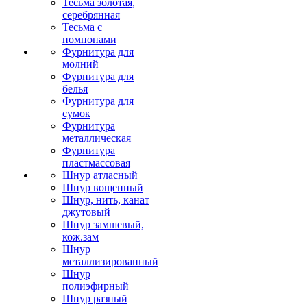
Тесьма золотая,
серебрянная
Тесьма с
помпонами
Фурнитура для
молний
Фурнитура для
белья
Фурнитура для
сумок
Фурнитура
металлическая
Фурнитура
пластмассовая
Шнур атласный
Шнур вощенный
Шнур, нить, канат
джутовый
Шнур замшевый,
кож.зам
Шнур
металлизированный
Шнур
полиэфирный
Шнур разный