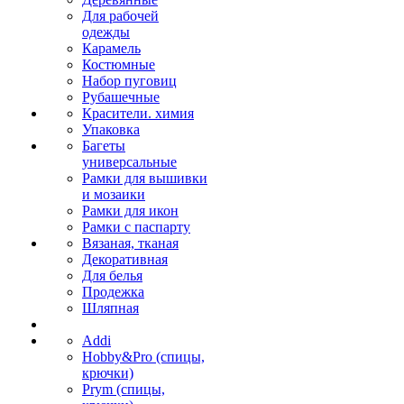
Для рабочей
одежды
Карамель
Костюмные
Набор пуговиц
Рубашечные
Красители. химия
Упаковка
Багеты
универсальные
Рамки для вышивки
и мозаики
Рамки для икон
Рамки с паспарту
Вязаная, тканая
Декоративная
Для белья
Продежка
Шляпная
Addi
Hobby&Pro (спицы,
крючки)
Prym (спицы,