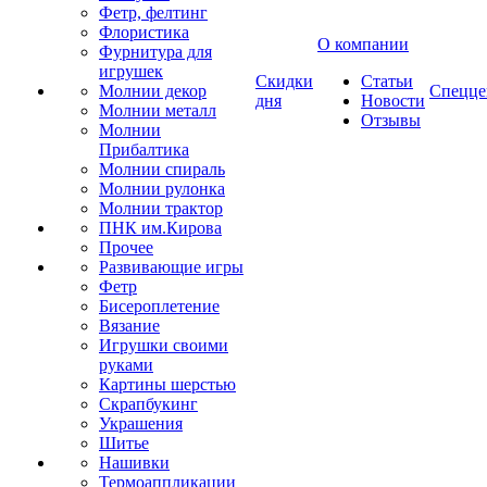
Фетр, фелтинг
Флористика
О компании
Фурнитура для
игрушек
Скидки
Статьи
Молнии декор
Спецце
дня
Новости
Молнии металл
Отзывы
Молнии
Прибалтика
Молнии спираль
Молнии рулонка
Молнии трактор
ПНК им.Кирова
Прочее
Развивающие игры
Фетр
Бисероплетение
Вязание
Игрушки своими
руками
Картины шерстью
Скрапбукинг
Украшения
Шитье
Нашивки
Термоаппликации