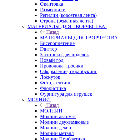
Окантовка
Размерники
Регилин (корсетная лента)
Стропа (ременная лента)
МАТЕРИАЛЫ ДЛЯ ТВОРЧЕСТВА
Назад
МАТЕРИАЛЫ ДЛЯ ТВОРЧЕСТВА
Бисероплетение
Глиттер
Заготовки для поделок
Новый год
Проволока, тросики
Оформление, скрапбукинг
Лоскуток
Фетр, фелтинг
Флористика
Фурнитура для игрушек
МОЛНИИ
Назад
МОЛНИИ
Молнии автомат
Молнии двухзамковые
Молнии декор
Молнии металл
Молнии Прибалтика