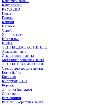
Кант мебельный
Кант разный
КРУЖЕВО
Гинза
Гипюр
Капрон
Вязаное
Стрейч
Хлопок, п/э
Шантильи
Шитье
ЛЕНТЫ ДЕКОРАТИВНЫЕ
Атласная лента
Декоративная лента
Металлизированная лента
ЛЕНТЫ ТЕХНИЧЕСКИЕ
Светоотражающие ленты
Косая бейка
Брючная
Киперная, СВЛ
Корсаж
Липучка (велькро)
Окантовка
Размерники
Регилин (корсетная лента)