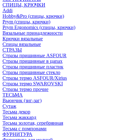
СПИЦЫ, КРЮЧКИ
Addi
Hobby&Pro (спицы, крючки)
Prym (спицы, крючки)
Prym Ergonomics (спицы, крючки)
Вязальные принадлежности
Крючки вязальные
Спицы вязальные
СТРАЗЫ
Стразы пришивные ASFOUR
Стразы пришивные в цапах
Стразы пришивные пластик
Стразы пришивные стекло
Стразы термо ASFOUR/Xirius
Стразы термо SWAROVSKI
Стразы термо прочие
ТЕСЬМА
Вьюнчик (зиг-заг)
Сутаж
Тесьма декор
Тесьма жаккард
Тесьма золотая, серебрянная
Тесьма с помпонами
ФУРНИТУРА
Фурнитура для молний