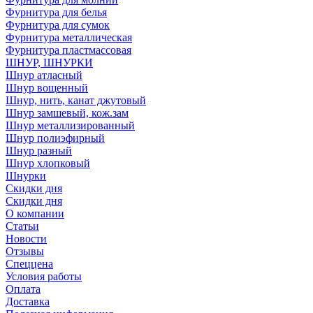
Фурнитура для белья
Фурнитура для сумок
Фурнитура металлическая
Фурнитура пластмассовая
ШНУР, ШНУРКИ
Шнур атласный
Шнур вощенный
Шнур, нить, канат джутовый
Шнур замшевый, кож.зам
Шнур металлизированный
Шнур полиэфирный
Шнур разный
Шнур хлопковый
Шнурки
Скидки дня
Скидки дня
О компании
Статьи
Новости
Отзывы
Спеццена
Условия работы
Оплата
Доставка