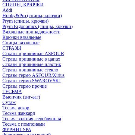
СПИЦЫ, КРЮЧКИ
Addi
Hobby&Pro (спицы, крючки)
Prym (спицы, крючки)
Prym Ergonomics (спицы, крючки)
Вязальные принадлежности
Крючки вязальные
Спицы вязальные
СТРАЗЫ
Стразы пришивные ASFOUR
Стразы пришивные в цапах
Стразы пришивные пластик
Стразы пришивные стекло
Стразы термо ASFOUR/Xirius
Стразы термо SWAROVSKI
Стразы термо прочие
ТЕСЬМА
Вьюнчик (зиг-заг)
Сутаж
Тесьма декор
Тесьма жаккард
Тесьма золотая, серебрянная
Тесьма с помпонами
ФУРНИТУРА
Фурнитура для молний