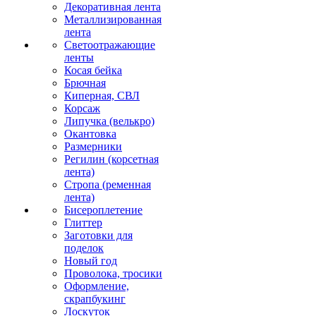
Декоративная лента
Металлизированная
лента
Светоотражающие
ленты
Косая бейка
Брючная
Киперная, СВЛ
Корсаж
Липучка (велькро)
Окантовка
Размерники
Регилин (корсетная
лента)
Стропа (ременная
лента)
Бисероплетение
Глиттер
Заготовки для
поделок
Новый год
Проволока, тросики
Оформление,
скрапбукинг
Лоскуток