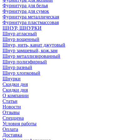
Фурнитура для белья
Фурнитура для сумок
Фурнитура металлическая
Фурнитура пластмассовая
ШНУР, ШНУРКИ
Шнур атласный
Шнур вощенный
Шнур, нить, канат джутовый
Шнур замшевый, кож.зам
Шнур металлизированный
Шнур полиэфирный
Шнур разный
Шнур хлопковый
Шнурки
Скидки дня
Скидки дня
О компании
Статьи
Новости
Отзывы
Спеццена
Условия работы
Оплата
Доставка