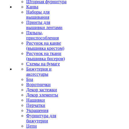
Шторная фурнитура
Канва
Наборы для
вышивания
Принты для
вышивки лентами
Пяльцы,
приспособления
Рисунок на канве
(вышивка крестом)
Рисунок на ткани
(вышивка бисером)
Схемы на бумаге
Бижутерия и
аксессуары
Боа
Воротнички
Декор застежки
Декор элементы
Нашивки
Перчатки
Украшения
Фурнитура для
бижутерии
Цепи