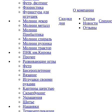
Фетр, фелтинг
Флористика
О компании
Фурнитура для
игрушек
Скидки
Статьи
Молнии декор
Спецце
дня
Новости
Молнии металл
Отзывы
Молнии
Прибалтика
Молнии спираль
Молнии рулонка
Молнии трактор
ПНК им.Кирова
Прочее
Развивающие игры
Фетр
Бисероплетение
Вязание
Игрушки своими
руками
Картины шерстью
Скрапбукинг
Украшения
Шитье
Нашивки
Термоаппликации