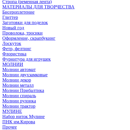
Стропа (ременная лента)
МАТЕРИАЛЫ ДЛЯ ТВОРЧЕСТВА
Бисероплетение
Глиттер
Заготовки для поделок
Новый год
Проволока, тросики
Оформление, скрапбукинг
Лоскуток
Фетр, фелтинг
Флористика
Фурнитура для игрушек
МОЛНИИ
Молнии автомат
Молнии двухзамковые
Молнии декор
Молнии металл
Молнии Прибалтика
Молнии спираль
Молнии рулонка
Молнии трактор
МУЛИНЕ
Набор ниток Мулине
ПНК им.Кирова
Прочее