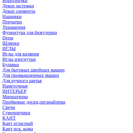
Воротнички
Декор застежки
Декор элементы
Нашивки
Перчатки
Украшения
Фурнитура для бижутерии
Цепи
Шляпки
ИГЛЫ
Иглы для валяния
Иглы изогнутые
Булавки
Для бытовых швейных машин
Для промышленных машин
Для ручного шитья
Наметочные
ИНТЕРЬЕР
Миниатюры
Пробковые доски,органайзеры
Свечи
Сувенирчики
КАНТ
Кант атласный
Кант иск. кожа