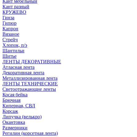
Кант мебельный
Кант разный
КРУЖЕВО
Гинза
Гипюр
Капрон
Вязаное
Стрейч
Хлопок, п/э
Шантильи
Шитье
ЛЕНТЫ ДЕКОРАТИВНЫЕ
Атласная лента
Декоративная лента
Металлизированная лента
ЛЕНТЫ ТЕХНИЧЕСКИЕ
Светоотражающие ленты
Косая бейка
Брючная
Киперная, СВЛ
Корсаж
Липучка (велькро)
Окантовка
Размерники
Регилин (корсетная лента)