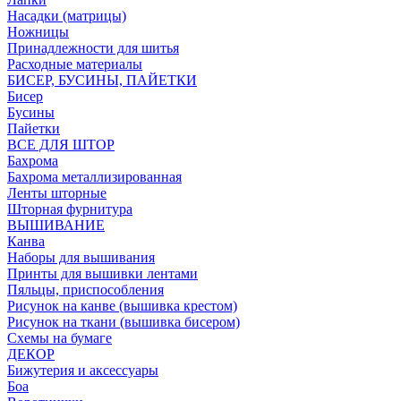
Насадки (матрицы)
Ножницы
Принадлежности для шитья
Расходные материалы
БИСЕР, БУСИНЫ, ПАЙЕТКИ
Бисер
Бусины
Пайетки
ВСЕ ДЛЯ ШТОР
Бахрома
Бахрома металлизированная
Ленты шторные
Шторная фурнитура
ВЫШИВАНИЕ
Канва
Наборы для вышивания
Принты для вышивки лентами
Пяльцы, приспособления
Рисунок на канве (вышивка крестом)
Рисунок на ткани (вышивка бисером)
Схемы на бумаге
ДЕКОР
Бижутерия и аксессуары
Боа