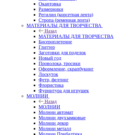
Окантовка
Размерники
Регилин (корсетная лента)
Стропа (ременная лента)
МАТЕРИАЛЫ ДЛЯ ТВОРЧЕСТВА
Назад
МАТЕРИАЛЫ ДЛЯ ТВОРЧЕСТВА
Бисероплетение
Глиттер
Заготовки для поделок
Новый год
Проволока, тросики
Оформление, скрапбукинг
Лоскуток
Фетр, фелтинг
Флористика
Фурнитура для игрушек
МОЛНИИ
Назад
МОЛНИИ
Молнии автомат
Молнии двухзамковые
Молнии декор
Молнии металл
Молнии Прибалтика