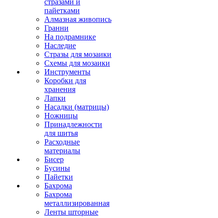
стразами и
пайетками
Алмазная живопись
Гранни
На подрамнике
Наследие
Стразы для мозаики
Схемы для мозаики
Инструменты
Коробки для
хранения
Лапки
Насадки (матрицы)
Ножницы
Принадлежности
для шитья
Расходные
материалы
Бисер
Бусины
Пайетки
Бахрома
Бахрома
металлизированная
Ленты шторные