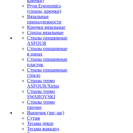
крючки)
Prym Ergonomics
(спицы, крючки)
Вязальные
принадлежности
Крючки вязальные
Спицы вязальные
Стразы пришивные
ASFOUR
Стразы пришивные
в цапах
Стразы пришивные
пластик
Стразы пришивные
стекло
Стразы термо
ASFOUR/Xirius
Стразы термо
SWAROVSKI
Стразы термо
прочие
Вьюнчик (зиг-заг)
Сутаж
Тесьма декор
Тесьма жаккард