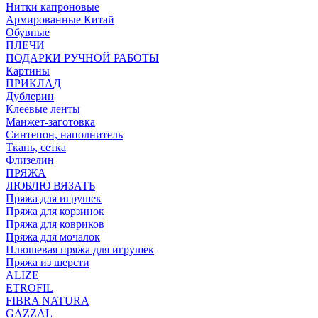
Нитки капроновые
Армированные Китай
Обувные
ПЛЕЧИ
ПОДАРКИ РУЧНОЙ РАБОТЫ
Картины
ПРИКЛАД
Дублерин
Клеевые ленты
Манжет-заготовка
Синтепон, наполнитель
Ткань, сетка
Флизелин
ПРЯЖА
ЛЮБЛЮ ВЯЗАТЬ
Пряжа для игрушек
Пряжа для корзинок
Пряжа для ковриков
Пряжа для мочалок
Плюшевая пряжа для игрушек
Пряжа из шерсти
ALIZE
ETROFIL
FIBRA NATURA
GAZZAL