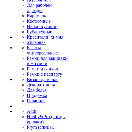
Для рабочей
одежды
Карамель
Костюмные
Набор пуговиц
Рубашечные
Красители. химия
Упаковка
Багеты
универсальные
Рамки для вышивки
и мозаики
Рамки для икон
Рамки с паспарту
Вязаная, тканая
Декоративная
Для белья
Продежка
Шляпная
Addi
Hobby&Pro (спицы,
крючки)
Prym (спицы,