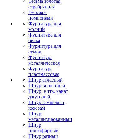
Тесьма золотая,
серебрянная
Тесьма с
помпонами
Фурнитура для
молний
Фурнитура для
белья
Фурнитура для
сумок
Фурнитура
металлическая
Фурнитура
пластмассовая
Шнур атласный
Шнур вощенный
Шнур, нить, канат
джутовый
Шнур замшевый,
кож.зам
Шнур
металлизированный
Шнур
полиэфирный
Шнур разный