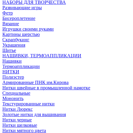
НАБОРЫ ДЛЯ ТВОРЧЕСТВА
Развивающие игры
Фетр
Бисероплетение
Вязание
Игрушки своими руками
Картины шерстью
Скрапбукинг
Украшения
Шитье
НАШИВКИ, ТЕРМОАППЛИКАЦИИ
Нашивки
Термоаппликации
НИТКИ
Полиэстер
Армированные ПНК им.Кирова
Нитки швейные в промышленной намотке
Специальные
Мононить
Текстурированные нитки
Нитки Люрекс
Золотые нитки для вышивания
Нитки черные
Нитки шелковые
Нитки мятного цвета