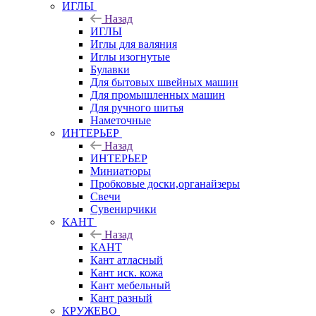
ИГЛЫ
Назад
ИГЛЫ
Иглы для валяния
Иглы изогнутые
Булавки
Для бытовых швейных машин
Для промышленных машин
Для ручного шитья
Наметочные
ИНТЕРЬЕР
Назад
ИНТЕРЬЕР
Миниатюры
Пробковые доски,органайзеры
Свечи
Сувенирчики
КАНТ
Назад
КАНТ
Кант атласный
Кант иск. кожа
Кант мебельный
Кант разный
КРУЖЕВО