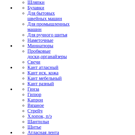
Шляпки
Булавки
Для бытовых
швейных машин
Для промышленных
машин
Для ручного шитья
Наметочные
Миниатюры
Пробковые
доски,органайзеры
Свечи
Кант атласный
Кант иск. кожа
Кант мебельный
Кант разный
Гинза
Гипюр
Капрон
Вязаное
Стрейч
Хлопок, п/э
Шантильи
Шитье
Атласная лента