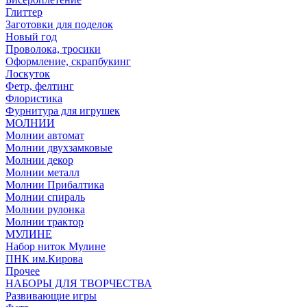
Глиттер
Заготовки для поделок
Новый год
Проволока, тросики
Оформление, скрапбукинг
Лоскуток
Фетр, фелтинг
Флористика
Фурнитура для игрушек
МОЛНИИ
Молнии автомат
Молнии двухзамковые
Молнии декор
Молнии металл
Молнии Прибалтика
Молнии спираль
Молнии рулонка
Молнии трактор
МУЛИНЕ
Набор ниток Мулине
ПНК им.Кирова
Прочее
НАБОРЫ ДЛЯ ТВОРЧЕСТВА
Развивающие игры