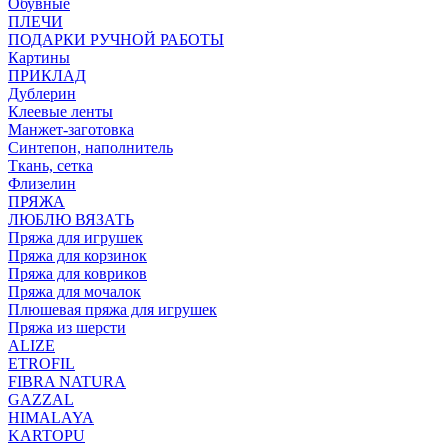
Обувные
ПЛЕЧИ
ПОДАРКИ РУЧНОЙ РАБОТЫ
Картины
ПРИКЛАД
Дублерин
Клеевые ленты
Манжет-заготовка
Синтепон, наполнитель
Ткань, сетка
Флизелин
ПРЯЖА
ЛЮБЛЮ ВЯЗАТЬ
Пряжа для игрушек
Пряжа для корзинок
Пряжа для ковриков
Пряжа для мочалок
Плюшевая пряжа для игрушек
Пряжа из шерсти
ALIZE
ETROFIL
FIBRA NATURA
GAZZAL
HIMALAYA
KARTOPU