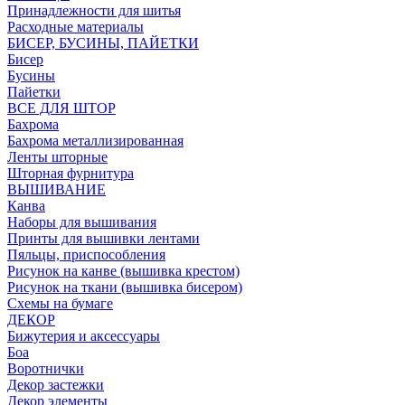
Принадлежности для шитья
Расходные материалы
БИСЕР, БУСИНЫ, ПАЙЕТКИ
Бисер
Бусины
Пайетки
ВСЕ ДЛЯ ШТОР
Бахрома
Бахрома металлизированная
Ленты шторные
Шторная фурнитура
ВЫШИВАНИЕ
Канва
Наборы для вышивания
Принты для вышивки лентами
Пяльцы, приспособления
Рисунок на канве (вышивка крестом)
Рисунок на ткани (вышивка бисером)
Схемы на бумаге
ДЕКОР
Бижутерия и аксессуары
Боа
Воротнички
Декор застежки
Декор элементы