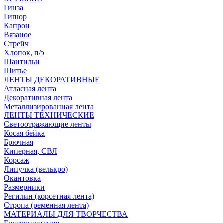
Гинза
Гипюр
Капрон
Вязаное
Стрейч
Хлопок, п/э
Шантильи
Шитье
ЛЕНТЫ ДЕКОРАТИВНЫЕ
Атласная лента
Декоративная лента
Металлизированная лента
ЛЕНТЫ ТЕХНИЧЕСКИЕ
Светоотражающие ленты
Косая бейка
Брючная
Киперная, СВЛ
Корсаж
Липучка (велькро)
Окантовка
Размерники
Регилин (корсетная лента)
Стропа (ременная лента)
МАТЕРИАЛЫ ДЛЯ ТВОРЧЕСТВА
Бисероплетение