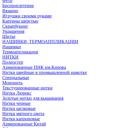
Фетр
Бисероплетение
Вязание
Игрушки своими руками
Картины шерстью
Скрапбукинг
Украшения
Шитье
НАШИВКИ, ТЕРМОАППЛИКАЦИИ
Нашивки
Термоаппликации
НИТКИ
Полиэстер
Армированные ПНК им.Кирова
Нитки швейные в промышленной намотке
Специальные
Мононить
Текстурированные нитки
Нитки Люрекс
Золотые нитки для вышивания
Нитки черные
Нитки шелковые
Нитки мятного цвета
Нитки капроновые
Армированные Китай