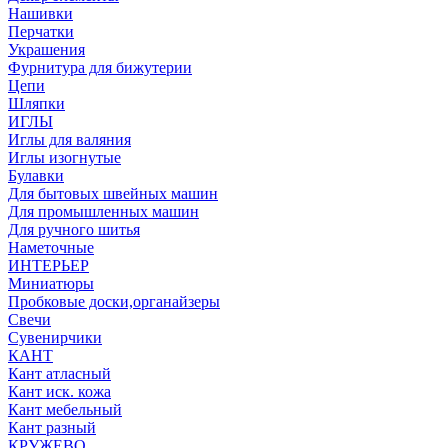
Нашивки
Перчатки
Украшения
Фурнитура для бижутерии
Цепи
Шляпки
ИГЛЫ
Иглы для валяния
Иглы изогнутые
Булавки
Для бытовых швейных машин
Для промышленных машин
Для ручного шитья
Наметочные
ИНТЕРЬЕР
Миниатюры
Пробковые доски,органайзеры
Свечи
Сувенирчики
КАНТ
Кант атласный
Кант иск. кожа
Кант мебельный
Кант разный
КРУЖЕВО