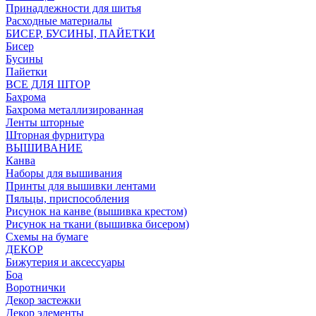
Принадлежности для шитья
Расходные материалы
БИСЕР, БУСИНЫ, ПАЙЕТКИ
Бисер
Бусины
Пайетки
ВСЕ ДЛЯ ШТОР
Бахрома
Бахрома металлизированная
Ленты шторные
Шторная фурнитура
ВЫШИВАНИЕ
Канва
Наборы для вышивания
Принты для вышивки лентами
Пяльцы, приспособления
Рисунок на канве (вышивка крестом)
Рисунок на ткани (вышивка бисером)
Схемы на бумаге
ДЕКОР
Бижутерия и аксессуары
Боа
Воротнички
Декор застежки
Декор элементы