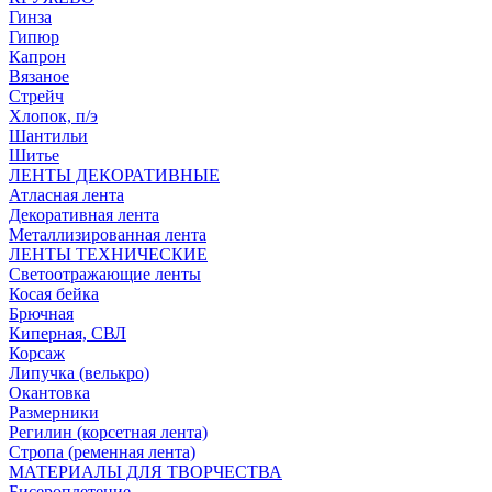
Гинза
Гипюр
Капрон
Вязаное
Стрейч
Хлопок, п/э
Шантильи
Шитье
ЛЕНТЫ ДЕКОРАТИВНЫЕ
Атласная лента
Декоративная лента
Металлизированная лента
ЛЕНТЫ ТЕХНИЧЕСКИЕ
Светоотражающие ленты
Косая бейка
Брючная
Киперная, СВЛ
Корсаж
Липучка (велькро)
Окантовка
Размерники
Регилин (корсетная лента)
Стропа (ременная лента)
МАТЕРИАЛЫ ДЛЯ ТВОРЧЕСТВА
Бисероплетение