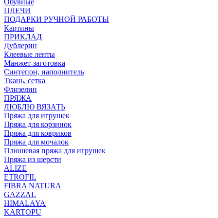
Обувные
ПЛЕЧИ
ПОДАРКИ РУЧНОЙ РАБОТЫ
Картины
ПРИКЛАД
Дублерин
Клеевые ленты
Манжет-заготовка
Синтепон, наполнитель
Ткань, сетка
Флизелин
ПРЯЖА
ЛЮБЛЮ ВЯЗАТЬ
Пряжа для игрушек
Пряжа для корзинок
Пряжа для ковриков
Пряжа для мочалок
Плюшевая пряжа для игрушек
Пряжа из шерсти
ALIZE
ETROFIL
FIBRA NATURA
GAZZAL
HIMALAYA
KARTOPU