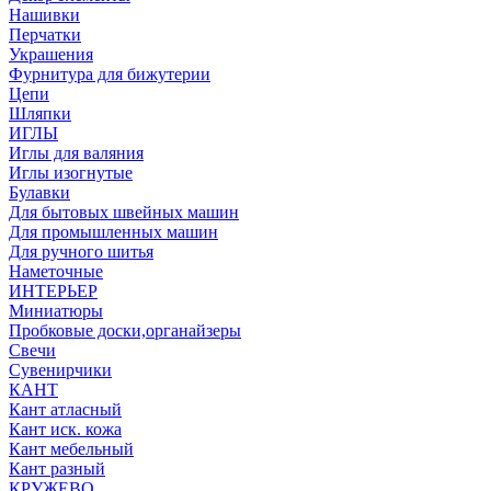
Нашивки
Перчатки
Украшения
Фурнитура для бижутерии
Цепи
Шляпки
ИГЛЫ
Иглы для валяния
Иглы изогнутые
Булавки
Для бытовых швейных машин
Для промышленных машин
Для ручного шитья
Наметочные
ИНТЕРЬЕР
Миниатюры
Пробковые доски,органайзеры
Свечи
Сувенирчики
КАНТ
Кант атласный
Кант иск. кожа
Кант мебельный
Кант разный
КРУЖЕВО