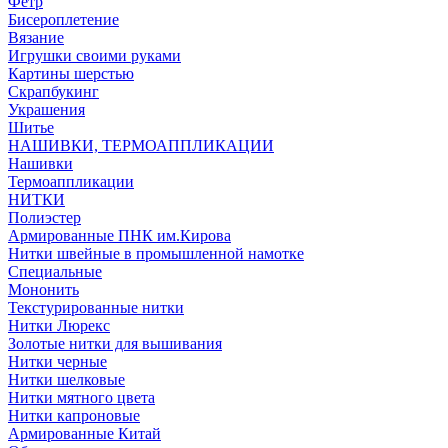
Фетр
Бисероплетение
Вязание
Игрушки своими руками
Картины шерстью
Скрапбукинг
Украшения
Шитье
НАШИВКИ, ТЕРМОАППЛИКАЦИИ
Нашивки
Термоаппликации
НИТКИ
Полиэстер
Армированные ПНК им.Кирова
Нитки швейные в промышленной намотке
Специальные
Мононить
Текстурированные нитки
Нитки Люрекс
Золотые нитки для вышивания
Нитки черные
Нитки шелковые
Нитки мятного цвета
Нитки капроновые
Армированные Китай