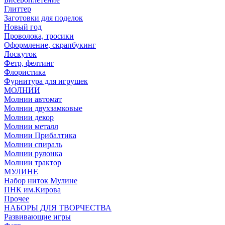
Глиттер
Заготовки для поделок
Новый год
Проволока, тросики
Оформление, скрапбукинг
Лоскуток
Фетр, фелтинг
Флористика
Фурнитура для игрушек
МОЛНИИ
Молнии автомат
Молнии двухзамковые
Молнии декор
Молнии металл
Молнии Прибалтика
Молнии спираль
Молнии рулонка
Молнии трактор
МУЛИНЕ
Набор ниток Мулине
ПНК им.Кирова
Прочее
НАБОРЫ ДЛЯ ТВОРЧЕСТВА
Развивающие игры