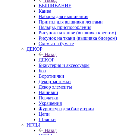
Назад
ВЫШИВАНИЕ
Канва
Наборы для вышивания
Принты для вышивки лентами
Пяльцы, приспособления
Рисунок на канве (вышивка крестом)
Рисунок на ткани (вышивка бисером)
Схемы на бумаге
ДЕКОР
Назад
ДЕКОР
Бижутерия и аксессуары
Боа
Воротнички
Декор застежки
Декор элементы
Нашивки
Перчатки
Украшения
Фурнитура для бижутерии
Цепи
Шляпки
ИГЛЫ
Назад