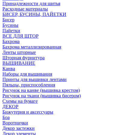
Принадлежности для шитья
Расходные материалы
БИСЕР, БУСИНЫ, ПАЙЕТКИ
Бисер
Бусины
Пайетки
ВСЕ ДЛЯ ШТОР
Бахрома
Бахрома металлизированная
Ленты шторные
Шторная фурнитура
ВЫШИВАНИЕ
Канва
Наборы для вышивания
Принты для вышивки лентами
Пяльцы, приспособления
Рисунок на канве (вышивка крестом)
Рисунок на ткани (вышивка бисером)
Схемы на бумаге
ДЕКОР
Бижутерия и аксессуары
Боа
Воротнички
Декор застежки
Декор элементы