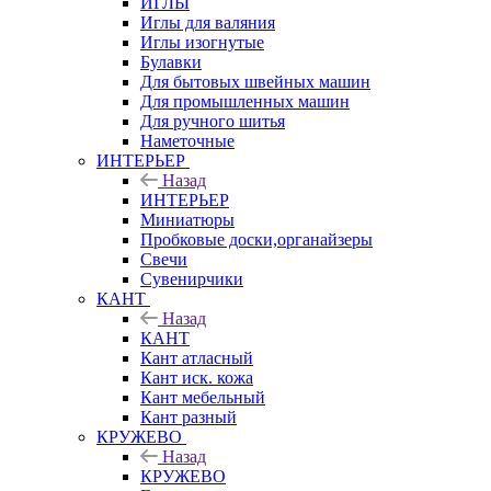
ИГЛЫ
Иглы для валяния
Иглы изогнутые
Булавки
Для бытовых швейных машин
Для промышленных машин
Для ручного шитья
Наметочные
ИНТЕРЬЕР
Назад
ИНТЕРЬЕР
Миниатюры
Пробковые доски,органайзеры
Свечи
Сувенирчики
КАНТ
Назад
КАНТ
Кант атласный
Кант иск. кожа
Кант мебельный
Кант разный
КРУЖЕВО
Назад
КРУЖЕВО