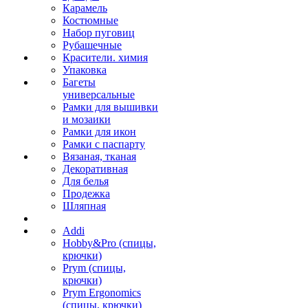
Карамель
Костюмные
Набор пуговиц
Рубашечные
Красители. химия
Упаковка
Багеты
универсальные
Рамки для вышивки
и мозаики
Рамки для икон
Рамки с паспарту
Вязаная, тканая
Декоративная
Для белья
Продежка
Шляпная
Addi
Hobby&Pro (спицы,
крючки)
Prym (спицы,
крючки)
Prym Ergonomics
(спицы, крючки)