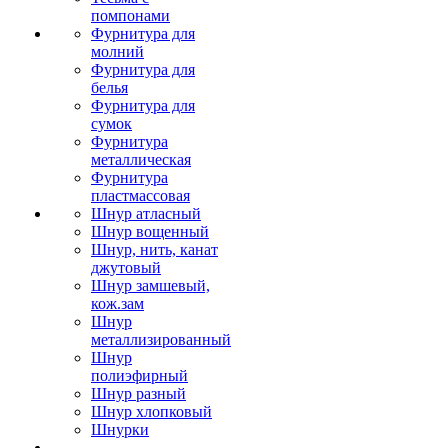
помпонами
Фурнитура для
молний
Фурнитура для
белья
Фурнитура для
сумок
Фурнитура
металлическая
Фурнитура
пластмассовая
Шнур атласный
Шнур вощенный
Шнур, нить, канат
джутовый
Шнур замшевый,
кож.зам
Шнур
металлизированный
Шнур
полиэфирный
Шнур разный
Шнур хлопковый
Шнурки