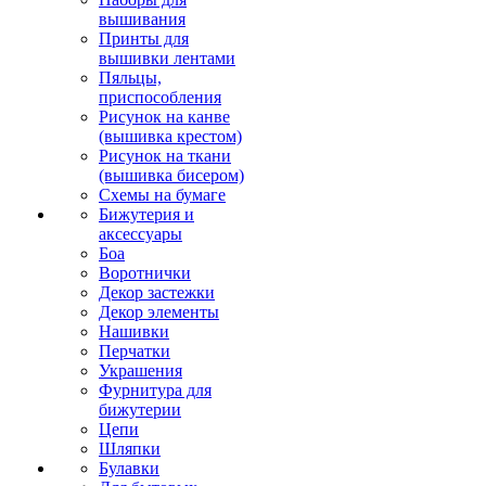
вышивания
Принты для
вышивки лентами
Пяльцы,
приспособления
Рисунок на канве
(вышивка крестом)
Рисунок на ткани
(вышивка бисером)
Схемы на бумаге
Бижутерия и
аксессуары
Боа
Воротнички
Декор застежки
Декор элементы
Нашивки
Перчатки
Украшения
Фурнитура для
бижутерии
Цепи
Шляпки
Булавки