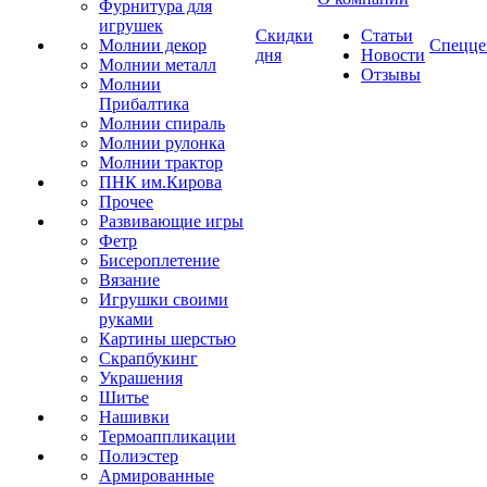
Фурнитура для
игрушек
Скидки
Статьи
Молнии декор
Спецце
дня
Новости
Молнии металл
Отзывы
Молнии
Прибалтика
Молнии спираль
Молнии рулонка
Молнии трактор
ПНК им.Кирова
Прочее
Развивающие игры
Фетр
Бисероплетение
Вязание
Игрушки своими
руками
Картины шерстью
Скрапбукинг
Украшения
Шитье
Нашивки
Термоаппликации
Полиэстер
Армированные