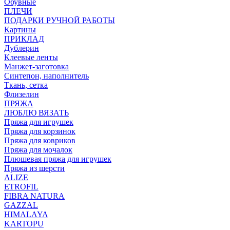
Обувные
ПЛЕЧИ
ПОДАРКИ РУЧНОЙ РАБОТЫ
Картины
ПРИКЛАД
Дублерин
Клеевые ленты
Манжет-заготовка
Синтепон, наполнитель
Ткань, сетка
Флизелин
ПРЯЖА
ЛЮБЛЮ ВЯЗАТЬ
Пряжа для игрушек
Пряжа для корзинок
Пряжа для ковриков
Пряжа для мочалок
Плюшевая пряжа для игрушек
Пряжа из шерсти
ALIZE
ETROFIL
FIBRA NATURA
GAZZAL
HIMALAYA
KARTOPU