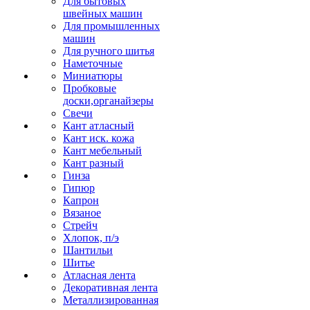
Для бытовых
швейных машин
Для промышленных
машин
Для ручного шитья
Наметочные
Миниатюры
Пробковые
доски,органайзеры
Свечи
Кант атласный
Кант иск. кожа
Кант мебельный
Кант разный
Гинза
Гипюр
Капрон
Вязаное
Стрейч
Хлопок, п/э
Шантильи
Шитье
Атласная лента
Декоративная лента
Металлизированная