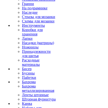
Гранни
На подрамнике
Наследие
Стразы для мозаики
Схемы для мозаики
Инструменты
Коробки для
хранения
Лапки
Насадки (матрицы)
Ножницы
Принадлежности
для шитья
Расходные
материалы
Бисер
Бусины
Пайетки
Бахрома
Бахрома
металлизированная
Ленты шторные
Шторная фурнитура
Канва
Наборы для