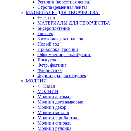
Регилин (корсетная лента)
Стропа (ременная лента)
МАТЕРИАЛЫ ДЛЯ ТВОРЧЕСТВА
Назад
МАТЕРИАЛЫ ДЛЯ ТВОРЧЕСТВА
Бисероплетение
Глиттер
Заготовки для поделок
Новый год
Проволока, тросики
Оформление, скрапбукинг
Лоскуток
Фетр, фелтинг
Флористика
Фурнитура для игрушек
МОЛНИИ
Назад
МОЛНИИ
Молнии автомат
Молнии двухзамковые
Молнии декор
Молнии металл
Молнии Прибалтика
Молнии спираль
Молнии рулонка