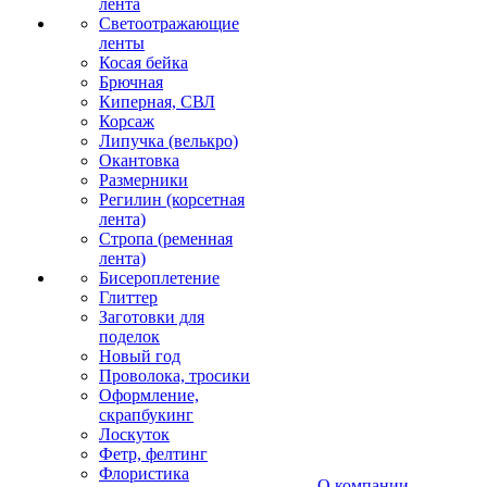
лента
Светоотражающие
ленты
Косая бейка
Брючная
Киперная, СВЛ
Корсаж
Липучка (велькро)
Окантовка
Размерники
Регилин (корсетная
лента)
Стропа (ременная
лента)
Бисероплетение
Глиттер
Заготовки для
поделок
Новый год
Проволока, тросики
Оформление,
скрапбукинг
Лоскуток
Фетр, фелтинг
Флористика
О компании