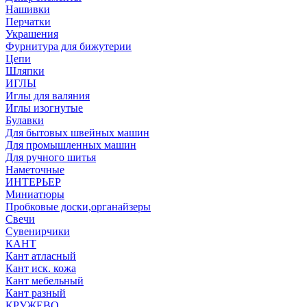
Нашивки
Перчатки
Украшения
Фурнитура для бижутерии
Цепи
Шляпки
ИГЛЫ
Иглы для валяния
Иглы изогнутые
Булавки
Для бытовых швейных машин
Для промышленных машин
Для ручного шитья
Наметочные
ИНТЕРЬЕР
Миниатюры
Пробковые доски,органайзеры
Свечи
Сувенирчики
КАНТ
Кант атласный
Кант иск. кожа
Кант мебельный
Кант разный
КРУЖЕВО