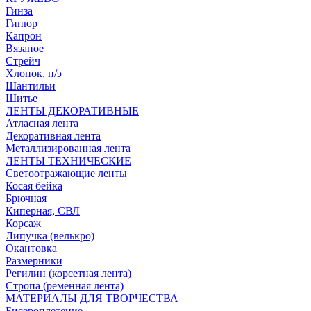
Гинза
Гипюр
Капрон
Вязаное
Стрейч
Хлопок, п/э
Шантильи
Шитье
ЛЕНТЫ ДЕКОРАТИВНЫЕ
Атласная лента
Декоративная лента
Металлизированная лента
ЛЕНТЫ ТЕХНИЧЕСКИЕ
Светоотражающие ленты
Косая бейка
Брючная
Киперная, СВЛ
Корсаж
Липучка (велькро)
Окантовка
Размерники
Регилин (корсетная лента)
Стропа (ременная лента)
МАТЕРИАЛЫ ДЛЯ ТВОРЧЕСТВА
Бисероплетение