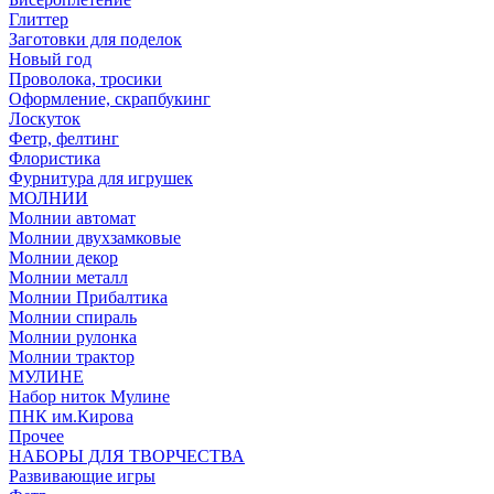
Глиттер
Заготовки для поделок
Новый год
Проволока, тросики
Оформление, скрапбукинг
Лоскуток
Фетр, фелтинг
Флористика
Фурнитура для игрушек
МОЛНИИ
Молнии автомат
Молнии двухзамковые
Молнии декор
Молнии металл
Молнии Прибалтика
Молнии спираль
Молнии рулонка
Молнии трактор
МУЛИНЕ
Набор ниток Мулине
ПНК им.Кирова
Прочее
НАБОРЫ ДЛЯ ТВОРЧЕСТВА
Развивающие игры