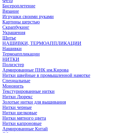
Фетр
Бисероплетение
Вязание
Игрушки своими руками
Картины шерстью
Скрапбукинг
Украшения
Шитье
НАШИВКИ, ТЕРМОАППЛИКАЦИИ
Нашивки
Термоаппликации
НИТКИ
Полиэстер
Армированные ПНК им.Кирова
Нитки швейные в промышленной намотке
Специальные
Мононить
Текстурированные нитки
Нитки Люрекс
Золотые нитки для вышивания
Нитки черные
Нитки шелковые
Нитки мятного цвета
Нитки капроновые
Армированные Китай