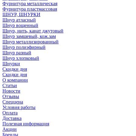
Фурнитура металлическая
Фурнитура пластмассовая
ШНУР, ШНУРКИ
Шнур атласный
Шнур вощенный
Шнур, нить, канат джутовый
Шнур замшевый, кож.зам
Шнур металлизированный
Шнур полиэфирный
Шнур разный
Шнур хлопковый
Шнурки
Скидки дня
Скидки дня
О компании
Статьи
Новости
Отзывы
Спеццена
Условия работы
Оплата
Доставка
Полезная информация
Акции
Бренды