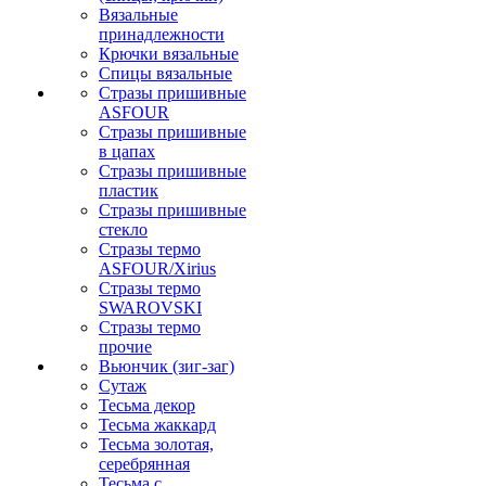
Вязальные
принадлежности
Крючки вязальные
Спицы вязальные
Стразы пришивные
ASFOUR
Стразы пришивные
в цапах
Стразы пришивные
пластик
Стразы пришивные
стекло
Стразы термо
ASFOUR/Xirius
Стразы термо
SWAROVSKI
Стразы термо
прочие
Вьюнчик (зиг-заг)
Сутаж
Тесьма декор
Тесьма жаккард
Тесьма золотая,
серебрянная
Тесьма с