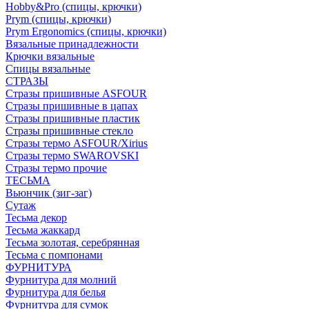
Hobby&Pro (спицы, крючки)
Prym (спицы, крючки)
Prym Ergonomics (спицы, крючки)
Вязальные принадлежности
Крючки вязальные
Спицы вязальные
СТРАЗЫ
Стразы пришивные ASFOUR
Стразы пришивные в цапах
Стразы пришивные пластик
Стразы пришивные стекло
Стразы термо ASFOUR/Xirius
Стразы термо SWAROVSKI
Стразы термо прочие
ТЕСЬМА
Вьюнчик (зиг-заг)
Сутаж
Тесьма декор
Тесьма жаккард
Тесьма золотая, серебрянная
Тесьма с помпонами
ФУРНИТУРА
Фурнитура для молний
Фурнитура для белья
Фурнитура для сумок