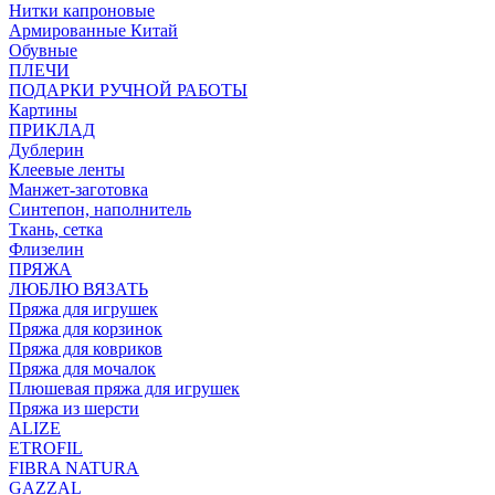
Нитки капроновые
Армированные Китай
Обувные
ПЛЕЧИ
ПОДАРКИ РУЧНОЙ РАБОТЫ
Картины
ПРИКЛАД
Дублерин
Клеевые ленты
Манжет-заготовка
Синтепон, наполнитель
Ткань, сетка
Флизелин
ПРЯЖА
ЛЮБЛЮ ВЯЗАТЬ
Пряжа для игрушек
Пряжа для корзинок
Пряжа для ковриков
Пряжа для мочалок
Плюшевая пряжа для игрушек
Пряжа из шерсти
ALIZE
ETROFIL
FIBRA NATURA
GAZZAL