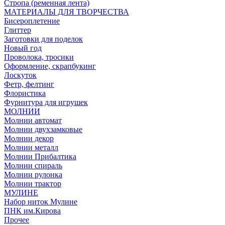
Стропа (ременная лента)
МАТЕРИАЛЫ ДЛЯ ТВОРЧЕСТВА
Бисероплетение
Глиттер
Заготовки для поделок
Новый год
Проволока, тросики
Оформление, скрапбукинг
Лоскуток
Фетр, фелтинг
Флористика
Фурнитура для игрушек
МОЛНИИ
Молнии автомат
Молнии двухзамковые
Молнии декор
Молнии металл
Молнии Прибалтика
Молнии спираль
Молнии рулонка
Молнии трактор
МУЛИНЕ
Набор ниток Мулине
ПНК им.Кирова
Прочее