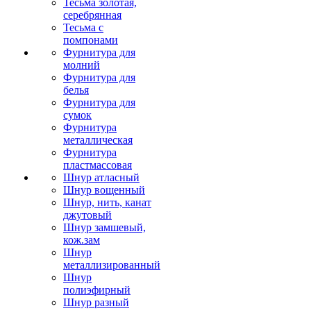
Тесьма золотая,
серебрянная
Тесьма с
помпонами
Фурнитура для
молний
Фурнитура для
белья
Фурнитура для
сумок
Фурнитура
металлическая
Фурнитура
пластмассовая
Шнур атласный
Шнур вощенный
Шнур, нить, канат
джутовый
Шнур замшевый,
кож.зам
Шнур
металлизированный
Шнур
полиэфирный
Шнур разный