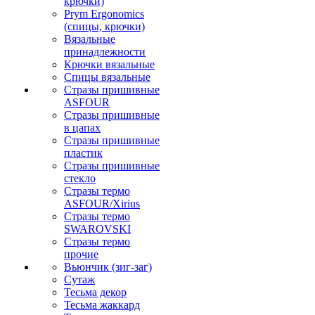
крючки)
Prym Ergonomics
(спицы, крючки)
Вязальные
принадлежности
Крючки вязальные
Спицы вязальные
Стразы пришивные
ASFOUR
Стразы пришивные
в цапах
Стразы пришивные
пластик
Стразы пришивные
стекло
Стразы термо
ASFOUR/Xirius
Стразы термо
SWAROVSKI
Стразы термо
прочие
Вьюнчик (зиг-заг)
Сутаж
Тесьма декор
Тесьма жаккард