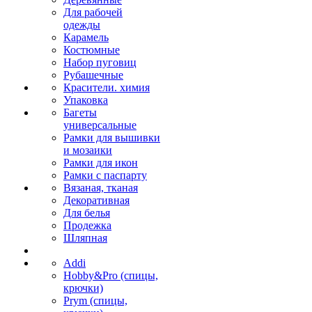
Для рабочей
одежды
Карамель
Костюмные
Набор пуговиц
Рубашечные
Красители. химия
Упаковка
Багеты
универсальные
Рамки для вышивки
и мозаики
Рамки для икон
Рамки с паспарту
Вязаная, тканая
Декоративная
Для белья
Продежка
Шляпная
Addi
Hobby&Pro (спицы,
крючки)
Prym (спицы,