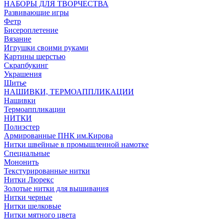
НАБОРЫ ДЛЯ ТВОРЧЕСТВА
Развивающие игры
Фетр
Бисероплетение
Вязание
Игрушки своими руками
Картины шерстью
Скрапбукинг
Украшения
Шитье
НАШИВКИ, ТЕРМОАППЛИКАЦИИ
Нашивки
Термоаппликации
НИТКИ
Полиэстер
Армированные ПНК им.Кирова
Нитки швейные в промышленной намотке
Специальные
Мононить
Текстурированные нитки
Нитки Люрекс
Золотые нитки для вышивания
Нитки черные
Нитки шелковые
Нитки мятного цвета