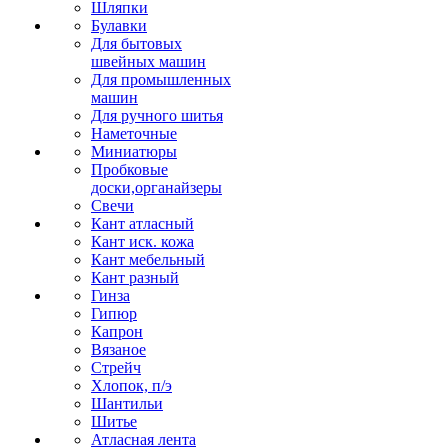
Шляпки
Булавки
Для бытовых
швейных машин
Для промышленных
машин
Для ручного шитья
Наметочные
Миниатюры
Пробковые
доски,органайзеры
Свечи
Кант атласный
Кант иск. кожа
Кант мебельный
Кант разный
Гинза
Гипюр
Капрон
Вязаное
Стрейч
Хлопок, п/э
Шантильи
Шитье
Атласная лента