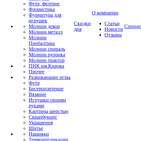
Фетр, фелтинг
Флористика
О компании
Фурнитура для
игрушек
Скидки
Статьи
Молнии декор
Спецце
дня
Новости
Молнии металл
Отзывы
Молнии
Прибалтика
Молнии спираль
Молнии рулонка
Молнии трактор
ПНК им.Кирова
Прочее
Развивающие игры
Фетр
Бисероплетение
Вязание
Игрушки своими
руками
Картины шерстью
Скрапбукинг
Украшения
Шитье
Нашивки
Термоаппликации