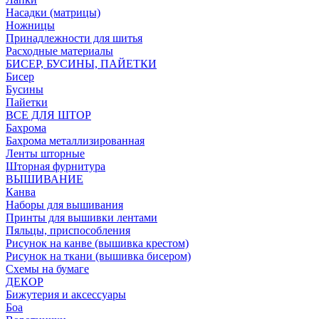
Насадки (матрицы)
Ножницы
Принадлежности для шитья
Расходные материалы
БИСЕР, БУСИНЫ, ПАЙЕТКИ
Бисер
Бусины
Пайетки
ВСЕ ДЛЯ ШТОР
Бахрома
Бахрома металлизированная
Ленты шторные
Шторная фурнитура
ВЫШИВАНИЕ
Канва
Наборы для вышивания
Принты для вышивки лентами
Пяльцы, приспособления
Рисунок на канве (вышивка крестом)
Рисунок на ткани (вышивка бисером)
Схемы на бумаге
ДЕКОР
Бижутерия и аксессуары
Боа