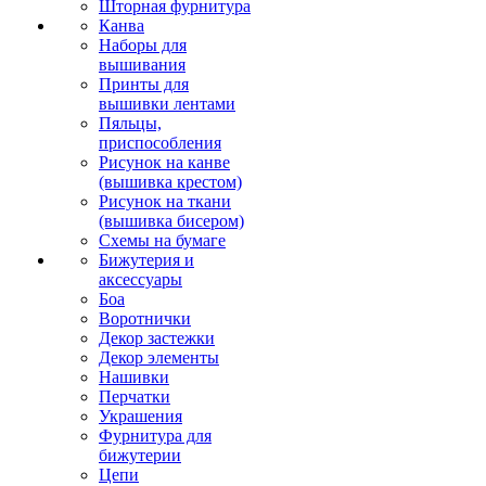
Шторная фурнитура
Канва
Наборы для
вышивания
Принты для
вышивки лентами
Пяльцы,
приспособления
Рисунок на канве
(вышивка крестом)
Рисунок на ткани
(вышивка бисером)
Схемы на бумаге
Бижутерия и
аксессуары
Боа
Воротнички
Декор застежки
Декор элементы
Нашивки
Перчатки
Украшения
Фурнитура для
бижутерии
Цепи