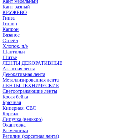
Кант мебельный
Кант разный
КРУЖЕВО
Гинза
Гипюр
Капрон
Вязаное
Стрейч
Хлопок, п/э
Шантильи
Шитье
ЛЕНТЫ ДЕКОРАТИВНЫЕ
Атласная лента
Декоративная лента
Металлизированная лента
ЛЕНТЫ ТЕХНИЧЕСКИЕ
Светоотражающие ленты
Косая бейка
Брючная
Киперная, СВЛ
Корсаж
Липучка (велькро)
Окантовка
Размерники
Регилин (корсетная лента)