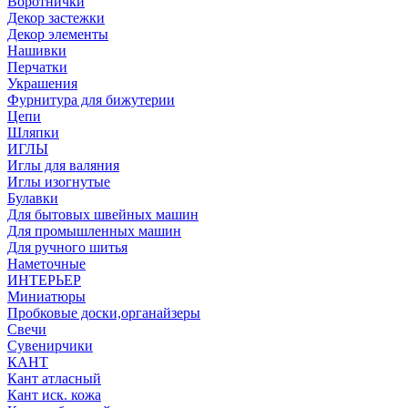
Воротнички
Декор застежки
Декор элементы
Нашивки
Перчатки
Украшения
Фурнитура для бижутерии
Цепи
Шляпки
ИГЛЫ
Иглы для валяния
Иглы изогнутые
Булавки
Для бытовых швейных машин
Для промышленных машин
Для ручного шитья
Наметочные
ИНТЕРЬЕР
Миниатюры
Пробковые доски,органайзеры
Свечи
Сувенирчики
КАНТ
Кант атласный
Кант иск. кожа