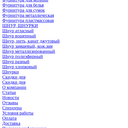
Фурнитура для белья
Фурнитура для сумок
Фурнитура металлическая
Фурнитура пластмассовая
ШНУР, ШНУРКИ
Шнур атласный
Шнур вощенный
Шнур, нить, канат джутовый
Шнур замшевый, кож.зам
Шнур металлизированный
Шнур полиэфирный
Шнур разный
Шнур хлопковый
Шнурки
Скидки дня
Скидки дня
О компании
Статьи
Новости
Отзывы
Спеццена
Условия работы
Оплата
Доставка