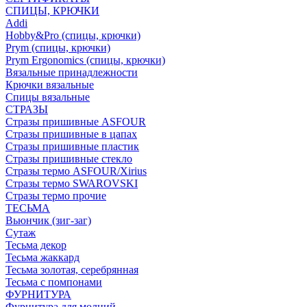
СПИЦЫ, КРЮЧКИ
Addi
Hobby&Pro (спицы, крючки)
Prym (спицы, крючки)
Prym Ergonomics (спицы, крючки)
Вязальные принадлежности
Крючки вязальные
Спицы вязальные
СТРАЗЫ
Стразы пришивные ASFOUR
Стразы пришивные в цапах
Стразы пришивные пластик
Стразы пришивные стекло
Стразы термо ASFOUR/Xirius
Стразы термо SWAROVSKI
Стразы термо прочие
ТЕСЬМА
Вьюнчик (зиг-заг)
Сутаж
Тесьма декор
Тесьма жаккард
Тесьма золотая, серебрянная
Тесьма с помпонами
ФУРНИТУРА
Фурнитура для молний