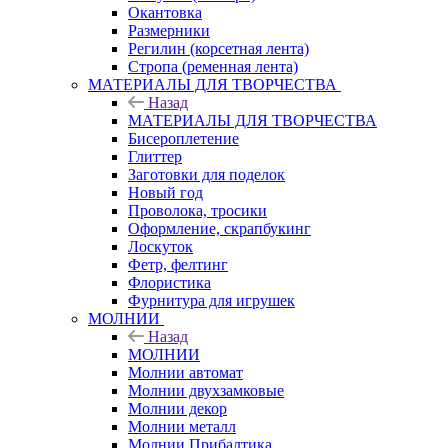
Окантовка
Размерники
Регилин (корсетная лента)
Стропа (ременная лента)
МАТЕРИАЛЫ ДЛЯ ТВОРЧЕСТВА
Назад
МАТЕРИАЛЫ ДЛЯ ТВОРЧЕСТВА
Бисероплетение
Глиттер
Заготовки для поделок
Новый год
Проволока, тросики
Оформление, скрапбукинг
Лоскуток
Фетр, фелтинг
Флористика
Фурнитура для игрушек
МОЛНИИ
Назад
МОЛНИИ
Молнии автомат
Молнии двухзамковые
Молнии декор
Молнии металл
Молнии Прибалтика