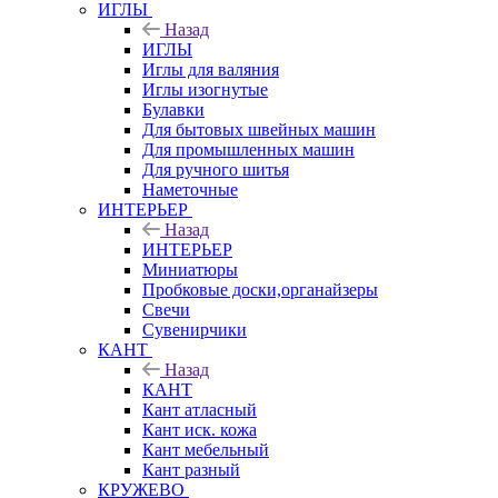
ИГЛЫ
Назад
ИГЛЫ
Иглы для валяния
Иглы изогнутые
Булавки
Для бытовых швейных машин
Для промышленных машин
Для ручного шитья
Наметочные
ИНТЕРЬЕР
Назад
ИНТЕРЬЕР
Миниатюры
Пробковые доски,органайзеры
Свечи
Сувенирчики
КАНТ
Назад
КАНТ
Кант атласный
Кант иск. кожа
Кант мебельный
Кант разный
КРУЖЕВО