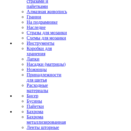
стразами и
пайетками
Алмазная живопись
Гранни
На подрамнике
Наследие
Стразы для мозаики
Схемы для мозаики
Инструменты
Коробки для
хранения
Лапки
Насадки (матрицы)
Ножницы
Принадлежности
для шитья
Расходные
материалы
Бисер
Бусины
Пайетки
Бахрома
Бахрома
металлизированная
Ленты шторные