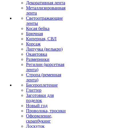
Декоративная лента
Металлизированная
лента
Светоотражающие
ленты
Косая бейка
Брючная
Киперная, СВЛ
Корсаж
Липучка (велькро)
Окантовка
Размерники
Регилин (корсетная
лента)
Стропа (ременная
лента)
Бисероплетение
Глиттер
Заготовки для
поделок
Новый год
Проволока, тросики
Оформление,
скрапбукинг
Лоскуток