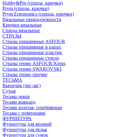
Hobby&Pro (спицы, крючки)
Prym (спицы, крючки)
Prym Ergonomics (спицы, крючки)
Вязальные принадлежности
Крючки вязальные
Спицы вязальные
СТРАЗЫ
Стразы пришивные ASFOUR
Стразы пришивные в цапах
Стразы пришивные пластик
Стразы пришивные стекло
Стразы термо ASFOUR/Xirius
Стразы термо SWAROVSKI
Стразы термо прочие
ТЕСЬМА
Вьюнчик (зиг-заг)
Сутаж
Тесьма декор
Тесьма жаккард
Тесьма золотая, серебрянная
Тесьма с помпонами
ФУРНИТУРА
Фурнитура для молний
Фурнитура для белья
Фурнитура для сумок