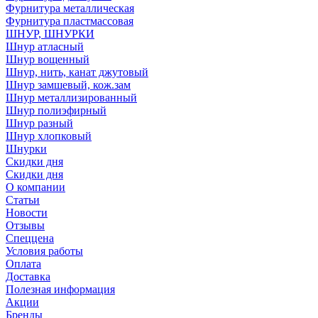
Фурнитура металлическая
Фурнитура пластмассовая
ШНУР, ШНУРКИ
Шнур атласный
Шнур вощенный
Шнур, нить, канат джутовый
Шнур замшевый, кож.зам
Шнур металлизированный
Шнур полиэфирный
Шнур разный
Шнур хлопковый
Шнурки
Скидки дня
Скидки дня
О компании
Статьи
Новости
Отзывы
Спеццена
Условия работы
Оплата
Доставка
Полезная информация
Акции
Бренды