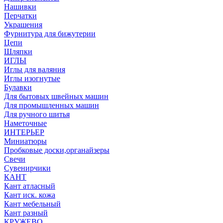
Нашивки
Перчатки
Украшения
Фурнитура для бижутерии
Цепи
Шляпки
ИГЛЫ
Иглы для валяния
Иглы изогнутые
Булавки
Для бытовых швейных машин
Для промышленных машин
Для ручного шитья
Наметочные
ИНТЕРЬЕР
Миниатюры
Пробковые доски,органайзеры
Свечи
Сувенирчики
КАНТ
Кант атласный
Кант иск. кожа
Кант мебельный
Кант разный
КРУЖЕВО