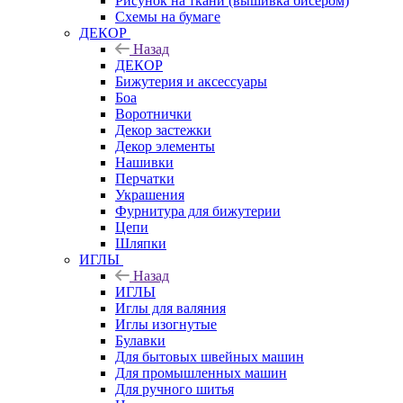
Рисунок на ткани (вышивка бисером)
Схемы на бумаге
ДЕКОР
Назад
ДЕКОР
Бижутерия и аксессуары
Боа
Воротнички
Декор застежки
Декор элементы
Нашивки
Перчатки
Украшения
Фурнитура для бижутерии
Цепи
Шляпки
ИГЛЫ
Назад
ИГЛЫ
Иглы для валяния
Иглы изогнутые
Булавки
Для бытовых швейных машин
Для промышленных машин
Для ручного шитья