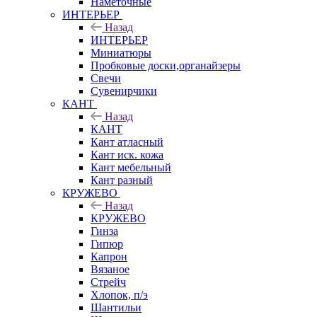
Наметочные
ИНТЕРЬЕР
Назад
ИНТЕРЬЕР
Миниатюры
Пробковые доски,органайзеры
Свечи
Сувенирчики
КАНТ
Назад
КАНТ
Кант атласный
Кант иск. кожа
Кант мебельный
Кант разный
КРУЖЕВО
Назад
КРУЖЕВО
Гинза
Гипюр
Капрон
Вязаное
Стрейч
Хлопок, п/э
Шантильи