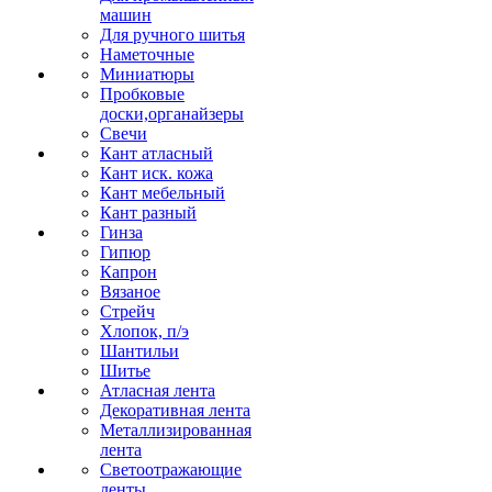
машин
Для ручного шитья
Наметочные
Миниатюры
Пробковые
доски,органайзеры
Свечи
Кант атласный
Кант иск. кожа
Кант мебельный
Кант разный
Гинза
Гипюр
Капрон
Вязаное
Стрейч
Хлопок, п/э
Шантильи
Шитье
Атласная лента
Декоративная лента
Металлизированная
лента
Светоотражающие
ленты