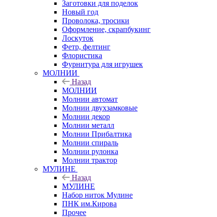
Заготовки для поделок
Новый год
Проволока, тросики
Оформление, скрапбукинг
Лоскуток
Фетр, фелтинг
Флористика
Фурнитура для игрушек
МОЛНИИ
Назад
МОЛНИИ
Молнии автомат
Молнии двухзамковые
Молнии декор
Молнии металл
Молнии Прибалтика
Молнии спираль
Молнии рулонка
Молнии трактор
МУЛИНЕ
Назад
МУЛИНЕ
Набор ниток Мулине
ПНК им.Кирова
Прочее