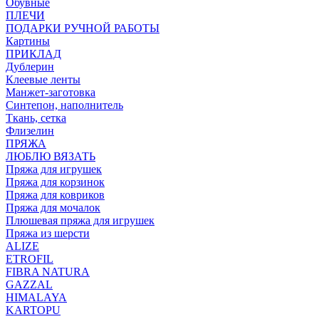
Обувные
ПЛЕЧИ
ПОДАРКИ РУЧНОЙ РАБОТЫ
Картины
ПРИКЛАД
Дублерин
Клеевые ленты
Манжет-заготовка
Синтепон, наполнитель
Ткань, сетка
Флизелин
ПРЯЖА
ЛЮБЛЮ ВЯЗАТЬ
Пряжа для игрушек
Пряжа для корзинок
Пряжа для ковриков
Пряжа для мочалок
Плюшевая пряжа для игрушек
Пряжа из шерсти
ALIZE
ETROFIL
FIBRA NATURA
GAZZAL
HIMALAYA
KARTOPU