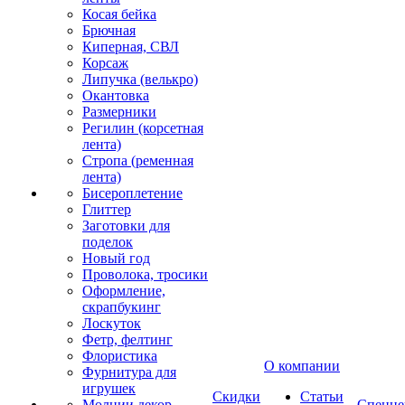
Косая бейка
Брючная
Киперная, СВЛ
Корсаж
Липучка (велькро)
Окантовка
Размерники
Регилин (корсетная
лента)
Стропа (ременная
лента)
Бисероплетение
Глиттер
Заготовки для
поделок
Новый год
Проволока, тросики
Оформление,
скрапбукинг
Лоскуток
Фетр, фелтинг
Флористика
О компании
Фурнитура для
игрушек
Скидки
Статьи
Молнии декор
Спецце