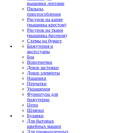
вышивки лентами
Пяльцы,
приспособления
Рисунок на канве
(вышивка крестом)
Рисунок на ткани
(вышивка бисером)
Схемы на бумаге
Бижутерия и
аксессуары
Боа
Воротнички
Декор застежки
Декор элементы
Нашивки
Перчатки
Украшения
Фурнитура для
бижутерии
Цепи
Шляпки
Булавки
Для бытовых
швейных машин
Для промышленных