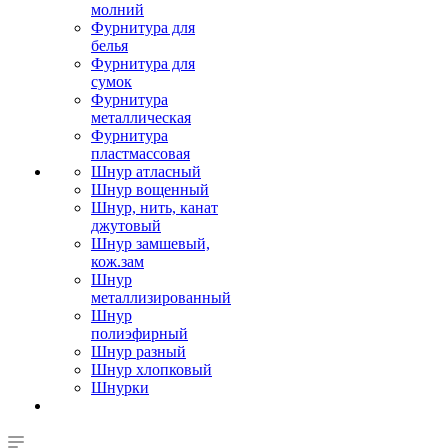
молний
Фурнитура для
белья
Фурнитура для
сумок
Фурнитура
металлическая
Фурнитура
пластмассовая
Шнур атласный
Шнур вощенный
Шнур, нить, канат
джутовый
Шнур замшевый,
кож.зам
Шнур
металлизированный
Шнур
полиэфирный
Шнур разный
Шнур хлопковый
Шнурки