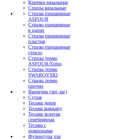
Крючки вязальные
Спицы вязальные
Стразы пришивные
ASFOUR
Стразы пришивные
в цапах
Стразы пришивные
пластик
Стразы пришивные
стекло
Стразы термо
ASFOUR/Xirius
Стразы термо
SWAROVSKI
Стразы термо
прочие
Вьюнчик (зиг-заг)
Сутаж
Тесьма декор
Тесьма жаккард
Тесьма золотая,
серебрянная
Тесьма с
помпонами
Фурнитура для