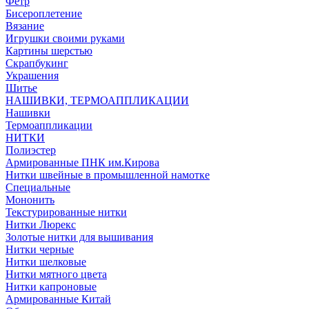
Фетр
Бисероплетение
Вязание
Игрушки своими руками
Картины шерстью
Скрапбукинг
Украшения
Шитье
НАШИВКИ, ТЕРМОАППЛИКАЦИИ
Нашивки
Термоаппликации
НИТКИ
Полиэстер
Армированные ПНК им.Кирова
Нитки швейные в промышленной намотке
Специальные
Мононить
Текстурированные нитки
Нитки Люрекс
Золотые нитки для вышивания
Нитки черные
Нитки шелковые
Нитки мятного цвета
Нитки капроновые
Армированные Китай