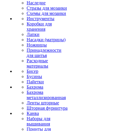
Наследие
Стразы для мозаики
Схемы для мозаики
Инструменты
Коробки для
хранения
Лапки
Насадки (матрицы)
Ножницы
Принадлежности
для шитья
Расходные
материалы
Бисер
Бусины
Пайетки
Бахрома
Бахрома
металлизированная
Ленты шторные
Шторная фурнитура
Канва
Наборы для
вышивания
Принты для