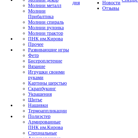
дня
Новости
Молнии металл
Отзывы
Молнии
Прибалтика
Молнии спираль
Молнии рулонка
Молнии трактор
ПНК им.Кирова
Прочее
Развивающие игры
Фетр
Бисероплетение
Вязание
Игрушки своими
руками
Картины шерстью
Скрапбукинг
Украшения
Шитье
Нашивки
Термоаппликации
Полиэстер
Армированные
ПНК им.Кирова
Специальные