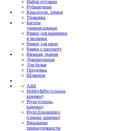
Набор пуговиц
Рубашечные
Красители. химия
Упаковка
Багеты
универсальные
Рамки для вышивки
и мозаики
Рамки для икон
Рамки с паспарту
Вязаная, тканая
Декоративная
Для белья
Продежка
Шляпная
Addi
Hobby&Pro (спицы,
крючки)
Prym (спицы,
крючки)
Prym Ergonomics
(спицы, крючки)
Вязальные
принадлежности