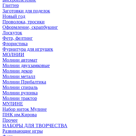
Глиттер
Заготовки для поделок
Новый год
Проволока, тросики
Оформление, скрапбукинг
Лоскуток
Фетр, фелтинг
Флористика
Фурнитура для игрушек
МОЛНИИ
Молнии автомат
Молнии двухзамковые
Молнии декор
Молнии металл
Молнии Прибалтика
Молнии спираль
Молнии рулонка
Молнии трактор
МУЛИНЕ
Набор ниток Мулине
ПНК им.Кирова
Прочее
НАБОРЫ ДЛЯ ТВОРЧЕСТВА
Развивающие игры