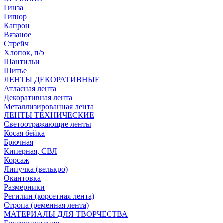
Гинза
Гипюр
Капрон
Вязаное
Стрейч
Хлопок, п/э
Шантильи
Шитье
ЛЕНТЫ ДЕКОРАТИВНЫЕ
Атласная лента
Декоративная лента
Металлизированная лента
ЛЕНТЫ ТЕХНИЧЕСКИЕ
Светоотражающие ленты
Косая бейка
Брючная
Киперная, СВЛ
Корсаж
Липучка (велькро)
Окантовка
Размерники
Регилин (корсетная лента)
Стропа (ременная лента)
МАТЕРИАЛЫ ДЛЯ ТВОРЧЕСТВА
Бисероплетение