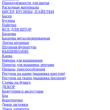
Принадлежности для шитья
Расходные материалы
БИСЕР, БУСИНЫ, ПАЙЕТКИ
Бисер
Бусины
Пайетки
ВСЕ ДЛЯ ШТОР
Бахрома
Бахрома металлизированная
Ленты шторные
Шторная фурнитура
ВЫШИВАНИЕ
Канва
Наборы для вышивания
Принты для вышивки лентами
Пяльцы, приспособления
Рисунок на канве (вышивка крестом)
Рисунок на ткани (вышивка бисером)
Схемы на бумаге
ДЕКОР
Бижутерия и аксессуары
Боа
Воротнички
Декор застежки
Декор элементы