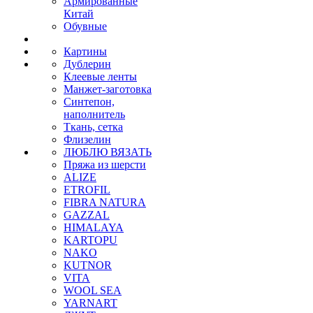
Армированные
Китай
Обувные
Картины
Дублерин
Клеевые ленты
Манжет-заготовка
Синтепон,
наполнитель
Ткань, сетка
Флизелин
ЛЮБЛЮ ВЯЗАТЬ
Пряжа из шерсти
ALIZE
ETROFIL
FIBRA NATURA
GAZZAL
HIMALAYA
KARTOPU
NAKO
KUTNOR
VITA
WOOL SEA
YARNART