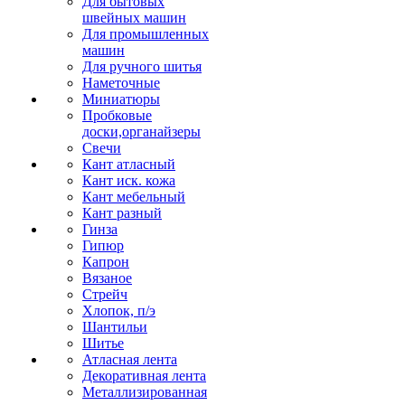
Для бытовых
швейных машин
Для промышленных
машин
Для ручного шитья
Наметочные
Миниатюры
Пробковые
доски,органайзеры
Свечи
Кант атласный
Кант иск. кожа
Кант мебельный
Кант разный
Гинза
Гипюр
Капрон
Вязаное
Стрейч
Хлопок, п/э
Шантильи
Шитье
Атласная лента
Декоративная лента
Металлизированная