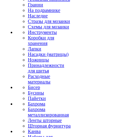
Гранни
На подрамнике
Наследие
Стразы для мозаики
Схемы для мозаики
Инструменты
Коробки для
хранения
Лапки
Насадки (матрицы)
Ножницы
Принадлежности
для шитья
Расходные
материалы
Бисер
Бусины
Пайетки
Бахрома
Бахрома
металлизированная
Ленты шторные
Шторная фурнитура
Канва
Наборы для