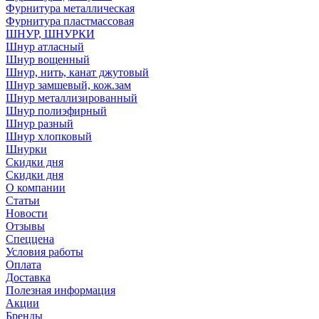
Фурнитура металлическая
Фурнитура пластмассовая
ШНУР, ШНУРКИ
Шнур атласный
Шнур вощенный
Шнур, нить, канат джутовый
Шнур замшевый, кож.зам
Шнур металлизированный
Шнур полиэфирный
Шнур разный
Шнур хлопковый
Шнурки
Скидки дня
Скидки дня
О компании
Статьи
Новости
Отзывы
Спеццена
Условия работы
Оплата
Доставка
Полезная информация
Акции
Бренды