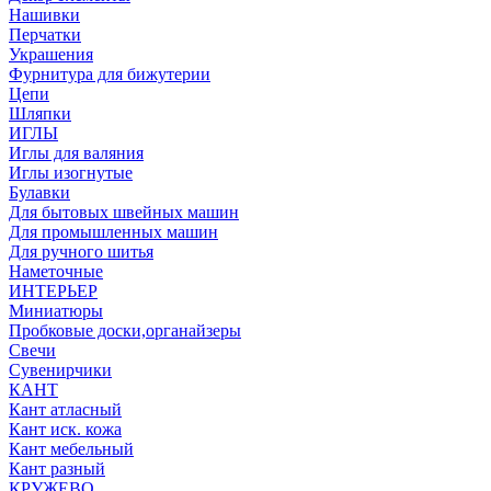
Нашивки
Перчатки
Украшения
Фурнитура для бижутерии
Цепи
Шляпки
ИГЛЫ
Иглы для валяния
Иглы изогнутые
Булавки
Для бытовых швейных машин
Для промышленных машин
Для ручного шитья
Наметочные
ИНТЕРЬЕР
Миниатюры
Пробковые доски,органайзеры
Свечи
Сувенирчики
КАНТ
Кант атласный
Кант иск. кожа
Кант мебельный
Кант разный
КРУЖЕВО