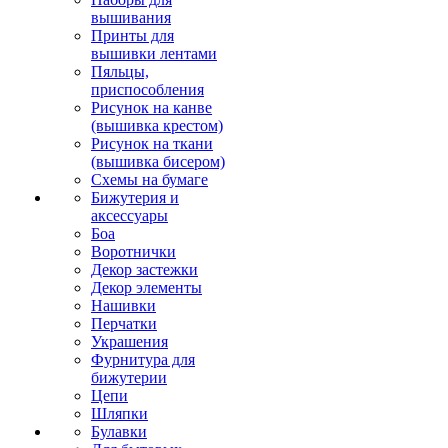
вышивания
Принты для
вышивки лентами
Пяльцы,
приспособления
Рисунок на канве
(вышивка крестом)
Рисунок на ткани
(вышивка бисером)
Схемы на бумаге
Бижутерия и
аксессуары
Боа
Воротнички
Декор застежки
Декор элементы
Нашивки
Перчатки
Украшения
Фурнитура для
бижутерии
Цепи
Шляпки
Булавки