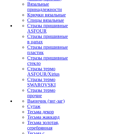
Вязальные
принадлежности
Крючки вязальные
Спицы вязальные
Стразы пришивные
ASFOUR
Стразы пришивные
в цапах
Стразы пришивные
пластик
Стразы пришивные
стекло
Стразы термо
ASFOUR/Xirius
Стразы термо
SWAROVSKI
Стразы термо
прочие
Вьюнчик (зиг-заг)
Сутаж
Тесьма декор
Тесьма жаккард
Тесьма золотая,
серебрянная
Тесьма с