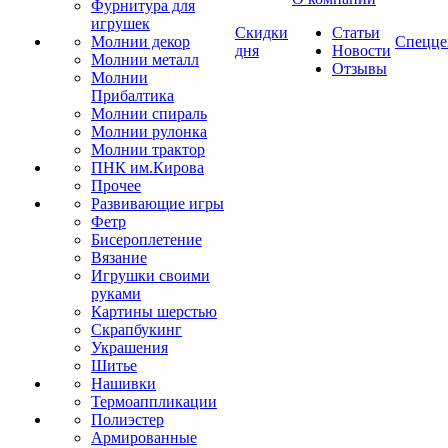
Фурнитура для
игрушек
Скидки
Статьи
Молнии декор
Спецце
дня
Новости
Молнии металл
Отзывы
Молнии
Прибалтика
Молнии спираль
Молнии рулонка
Молнии трактор
ПНК им.Кирова
Прочее
Развивающие игры
Фетр
Бисероплетение
Вязание
Игрушки своими
руками
Картины шерстью
Скрапбукинг
Украшения
Шитье
Нашивки
Термоаппликации
Полиэстер
Армированные