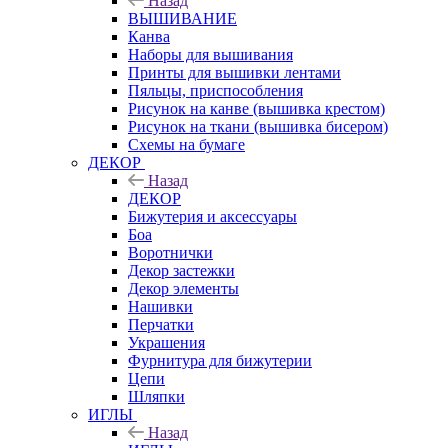
Назад
ВЫШИВАНИЕ
Канва
Наборы для вышивания
Принты для вышивки лентами
Пяльцы, приспособления
Рисунок на канве (вышивка крестом)
Рисунок на ткани (вышивка бисером)
Схемы на бумаге
ДЕКОР
Назад
ДЕКОР
Бижутерия и аксессуары
Боа
Воротнички
Декор застежки
Декор элементы
Нашивки
Перчатки
Украшения
Фурнитура для бижутерии
Цепи
Шляпки
ИГЛЫ
Назад