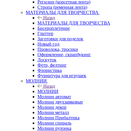
Регилин (корсетная лента)
Стропа (ременная лента)
МАТЕРИАЛЫ ДЛЯ ТВОРЧЕСТВА
Назад
МАТЕРИАЛЫ ДЛЯ ТВОРЧЕСТВА
Бисероплетение
Глиттер
Заготовки для поделок
Новый год
Проволока, тросики
Оформление, скрапбукинг
Лоскуток
Фетр, фелтинг
Флористика
Фурнитура для игрушек
МОЛНИИ
Назад
МОЛНИИ
Молнии автомат
Молнии двухзамковые
Молнии декор
Молнии металл
Молнии Прибалтика
Молнии спираль
Молнии рулонка