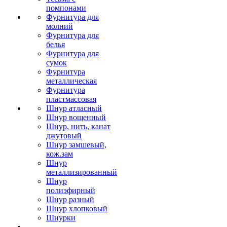
помпонами
Фурнитура для
молний
Фурнитура для
белья
Фурнитура для
сумок
Фурнитура
металлическая
Фурнитура
пластмассовая
Шнур атласный
Шнур вощенный
Шнур, нить, канат
джутовый
Шнур замшевый,
кож.зам
Шнур
металлизированный
Шнур
полиэфирный
Шнур разный
Шнур хлопковый
Шнурки