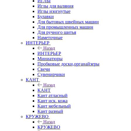
ИГЛЫ
Иглы для валяния
Иглы изогнутые
Булавки
Для бытовых швейных машин
Для промышленных машин
Для ручного шитья
Наметочные
ИНТЕРЬЕР
Назад
ИНТЕРЬЕР
Миниатюры
Пробковые доски,органайзеры
Свечи
Сувенирчики
КАНТ
Назад
КАНТ
Кант атласный
Кант иск. кожа
Кант мебельный
Кант разный
КРУЖЕВО
Назад
КРУЖЕВО