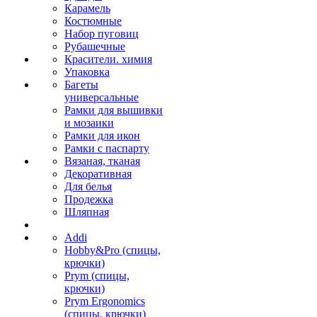
Карамель
Костюмные
Набор пуговиц
Рубашечные
Красители. химия
Упаковка
Багеты
универсальные
Рамки для вышивки
и мозаики
Рамки для икон
Рамки с паспарту
Вязаная, тканая
Декоративная
Для белья
Продежка
Шляпная
Addi
Hobby&Pro (спицы,
крючки)
Prym (спицы,
крючки)
Prym Ergonomics
(спицы, крючки)