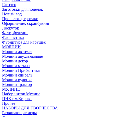
Глиттер
Заготовки для поделок
Новый год
Проволока, тросики
Оформление, скрапбукинг
Лоскуток
Фетр, фелтинг
Флористика
Фурнитура для игрушек
МОЛНИИ
Молнии автомат
Молнии двухзамковые
Молнии декор
Молнии металл
Молнии Прибалтика
Молнии спираль
Молнии рулонка
Молнии трактор
МУЛИНЕ
Набор ниток Мулине
ПНК им.Кирова
Прочее
НАБОРЫ ДЛЯ ТВОРЧЕСТВА
Развивающие игры