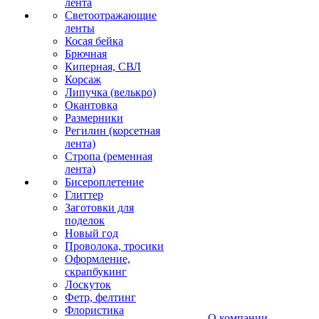
лента
Светоотражающие
ленты
Косая бейка
Брючная
Киперная, СВЛ
Корсаж
Липучка (велькро)
Окантовка
Размерники
Регилин (корсетная
лента)
Стропа (ременная
лента)
Бисероплетение
Глиттер
Заготовки для
поделок
Новый год
Проволока, тросики
Оформление,
скрапбукинг
Лоскуток
Фетр, фелтинг
Флористика
О компании