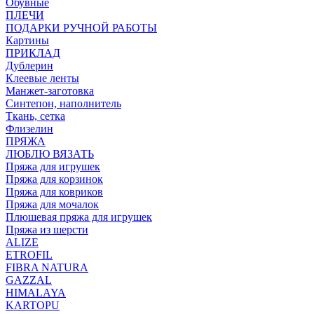
Обувные
ПЛЕЧИ
ПОДАРКИ РУЧНОЙ РАБОТЫ
Картины
ПРИКЛАД
Дублерин
Клеевые ленты
Манжет-заготовка
Синтепон, наполнитель
Ткань, сетка
Флизелин
ПРЯЖА
ЛЮБЛЮ ВЯЗАТЬ
Пряжа для игрушек
Пряжа для корзинок
Пряжа для ковриков
Пряжа для мочалок
Плюшевая пряжа для игрушек
Пряжа из шерсти
ALIZE
ETROFIL
FIBRA NATURA
GAZZAL
HIMALAYA
KARTOPU