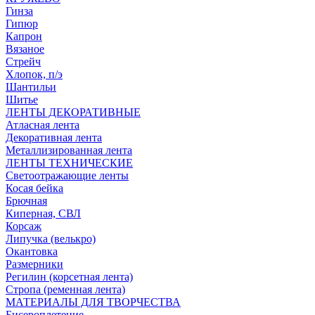
Гинза
Гипюр
Капрон
Вязаное
Стрейч
Хлопок, п/э
Шантильи
Шитье
ЛЕНТЫ ДЕКОРАТИВНЫЕ
Атласная лента
Декоративная лента
Металлизированная лента
ЛЕНТЫ ТЕХНИЧЕСКИЕ
Светоотражающие ленты
Косая бейка
Брючная
Киперная, СВЛ
Корсаж
Липучка (велькро)
Окантовка
Размерники
Регилин (корсетная лента)
Стропа (ременная лента)
МАТЕРИАЛЫ ДЛЯ ТВОРЧЕСТВА
Бисероплетение