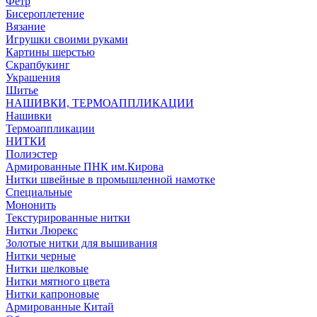
Фетр
Бисероплетение
Вязание
Игрушки своими руками
Картины шерстью
Скрапбукинг
Украшения
Шитье
НАШИВКИ, ТЕРМОАППЛИКАЦИИ
Нашивки
Термоаппликации
НИТКИ
Полиэстер
Армированные ПНК им.Кирова
Нитки швейные в промышленной намотке
Специальные
Мононить
Текстурированные нитки
Нитки Люрекс
Золотые нитки для вышивания
Нитки черные
Нитки шелковые
Нитки мятного цвета
Нитки капроновые
Армированные Китай