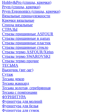
Hobby&Pro (спицы, крючки)
Prym (спицы, крючки)
Prym Ergonomics (спицы, крючки)
Вязальные принадлежности
Крючки вязальные
Спицы вязальные
СТРАЗЫ
Стразы пришивные ASFOUR
Стразы пришивные в цапах
Стразы пришивные пластик
Стразы пришивные стекло
Стразы термо ASFOUR/Xirius
Стразы термо SWAROVSKI
Стразы термо прочие
ТЕСЬМА
Вьюнчик (зиг-заг)
Сутаж
Тесьма декор
Тесьма жаккард
Тесьма золотая, серебрянная
Тесьма с помпонами
ФУРНИТУРА
Фурнитура для молний
Фурнитура для белья
Фурнитура для сумок