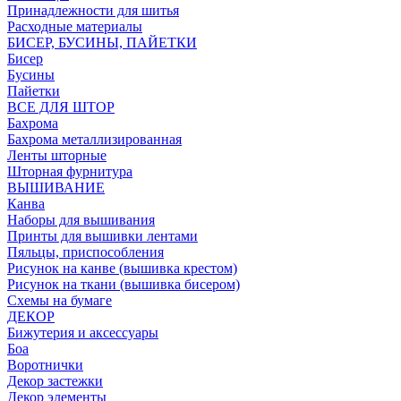
Принадлежности для шитья
Расходные материалы
БИСЕР, БУСИНЫ, ПАЙЕТКИ
Бисер
Бусины
Пайетки
ВСЕ ДЛЯ ШТОР
Бахрома
Бахрома металлизированная
Ленты шторные
Шторная фурнитура
ВЫШИВАНИЕ
Канва
Наборы для вышивания
Принты для вышивки лентами
Пяльцы, приспособления
Рисунок на канве (вышивка крестом)
Рисунок на ткани (вышивка бисером)
Схемы на бумаге
ДЕКОР
Бижутерия и аксессуары
Боа
Воротнички
Декор застежки
Декор элементы